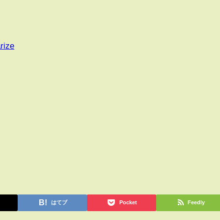
rize
はてブ
Pocket
Feedly