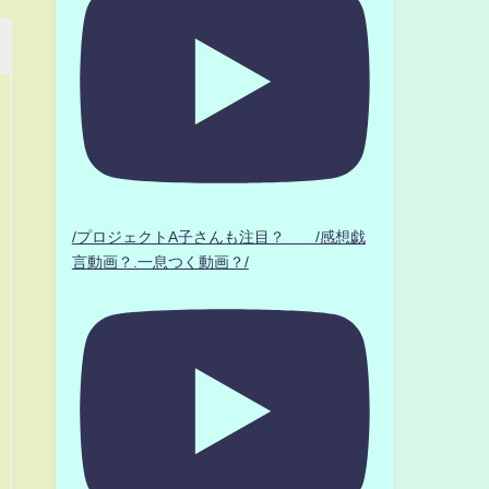
/プロジェクトA子さんも注目？ /感想戯
言動画？.一息つく動画？/