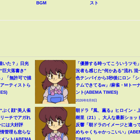
BGM
スト
描いた？」日光
「優勝する時ってこういうツモ
“巨大落書き”
況者も感じた“何かある”流れ 混
る」「無許可で描
色テンパイから3秒後にロン「シ
役アーティストら
テムできてるw」/麻雀・Mトー
ES)
ント(ABEMA TIMES)
2026年8月8日
“ぷく顔”美人雀
朝ドラ『風、薫る』ヒロイン・
いリーチでアガれ
樹里（21）、大人な最新ショッ
ンには大好評
反響「朝ドラのイメージと違っ
表情管理も怠らな
めちゃくちゃかっこいい」(ABE
メント(ABEMA
TIMES)