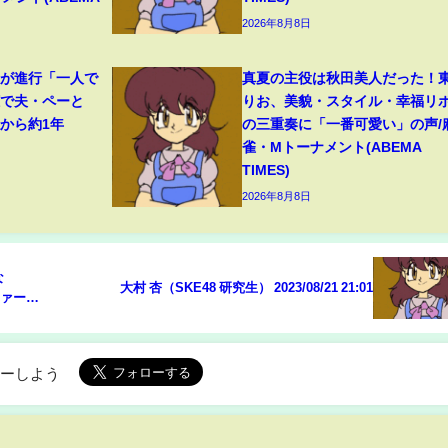
2026年8月8日
症が進行「一人で
真夏の主役は秋田美人だった！
聴で夫・ペーと
りお、美貌・スタイル・幸福リ
から約1年
の三重奏に「一番可愛い」の声/
雀・Mトーナメント(ABEMA
TIMES)
2026年8月8日
な
大村 杏（SKE48 研究生） 2023/08/21 21:01
ファーブ
ローしよう