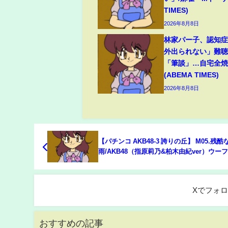
TIMES)
2026年8月8日
林家パー子、認知
外出られない」難
「筆談」…自宅全焼
(ABEMA TIMES)
2026年8月8日
【パチンコ AKB48-3 誇りの丘】 M05.残酷
雨/AKB48（指原莉乃&柏木由紀ver）ウー
ースト
Xでフォ
おすすめの記事