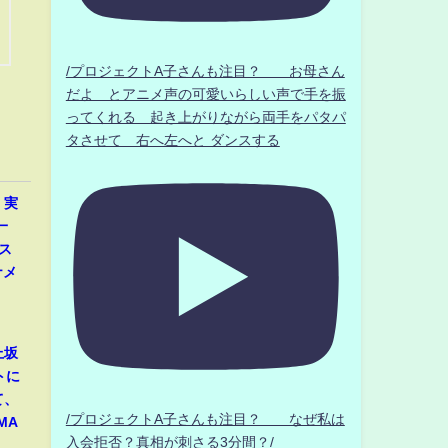
/プロジェクトA子さんも注目？ お母さん
だよ とアニメ声の可愛いらしい声で手を振
ってくれる 起き上がりながら両手をパタパ
タさせて 右へ左へと ダンスする
」実
一
ス
ナメ
上坂
トに
て、
/プロジェクトA子さんも注目？ なぜ私は
MA
入会拒否？真相が刺さる3分間？/