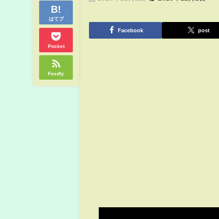
はてブ
Facebook
post
Pocket
Feedly