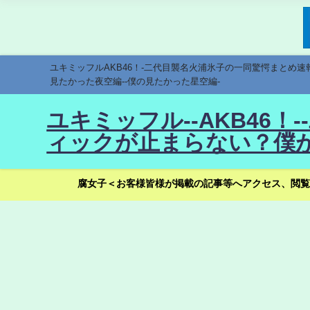
ユキミッフルAKB46！-二代目襲名火浦氷子の一同驚愕まとめ
見たかった夜空編--僕の見たかった星空編-
ユキミッフル--AKB46
ィックが止まらない？僕が
腐女子＜お客様皆様が掲載の記事等へアクセス、閲覧