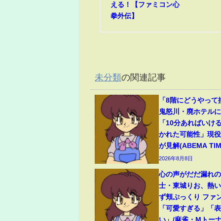
える！【ファミコン心
拳外伝】
未分類
の関連記事
「8階にどうやって
鬼怒川・廃ホテルに
「10分あればいけ
かれた可能性」現
が見解(ABEMA TIM
2026年8月8日
心の声がだだ漏れの
士・東城りお、熱
ず頬ぷっくり ファ
「可愛すぎる」「
い」/麻雀・Mトーナ