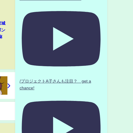
東城
ボン
麻
/プロジェクトA子さんも注目？ get a
chance!