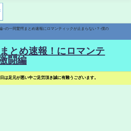
編--の一同驚愕まとめ速報にロマンティックが止まらない？-僕の
驚愕まとめ速報！にロマンテ
激闘編
日は足元が悪い中ご足労頂き誠に有難うございます。