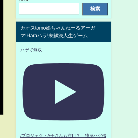
検索
カオスtomo娘ちゃんねーるアーガ
マ!Haraハラ!未解決人生ゲーム
ハゲて無双
/プロジェクトA子さんも注目？ 独身ハゲ僧