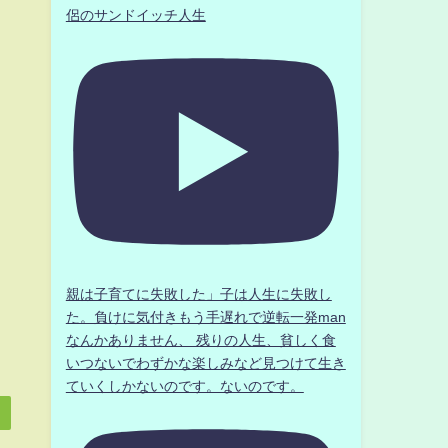
侶のサンドイッチ人生
親は子育てに失敗した」子は人生に失敗し
た。負けに気付きもう手遅れで逆転一発man
なんかありません、 残りの人生、貧しく食
いつないでわずかな楽しみなど見つけて生き
ていくしかないのです。ないのです。