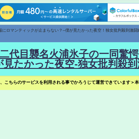
速報にロマンティックが止まらない？--僕が見たかった夜空！独女批判殺到激闘
！--二代目襲名火浦氷子の一同
見たかった夜空-独女批判殺到
、こちらのサービスを利用される事でかろうじて運営できています＞本