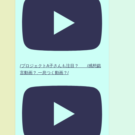
/プロジェクトA子さんも注目？ /感想戯
言動画？.一息つく動画？/