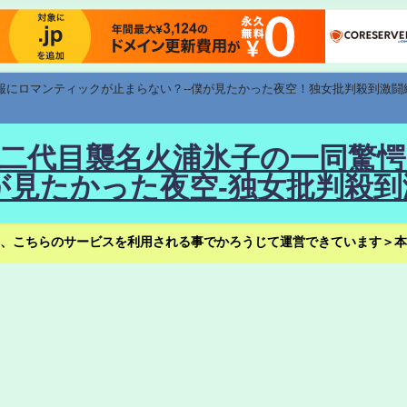
速報にロマンティックが止まらない？--僕が見たかった夜空！独女批判殺到激闘
！--二代目襲名火浦氷子の一同
見たかった夜空-独女批判殺到
、こちらのサービスを利用される事でかろうじて運営できています＞本