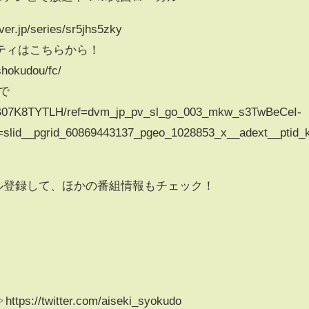
p/series/sr5jhs5zky
ティはこちらから！
shokudou/fc/
eで
/B07K8TYTLH/ref=dvm_jp_pv_sl_go_003_mkw_s3TwBeCeI-
=slid__pgrid_60869443137_pgeo_1028853_x__adext__ptid_
ル登録して、ほかの番組情報もチェック！
」
//twitter.com/aiseki_syokudo