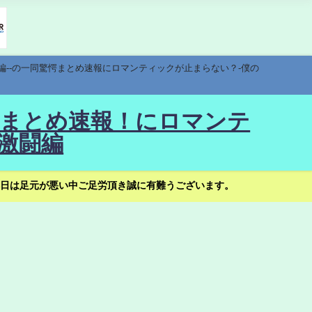
編--の一同驚愕まとめ速報にロマンティックが止まらない？-僕の
驚愕まとめ速報！にロマンテ
激闘編
日は足元が悪い中ご足労頂き誠に有難うございます。