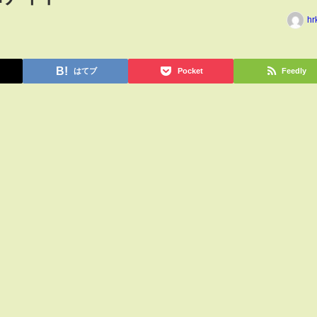
hr
はてブ
Pocket
Feedly