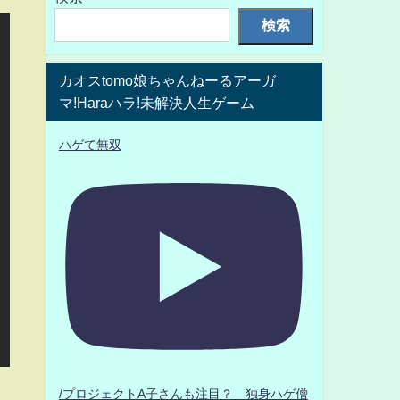
検索
カオスtomo娘ちゃんねーるアーガ
マ!Haraハラ!未解決人生ゲーム
ハゲて無双
/プロジェクトA子さんも注目？ 独身ハゲ僧