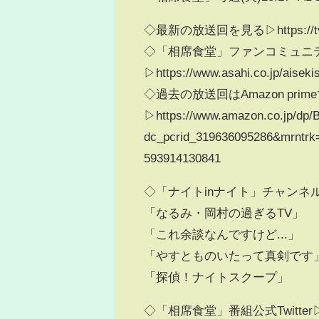
◇最新の放送回を見る▷https://tver.j
◇「相席食堂」ファンコミュニ
▷https://www.asahi.co.jp/aiseki
◇過去の放送回はAmazon prim
▷https://www.amazon.co.jp/dp
dc_pcrid_319636095286&mrntrk
593914130841
◇「ナイトinナイト」チャンネ
「なるみ・岡村の過ぎるTV」
「これ余談なんですけど...」
「やすとものいたって真剣です
「探偵！ナイトスクープ」
◇「相席食堂」番組公式Twitter▷https: