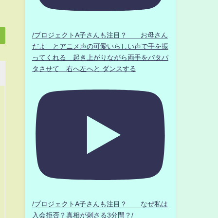
/プロジェクトA子さんも注目？ お母さん
だよ とアニメ声の可愛いらしい声で手を振
ってくれる 起き上がりながら両手をパタパ
タさせて 右へ左へと ダンスする
/プロジェクトA子さんも注目？ なぜ私は
入会拒否？真相が刺さる3分間？/