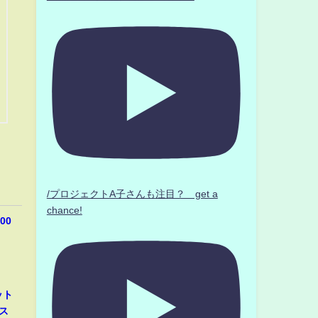
/プロジェクトA子さんも注目？ get a
chance!
00
ット
ス