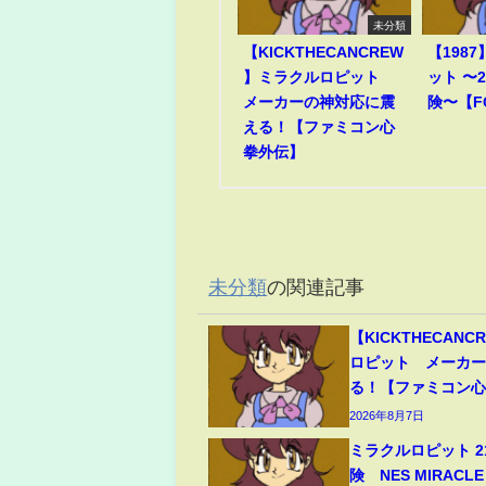
未分類
【KICKTHECANCREW
【198
】ミラクルロピット
ット 〜
メーカーの神対応に震
険〜【F
える！【ファミコン心
拳外伝】
未分類
の関連記事
【KICKTHECAN
ロピット メーカ
る！【ファミコン
2026年8月7日
ミラクルロピット 2
険 NES MIRACLE 