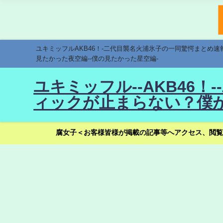
ユキミッフルAKB46！-二代目襲名火浦氷子の一同驚愕まとめ
見たかった夜空編--僕の見たかった星空編-
ユキミッフル--AKB46
ィックが止まらない？僕が
腐女子＜お客様皆様が掲載の記事等へアクセス、閲覧