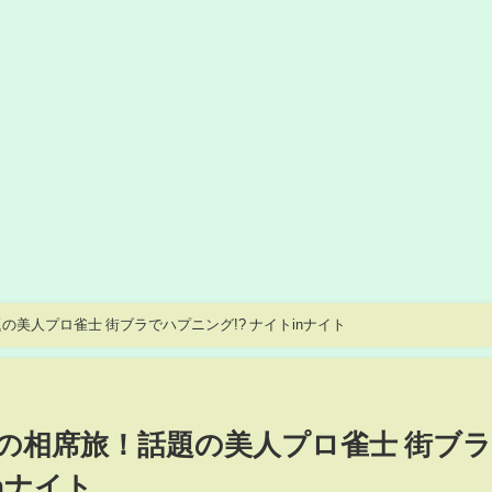
美人プロ雀士 街ブラでハプニング!? ナイトinナイト
の相席旅！話題の美人プロ雀士 街ブ
nナイト