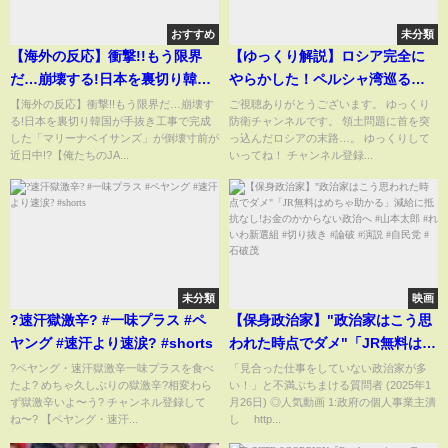
おすすめ
未分類
【海外の反応】衝撃!!もう限界
【ゆっくり解説】ロシア完全に
だ…崩壊する!日本を裏切り韓国
やらかした！ペルシャ湾巡る領
が手抜き工事で完成した「マリ
土問題に首を突っ込んだ結果、
【海外の反応】衝撃!!もう限界だ…崩壊す
ご視聴ありがとうございます。 ゆっくり
る!日本を裏切り韓国が手抜き工事で完成
防衛チャンネルです。 領土問題に首を突
ーナベイサンズ」が倒壊寸前が
イラン大激怒！伊露関係に亀裂
した「マリーナベイサンズ」が倒壊寸前が
っ込んだロシアの末路…。 ゆっくりして
近日中!?【俺たちのJAPAN】
か。
近日中!?【俺たちのJA...
いってね！ チャンネル登録...
未分類
映画
?速汗獄激辛? #一味プラス #ペ
【保身政治家】"政治家はこう思
ヤング #速汗より速涙? #shorts
われた時点でダメ"「JR無料はめ
ちゃ助かる」減給に抵抗なし!お
?ペヤング・速汗獄激辛一味プラスを食べ
「見合った仕事をしていない政治家が多
たよ? めちゃ久しぶりの獄激辛?相変わら
い！」と不満ぶちまける質問者 (2025年1
金のかからない政治へ #山本太郎
ず獄激辛いよ〜う? チャンネル登録して
月26日) ◎人気動画 1:政府の個人事業主潰
#れいわ新選組 #切り抜き #論破
ね〜? 【ペヤング・速汗...
し http...
#演説 #自民党 #石破茂