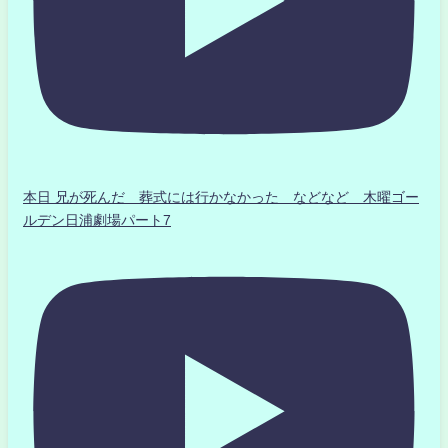
本日 兄が死んだ 葬式には行かなかった などなど 木曜ゴー
ルデン日浦劇場パート7