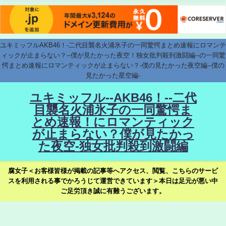
ユキミッフルAKB46！-二代目襲名火浦氷子の一同驚愕まとめ速報にロマンテ
ィックが止まらない？--僕が見たかった夜空！独女批判殺到激闘編--の一同驚
愕まとめ速報にロマンティックが止まらない？-僕の見たかった夜空編--僕の
見たかった星空編-
ユキミッフル--AKB46！--二代
目襲名火浦氷子の一同驚愕ま
とめ速報！にロマンティック
が止まらない？僕が見たかっ
た夜空-独女批判殺到激闘編
腐女子＜お客様皆様が掲載の記事等へアクセス、閲覧、こちらのサービ
スを利用される事でかろうじて運営できています＞本日は足元が悪い中
ご足労頂き誠に有難うございます。