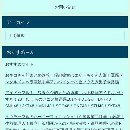
お問い合せ
アーカイブ
おすすめ～ん
おすすめサイト
おネコさん的まとめ速報 僕の彼女はエリーちゃん人形！豆腐メ
ンタルメンヘラ電波中年アルバイターのぬいぐるみ男子末路編
アイドッフル！ ワタクシ的まとめ速報 地下格闘アイドルだい
すき！23 ひうらのアニメ放送局101ちゃんねる BNK48 ！
SNH48！JKT48！MNL48！SGO48！GNZ48！STU48！SKE48
ヒウラッフルのハーニーフィニッシュゴミ屋敷補完計画 ＜必殺！
生前整理人！孤立し孤独死からの～特殊清掃・遺品整理への道F