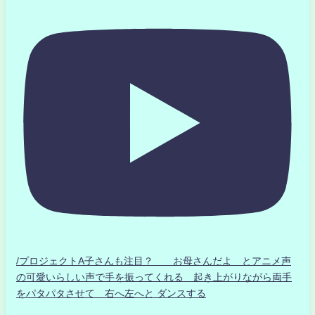
/プロジェクトA子さんも注目？ お母さんだよ とアニメ声
の可愛いらしい声で手を振ってくれる 起き上がりながら両手
をパタパタさせて 右へ左へと ダンスする