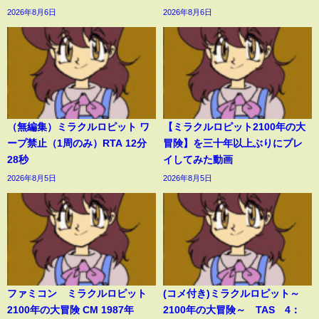
2026年8月6日
2026年8月6日
（無編集）ミラクルロピット ワ
【ミラクルロピット2100年の大
ープ禁止（1周のみ）RTA 12分
冒険】を三十年以上ぶりにプレ
28秒
イしてみた動画
2026年8月5日
2026年8月5日
ファミコン ミラクルロピット
(コメ付き)ミラクルロピット～
2100年の大冒険 CM 1987年
2100年の大冒険～ TAS 4：