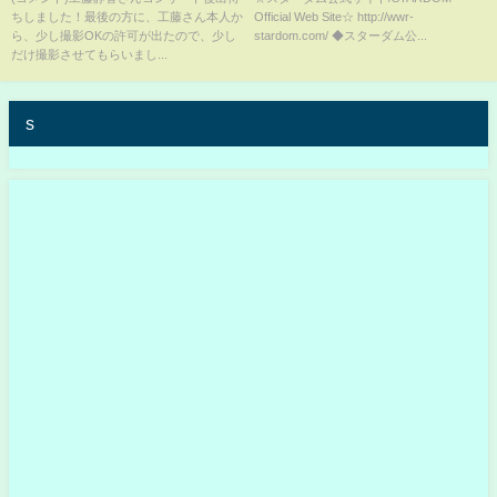
ちしました！最後の方に、工藤さん本人か
Official Web Site☆ http://wwr-
んたはスターダムの希望。こん
ら、少し撮影OKの許可が出たので、少し
stardom.com/ ◆スターダム公...
なところで立ち止まってんじゃ
だけ撮影させてもらいまし...
ないよ』-12.29両国国技館-
【STARDOM】
s