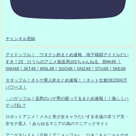
チャンネル登録
アイドッフル！ ワタクシ的まとめ速報 地下格闘アイドルだい
すき！23 ひうらのアニメ放送局101ちゃんねる BNK48 ！
SNH48！JKT48！MNL48！SGO48！GNZ48！STU48！SKE48
タダッフル！ネトゲ廃人的まとめ速報！！ネット乞食DE2000万
パワーズ！
・ハゲッフル！哀愁のハゲ男の髪ってるまとめ速報！！激しくハ
ゲっTEL？
ロボットアニメ！メカと美少女キャラだいすき永遠の非リア充・
非モテ星人 ！あらゆるマニアの為のマニアックサイト
アニゲタレスト（元祖！アニメッフル） ひきこもりニートのオ