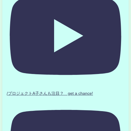
/プロジェクトA子さんも注目？ get a chance!