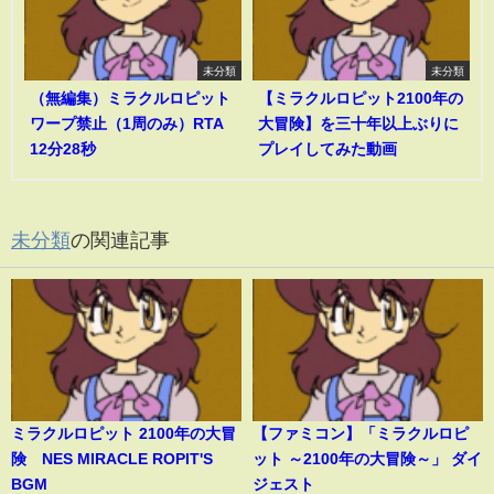
未分類
未分類
（無編集）ミラクルロピット
【ミラクルロピット2100年の
ワープ禁止（1周のみ）RTA
大冒険】を三十年以上ぶりに
12分28秒
プレイしてみた動画
未分類
の関連記事
ミラクルロピット 2100年の大冒
【ファミコン】「ミラクルロピ
険 NES MIRACLE ROPIT'S
ット ～2100年の大冒険～」 ダイ
BGM
ジェスト