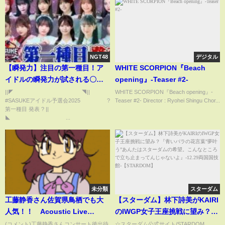
NGT48
デジタル
【瞬発力】注目の第一種目！ア
WHITE SCORPION『Beach
イドルの瞬発力が試される〇
opening』-Teaser #2-
〇！そのポイントは？
||◤ ◥||
WHITE SCORPION『Beach opening』-
#SASUKEアイドル予選会2025 ?
Teaser #2- Director : Ryohei Shingu Chor...
【SASUKEアイドル予選会2025
第一種目 発表 ? ||
チケット販売中】
◣ ...
未分類
スターダム
工藤静香さん佐賀県鳥栖でも大
【スターダム】林下詩美がKAIRI
人気！！ Acoustic Live
のIWGP女子王座挑戦に望み？
Tour2023 2023/7/16
『青いバラの花言葉”夢叶う”あ
(コメント)工藤静香さんコンサート後出待
☆スターダム公式サイト/STARDOM