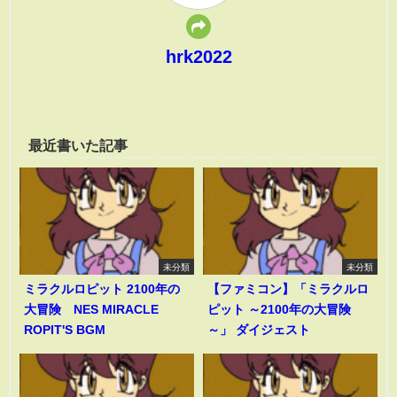
hrk2022
最近書いた記事
未分類
未分類
ミラクルロピット 2100年の
【ファミコン】「ミラクルロ
大冒険 NES MIRACLE
ピット ～2100年の大冒険
ROPIT'S BGM
～」 ダイジェスト