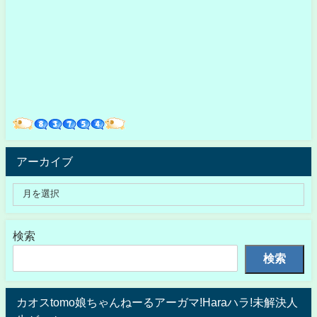
アーカイブ
検索
検索
カオスtomo娘ちゃんねーるアーガマ!Haraハラ!未解決人