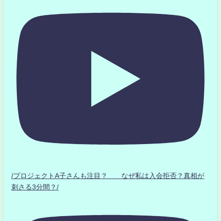
/プロジェクトA子さんも注目？ なぜ私は入会拒否？真相が
刺さる3分間？/