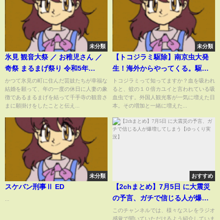
未分類
未分類
氷見 観音大祭 ／ お稚児さん ／
【トコジラミ駆除】南京虫大発
奇祭 まるまげ祭り 令和5年
生！海外からやってくる。駆除
（2023年）
の仕方をお教えします！
かつて氷見の町に住んだ芸妓たちが幸福な
トコジラミって知ってますか？血を吸われ
結婚を願って、年の一度の休日に人妻の象
ると、蚊の１０倍カユイと言われている吸
徴であるまるまげを結って千手寺の観音さ
血虫です。外国人観光客が一気に増えた日
まに願掛けをしたことと伝え...
本。その増加と一緒に増えた...
未分類
おすすめ
スケバン刑事Ⅱ ED
【2chまとめ】7月5日 に大震災
の予言、ガチで信じる人が爆増
...
してしまう【ゆっくり実況】
このチャンネルでは、様々なスレをラジオ
感覚で聞いていただけるよう紹介していま