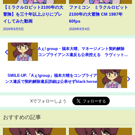
【ミラクルロピット2100年の大
ファミコン ミラクルロピット
冒険】を三十年以上ぶりにプレ
2100年の大冒険 CM 1987年
イしてみた動画
60fps
2026年8月5日
2026年8月4日
Aぇ! group・福本大晴、マネージメント契約解除
コンプライアンス違反も公表控える ラヴィット事
務所対処
SMILE-UP.「Aぇ!group」福本大晴をコンプライア
ンス違反で契約解除違反詳細は公表せずblack horse
Xでフォローしよう
おすすめの記事