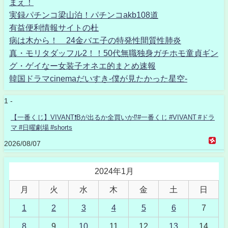
まえ！
実録パチンコ梁山泊！パチンコakb108道
有益便利情報サイトの杜
病は木から！ 24金バエ子の特発性間質性肺炎
真・モリタダッフル2！！50代無職独身ガチホモ童貞ギン
グ・ゲイなー女装子オネエ的まとめ速報
韓国ドラマcinemaだいすき-僕が見たかった星空-
1 -
【一番くじ】VIVANT❗️Bが出るか全買いか⁉️#一番くじ #VIVANT #ドラ
マ #日曜劇場 #shorts
2026/08/07
2024年1月
月
火
水
木
金
土
日
1
2
3
4
5
6
7
8
9
10
11
12
13
14