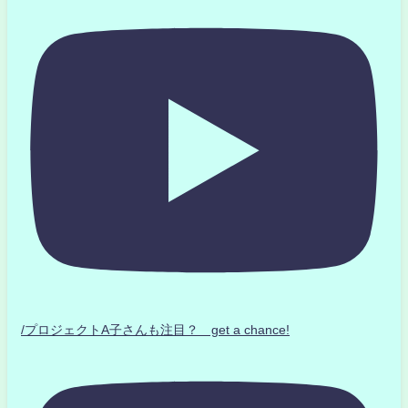
/プロジェクトA子さんも注目？ get a chance!