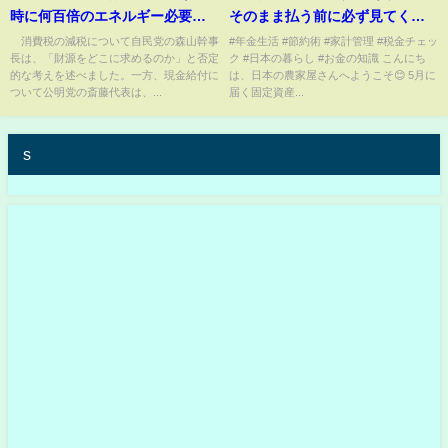
時に何百倍のエネルギー必要」
そのまま払う前に必ず見てくだ
現金給付はバラマキ批判も【も
さい！知らないままだと10万円
消費税の減税について自民党の森山幹事
#年金生活 #節約術 #家計管理 #税金チェッ
長は、「財源をどこに求めるのか」と否定
ク #日本の暮らし #お金の知識 こんにち
っと知りたい！】【グッド！モ
以上を失い、年金生活が崩れま
的な考えを述べました。一方、現金給付に
は、日本の農家屋さんへようこそ😊 5月に
ーニング】(2025年4月12日)
す#固定資産税 #納税通知書 #税
ついて公明党の斎藤代表は、...
届く固定資産...
金対策
s