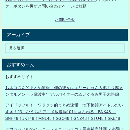
ク、ボタンを押すと問い合わせページに移動
お問い合せ
アーカイブ
おすすめ～ん
おすすめサイト
おネコさん的まとめ速報 僕の彼女はエリーちゃん人形！豆腐メ
ンタルメンヘラ電波中年アルバイターのぬいぐるみ男子末路編
アイドッフル！ ワタクシ的まとめ速報 地下格闘アイドルだい
すき！23 ひうらのアニメ放送局101ちゃんねる BNK48 ！
SNH48！JKT48！MNL48！SGO48！GNZ48！STU48！SKE48
ヒウラッフルのハーニーフィニッシュゴミ屋敷補完計画 ＜必殺！