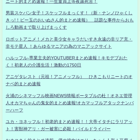
ニート的まとめ速報！一生童貞上等夜露死苦！
男装スケバン女子！スケッフルまっくす！（新・ナンノひゃくし
きっ!！ビー玉のおいぬさん的まとめ速報） 話題な事件からおも
しろ動画まで取り上げまっくす
ロボットアニメ！メカと美少女キャラだいすき永遠の非リア充・
非モテ星人 ！あらゆるマニアの為のマニアックサイト
ハルッフル-専業主夫的YOUTUBERまとめ速報！キモデブおた
く！初老人の介護生活！激動の1750日
アニゲタレスト（元祖！アニメッフル） ひきこもりニートのオ
ナベ的まとめ速報
火浦のシネマッフル映画NEWS情報ポータブルの杜！オネエ管理
人オカマちゃんの鬼女的まとめ速報!オカマッフルアタックナンバ
ーハーフ
ユカ・ヨネッフル！初老的まとめ速報！！大帝イタチにラリアッ
ト！害獣神アリ・ガー被害に必殺！パイルドライバー