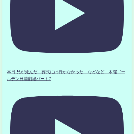
本日 兄が死んだ 葬式には行かなかった などなど 木曜ゴー
ルデン日浦劇場パート7