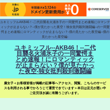
ユキミッフルAKB46！-二代目襲名火浦氷子の一同驚愕まとめ速報にロマンテ
ィックが止まらない？--僕が見たかった夜空！独女批判殺到激闘編--の一同驚
愕まとめ速報にロマンティックが止まらない？-僕の見たかった夜空編--僕の
見たかった星空編-
ユキミッフル--AKB46！--二代
目襲名火浦氷子の一同驚愕ま
とめ速報！にロマンティック
が止まらない？僕が見たかっ
た夜空-独女批判殺到激闘編
腐女子＜お客様皆様が掲載の記事等へアクセス、閲覧、こちらのサービ
スを利用される事でかろうじて運営できています＞本日は足元が悪い中
ご足労頂き誠に有難うございます。