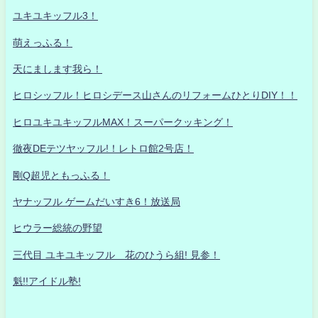
ユキユキッフル3！
萌えっふる！
天にまします我ら！
ヒロシッフル！ヒロシデース山さんのリフォームひとりDIY！！
ヒロユキユキッフルMAX！スーパークッキング！
徹夜DEテツヤッフル!！レトロ館2号店！
剛Q超児ともっふる！
ヤナッフル ゲームだいすき6！放送局
ヒウラー総統の野望
三代目 ユキユキッフル 花のひうら組! 見参！
魁!!アイドル塾!