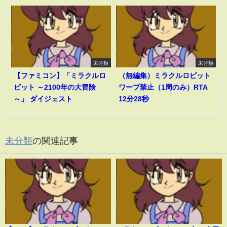
未分類
未分類
【ファミコン】「ミラクルロ
（無編集）ミラクルロピット
ピット ～2100年の大冒険
ワープ禁止（1周のみ）RTA
～」 ダイジェスト
12分28秒
未分類
の関連記事