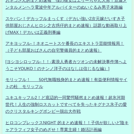
おネコさん的まとめ速報 僕の彼女はエリーちゃん人形！豆腐メ
ンタルメンヘラ電波中年アルバイターのぬいぐるみ男子末路編
スケバン！デカッフルまっくす（デカい強い2次元嫁だいすき子
供部屋おじさんヒロシ之古惑仔的まとめ速報）話題な動画取り上
げMAX！デカいは正義刑事編
アキヨッフル-！ネオニートスケ番長のエキストラ芸能情報局！
（子ども部屋おばさんの自宅警備員的まとめ速報）
[ヨシヨシロッフル-！！-素浪人勇者カツオンの未解決事件簿へよ
うこそYOUKO！のナンノ洋子のはなしは信じるな編）]
モリッフル！ 50代無職独身的まとめ速報！有益便利情報サイ
トの杜 モリッフル
ユキユキッフル2！ど底辺的一同驚愕騒然まとめ速報！超氷河期
世代！人生の強制ロスカットですべてを失ったキグナス氷子の愛
のクリスタルキングボンビー脱出大作戦
ヒロコンプレックスNIGHT 的まとめ速報！！子供が欲しいど陰キ
ャアラフィフ女子のめざせ！専業主婦！婚活計画編