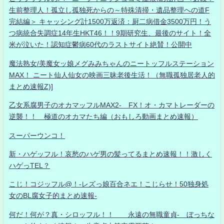
生前整理人！孤立し孤独死からの～特殊清掃・遺品整理への道F
完結編＞ キャッシング計1500万返済：厨二病借金3500万円！う
つ病統合失調症14年生HKT46！！9期研究生、最後のサイト！全
米が泣いた！認知症鬱病60代のラストサイト絶賛！公開中
魔法熟女/美魔女ッ娘メグみみちゃんのニートッフルステーション
MAX！ ニート仙人仙女の映画三昧老後生活！（無職孤独居老人的
まとめ速報Z)]
乙女系腐男子のオカマッフルMAX2- FX！オ・カマトレーダーの
逆襲！！ 極道のオカマたち編（おもしろ動画まとめ速報）
スーパーウンコ！
新・ハゲッフル！哀愁のハゲ男の髪ってるまとめ速報！！激しく
ハゲっTEL？
こじ！コジッフル@！-レズっ娘百合ネエ！こじらせ！50独身処
女のBL腐女子的まとめ速報-
何だ！何が？真・シロッフル！！ 永遠の無職童貞- ぼっちな