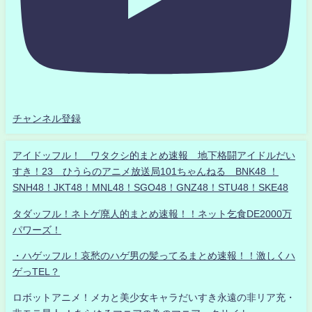
チャンネル登録
アイドッフル！ ワタクシ的まとめ速報 地下格闘アイドルだい
すき！23 ひうらのアニメ放送局101ちゃんねる BNK48 ！
SNH48！JKT48！MNL48！SGO48！GNZ48！STU48！SKE48
タダッフル！ネトゲ廃人的まとめ速報！！ネット乞食DE2000万
パワーズ！
・ハゲッフル！哀愁のハゲ男の髪ってるまとめ速報！！激しくハ
ゲっTEL？
ロボットアニメ！メカと美少女キャラだいすき永遠の非リア充・