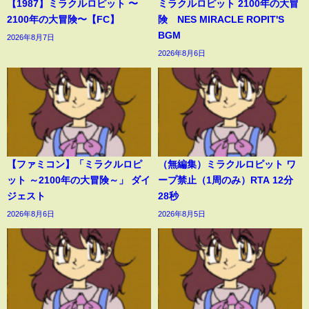
【1987】ミラクルロピット 〜
ミラクルロピット 2100年の大冒
2100年の大冒険〜【FC】
険 NES MIRACLE ROPIT'S
BGM
2026年8月7日
2026年8月6日
【ファミコン】「ミラクルロピ
（無編集）ミラクルロピット ワ
ット ～2100年の大冒険～」 ダイ
ープ禁止（1周のみ）RTA 12分
ジェスト
28秒
2026年8月6日
2026年8月5日