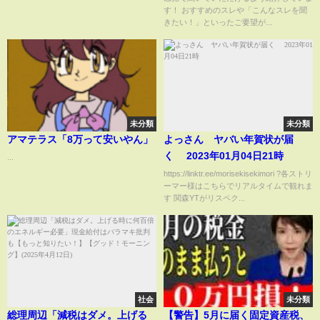
す！ おすすめのスレや「こんなスレを聞
きたい！」といったご要望が...
未分類
未分類
アマテラス「8万って安いやん」
よっさん ヤバい年賀状が届
く 2023年01月04日21時
...
https://linktr.ee/morisekisekimori ?各ストリ
ーマー様はこちらでリアルタイムで観れま
す 関森YTがリスペク...
社会
未分類
総理周辺「減税はダメ。上げる
【警告】5月に届く固定資産税、