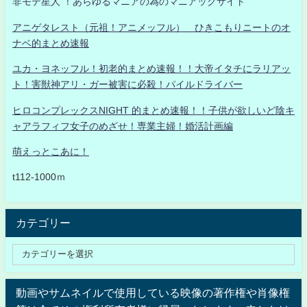
非モテ星人 ！あらゆるマニアの為のマニアックサイト
アニゲタレスト（元祖！アニメッフル） ひきこもりニートのオ
ナベ的まとめ速報
ユカ・ヨネッフル！初老的まとめ速報！！大帝イタチにラリアッ
ト！害獣神アリ・ガー被害に必殺！パイルドライバー
ヒロコンプレックスNIGHT 的まとめ速報！！子供が欲しいど陰キ
ャアラフィフ女子のめざせ！専業主婦！婚活計画編
萌えっとこあに！
t112-1000ｍ
カテゴリー
動画やサムネイルで使用している映像の著作権や肖像権