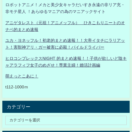
ロボットアニメ！メカと美少女キャラだいすき永遠の非リア充・
非モテ星人 ！あらゆるマニアの為のマニアックサイト
アニゲタレスト（元祖！アニメッフル） ひきこもりニートのオ
ナベ的まとめ速報
ユカ・ヨネッフル！初老的まとめ速報！！大帝イタチにラリアッ
ト！害獣神アリ・ガー被害に必殺！パイルドライバー
ヒロコンプレックスNIGHT 的まとめ速報！！子供が欲しいど陰キ
ャアラフィフ女子のめざせ！専業主婦！婚活計画編
萌えっとこあに！
t112-1000ｍ
カテゴリー