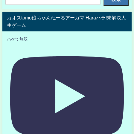
カオスtomo娘ちゃんねーるアーガマ!Haraハラ!未解決人
生ゲーム
ハゲて無双