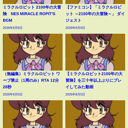
ミラクルロピット 2100年の大冒
【ファミコン】「ミラクルロピ
険 NES MIRACLE ROPIT'S
ット ～2100年の大冒険～」 ダイ
BGM
ジェスト
2026年8月6日
2026年8月6日
（無編集）ミラクルロピット ワ
【ミラクルロピット2100年の大
ープ禁止（1周のみ）RTA 12分
冒険】を三十年以上ぶりにプレ
28秒
イしてみた動画
2026年8月5日
2026年8月5日