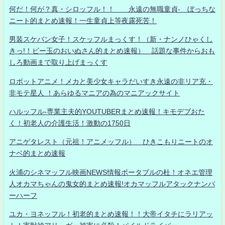
何だ！何が？真・シロッフル！！ 永遠の無職童貞- ぼっちな
ニート的まとめ速報！一生童貞上等夜露死苦！
男装スケバン女子！スケッフルまっくす！（新・ナンノひゃくし
きっ!！ビー玉のおいぬさん的まとめ速報） 話題な事件からおも
しろ動画まで取り上げまっくす
ロボットアニメ！メカと美少女キャラだいすき永遠の非リア充・
非モテ星人 ！あらゆるマニアの為のマニアックサイト
ハルッフル-専業主夫的YOUTUBERまとめ速報！キモデブおた
く！初老人の介護生活！激動の1750日
アニゲタレスト（元祖！アニメッフル） ひきこもりニートのオ
ナベ的まとめ速報
火浦のシネマッフル映画NEWS情報ポータブルの杜！オネエ管理
人オカマちゃんの鬼女的まとめ速報!オカマッフルアタックナンバ
ーハーフ
ユカ・ヨネッフル！初老的まとめ速報！！大帝イタチにラリアッ