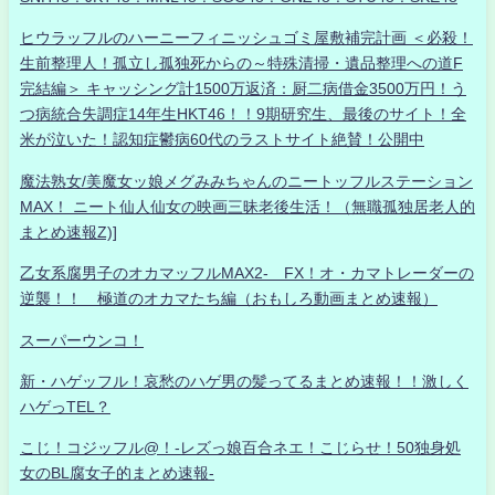
ヒウラッフルのハーニーフィニッシュゴミ屋敷補完計画 ＜必殺！
生前整理人！孤立し孤独死からの～特殊清掃・遺品整理への道F
完結編＞ キャッシング計1500万返済：厨二病借金3500万円！う
つ病統合失調症14年生HKT46！！9期研究生、最後のサイト！全
米が泣いた！認知症鬱病60代のラストサイト絶賛！公開中
魔法熟女/美魔女ッ娘メグみみちゃんのニートッフルステーション
MAX！ ニート仙人仙女の映画三昧老後生活！（無職孤独居老人的
まとめ速報Z)]
乙女系腐男子のオカマッフルMAX2- FX！オ・カマトレーダーの
逆襲！！ 極道のオカマたち編（おもしろ動画まとめ速報）
スーパーウンコ！
新・ハゲッフル！哀愁のハゲ男の髪ってるまとめ速報！！激しく
ハゲっTEL？
こじ！コジッフル@！-レズっ娘百合ネエ！こじらせ！50独身処
女のBL腐女子的まとめ速報-