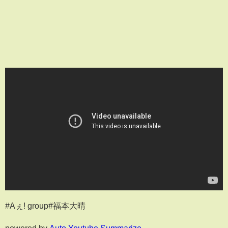
#Aぇ! group#福本大晴