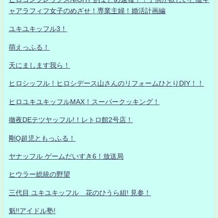
ャアラフィフ女子のめざせ！専業主婦！婚活計画編
ユキユキッフル3！
萌えっふる！
天にまします我ら！
ヒロシッフル！ヒロシデース山さんのリフォームひとりDIY！！
ヒロユキユキッフルMAX！スーパークッキング！
徹夜DEテツヤッフル!！レトロ館2号店！
剛Q超児ともっふる！
ヤナッフル ゲームだいすき6！放送局
ヒウラー総統の野望
三代目 ユキユキッフル 花のひうら組! 見参！
魁!!アイドル塾!