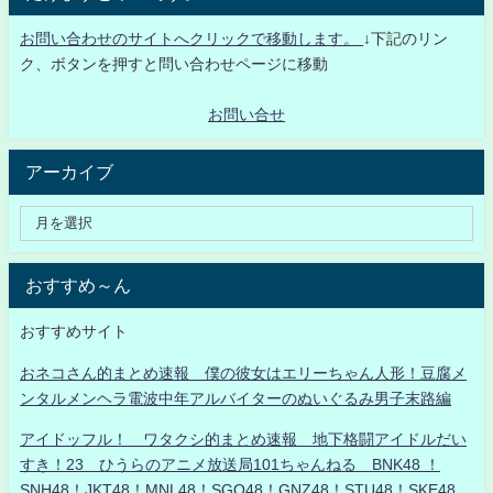
お問い合わせのサイトへクリックで移動します。
↓下記のリン
ク、ボタンを押すと問い合わせページに移動
お問い合せ
アーカイブ
おすすめ～ん
おすすめサイト
おネコさん的まとめ速報 僕の彼女はエリーちゃん人形！豆腐メ
ンタルメンヘラ電波中年アルバイターのぬいぐるみ男子末路編
アイドッフル！ ワタクシ的まとめ速報 地下格闘アイドルだい
すき！23 ひうらのアニメ放送局101ちゃんねる BNK48 ！
SNH48！JKT48！MNL48！SGO48！GNZ48！STU48！SKE48