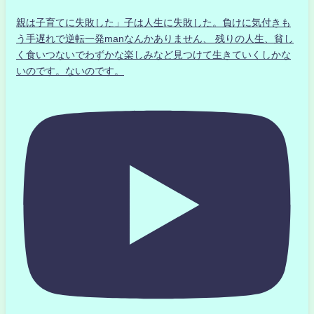
親は子育てに失敗した」子は人生に失敗した。負けに気付きも
う手遅れで逆転一発manなんかありません、 残りの人生、貧し
く食いつないでわずかな楽しみなど見つけて生きていくしかな
いのです。ないのです。