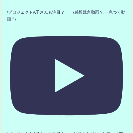
/プロジェクトA子さんも注目？ /感想戯言動画？.一息つく動
画？/