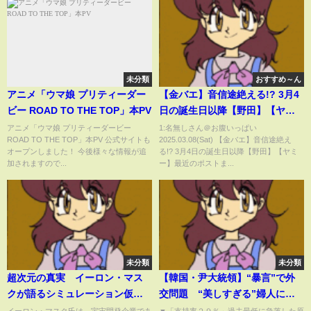
未分類
おすすめ～ん
アニメ「ウマ娘 プリティーダー
【金バエ】音信途絶える!? 3月4
ビー ROAD TO THE TOP」本PV
日の誕生日以降【野田】【ヤミ
ー】最近のポストまとめ
アニメ「ウマ娘 プリティーダービー
1:名無しさん＠お腹いっぱい
ROAD TO THE TOP」本PV 公式サイトも
2025.03.08(Sat) 【金バエ】音信途絶え
オープンしました！ 今後様々な情報が追
る!? 3月4日の誕生日以降【野田】【ヤミ
加されますので...
ー】最近のポストま...
未分類
未分類
超次元の真実 イーロン・マス
【韓国・尹大統領】“暴言”で外
クが語るシミュレーション仮説
交問題 “美しすぎる”婦人に新
と未来予想
疑惑 尹政権で何が起きてい
イーロン・マスク氏は、宇宙開発企業であ
▼「支持率２９％」過去最低に急落した原