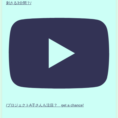
刺さる3分間？/
/プロジェクトA子さんも注目？ get a chance!