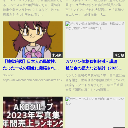
る スペースＸ社の創設者であり、電気自
因は？ ▼尹大統領が米議会の議員へ“暴
る？ 【深層NEWS】
動車企業テスラ社の ＣＥＯなど、数々の
言”？マイクに拾われ大問題に ▼「高額ジ
肩書きを持つ世界的に有力...
ュエリー」「株価操作」大...
未分類
未分類
【地獄絵図】日本人の民族性、
ガソリン価格負担軽減へ議論
たった一枚の画像に凝縮されて
補助金の拡大など検討（2023年8
しまう････
月29日）
Source:
ガソリン価格の高騰が続く中、自民党は会
https://newmatosoku.com/feed/main/rss2.xml...
合を開き、燃料価格の負担軽減策について
議論をスタートさせました。 萩生田政調
会長「国民の暮らしへの影響...