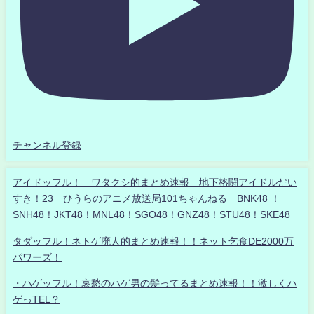
チャンネル登録
アイドッフル！ ワタクシ的まとめ速報 地下格闘アイドルだい
すき！23 ひうらのアニメ放送局101ちゃんねる BNK48 ！
SNH48！JKT48！MNL48！SGO48！GNZ48！STU48！SKE48
タダッフル！ネトゲ廃人的まとめ速報！！ネット乞食DE2000万
パワーズ！
・ハゲッフル！哀愁のハゲ男の髪ってるまとめ速報！！激しくハ
ゲっTEL？