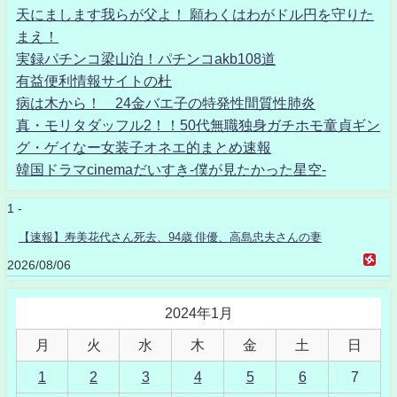
天にまします我らが父よ！ 願わくはわがドル円を守りた
まえ！
実録パチンコ梁山泊！パチンコakb108道
有益便利情報サイトの杜
病は木から！ 24金バエ子の特発性間質性肺炎
真・モリタダッフル2！！50代無職独身ガチホモ童貞ギン
グ・ゲイなー女装子オネエ的まとめ速報
韓国ドラマcinemaだいすき-僕が見たかった星空-
1 -
【速報】寿美花代さん死去、94歳 俳優、高島忠夫さんの妻
2026/08/06
2024年1月
月
火
水
木
金
土
日
1
2
3
4
5
6
7