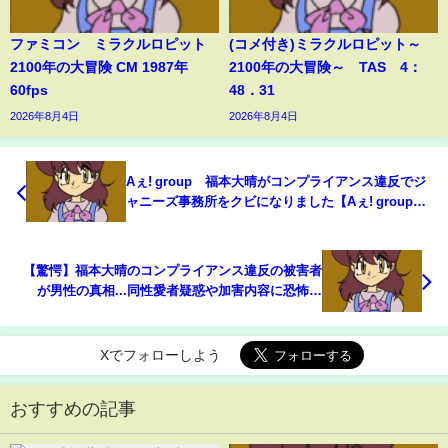
ファミコン ミラクルロピット
(コメ付き)ミラクルロピット～
2100年の大冒険 CM 1987年
2100年の大冒険～ TAS 4：
60fps
48．31
2026年8月4日
2026年8月4日
Aぇ! group 福本大晴がコンプライアンス違反でジ
ャニーズ事務所をクビになりました【Aぇ! group
ジャニーズ事務所 コンプラ コンプライアンス違
反 クビ】
【驚愕】福本大晴のコンプライアンス違反の被害者
が男性の真相...同性愛者疑惑や加害内容に恐怖し
た！「Aぇ!group」で活躍したアイドルの過去の不
祥事...メンバーの本音がヤバい！
Xでフォローしよう
おすすめの記事