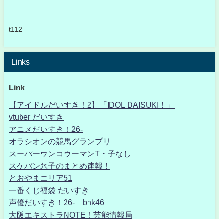
t112
Links
Link
【アイドルだいすき！2】「IDOL DAISUKI！」
vtuber だいすき
アニメだいすき！26-
オラシオンの競馬グランプリ
スーパーウンコウーマンT・子なし
スケバン氷子のまとめ速報！
とおやまエリア51
一番くじ福袋 だいすき
声優だいすき！26- bnk46
大阪エキストラNOTE！芸能情報局