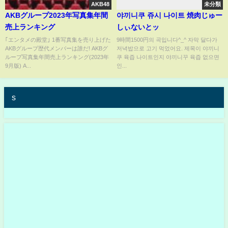
AKB48
未分類
AKBグループ2023年写真集年間
야끼니쿠 쥬시 나이트 焼肉じゅー
売上ランキング
しぃないとッ
｢エンタメの殿堂｣ 1番写真集を売り上げた
9時間1500円의 곡입니다^_^ 자막 달다가
AKBグループ歴代メンバーは誰だ! AKBグ
저녁밥으로 고기 먹었어요. 제목이 야끼니
ループ写真集年間売上ランキング(2023年
쿠 육즙 나이트인지 야끼니꾸 육즙 없으면
9月版) A...
인...
s