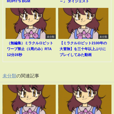
ROPIT'S BGM
～」 ダイジェスト
未分類
未分類
（無編集）ミラクルロピット
【ミラクルロピット2100年の
ワープ禁止（1周のみ）RTA
大冒険】を三十年以上ぶりに
12分28秒
プレイしてみた動画
未分類
の関連記事