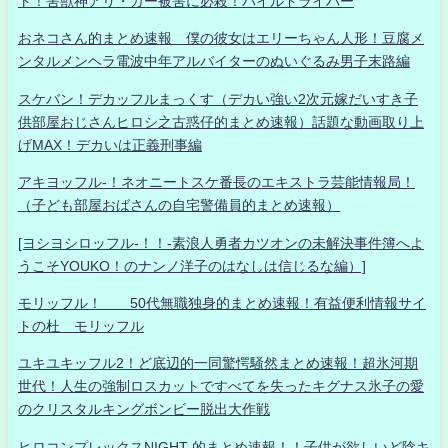
ト！害獣神アリ・ガー被害に必殺！パイルドライバー
おネコさん的まとめ速報 僕の彼女はエリーちゃん人形！豆腐メ
ンタルメンヘラ電波中年アルバイターのぬいぐるみ男子末路編
スケバン！デカッフルまっくす（デカい強い2次元嫁だいすき子
供部屋おじさんヒロシ之古惑仔的まとめ速報）話題な動画取り上
げMAX！デカいは正義刑事編
アキヨッフル-！ネオニートスケ番長のエキストラ芸能情報局！
（子ども部屋おばさんの自宅警備員的まとめ速報）
[ヨシヨシロッフル-！！-素浪人勇者カツオンの未解決事件簿へよ
うこそYOUKO！のナンノ洋子のはなしは信じるな編）]
モリッフル！ 50代無職独身的まとめ速報！有益便利情報サイ
トの杜 モリッフル
ユキユキッフル2！ど底辺的一同驚愕騒然まとめ速報！超氷河期
世代！人生の強制ロスカットですべてを失ったキグナス氷子の愛
のクリスタルキングボンビー脱出大作戦
ヒロコンプレックスNIGHT 的まとめ速報！！子供が欲しいど陰キ