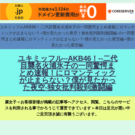
ユキミッフルAKB46！-二代目襲名火浦氷子の一同驚愕まとめ速報にロマンテ
ィックが止まらない？--僕が見たかった夜空！独女批判殺到激闘編--の一同驚
愕まとめ速報にロマンティックが止まらない？-僕の見たかった夜空編--僕の
見たかった星空編-
ユキミッフル--AKB46！--二代
目襲名火浦氷子の一同驚愕ま
とめ速報！にロマンティック
が止まらない？僕が見たかっ
た夜空-独女批判殺到激闘編
腐女子＜お客様皆様が掲載の記事等へアクセス、閲覧、こちらのサービ
スを利用される事でかろうじて運営できています＞本日は足元が悪い中
ご足労頂き誠に有難うございます。