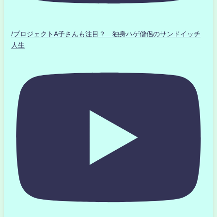
/プロジェクトA子さんも注目？ 独身ハゲ僧侶のサンドイッチ
人生