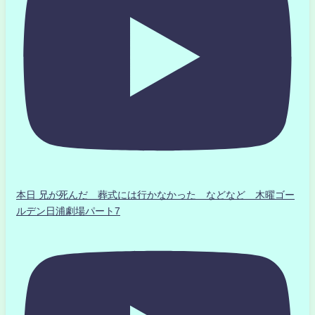
本日 兄が死んだ 葬式には行かなかった などなど 木曜ゴー
ルデン日浦劇場パート7