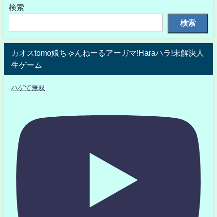
検索
検索
カオスtomo娘ちゃんねーるアーガマ!Haraハラ!未解決人
生ゲーム
ハゲて無双