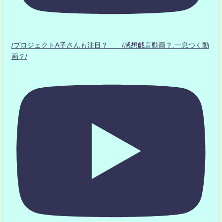
/プロジェクトA子さんも注目？ /感想戯言動画？.一息つく動
画？/