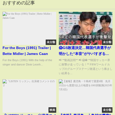
おすすめの記事
未分類
未分類
For the Boys (1991) Trailer |
😱GS敗退決定…韓国代表選手が
Bette Midler | James Caan
明かした“本音”がヤバすぎる！
韓国中が騒然🔥【韓国の反応/海
For the Boys (1991) With the help of the
📢 **動画説明** 📢 😱⚽ **韓国サッカー界
singer and dancer Dixie Leonh...
に衝撃が走っている！** FIFAワールドカ
外の反応/北中米W杯】🇰🇷⚽
ップのグループステージ敗退という痛まし
bad,...
い結果を...
映画
未分類