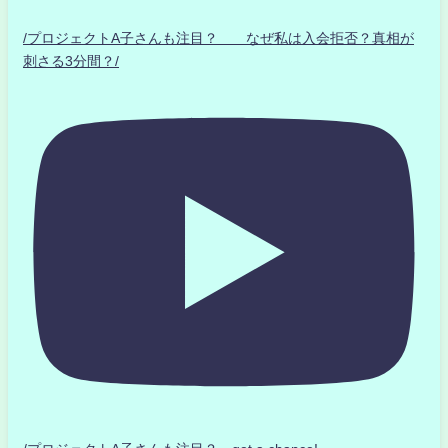
/プロジェクトA子さんも注目？ なぜ私は入会拒否？真相が
刺さる3分間？/