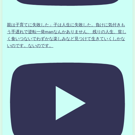
親は子育てに失敗した」子は人生に失敗した。負けに気付きも
う手遅れで逆転一発manなんかありません、 残りの人生、貧し
く食いつないでわずかな楽しみなど見つけて生きていくしかな
いのです。ないのです。