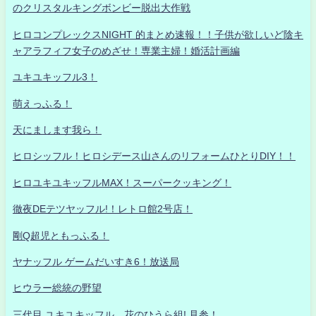
のクリスタルキングボンビー脱出大作戦
ヒロコンプレックスNIGHT 的まとめ速報！！子供が欲しいど陰キ
ャアラフィフ女子のめざせ！専業主婦！婚活計画編
ユキユキッフル3！
萌えっふる！
天にまします我ら！
ヒロシッフル！ヒロシデース山さんのリフォームひとりDIY！！
ヒロユキユキッフルMAX！スーパークッキング！
徹夜DEテツヤッフル!！レトロ館2号店！
剛Q超児ともっふる！
ヤナッフル ゲームだいすき6！放送局
ヒウラー総統の野望
三代目 ユキユキッフル 花のひうら組! 見参！