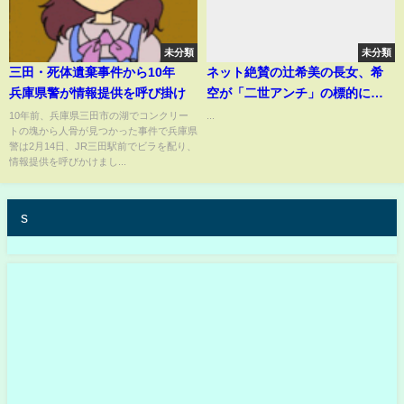
未分類
未分類
三田・死体遺棄事件から10年
ネット絶賛の辻希美の長女、希
兵庫県警が情報提供を呼び掛け
空が「二世アンチ」の標的にな
らないワケこれだった！#辻希美
10年前、兵庫県三田市の湖でコンクリー
...
トの塊から人骨が見つかった事件で兵庫県
#杉浦太陽 #希空
警は2月14日、JR三田駅前でビラを配り、
情報提供を呼びかけまし...
s