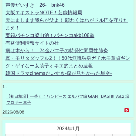
声優だいすき！26- bnk46
大阪エキストラNOTE！芸能情報局
天にまします我らが父よ！ 願わくはわがドル円を守りた
まえ！
実録パチンコ梁山泊！パチンコakb108道
有益便利情報サイトの杜
病は木から！ 24金バエ子の特発性間質性肺炎
真・モリタダッフル2！！50代無職独身ガチホモ童貞ギン
グ・ゲイなー女装子オネエ的まとめ速報
韓国ドラマcinemaだいすき-僕が見たかった星空-
1 -
【初日相場】一番くじ ワンピース エルバフ編 GIANT BASH!! Vol.2 場
ブロギー 軍子
2026/08/08
2024年1月