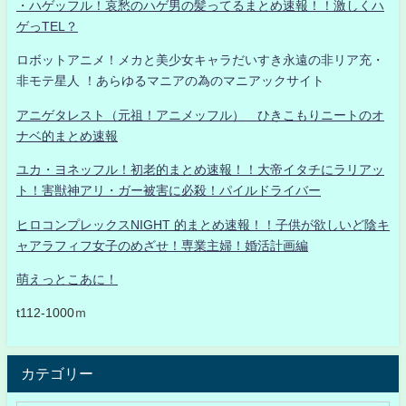
・ハゲッフル！哀愁のハゲ男の髪ってるまとめ速報！！激しくハ
ゲっTEL？
ロボットアニメ！メカと美少女キャラだいすき永遠の非リア充・
非モテ星人 ！あらゆるマニアの為のマニアックサイト
アニゲタレスト（元祖！アニメッフル） ひきこもりニートのオ
ナベ的まとめ速報
ユカ・ヨネッフル！初老的まとめ速報！！大帝イタチにラリアッ
ト！害獣神アリ・ガー被害に必殺！パイルドライバー
ヒロコンプレックスNIGHT 的まとめ速報！！子供が欲しいど陰キ
ャアラフィフ女子のめざせ！専業主婦！婚活計画編
萌えっとこあに！
t112-1000ｍ
カテゴリー