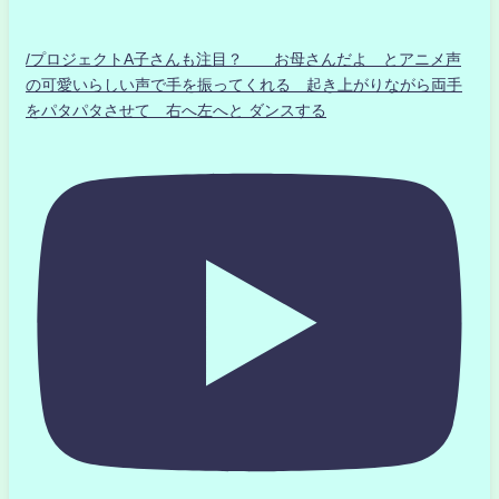
/プロジェクトA子さんも注目？ お母さんだよ とアニメ声
の可愛いらしい声で手を振ってくれる 起き上がりながら両手
をパタパタさせて 右へ左へと ダンスする