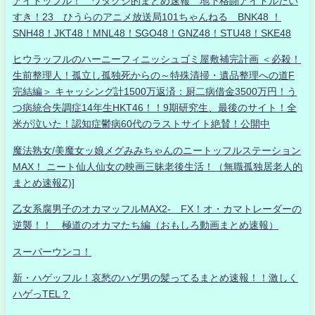
アイドッフル！ ワタクシ的まとめ速報 地下格闘アイドルだい
すき！23 ひうらのアニメ放送局101ちゃんねる BNK48 ！
SNH48！JKT48！MNL48！SGO48！GNZ48！STU48！SKE48
ヒウラッフルのハーニーフィニッシュゴミ屋敷補完計画 ＜必殺！
生前整理人！孤立し孤独死からの～特殊清掃・遺品整理への道F
完結編＞ キャッシング計1500万返済：厨二病借金3500万円！う
つ病統合失調症14年生HKT46！！9期研究生、最後のサイト！全
米が泣いた！認知症鬱病60代のラストサイト絶賛！公開中
魔法熟女/美魔女ッ娘メグみみちゃんのニートッフルステーション
MAX！ ニート仙人仙女の映画三昧老後生活！（無職孤独居老人的
まとめ速報Z)]
乙女系腐男子のオカマッフルMAX2- FX！オ・カマトレーダーの
逆襲！！ 極道のオカマたち編（おもしろ動画まとめ速報）
スーパーウンコ！
新・ハゲッフル！哀愁のハゲ男の髪ってるまとめ速報！！激しく
ハゲっTEL？