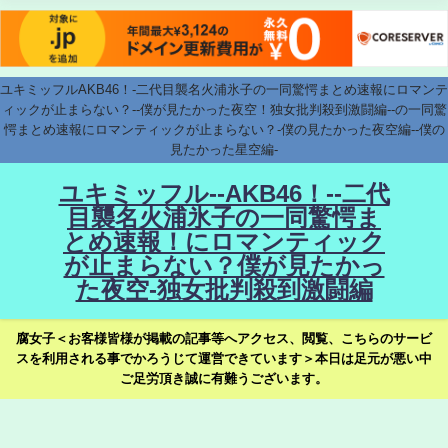
ユキミッフルAKB46！-二代目襲名火浦氷子の一同驚愕まとめ速報にロマンテ
ィックが止まらない？--僕が見たかった夜空！独女批判殺到激闘編--の一同驚
愕まとめ速報にロマンティックが止まらない？-僕の見たかった夜空編--僕の
見たかった星空編-
ユキミッフル--AKB46！--二代
目襲名火浦氷子の一同驚愕ま
とめ速報！にロマンティック
が止まらない？僕が見たかっ
た夜空-独女批判殺到激闘編
腐女子＜お客様皆様が掲載の記事等へアクセス、閲覧、こちらのサービ
スを利用される事でかろうじて運営できています＞本日は足元が悪い中
ご足労頂き誠に有難うございます。