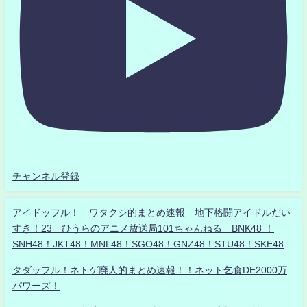
チャンネル登録
アイドッフル！ ワタクシ的まとめ速報 地下格闘アイドルだい
すき！23 ひうらのアニメ放送局101ちゃんねる BNK48 ！
SNH48！JKT48！MNL48！SGO48！GNZ48！STU48！SKE48
タダッフル！ネトゲ廃人的まとめ速報！！ネット乞食DE2000万
パワーズ！