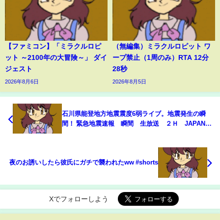
【ファミコン】「ミラクルロピ
（無編集）ミラクルロピット ワ
ット ～2100年の大冒険～」 ダイ
ープ禁止（1周のみ）RTA 12分
ジェスト
28秒
2026年8月6日
2026年8月5日
石川県能登地方地震震度6弱ライブ。地震発生の瞬
間！ 緊急地震速報 瞬間 生放送 ２Ｈ JAPAN
earthquake TUNAMI LIVE!
夜のお誘いしたら彼氏にガチで襲われたww #shorts
Xでフォローしよう