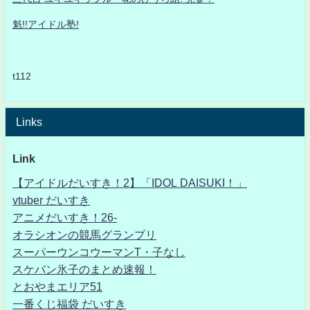
魁!!アイドル塾!
t112
Links
Link
【アイドルだいすき！2】「IDOL DAISUKI！」
vtuber だいすき
アニメだいすき！26-
オラシオンの競馬グランプリ
スーパーウンコウーマンT・子なし
スケバン氷子のまとめ速報！
とおやまエリア51
一番くじ福袋 だいすき