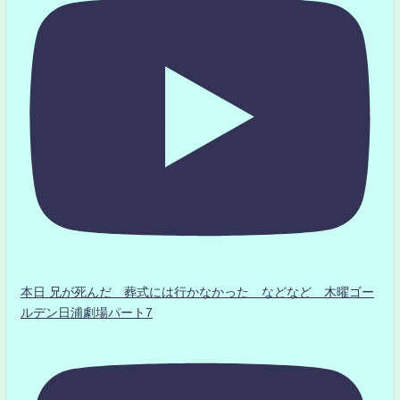
本日 兄が死んだ 葬式には行かなかった などなど 木曜ゴー
ルデン日浦劇場パート7