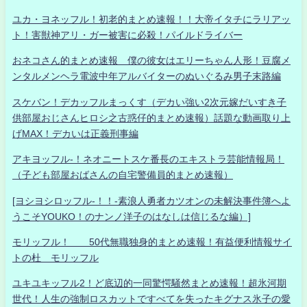
ユカ・ヨネッフル！初老的まとめ速報！！大帝イタチにラリアッ
ト！害獣神アリ・ガー被害に必殺！パイルドライバー
おネコさん的まとめ速報 僕の彼女はエリーちゃん人形！豆腐メ
ンタルメンヘラ電波中年アルバイターのぬいぐるみ男子末路編
スケバン！デカッフルまっくす（デカい強い2次元嫁だいすき子
供部屋おじさんヒロシ之古惑仔的まとめ速報）話題な動画取り上
げMAX！デカいは正義刑事編
アキヨッフル-！ネオニートスケ番長のエキストラ芸能情報局！
（子ども部屋おばさんの自宅警備員的まとめ速報）
[ヨシヨシロッフル-！！-素浪人勇者カツオンの未解決事件簿へよ
うこそYOUKO！のナンノ洋子のはなしは信じるな編）]
モリッフル！ 50代無職独身的まとめ速報！有益便利情報サイ
トの杜 モリッフル
ユキユキッフル2！ど底辺的一同驚愕騒然まとめ速報！超氷河期
世代！人生の強制ロスカットですべてを失ったキグナス氷子の愛