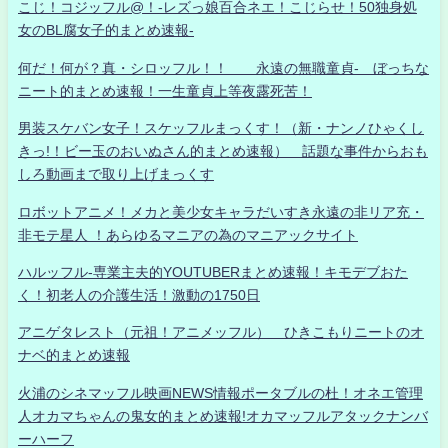
こじ！コジッフル@！-レズっ娘百合ネエ！こじらせ！50独身処
女のBL腐女子的まとめ速報-
何だ！何が？真・シロッフル！！ 永遠の無職童貞- ぼっちな
ニート的まとめ速報！一生童貞上等夜露死苦！
男装スケバン女子！スケッフルまっくす！（新・ナンノひゃくし
きっ!！ビー玉のおいぬさん的まとめ速報） 話題な事件からおも
しろ動画まで取り上げまっくす
ロボットアニメ！メカと美少女キャラだいすき永遠の非リア充・
非モテ星人 ！あらゆるマニアの為のマニアックサイト
ハルッフル-専業主夫的YOUTUBERまとめ速報！キモデブおた
く！初老人の介護生活！激動の1750日
アニゲタレスト（元祖！アニメッフル） ひきこもりニートのオ
ナベ的まとめ速報
火浦のシネマッフル映画NEWS情報ポータブルの杜！オネエ管理
人オカマちゃんの鬼女的まとめ速報!オカマッフルアタックナンバ
ーハーフ