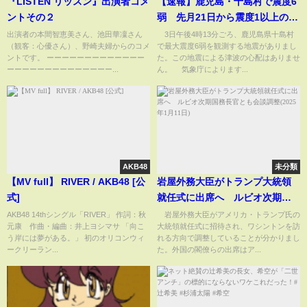
『LISTEN リッスン』出演者コメ
【速報】鹿児島・十島村で震度6
ントその２
弱 先月21日から震度1以上の地
震を1005回観測(2025年7月3日)
出演者の本間智恵美さん、池田華凜さん
3日午後4時13分ごろ、鹿児島県十島村
（観客：心優さん）、野崎夫婦からのコメ
で最大震度6弱を観測する地震がありまし
ントです。 ーーーーーーーーーーーーー
た。この地震による津波の心配はありませ
ーーーーーーーーーーーーーー...
ん。 気象庁によります...
AKB48
未分類
【MV full】 RIVER / AKB48 [公
岩屋外務大臣がトランプ大統領
式]
就任式に出席へ ルビオ次期国
務長官とも会談調整(2025年1月
AKB48 14thシングル「RIVER」 作詞：秋
岩屋外務大臣がアメリカ・トランプ氏の
元康 作曲・編曲：井上ヨシマサ 「向こ
大統領就任式に招待され、ワシントンを訪
11日)
う岸には夢がある。」 初のオリコンウィ
れる方向で調整していることが分かりまし
ークリーラン...
た。外国の閣僚らの出席はア...