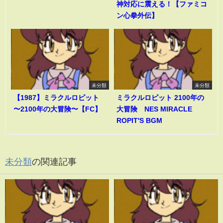
神対応に震える！【ファミコ
ン心拳外伝】
未分類
未分類
【1987】ミラクルロピット
ミラクルロピット 2100年の
〜2100年の大冒険〜【FC】
大冒険 NES MIRACLE
ROPIT'S BGM
未分類
の関連記事