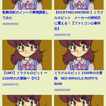
歌舞伎町のメンヘラ事情調査し
【KICKTHECANCREW 】ミラク
てみた
ルロピット メーカーの神対応
に震える！【ファミコン心拳外
2026年8月8日
伝】
2026年8月7日
【1987】ミラクルロピット 〜
ミラクルロピット 2100年の大冒
2100年の大冒険〜【FC】
険 NES MIRACLE ROPIT'S
BGM
2026年8月7日
2026年8月6日