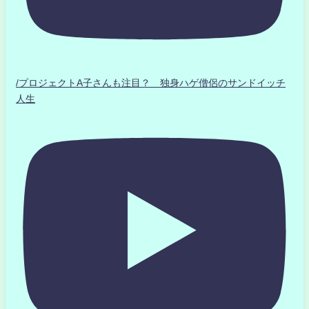
/プロジェクトA子さんも注目？ 独身ハゲ僧侶のサンドイッチ
人生