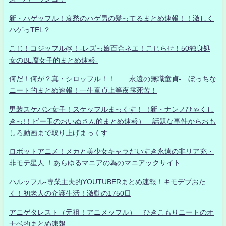
新・ハゲッフル！哀愁のハゲ男の髪ってるまとめ速報！！激しく
ハゲっTEL？
こじ！コジッフル@！-レズっ娘百合ネエ！こじらせ！50独身処
女のBL腐女子的まとめ速報-
何だ！何が？真・シロッフル！！ 永遠の無職童貞- ぼっちな
ニート的まとめ速報！一生童貞上等夜露死苦！
男装スケバン女子！スケッフルまっくす！（新・ナンノひゃくし
きっ!！ビー玉のおいぬさん的まとめ速報） 話題な事件からおも
しろ動画まで取り上げまっくす
ロボットアニメ！メカと美少女キャラだいすき永遠の非リア充・
非モテ星人 ！あらゆるマニアの為のマニアックサイト
ハルッフル-専業主夫的YOUTUBERまとめ速報！キモデブおた
く！初老人の介護生活！激動の1750日
アニゲタレスト（元祖！アニメッフル） ひきこもりニートのオ
ナベ的まとめ速報