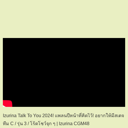
Izurina Talk To You 2024! แพลนปีหน้าที่คิดไว้! อยากให้มีสเตจ
ทีม C / รุ่น 3 / โร้ดโชว์จุก ๆ | Izurina CGM48