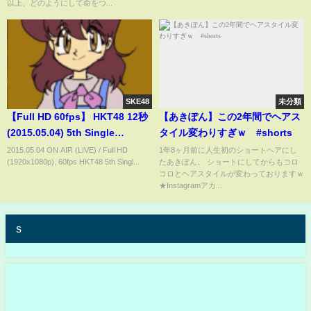
以上、どのようにして命をつ...
SKE48
未分類
【Full HD 60fps】 HKT48 12秒
【あきぽん】この2年間でヘアス
(2015.05.04) 5th Single
タイル変わりすぎｗ #shorts
"12seconds"
2015.05.04 ON AIR (LIVE) / Full HD
1年8ヶ月前に人生初のショートヘアにし
(1920x1080p), 60fps HKT48 5th Singl...
たあきぽん。 ショートにしてからもコロ
コロとヘアスタイルが変わっておりますｗ
★Instagramアカ...
s