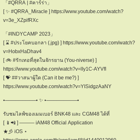
「#QRRA | #คาร์ร่า」
[ ✨ #QRRA_Miracle ] https://www.youtube.com/watch?
v=3e_XZpifRXc
「#INDYCAMP 2023」
[ ⌛ #ประโยคบอกลา (.jpg) ] https://www.youtube.com/watch?
v=HobxHaDhav4
[ 🚲 #รักเทอที่สุดในจักรยาน (You-niverse) ]
https://www.youtube.com/watch?v=lIy1C-AYVfI
[ 💝 ##วาสนาผู้ใด (Can it be me?) ]
https://www.youtube.com/watch?v=YISidgzAaNY
•─────────• ✨ •─────────•
รับชมไลฟ์ของเมมเบอร์ BNK48 และ CGM48 ได้ที่
[ 📱📲 ] ——— iAM48 Official Application
★彡 iOS ⋆
https://apps.apple.com/th/app/iam48/id1440012960