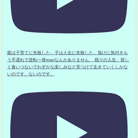
親は子育てに失敗した」子は人生に失敗した。負けに気付きも
う手遅れで逆転一発manなんかありません、 残りの人生、貧し
く食いつないでわずかな楽しみなど見つけて生きていくしかな
いのです。ないのです。