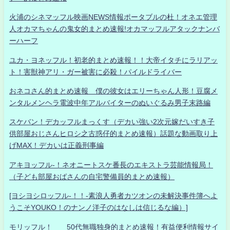
火浦のシネマッフル映画NEWS情報ポータブルの杜！オネエ管理
人オカマちゃんの鬼女的まとめ速報!オカマッフルアタックナンバ
ーハーフ
ユカ・ヨネッフル！初老的まとめ速報！！大帝イタチにラリアッ
ト！害獣神アリ・ガー被害に必殺！パイルドライバー
おネコさん的まとめ速報 僕の彼女はエリーちゃん人形！豆腐メ
ンタルメンヘラ電波中年アルバイターのぬいぐるみ男子末路編
スケバン！デカッフルまっくす（デカい強い2次元嫁だいすき子
供部屋おじさんヒロシ之古惑仔的まとめ速報）話題な動画取り上
げMAX！デカいは正義刑事編
アキヨッフル-！ネオニートスケ番長のエキストラ芸能情報局！
（子ども部屋おばさんの自宅警備員的まとめ速報）
[ヨシヨシロッフル-！！-素浪人勇者カツオンの未解決事件簿へよ
うこそYOUKO！のナンノ洋子のはなしは信じるな編）]
モリッフル！ 50代無職独身的まとめ速報！有益便利情報サイ