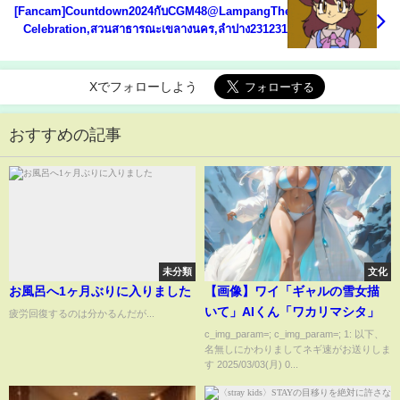
[Fancam]Countdown2024กับCGM48@LampangTheMidnightMagic2024
Celebration,สวนสาธารณะเขลางนคร,ลำปาง231231
Xでフォローしよう
おすすめの記事
未分類
文化
お風呂へ1ヶ月ぶりに入りました
【画像】ワイ「ギャルの雪女描
いて」AIくん「ワカリマシタ」
疲労回復するのは分かるんだが...
c_img_param=; c_img_param=; 1: 以下、
名無しにかわりましてネギ速がお送りしま
す 2025/03/03(月) 0...