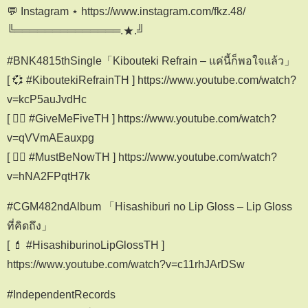
💬 Instagram ⋆ https://www.instagram.com/fkz.48/
╚══════════════.★.╝
#BNK4815thSingle「Kibouteki Refrain – แค่นี้ก็พอใจแล้ว」
[ 💞 #KiboutekiRefrainTH ] https://www.youtube.com/watch?
v=kcP5auJvdHc
[ 🖐🏻 #GiveMeFiveTH ] https://www.youtube.com/watch?
v=qVVmAEauxpg
[ ❤️‍🔥 #MustBeNowTH ] https://www.youtube.com/watch?
v=hNA2FPqtH7k
#CGM482ndAlbum 「Hisashiburi no Lip Gloss – Lip Gloss
ที่คิดถึง」
[ 💄 #HisashiburinoLipGlossTH ]
https://www.youtube.com/watch?v=c11rhJArDSw
#IndependentRecords