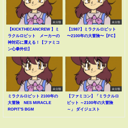
未分類
未分類
【KICKTHECANCREW 】ミ
【1987】ミラクルロピット
ラクルロピット メーカーの
〜2100年の大冒険〜【FC】
神対応に震える！【ファミコ
ン心拳外伝】
未分類
未分類
ミラクルロピット 2100年の
【ファミコン】「ミラクルロ
大冒険 NES MIRACLE
ピット ～2100年の大冒険
ROPIT'S BGM
～」 ダイジェスト