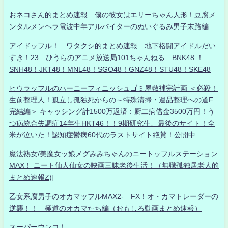
おネコさん的まとめ速報 僕の彼女はエリーちゃん人形！豆腐メ
ンタルメンヘラ電波中年アルバイターのぬいぐるみ男子末路編
アイドッフル！ ワタクシ的まとめ速報 地下格闘アイドルだい
すき！23 ひうらのアニメ放送局101ちゃんねる BNK48 ！
SNH48！JKT48！MNL48！SGO48！GNZ48！STU48！SKE48
ヒウラッフルのハーニーフィニッシュゴミ屋敷補完計画 ＜必殺！
生前整理人！孤立し孤独死からの～特殊清掃・遺品整理への道F
完結編＞ キャッシング計1500万返済：厨二病借金3500万円！う
つ病統合失調症14年生HKT46！！9期研究生、最後のサイト！全
米が泣いた！認知症鬱病60代のラストサイト絶賛！公開中
魔法熟女/美魔女ッ娘メグみみちゃんのニートッフルステーション
MAX！ ニート仙人仙女の映画三昧老後生活！（無職孤独居老人的
まとめ速報Z)]
乙女系腐男子のオカマッフルMAX2- FX！オ・カマトレーダーの
逆襲！！ 極道のオカマたち編（おもしろ動画まとめ速報）
スーパーウンコ！