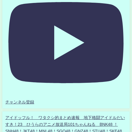
チャンネル登録
アイドッフル！ ワタクシ的まとめ速報 地下格闘アイドルだい
すき！23 ひうらのアニメ放送局101ちゃんねる BNK48 ！
SNH48！JKT48！MNL48！SGO48！GNZ48！STU48！SKE48