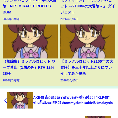
険 NES MIRACLE ROPIT'S
ット ～2100年の大冒険～」 ダイ
BGM
ジェスト
2026年8月6日
2026年8月6日
（無編集）ミラクルロピット ワ
【ミラクルロピット2100年の大
ープ禁止（1周のみ）RTA 12分
冒険】を三十年以上ぶりにプレ
28秒
イしてみた動画
2026年8月5日
2026年8月5日
AKB48 ตั้งวงน้องสาวต่างประเทศใหม่ชื่อว่า "KLP48" :
ข่าวสั้นจังซะ EP.27 #tommysloth #akb48 #malaysia