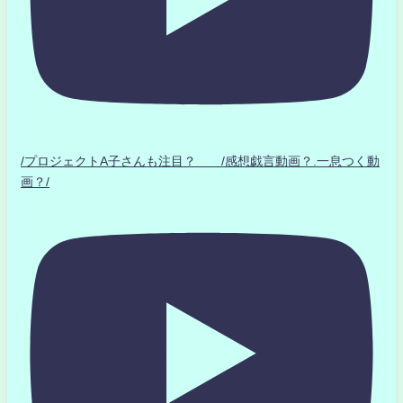
/プロジェクトA子さんも注目？ /感想戯言動画？.一息つく動
画？/