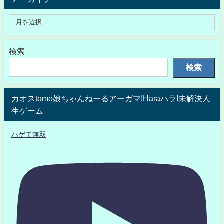
検索
検索
カオスtomo娘ちゃんねーるアーガマ!Haraハラ!未解決人
生ゲーム
ハゲて無双