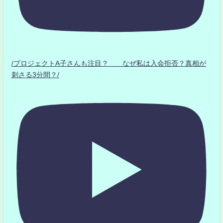
/プロジェクトA子さんも注目？ なぜ私は入会拒否？真相が
刺さる3分間？/