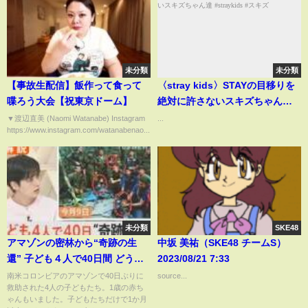
未分類
未分類
【事故生配信】飯作って食って
〈stray kids〉STAYの目移りを
喋ろう大会【祝東京ドーム】
絶対に許さないスキズちゃん達
#straykids #スキズ
▼渡辺直美 (Naomi Watanabe) Instagram
...
https://www.instagram.com/watanabenao...
未分類
SKE48
アマゾンの密林から“奇跡の生
中坂 美祐（SKE48 チームS）
還” 子ども４人で40日間 どうや
2023/08/21 7:33
って生き延びた？【Nスタ解説】
南米コロンビアのアマゾンで40日ぶりに
source...
救助された4人の子どもたち。1歳の赤ち
｜TBS NEWS DIG
ゃんもいました。子どもたちだけで1か月