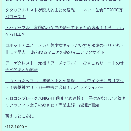
タダッフル！ネトゲ廃人的まとめ速報！！ネット乞食DE2000万
パワーズ！
・ハゲッフル！哀愁のハゲ男の髪ってるまとめ速報！！激しくハ
ゲっTEL？
ロボットアニメ！メカと美少女キャラだいすき永遠の非リア充・
非モテ星人 ！あらゆるマニアの為のマニアックサイト
アニゲタレスト（元祖！アニメッフル） ひきこもりニートのオ
ナベ的まとめ速報
ユカ・ヨネッフル！初老的まとめ速報！！大帝イタチにラリアッ
ト！害獣神アリ・ガー被害に必殺！パイルドライバー
ヒロコンプレックスNIGHT 的まとめ速報！！子供が欲しいど陰キ
ャアラフィフ女子のめざせ！専業主婦！婚活計画編
萌えっとこあに！
t112-1000ｍ