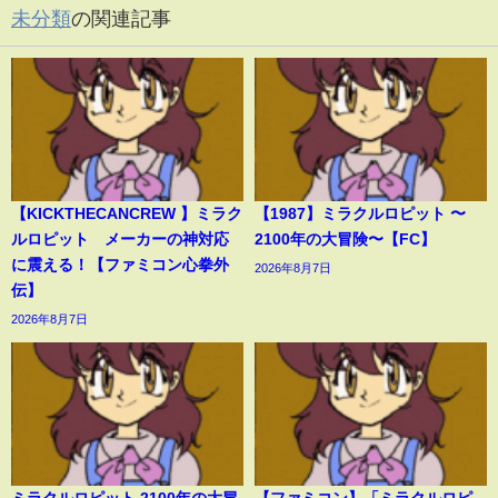
未分類
の関連記事
【KICKTHECANCREW 】ミラク
【1987】ミラクルロピット 〜
ルロピット メーカーの神対応
2100年の大冒険〜【FC】
に震える！【ファミコン心拳外
2026年8月7日
伝】
2026年8月7日
ミラクルロピット 2100年の大冒
【ファミコン】「ミラクルロピ