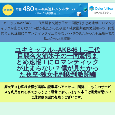
ユキミッフルAKB46！-二代目襲名火浦氷子の一同驚愕まとめ速報にロマンテ
ィックが止まらない？--僕が見たかった夜空！独女批判殺到激闘編--の一同驚
愕まとめ速報にロマンティックが止まらない？-僕の見たかった夜空編--僕の
見たかった星空編-
ユキミッフル--AKB46！--二代
目襲名火浦氷子の一同驚愕ま
とめ速報！にロマンティック
が止まらない？僕が見たかっ
た夜空-独女批判殺到激闘編
腐女子＜お客様皆様が掲載の記事等へアクセス、閲覧、こちらのサービ
スを利用される事でかろうじて運営できています＞本日は足元が悪い中
ご足労頂き誠に有難うございます。