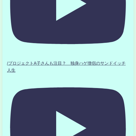
/プロジェクトA子さんも注目？ 独身ハゲ僧侶のサンドイッチ
人生