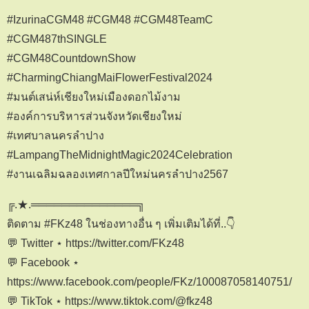
#IzurinaCGM48 #CGM48 #CGM48TeamC
#CGM487thSINGLE
#CGM48CountdownShow
#CharmingChiangMaiFlowerFestival2024
#มนต์เสน่ห์เชียงใหม่เมืองดอกไม้งาม
#องค์การบริหารส่วนจังหวัดเชียงใหม่
#เทศบาลนครลำปาง
#LampangTheMidnightMagic2024Celebration
#งานเฉลิมฉลองเทศกาลปีใหม่นครลำปาง2567
╔.★.══════════════╗
ติดตาม #FKz48 ในช่องทางอื่น ๆ เพิ่มเติมได้ที่..👇
💬 Twitter ⋆ https://twitter.com/FKz48
💬 Facebook ⋆
https://www.facebook.com/people/FKz/100087058140751/
💬 TikTok ⋆ https://www.tiktok.com/@fkz48