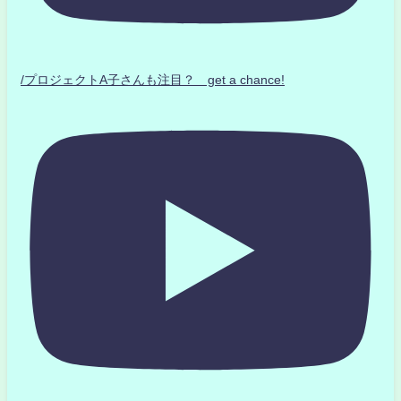
/プロジェクトA子さんも注目？ get a chance!