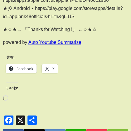
★彡 Android ⋆ https://play.google.com/store/apps/details?
id=app.bnk48official&hl=th&gl=US
★☆★→ 「Thanks for Watching !」 ←☆★☆
powered by
Auto Youtube Summarize
共有:
Facebook
X
いいね:
Facebook
X
共
有