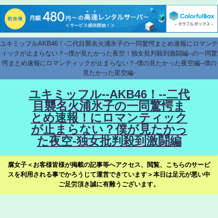
ユキミッフルAKB46！-二代目襲名火浦氷子の一同驚愕まとめ速報にロマンテ
ィックが止まらない？--僕が見たかった夜空！独女批判殺到激闘編--の一同驚
愕まとめ速報にロマンティックが止まらない？-僕の見たかった夜空編--僕の
見たかった星空編-
ユキミッフル--AKB46！--二代
目襲名火浦氷子の一同驚愕ま
とめ速報！にロマンティック
が止まらない？僕が見たかっ
た夜空-独女批判殺到激闘編
腐女子＜お客様皆様が掲載の記事等へアクセス、閲覧、こちらのサービ
スを利用される事でかろうじて運営できています＞本日は足元が悪い中
ご足労頂き誠に有難うございます。