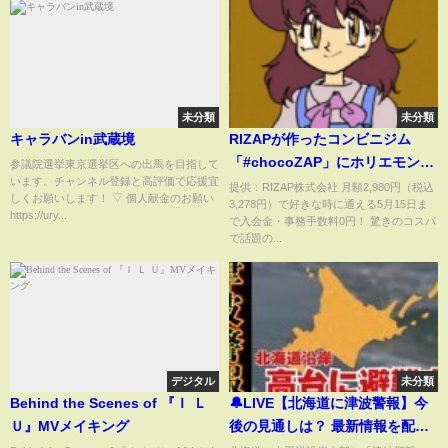
未分類
未分類
キャラバンin武蔵境
RIZAPが作ったコンビニジム
「#chocoZAP」にホリエモンが
参議院選挙東京選挙区への出馬を目指して
います。チャンネル登録と高評価で応援宜
潜入取材。その驚きのサービス
提供：RIZAP株式会社 月額2,980円（税込
しくお願いします！ ▽ 個人献金のお願い
3,278円）で好きな時に通える5月15日ま
内容とは!?
https://ury...
で入会金・事務手数料0円！ 驚きのコスパ
で話題の...
デジタル
未分類
Behind the Scenes of 『Ｉ Ｌ
🔔LIVE【北海道に津波警報】今
Ｕ』MVメイキング
後の見通しは？ 最新情報を配信