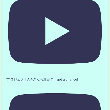
/プロジェクトA子さんも注目？ get a chance!