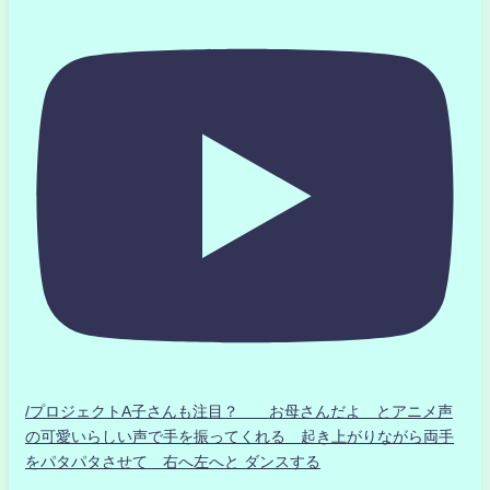
/プロジェクトA子さんも注目？ お母さんだよ とアニメ声
の可愛いらしい声で手を振ってくれる 起き上がりながら両手
をパタパタさせて 右へ左へと ダンスする