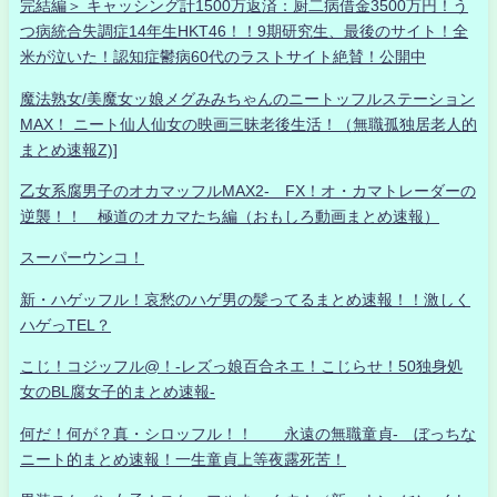
完結編＞ キャッシング計1500万返済：厨二病借金3500万円！う
つ病統合失調症14年生HKT46！！9期研究生、最後のサイト！全
米が泣いた！認知症鬱病60代のラストサイト絶賛！公開中
魔法熟女/美魔女ッ娘メグみみちゃんのニートッフルステーション
MAX！ ニート仙人仙女の映画三昧老後生活！（無職孤独居老人的
まとめ速報Z)]
乙女系腐男子のオカマッフルMAX2- FX！オ・カマトレーダーの
逆襲！！ 極道のオカマたち編（おもしろ動画まとめ速報）
スーパーウンコ！
新・ハゲッフル！哀愁のハゲ男の髪ってるまとめ速報！！激しく
ハゲっTEL？
こじ！コジッフル@！-レズっ娘百合ネエ！こじらせ！50独身処
女のBL腐女子的まとめ速報-
何だ！何が？真・シロッフル！！ 永遠の無職童貞- ぼっちな
ニート的まとめ速報！一生童貞上等夜露死苦！