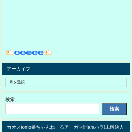
アーカイブ
検索
検索
カオスtomo娘ちゃんねーるアーガマ!Haraハラ!未解決人