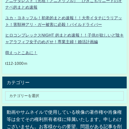
アニゲタレスト（元祖！アニメッフル） ひきこもりニートのオ
ナベ的まとめ速報
ユカ・ヨネッフル！初老的まとめ速報！！大帝イタチにラリアッ
ト！害獣神アリ・ガー被害に必殺！パイルドライバー
ヒロコンプレックスNIGHT 的まとめ速報！！子供が欲しいど陰キ
ャアラフィフ女子のめざせ！専業主婦！婚活計画編
萌えっとこあに！
t112-1000ｍ
カテゴリー
動画やサムネイルで使用している映像の著作権や肖像権
等は全てその権利所有者様に帰属いたします。申しわけ
ございません。お客様からの要望、問題がある記事を削