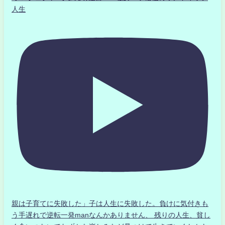
人生
親は子育てに失敗した」子は人生に失敗した。負けに気付きも
う手遅れで逆転一発manなんかありません、 残りの人生、貧し