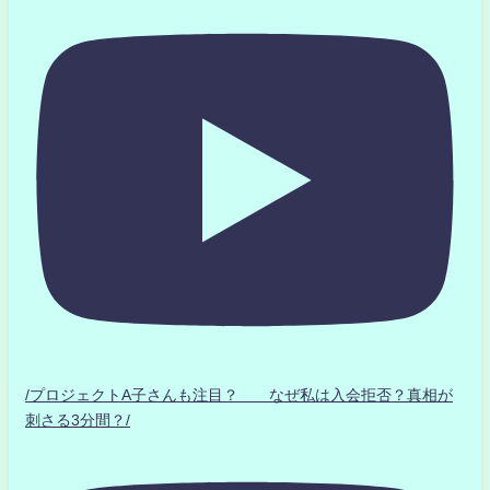
/プロジェクトA子さんも注目？ なぜ私は入会拒否？真相が
刺さる3分間？/