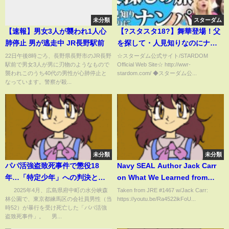
未分類
スターダム
【速報】男女3人が襲われ1人心
【?スタスタ18?】舞華登場！父
肺停止 男が逃走中 JR長野駅前
を探して・人見知りなのにナン
パ【エルフ×STARDOM】
22日午後8時ごろ、長野県長野市のJR長野
☆スターダム公式サイト/STARDOM
駅前で男女3人が男に刃物のようなもので
Official Web Site☆ http://wwr-
襲われこのうち40代の男性が心肺停止と
stardom.com/ ◆スターダム公...
なっています。警察が殺...
未分類
未分類
パパ活強盗致死事件で懲役18
Navy SEAL Author Jack Carr
年…「特定少年」への判決とし
on What We Learned from
て妥当？ 弁護士が見解(ABEMA
Operation Eagle Claw
2025年4月、広島県府中町の水分峡森
Taken from JRE #1467 w/Jack Carr:
林公園で、東京都練馬区の会社員男性（当
https://youtu.be/Ra4522ikFoU...
TIMES)
時52）が暴行を受け死亡した「パパ活強
盗致死事件」。 男...