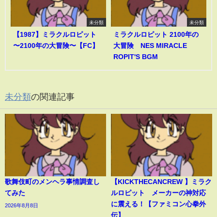
未分類
未分類
【1987】ミラクルロピット
ミラクルロピット 2100年の
〜2100年の大冒険〜【FC】
大冒険 NES MIRACLE
ROPIT'S BGM
未分類
の関連記事
歌舞伎町のメンヘラ事情調査し
【KICKTHECANCREW 】ミラク
てみた
ルロピット メーカーの神対応
に震える！【ファミコン心拳外
2026年8月8日
伝】