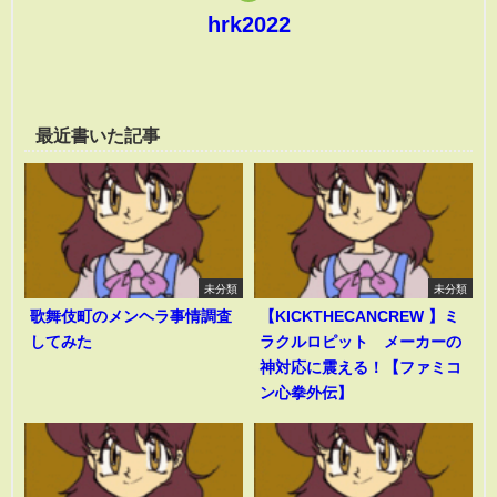
hrk2022
最近書いた記事
未分類
未分類
歌舞伎町のメンヘラ事情調査
【KICKTHECANCREW 】ミ
してみた
ラクルロピット メーカーの
神対応に震える！【ファミコ
ン心拳外伝】