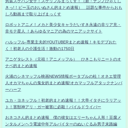
男装スケバン女子！スケッフルまっくす！（新・ナンノひゃくし
きっ!！ビー玉のおいぬさん的まとめ速報） 話題な事件からおも
しろ動画まで取り上げまっくす
ロボットアニメ！メカと美少女キャラだいすき永遠の非リア充・
非モテ星人 ！あらゆるマニアの為のマニアックサイト
ハルッフル-専業主夫的YOUTUBERまとめ速報！キモデブおた
く！初老人の介護生活！激動の1750日
アニゲタレスト（元祖！アニメッフル） ひきこもりニートのオ
ナベ的まとめ速報
火浦のシネマッフル映画NEWS情報ポータブルの杜！オネエ管理
人オカマちゃんの鬼女的まとめ速報!オカマッフルアタックナンバ
ーハーフ
ユカ・ヨネッフル！初老的まとめ速報！！大帝イタチにラリアッ
ト！害獣神アリ・ガー被害に必殺！パイルドライバー
おネコさん的まとめ速報 僕の彼女はエリーちゃん人形！豆腐メ
ンタルメンヘラ電波中年アルバイターのぬいぐるみ男子末路編