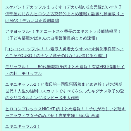
スケバン！デカッフルまっくす（デカい強い2次元嫁だいすき子
供部屋おじさんヒロシ之古惑仔的まとめ速報）話題な動画取り上
げMAX！デカいは正義刑事編
アキヨッフル-！ネオニートスケ番長のエキストラ芸能情報局！
（子ども部屋おばさんの自宅警備員的まとめ速報）
[ヨシヨシロッフル-！！-素浪人勇者カツオンの未解決事件簿へよ
うこそYOUKO！のナンノ洋子のはなしは信じるな編）]
モリッフル！ 50代無職独身的まとめ速報！有益便利情報サイ
トの杜 モリッフル
ユキユキッフル2！ど底辺的一同驚愕騒然まとめ速報！超氷河期
世代！人生の強制ロスカットですべてを失ったキグナス氷子の愛
のクリスタルキングボンビー脱出大作戦
ヒロコンプレックスNIGHT 的まとめ速報！！子供が欲しいど陰キ
ャアラフィフ女子のめざせ！専業主婦！婚活計画編
ユキユキッフル3！