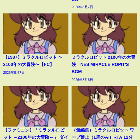
2026年8月7日
【1987】ミラクルロピット 〜
ミラクルロピット 2100年の大冒
2100年の大冒険〜【FC】
険 NES MIRACLE ROPIT'S
BGM
2026年8月7日
2026年8月6日
【ファミコン】「ミラクルロピ
（無編集）ミラクルロピット ワ
ット ～2100年の大冒険～」 ダイ
ープ禁止（1周のみ）RTA 12分