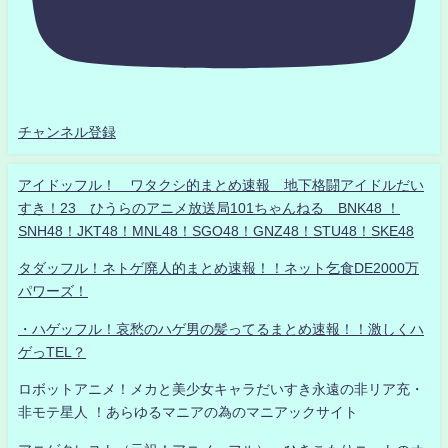
チャンネル登録
アイドッフル！ ワタクシ的まとめ速報 地下格闘アイドルだい
すき！23 ひうらのアニメ放送局101ちゃんねる BNK48 ！
SNH48！JKT48！MNL48！SGO48！GNZ48！STU48！SKE48
タダッフル！ネトゲ廃人的まとめ速報！！ネット乞食DE2000万
パワーズ！
・ハゲッフル！哀愁のハゲ男の髪ってるまとめ速報！！激しくハ
ゲっTEL？
ロボットアニメ！メカと美少女キャラだいすき永遠の非リア充・
非モテ星人 ！あらゆるマニアの為のマニアックサイト