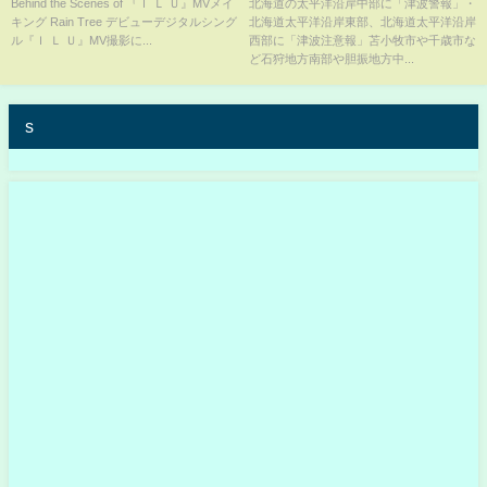
中
Behind the Scenes of 『Ｉ Ｌ Ｕ』MVメイ
北海道の太平洋沿岸中部に「津波警報」・
キング Rain Tree デビューデジタルシング
北海道太平洋沿岸東部、北海道太平洋沿岸
ル『Ｉ Ｌ Ｕ』MV撮影に...
西部に「津波注意報」苫小牧市や千歳市な
ど石狩地方南部や胆振地方中...
s