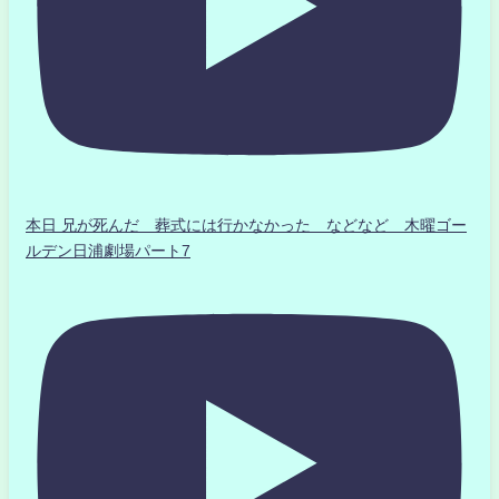
本日 兄が死んだ 葬式には行かなかった などなど 木曜ゴー
ルデン日浦劇場パート7