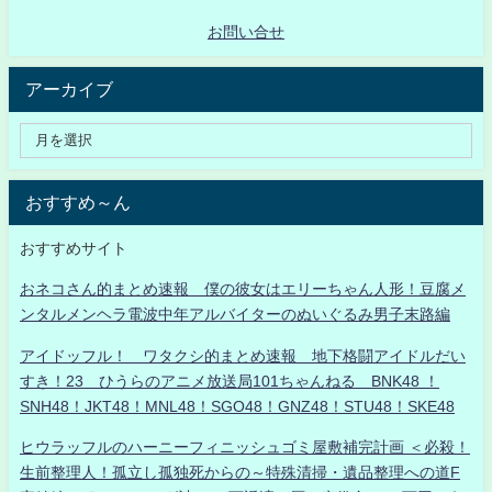
お問い合せ
アーカイブ
おすすめ～ん
おすすめサイト
おネコさん的まとめ速報 僕の彼女はエリーちゃん人形！豆腐メ
ンタルメンヘラ電波中年アルバイターのぬいぐるみ男子末路編
アイドッフル！ ワタクシ的まとめ速報 地下格闘アイドルだい
すき！23 ひうらのアニメ放送局101ちゃんねる BNK48 ！
SNH48！JKT48！MNL48！SGO48！GNZ48！STU48！SKE48
ヒウラッフルのハーニーフィニッシュゴミ屋敷補完計画 ＜必殺！
生前整理人！孤立し孤独死からの～特殊清掃・遺品整理への道F