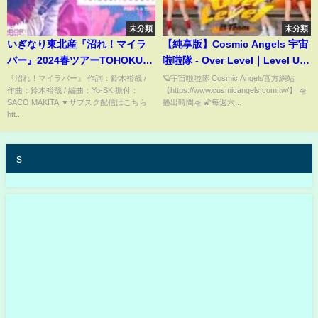
未分類
未分類
いぎなり東北産『沼れ！マイラ
【純享版】Cosmic Angels 宇宙
バー』2024春ツアーTOHOKU-
啦啦隊 - Over Level｜Level Up
SAN EXPO ファイナル 豊洲PIT
B Team
『沼れ！マイラバー』 作詞：鈴木裕哉 /
🪐宇宙啦啦隊 Cosmic Angels官方網站
作曲：鈴木裕哉 / 編曲：Yo-SK 振付：
【https://www.cosmicangels.com.tw/】 🛸
SACO MAKITA ▼サブスク配信はこちら
播出時間🛸 🌠每週六...
htt...
s