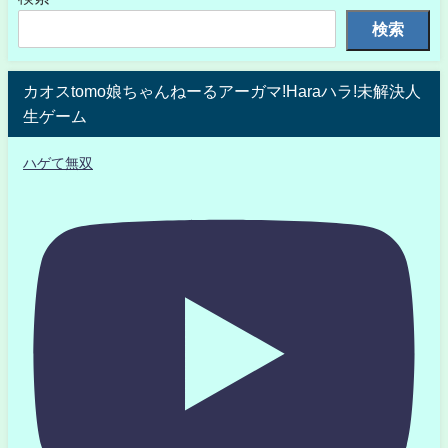
検索
カオスtomo娘ちゃんねーるアーガマ!Haraハラ!未解決人
生ゲーム
ハゲて無双