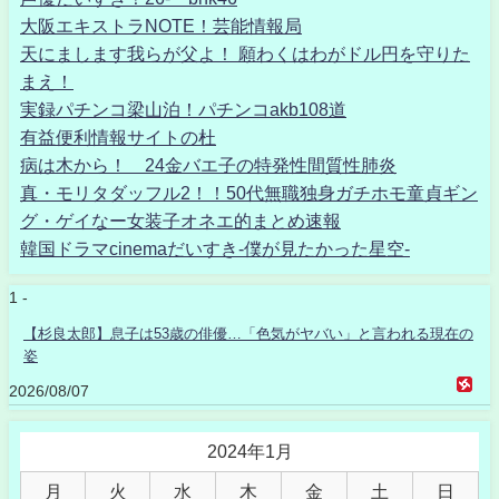
大阪エキストラNOTE！芸能情報局
天にまします我らが父よ！ 願わくはわがドル円を守りた
まえ！
実録パチンコ梁山泊！パチンコakb108道
有益便利情報サイトの杜
病は木から！ 24金バエ子の特発性間質性肺炎
真・モリタダッフル2！！50代無職独身ガチホモ童貞ギン
グ・ゲイなー女装子オネエ的まとめ速報
韓国ドラマcinemaだいすき-僕が見たかった星空-
1 -
【杉良太郎】息子は53歳の俳優…「色気がヤバい」と言われる現在の
姿
2026/08/07
2024年1月
月
火
水
木
金
土
日