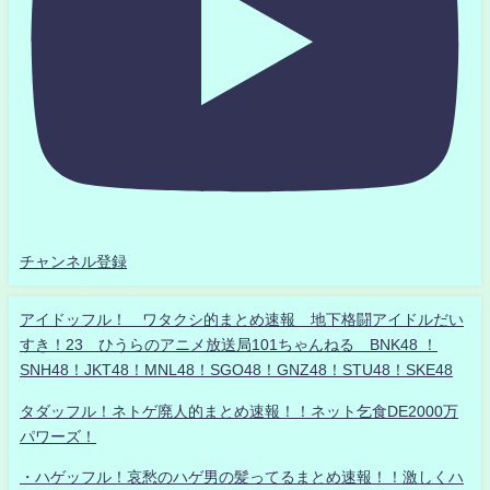
チャンネル登録
アイドッフル！ ワタクシ的まとめ速報 地下格闘アイドルだい
すき！23 ひうらのアニメ放送局101ちゃんねる BNK48 ！
SNH48！JKT48！MNL48！SGO48！GNZ48！STU48！SKE48
タダッフル！ネトゲ廃人的まとめ速報！！ネット乞食DE2000万
パワーズ！
・ハゲッフル！哀愁のハゲ男の髪ってるまとめ速報！！激しくハ