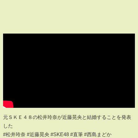
元ＳＫＥ４８の松井玲奈が近藤晃央と結婚することを発表
した
#松井玲奈 #近藤晃央 #SKE48 #直筆 #西島まどか