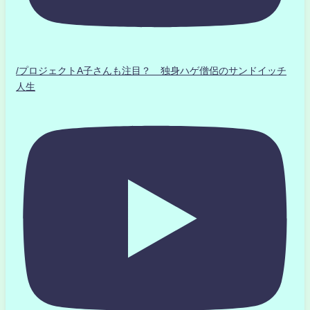
/プロジェクトA子さんも注目？ 独身ハゲ僧侶のサンドイッチ
人生