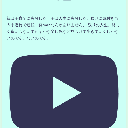
親は子育てに失敗した」子は人生に失敗した。負けに気付きも
う手遅れで逆転一発manなんかありません、 残りの人生、貧し
く食いつないでわずかな楽しみなど見つけて生きていくしかな
いのです。ないのです。