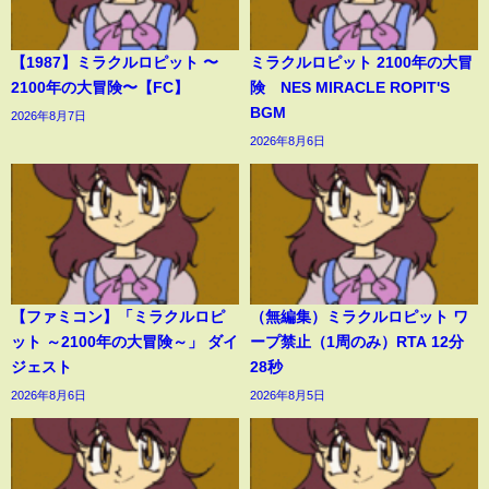
【1987】ミラクルロピット 〜
ミラクルロピット 2100年の大冒
2100年の大冒険〜【FC】
険 NES MIRACLE ROPIT'S
BGM
2026年8月7日
2026年8月6日
【ファミコン】「ミラクルロピ
（無編集）ミラクルロピット ワ
ット ～2100年の大冒険～」 ダイ
ープ禁止（1周のみ）RTA 12分
ジェスト
28秒
2026年8月6日
2026年8月5日