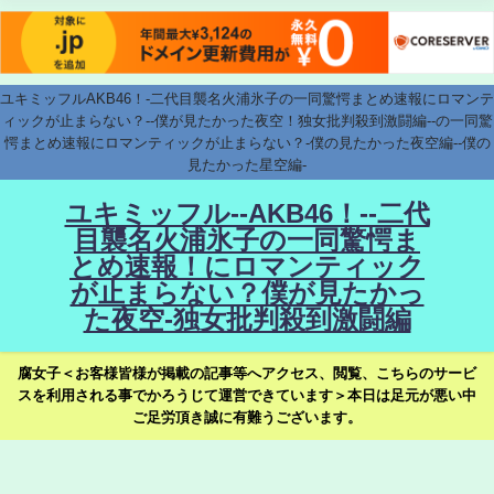
ユキミッフルAKB46！-二代目襲名火浦氷子の一同驚愕まとめ速報にロマンテ
ィックが止まらない？--僕が見たかった夜空！独女批判殺到激闘編--の一同驚
愕まとめ速報にロマンティックが止まらない？-僕の見たかった夜空編--僕の
見たかった星空編-
ユキミッフル--AKB46！--二代
目襲名火浦氷子の一同驚愕ま
とめ速報！にロマンティック
が止まらない？僕が見たかっ
た夜空-独女批判殺到激闘編
腐女子＜お客様皆様が掲載の記事等へアクセス、閲覧、こちらのサービ
スを利用される事でかろうじて運営できています＞本日は足元が悪い中
ご足労頂き誠に有難うございます。