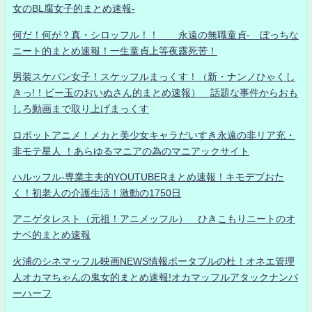
女のBL腐女子的まとめ速報-
何だ！何が？真・シロッフル！！ 永遠の無職童貞- ぼっちな
ニート的まとめ速報！一生童貞上等夜露死苦！
男装スケバン女子！スケッフルまっくす！（新・ナンノひゃくし
きっ!！ビー玉のおいぬさん的まとめ速報） 話題な事件からおも
しろ動画まで取り上げまっくす
ロボットアニメ！メカと美少女キャラだいすき永遠の非リア充・
非モテ星人 ！あらゆるマニアの為のマニアックサイト
ハルッフル-専業主夫的YOUTUBERまとめ速報！キモデブおた
く！初老人の介護生活！激動の1750日
アニゲタレスト（元祖！アニメッフル） ひきこもりニートのオ
ナベ的まとめ速報
火浦のシネマッフル映画NEWS情報ポータブルの杜！オネエ管理
人オカマちゃんの鬼女的まとめ速報!オカマッフルアタックナンバ
ーハーフ