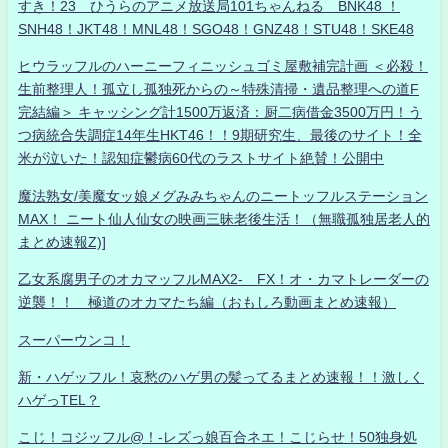
すき！23 ひうらのアニメ放送局101ちゃんねる BNK48 ！
SNH48！JKT48！MNL48！SGO48！GNZ48！STU48！SKE48
ヒウラッフルのハーニーフィニッシュゴミ屋敷補完計画 ＜必殺！
生前整理人！孤立し孤独死からの～特殊清掃・遺品整理への道F
完結編＞ キャッシング計1500万返済：厨二病借金3500万円！う
つ病統合失調症14年生HKT46！！9期研究生、最後のサイト！全
米が泣いた！認知症鬱病60代のラストサイト絶賛！公開中
魔法熟女/美魔女ッ娘メグみみちゃんのニートッフルステーション
MAX！ ニート仙人仙女の映画三昧老後生活！（無職孤独居老人的
まとめ速報Z)]
乙女系腐男子のオカマッフルMAX2- FX！オ・カマトレーダーの
逆襲！！ 極道のオカマたち編（おもしろ動画まとめ速報）
スーパーウンコ！
新・ハゲッフル！哀愁のハゲ男の髪ってるまとめ速報！！激しく
ハゲっTEL？
こじ！コジッフル@！-レズっ娘百合ネエ！こじらせ！50独身処