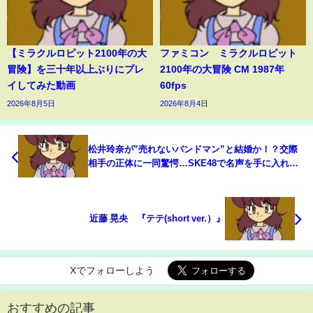
【ミラクルロピット2100年の大
ファミコン ミラクルロピット
冒険】を三十年以上ぶりにプレ
2100年の大冒険 CM 1987年
イしてみた動画
60fps
2026年8月5日
2026年8月4日
松井玲奈が”売れないバンドマン”と結婚か！？交際
相手の正体に一同驚愕…SKE48で名声を手に入れた
人気アイドルの現在に心配の声殺到でヤバい！
近藤 晃央 『テテ(short ver.）』
Xでフォローしよう
おすすめの記事