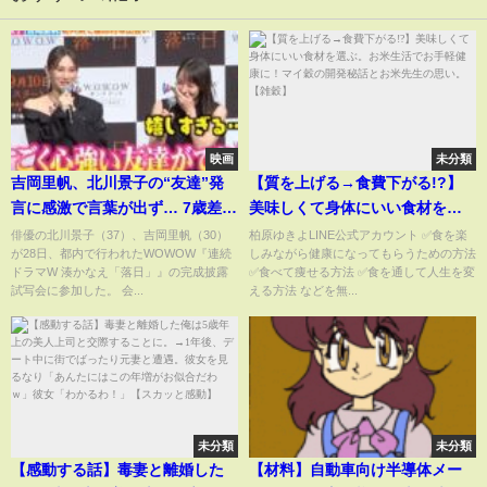
映画
未分類
吉岡里帆、北川景子の“友達”発
【質を上げる→食費下がる!?】
言に感激で言葉が出ず… 7歳差も
美味しくて身体にいい食材を選
初共演で意気投合「運命的な出
ぶ。お米生活でお手軽健康に！
俳優の北川景子（37）、吉岡里帆（30）
柏原ゆきよLINE公式アカウント ✅食を楽
が28日、都内で行われたWOWOW『連続
しみながら健康になってもらうための方法
会いをした」 連続ドラマW 湊
マイ穀の開発秘話とお米先生の
ドラマW 湊かなえ「落日」』の完成披露
✅食べて痩せる方法 ✅食を通して人生を変
かなえ『落日』完成披露試写会
思い。【雑穀】
試写会に参加した。 会...
える方法 などを無...
未分類
未分類
【感動する話】毒妻と離婚した
【材料】自動車向け半導体メー