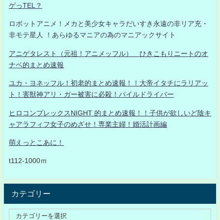
ゲっTEL？
ロボットアニメ！メカと美少女キャラだいすき永遠の非リア充・
非モテ星人 ！あらゆるマニアの為のマニアックサイト
アニゲタレスト（元祖！アニメッフル） ひきこもりニートのオ
ナベ的まとめ速報
ユカ・ヨネッフル！初老的まとめ速報！！大帝イタチにラリアッ
ト！害獣神アリ・ガー被害に必殺！パイルドライバー
ヒロコンプレックスNIGHT 的まとめ速報！！子供が欲しいど陰キ
ャアラフィフ女子のめざせ！専業主婦！婚活計画編
萌えっとこあに！
t112-1000ｍ
カテゴリー