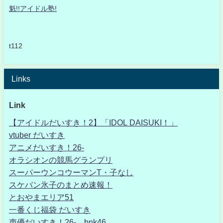
魁!!アイドル塾!
t112
Links
Link
【アイドルだいすき！2】「IDOL DAISUKI！」
vtuber だいすき
アニメだいすき！26-
オラシオンの競馬グランプリ
スーパーウンコウーマンT・子なし
スケバン氷子のまとめ速報！
とおやまエリア51
一番くじ福袋 だいすき
声優だいすき！26- bnk46