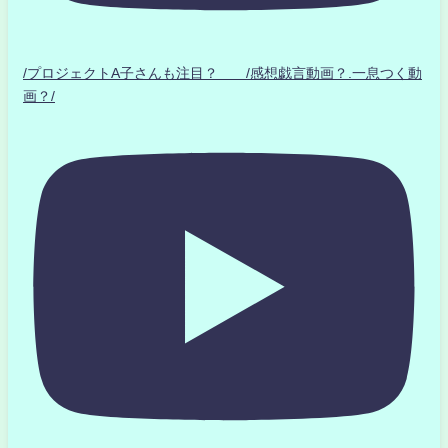
/プロジェクトA子さんも注目？ /感想戯言動画？.一息つく動
画？/