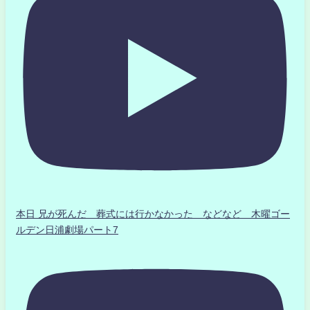
本日 兄が死んだ 葬式には行かなかった などなど 木曜ゴー
ルデン日浦劇場パート7