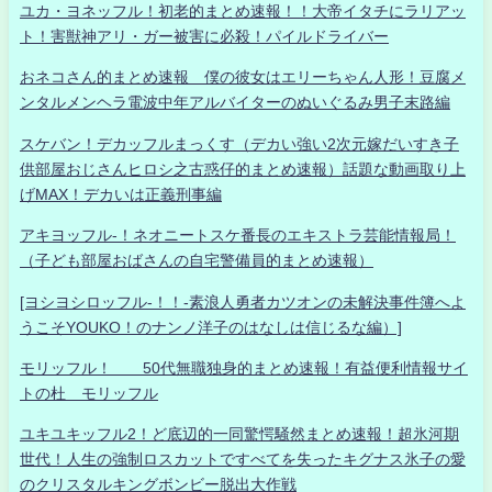
ユカ・ヨネッフル！初老的まとめ速報！！大帝イタチにラリアッ
ト！害獣神アリ・ガー被害に必殺！パイルドライバー
おネコさん的まとめ速報 僕の彼女はエリーちゃん人形！豆腐メ
ンタルメンヘラ電波中年アルバイターのぬいぐるみ男子末路編
スケバン！デカッフルまっくす（デカい強い2次元嫁だいすき子
供部屋おじさんヒロシ之古惑仔的まとめ速報）話題な動画取り上
げMAX！デカいは正義刑事編
アキヨッフル-！ネオニートスケ番長のエキストラ芸能情報局！
（子ども部屋おばさんの自宅警備員的まとめ速報）
[ヨシヨシロッフル-！！-素浪人勇者カツオンの未解決事件簿へよ
うこそYOUKO！のナンノ洋子のはなしは信じるな編）]
モリッフル！ 50代無職独身的まとめ速報！有益便利情報サイ
トの杜 モリッフル
ユキユキッフル2！ど底辺的一同驚愕騒然まとめ速報！超氷河期
世代！人生の強制ロスカットですべてを失ったキグナス氷子の愛
のクリスタルキングボンビー脱出大作戦