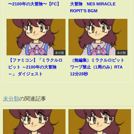
〜2100年の大冒険〜【FC】
大冒険 NES MIRACLE
ROPIT'S BGM
未分類
未分類
【ファミコン】「ミラクルロ
（無編集）ミラクルロピット
ピット ～2100年の大冒険
ワープ禁止（1周のみ）RTA
～」 ダイジェスト
12分28秒
未分類
の関連記事