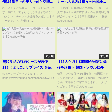
俺は5歳年上の美人上司と交際す
カーへの見方は様々＝米国株個
ることに。→1年後、デート中に
別
私、よしえが感動ストーリーをお届けしま
「【材料】自動車向け半導体メーカーへの
す♪ 気に入ってもらえたら高評価や温かい
見方は様々＝米国株個別」の記事内容は株
街でばったり元妻と遭遇。彼女
コメント、チャンネル登録をお願いします
探公式サイトで見る事が出来ます。 株探
を見るなり「あんたにはこの年
♪ ▼チャンネル登録はこ...
Source: http...
増がお似合だわｗ」彼女「わか
るわ！」【スカッと感動】
未分類
未分類
無印良品の収納ケースが超便
【15人ケガ】戦闘機が民家に爆
利！！全 LOL サプライズ を紹介
弾を誤投下 韓国・ソウル郊外
しながらお片づけしていくよ
ゆるーいサブチャンネルはこちら
韓国・ソウル郊外で6日午前、韓国軍とア
https://www.youtube.com/channel/UC7RlRR_QwHr7jhataayMO...
メリカ軍による合同の演習の際、戦闘機か
【引っ越しの準備!!】
ら誤って爆弾が民家に落とされ、15人が
ケガをする事故がありました...