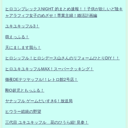
ヒロコンプレックスNIGHT 的まとめ速報！！子供が欲しいど陰キ
ャアラフィフ女子のめざせ！専業主婦！婚活計画編
ユキユキッフル3！
萌えっふる！
天にまします我ら！
ヒロシッフル！ヒロシデース山さんのリフォームひとりDIY！！
ヒロユキユキッフルMAX！スーパークッキング！
徹夜DEテツヤッフル!！レトロ館2号店！
剛Q超児ともっふる！
ヤナッフル ゲームだいすき6！放送局
ヒウラー総統の野望
三代目 ユキユキッフル 花のひうら組! 見参！