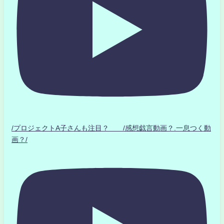
/プロジェクトA子さんも注目？ /感想戯言動画？.一息つく動
画？/