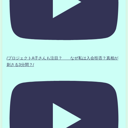
/プロジェクトA子さんも注目？ なぜ私は入会拒否？真相が
刺さる3分間？/