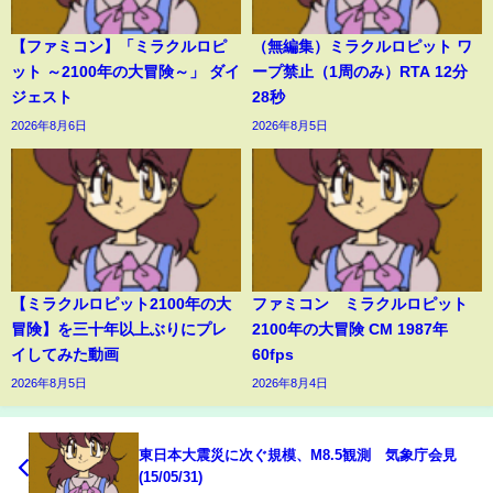
【ファミコン】「ミラクルロピ
（無編集）ミラクルロピット ワ
ット ～2100年の大冒険～」 ダイ
ープ禁止（1周のみ）RTA 12分
ジェスト
28秒
2026年8月6日
2026年8月5日
【ミラクルロピット2100年の大
ファミコン ミラクルロピット
冒険】を三十年以上ぶりにプレ
2100年の大冒険 CM 1987年
イしてみた動画
60fps
2026年8月5日
2026年8月4日
東日本大震災に次ぐ規模、M8.5観測 気象庁会見
(15/05/31)