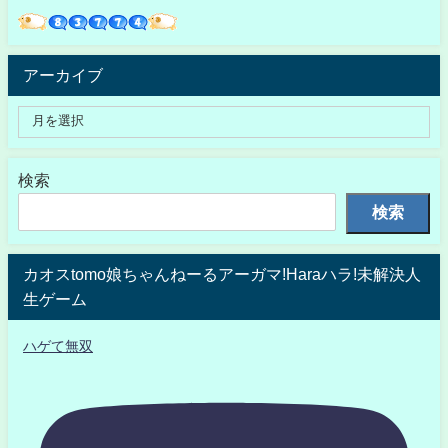
アーカイブ
検索
検索
カオスtomo娘ちゃんねーるアーガマ!Haraハラ!未解決人
生ゲーム
ハゲて無双