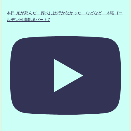
本日 兄が死んだ 葬式には行かなかった などなど 木曜ゴー
ルデン日浦劇場パート7