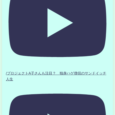
/プロジェクトA子さんも注目？ 独身ハゲ僧侶のサンドイッチ
人生