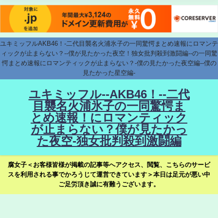
ユキミッフルAKB46！-二代目襲名火浦氷子の一同驚愕まとめ速報にロマンテ
ィックが止まらない？--僕が見たかった夜空！独女批判殺到激闘編--の一同驚
愕まとめ速報にロマンティックが止まらない？-僕の見たかった夜空編--僕の
見たかった星空編-
ユキミッフル--AKB46！--二代
目襲名火浦氷子の一同驚愕ま
とめ速報！にロマンティック
が止まらない？僕が見たかっ
た夜空-独女批判殺到激闘編
腐女子＜お客様皆様が掲載の記事等へアクセス、閲覧、こちらのサービ
スを利用される事でかろうじて運営できています＞本日は足元が悪い中
ご足労頂き誠に有難うございます。