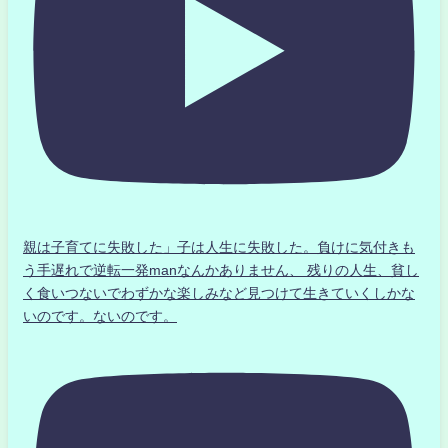
親は子育てに失敗した」子は人生に失敗した。負けに気付きも
う手遅れで逆転一発manなんかありません、 残りの人生、貧し
く食いつないでわずかな楽しみなど見つけて生きていくしかな
いのです。ないのです。