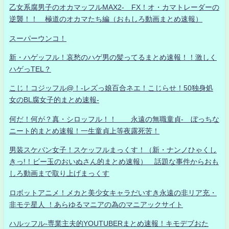
乙女系腐男子のオカマッフルMAX2- FX！オ・カマトレーダーの
逆襲！！ 極道のオカマたち編（おもしろ動画まとめ速報）
スーパーウンコ！
新・ハゲッフル！哀愁のハゲ男の髪ってるまとめ速報！！激しく
ハゲっTEL？
こじ！コジッフル@！-レズっ娘百合ネエ！こじらせ！50独身処
女のBL腐女子的まとめ速報-
何だ！何が？真・シロッフル！！ 永遠の無職童貞- ぼっちな
ニート的まとめ速報！一生童貞上等夜露死苦！
男装スケバン女子！スケッフルまっくす！（新・ナンノひゃくし
きっ!！ビー玉のおいぬさん的まとめ速報） 話題な事件からおも
しろ動画まで取り上げまっくす
ロボットアニメ！メカと美少女キャラだいすき永遠の非リア充・
非モテ星人 ！あらゆるマニアの為のマニアックサイト
ハルッフル-専業主夫的YOUTUBERまとめ速報！キモデブおた