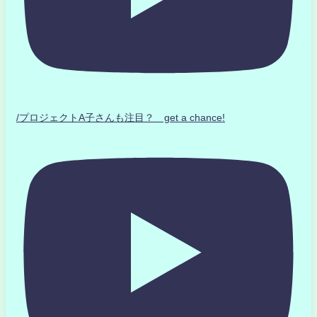
/プロジェクトA子さんも注目？ get a chance!