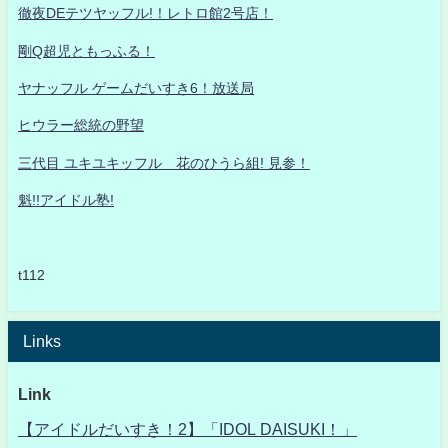
徹夜DEテツヤッフル!！レトロ館2号店！
剛Q超児ともっふる！
ヤナッフル ゲームだいすき6！放送局
ヒウラー総統の野望
三代目 ユキユキッフル 花のひうら組! 見参！
魁!!アイドル塾!
t112
Links
Link
【アイドルだいすき！2】「IDOL DAISUKI！」