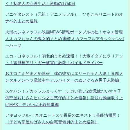
く！初老人の介護生活！激動の1750日
アニゲタレスト（元祖！アニメッフル） ひきこもりニートのオ
ナベ的まとめ速報
火浦のシネマッフル映画NEWS情報ポータブルの杜！オネエ管理
人オカマちゃんの鬼女的まとめ速報!オカマッフルアタックナンバ
ーハーフ
ユカ・ヨネッフル！初老的まとめ速報！！大帝イタチにラリアッ
ト！害獣神アリ・ガー被害に必殺！パイルドライバー
おネコさん的まとめ速報 僕の彼女はエリーちゃん人形！豆腐メ
ンタルメンヘラ電波中年アルバイターのぬいぐるみ男子末路編
スケバン！デカッフルまっくす（デカい強い2次元嫁だいすき子
供部屋おじさんヒロシ之古惑仔的まとめ速報）話題な動画取り上
げMAX！デカいは正義刑事編
アキヨッフル-！ネオニートスケ番長のエキストラ芸能情報局！
（子ども部屋おばさんの自宅警備員的まとめ速報）