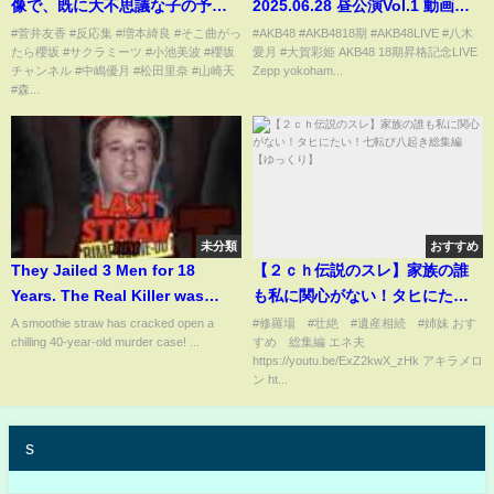
像で、既に大不思議な子の予感
2025.06.28 昼公演Vol.1 動画風
がwww
スライドショー
#菅井友香 #反応集 #増本綺良 #そこ曲がっ
#AKB48 #AKB4818期 #AKB48LIVE #八木
たら櫻坂 #サクラミーツ #小池美波 #櫻坂
愛月 #大賀彩姫 AKB48 18期昇格記念LIVE
チャンネル #中嶋優月 #松田里奈 #山崎天
Zepp yokoham...
#森...
未分類
おすすめ
They Jailed 3 Men for 18
【２ｃｈ伝説のスレ】家族の誰
Years. The Real Killer was
も私に関心がない！タヒにた
Caught by his Trash
い！七転び八起き総集編【ゆっ
A smoothie straw has cracked open a
#修羅場 #壮絶 #遺産相続 #姉妹 おす
chilling 40-year-old murder case! ...
すめ 総集編 エネ夫
くり】
https://youtu.be/ExZ2kwX_zHk アキラメロ
ン ht...
s