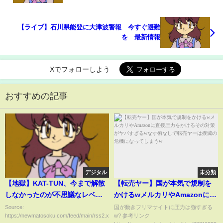
【ライブ】石川県能登に大津波警報 今すぐ避難
を 最新情報
Xでフォローしよう
おすすめの記事
デジタル
未分類
【地獄】KAT-TUN、今まで解散
【転売ヤー】国が本気で規制を
しなかったのが不思議なレベル
かけるwメルカリやAmazonに直
でヤバかった
接圧力をかけるその対策がヤバ
Source:
国が動きフリマサイトに圧力は強すぎる
https://newmatosoku.com/feed/main/rss2.xml...
w? 参考リンク
すぎるwなす術なしで転売ヤーは