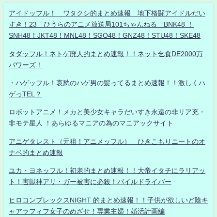
アイドッフル！ ワタクシ的まとめ速報 地下格闘アイドルだい
すき！23 ひうらのアニメ放送局101ちゃんねる BNK48 ！
SNH48！JKT48！MNL48！SGO48！GNZ48！STU48！SKE48
タダッフル！ネトゲ廃人的まとめ速報！！ネット乞食DE2000万
パワーズ！
・ハゲッフル！哀愁のハゲ男の髪ってるまとめ速報！！激しくハ
ゲっTEL？
ロボットアニメ！メカと美少女キャラだいすき永遠の非リア充・
非モテ星人 ！あらゆるマニアの為のマニアックサイト
アニゲタレスト（元祖！アニメッフル） ひきこもりニートのオ
ナベ的まとめ速報
ユカ・ヨネッフル！初老的まとめ速報！！大帝イタチにラリアッ
ト！害獣神アリ・ガー被害に必殺！パイルドライバー
ヒロコンプレックスNIGHT 的まとめ速報！！子供が欲しいど陰キ
ャアラフィフ女子のめざせ！専業主婦！婚活計画編