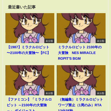
最近書いた記事
未分類
未分類
【1987】ミラクルロピット
ミラクルロピット 2100年の
〜2100年の大冒険〜【FC】
大冒険 NES MIRACLE
ROPIT'S BGM
未分類
未分類
【ファミコン】「ミラクルロ
（無編集）ミラクルロピット
ピット ～2100年の大冒険
ワープ禁止（1周のみ）RTA
～」 ダイジェスト
12分28秒