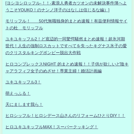
[ヨシヨシロッフル-！！-素浪人勇者カツオンの未解決事件簿へよ
うこそYOUKO！のナンノ洋子のはなしは信じるな編）]
モリッフル！ 50代無職独身的まとめ速報！有益便利情報サイ
トの杜 モリッフル
ユキユキッフル2！ど底辺的一同驚愕騒然まとめ速報！超氷河期
世代！人生の強制ロスカットですべてを失ったキグナス氷子の愛
のクリスタルキングボンビー脱出大作戦
ヒロコンプレックスNIGHT 的まとめ速報！！子供が欲しいど陰キ
ャアラフィフ女子のめざせ！専業主婦！婚活計画編
ユキユキッフル3！
萌えっふる！
天にまします我ら！
ヒロシッフル！ヒロシデース山さんのリフォームひとりDIY！！
ヒロユキユキッフルMAX！スーパークッキング！