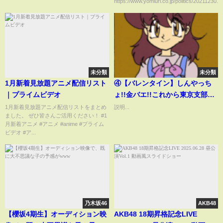
https://www.yomiuri.co.jp/politics/20211230...
撲滅の危機になってしまうw
未分類
未分類
1月新着見放題アニメ配信リスト
④【バレンタイン】しんやっち
｜プライムビデオ
ょ!!金バエ!!これから東京支部へ
向かいます・・・
1月新着見放題アニメ配信リストをまとめ
説明...
ました。 ぜひ皆さんご活用ください！ #1
月新着アニメ #アニメ #anime #プライム
ビデオ #ア...
乃木坂46
AKB48
【櫻坂4期生】オーディション映
AKB48 18期昇格記念LIVE