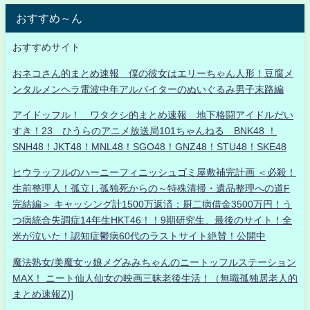
おすすめ～ん
おすすめサイト
おネコさん的まとめ速報 僕の彼女はエリーちゃん人形！豆腐メ
ンタルメンヘラ電波中年アルバイターのぬいぐるみ男子末路編
アイドッフル！ ワタクシ的まとめ速報 地下格闘アイドルだい
すき！23 ひうらのアニメ放送局101ちゃんねる BNK48 ！
SNH48！JKT48！MNL48！SGO48！GNZ48！STU48！SKE48
ヒウラッフルのハーニーフィニッシュゴミ屋敷補完計画 ＜必殺！
生前整理人！孤立し孤独死からの～特殊清掃・遺品整理への道F
完結編＞ キャッシング計1500万返済：厨二病借金3500万円！う
つ病統合失調症14年生HKT46！！9期研究生、最後のサイト！全
米が泣いた！認知症鬱病60代のラストサイト絶賛！公開中
魔法熟女/美魔女ッ娘メグみみちゃんのニートッフルステーション
MAX！ ニート仙人仙女の映画三昧老後生活！（無職孤独居老人的
まとめ速報Z)]