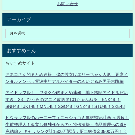
お問い合せ
アーカイブ
おすすめ～ん
おすすめサイト
おネコさん的まとめ速報 僕の彼女はエリーちゃん人形！豆腐メ
ンタルメンヘラ電波中年アルバイターのぬいぐるみ男子末路編
アイドッフル！ ワタクシ的まとめ速報 地下格闘アイドルだい
すき！23 ひうらのアニメ放送局101ちゃんねる BNK48 ！
SNH48！JKT48！MNL48！SGO48！GNZ48！STU48！SKE48
ヒウラッフルのハーニーフィニッシュゴミ屋敷補完計画 ＜必殺！
生前整理人！孤立し孤独死からの～特殊清掃・遺品整理への道F
完結編＞ キャッシング計1500万返済：厨二病借金3500万円！う