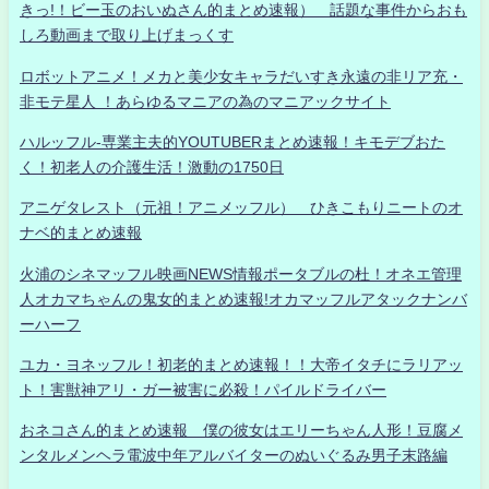
きっ!！ビー玉のおいぬさん的まとめ速報） 話題な事件からおも
しろ動画まで取り上げまっくす
ロボットアニメ！メカと美少女キャラだいすき永遠の非リア充・
非モテ星人 ！あらゆるマニアの為のマニアックサイト
ハルッフル-専業主夫的YOUTUBERまとめ速報！キモデブおた
く！初老人の介護生活！激動の1750日
アニゲタレスト（元祖！アニメッフル） ひきこもりニートのオ
ナベ的まとめ速報
火浦のシネマッフル映画NEWS情報ポータブルの杜！オネエ管理
人オカマちゃんの鬼女的まとめ速報!オカマッフルアタックナンバ
ーハーフ
ユカ・ヨネッフル！初老的まとめ速報！！大帝イタチにラリアッ
ト！害獣神アリ・ガー被害に必殺！パイルドライバー
おネコさん的まとめ速報 僕の彼女はエリーちゃん人形！豆腐メ
ンタルメンヘラ電波中年アルバイターのぬいぐるみ男子末路編