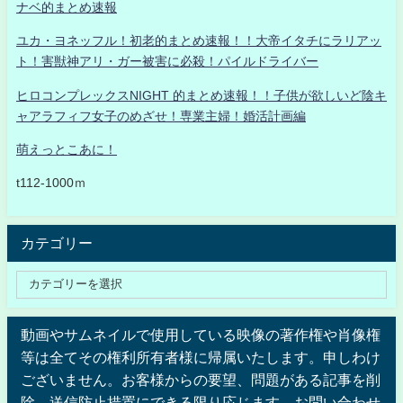
ナベ的まとめ速報
ユカ・ヨネッフル！初老的まとめ速報！！大帝イタチにラリアッ
ト！害獣神アリ・ガー被害に必殺！パイルドライバー
ヒロコンプレックスNIGHT 的まとめ速報！！子供が欲しいど陰キ
ャアラフィフ女子のめざせ！専業主婦！婚活計画編
萌えっとこあに！
t112-1000ｍ
カテゴリー
動画やサムネイルで使用している映像の著作権や肖像権
等は全てその権利所有者様に帰属いたします。申しわけ
ございません。お客様からの要望、問題がある記事を削
除、送信防止措置にできる限り応じます。お問い合わせ