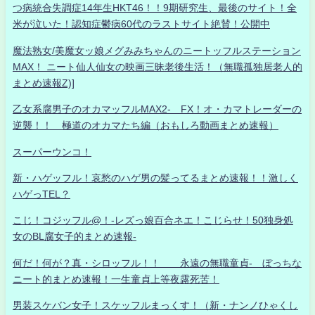
つ病統合失調症14年生HKT46！！9期研究生、最後のサイト！全
米が泣いた！認知症鬱病60代のラストサイト絶賛！公開中
魔法熟女/美魔女ッ娘メグみみちゃんのニートッフルステーション
MAX！ ニート仙人仙女の映画三昧老後生活！（無職孤独居老人的
まとめ速報Z)]
乙女系腐男子のオカマッフルMAX2- FX！オ・カマトレーダーの
逆襲！！ 極道のオカマたち編（おもしろ動画まとめ速報）
スーパーウンコ！
新・ハゲッフル！哀愁のハゲ男の髪ってるまとめ速報！！激しく
ハゲっTEL？
こじ！コジッフル@！-レズっ娘百合ネエ！こじらせ！50独身処
女のBL腐女子的まとめ速報-
何だ！何が？真・シロッフル！！ 永遠の無職童貞- ぼっちな
ニート的まとめ速報！一生童貞上等夜露死苦！
男装スケバン女子！スケッフルまっくす！（新・ナンノひゃくし