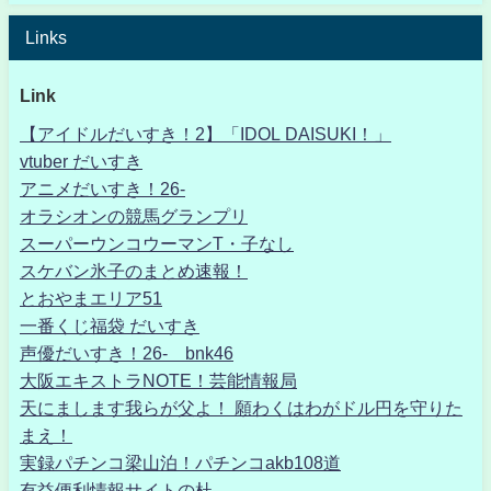
Links
Link
【アイドルだいすき！2】「IDOL DAISUKI！」
vtuber だいすき
アニメだいすき！26-
オラシオンの競馬グランプリ
スーパーウンコウーマンT・子なし
スケバン氷子のまとめ速報！
とおやまエリア51
一番くじ福袋 だいすき
声優だいすき！26- bnk46
大阪エキストラNOTE！芸能情報局
天にまします我らが父よ！ 願わくはわがドル円を守りた
まえ！
実録パチンコ梁山泊！パチンコakb108道
有益便利情報サイトの杜