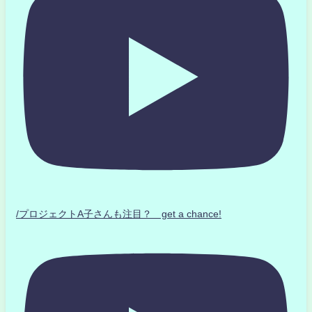
/プロジェクトA子さんも注目？ get a chance!