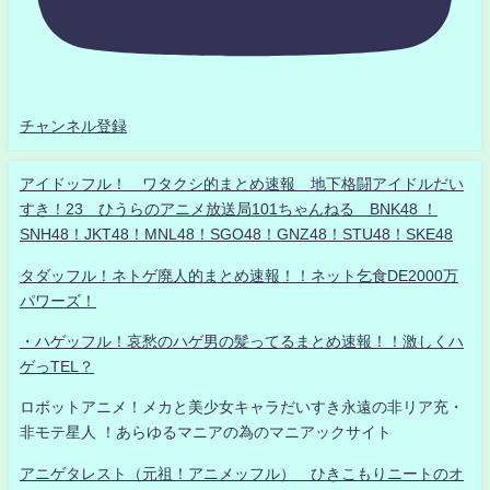
チャンネル登録
アイドッフル！ ワタクシ的まとめ速報 地下格闘アイドルだい
すき！23 ひうらのアニメ放送局101ちゃんねる BNK48 ！
SNH48！JKT48！MNL48！SGO48！GNZ48！STU48！SKE48
タダッフル！ネトゲ廃人的まとめ速報！！ネット乞食DE2000万
パワーズ！
・ハゲッフル！哀愁のハゲ男の髪ってるまとめ速報！！激しくハ
ゲっTEL？
ロボットアニメ！メカと美少女キャラだいすき永遠の非リア充・
非モテ星人 ！あらゆるマニアの為のマニアックサイト
アニゲタレスト（元祖！アニメッフル） ひきこもりニートのオ