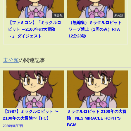
未分類
未分類
【ファミコン】「ミラクルロ
（無編集）ミラクルロピット
ピット ～2100年の大冒険
ワープ禁止（1周のみ）RTA
～」 ダイジェスト
12分28秒
未分類
の関連記事
【1987】ミラクルロピット 〜
ミラクルロピット 2100年の大冒
2100年の大冒険〜【FC】
険 NES MIRACLE ROPIT'S
BGM
2026年8月7日