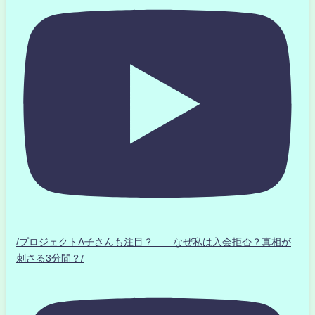
/プロジェクトA子さんも注目？ なぜ私は入会拒否？真相が
刺さる3分間？/