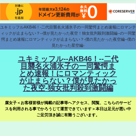
ユキミッフルAKB46！-二代目襲名火浦氷子の一同驚愕まとめ速報にロマンテ
ィックが止まらない？--僕が見たかった夜空！独女批判殺到激闘編--の一同驚
愕まとめ速報にロマンティックが止まらない？-僕の見たかった夜空編--僕の
見たかった星空編-
ユキミッフル--AKB46！--二代
目襲名火浦氷子の一同驚愕ま
とめ速報！にロマンティック
が止まらない？僕が見たかっ
た夜空-独女批判殺到激闘編
腐女子＜お客様皆様が掲載の記事等へアクセス、閲覧、こちらのサービ
スを利用される事でかろうじて運営できています＞本日は足元が悪い中
ご足労頂き誠に有難うございます。