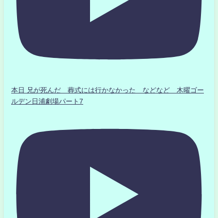
本日 兄が死んだ 葬式には行かなかった などなど 木曜ゴー
ルデン日浦劇場パート7