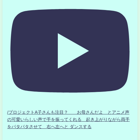
/プロジェクトA子さんも注目？ お母さんだよ とアニメ声
の可愛いらしい声で手を振ってくれる 起き上がりながら両手
をパタパタさせて 右へ左へと ダンスする