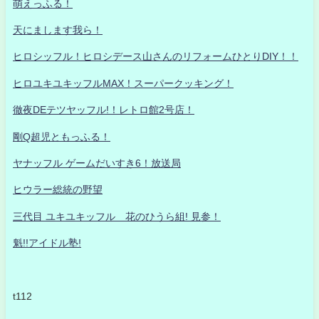
萌えっふる！
天にまします我ら！
ヒロシッフル！ヒロシデース山さんのリフォームひとりDIY！！
ヒロユキユキッフルMAX！スーパークッキング！
徹夜DEテツヤッフル!！レトロ館2号店！
剛Q超児ともっふる！
ヤナッフル ゲームだいすき6！放送局
ヒウラー総統の野望
三代目 ユキユキッフル 花のひうら組! 見参！
魁!!アイドル塾!
t112