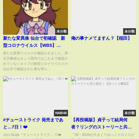
未分類
未分類
新たな変異株 仙台で初確認 新
俺の事ナメてますん？【稲田】
型コロナウイルス【WBS】
...
（2022年4月28日）
新たな変異ウイルスが確認されました。厚
生労働省はきょう国内ではこれまで確認さ
れていないタイプの新型コロナウイルスが
仙台市で確認された事を明ら...
NMB48
未分類
#チューストライク 発売まであ
【再投稿版】貞子って結局何
と…7日！❤️
者？リングのストーリーと共に
紹介！【ゆっくり解説】
31st Single『チューストライク』 ⚾️❤️
「SE・BGMが大きくてゆっくりボイスが