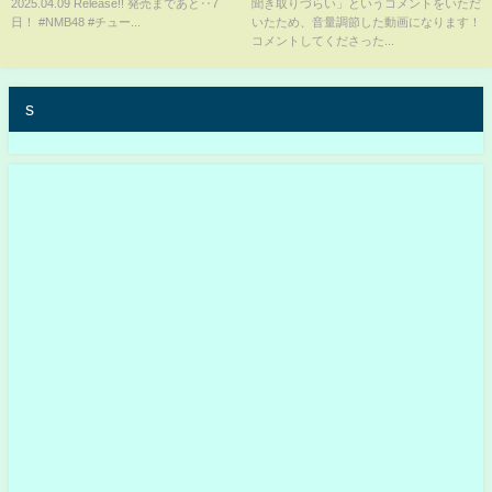
2025.04.09 Release!! 発売まであと‥7
聞き取りづらい」というコメントをいただ
日！ #NMB48 #チュー...
いたため、音量調節した動画になります！
コメントしてくださった...
s