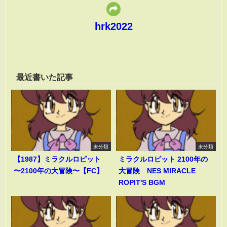
hrk2022
最近書いた記事
未分類
未分類
【1987】ミラクルロピット
ミラクルロピット 2100年の
〜2100年の大冒険〜【FC】
大冒険 NES MIRACLE
ROPIT'S BGM