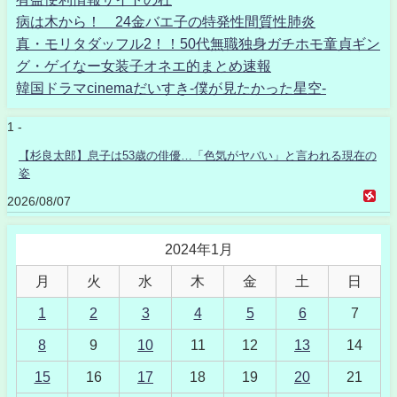
病は木から！ 24金バエ子の特発性間質性肺炎
真・モリタダッフル2！！50代無職独身ガチホモ童貞ギン
グ・ゲイなー女装子オネエ的まとめ速報
韓国ドラマcinemaだいすき-僕が見たかった星空-
1 -
【杉良太郎】息子は53歳の俳優…「色気がヤバい」と言われる現在の
姿
2026/08/07
2024年1月
月
火
水
木
金
土
日
1
2
3
4
5
6
7
8
9
10
11
12
13
14
15
16
17
18
19
20
21