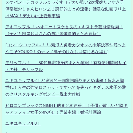
スケバン！デカッフルまっくす（デカい強い2次元嫁だいすき子
供部屋おじさんヒロシ之古惑仔的まとめ速報）話題な動画取り上
げMAX！デカいは正義刑事編
アキヨッフル-！ネオニートスケ番長のエキストラ芸能情報局！
（子ども部屋おばさんの自宅警備員的まとめ速報）
[ヨシヨシロッフル-！！-素浪人勇者カツオンの未解決事件簿へよ
うこそYOUKO！のナンノ洋子のはなしは信じるな編）]
モリッフル！ 50代無職独身的まとめ速報！有益便利情報サイ
トの杜 モリッフル
ユキユキッフル2！ど底辺的一同驚愕騒然まとめ速報！超氷河期
世代！人生の強制ロスカットですべてを失ったキグナス氷子の愛
のクリスタルキングボンビー脱出大作戦
ヒロコンプレックスNIGHT 的まとめ速報！！子供が欲しいど陰キ
ャアラフィフ女子のめざせ！専業主婦！婚活計画編
ユキユキッフル3！