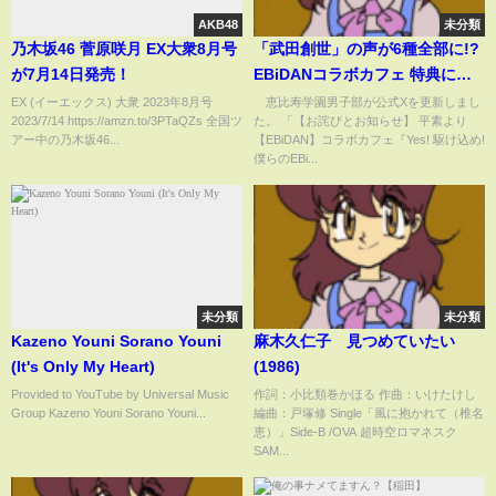
AKB48
未分類
乃木坂46 菅原咲月 EX大衆8月号
「武田創世」の声が6種全部に!?
が7月14日発売！
EBiDANコラボカフェ 特典に不
具合(ABEMA TIMES)
EX (イーエックス) 大衆 2023年8月号
恵比寿学園男子部が公式Xを更新しまし
2023/7/14 https://amzn.to/3PTaQZs 全国ツ
た。 「【お詫びとお知らせ】 平素より
アー中の乃木坂46...
【EBiDAN】コラボカフェ『Yes! 駆け込め!
僕らのEBi...
未分類
未分類
Kazeno Youni Sorano Youni
麻木久仁子 見つめていたい
(It's Only My Heart)
(1986)
Provided to YouTube by Universal Music
作詞：小比類巻かほる 作曲：いけたけし
Group Kazeno Youni Sorano Youni...
編曲：戸塚修 Single「風に抱かれて（椎名
恵）」Side-B /OVA 超時空ロマネスク
SAM...