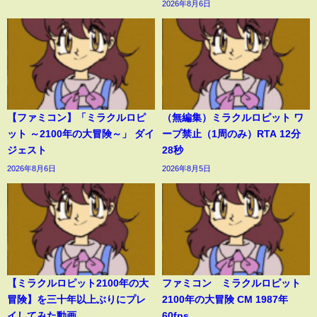
2026年8月6日
【ファミコン】「ミラクルロピ
（無編集）ミラクルロピット ワ
ット ～2100年の大冒険～」 ダイ
ープ禁止（1周のみ）RTA 12分
ジェスト
28秒
2026年8月6日
2026年8月5日
【ミラクルロピット2100年の大
ファミコン ミラクルロピット
冒険】を三十年以上ぶりにプレ
2100年の大冒険 CM 1987年
イしてみた動画
60fps