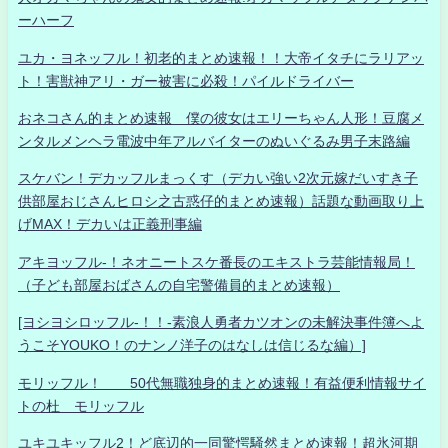
ーハーフ
ユカ・ヨネッフル！初老的まとめ速報！！大帝イタチにラリアッ
ト！害獣神アリ・ガー被害に必殺！パイルドライバー
おネコさん的まとめ速報 僕の彼女はエリーちゃん人形！豆腐メ
ンタルメンヘラ電波中年アルバイターのぬいぐるみ男子末路編
スケバン！デカッフルまっくす（デカい強い2次元嫁だいすき子
供部屋おじさんヒロシ之古惑仔的まとめ速報）話題な動画取り上
げMAX！デカいは正義刑事編
アキヨッフル-！ネオニートスケ番長のエキストラ芸能情報局！
（子ども部屋おばさんの自宅警備員的まとめ速報）
[ヨシヨシロッフル-！！-素浪人勇者カツオンの未解決事件簿へよ
うこそYOUKO！のナンノ洋子のはなしは信じるな編）]
モリッフル！ 50代無職独身的まとめ速報！有益便利情報サイ
トの杜 モリッフル
ユキユキッフル2！ど底辺的一同驚愕騒然まとめ速報！超氷河期