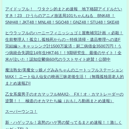
アイドッフル！ ワタクシ的まとめ速報 地下格闘アイドルだい
すき！23 ひうらのアニメ放送局101ちゃんねる BNK48 ！
SNH48！JKT48！MNL48！SGO48！GNZ48！STU48！SKE48
ヒウラッフルのハーニーフィニッシュゴミ屋敷補完計画 ＜必殺！
生前整理人！孤立し孤独死からの～特殊清掃・遺品整理への道F
完結編＞ キャッシング計1500万返済：厨二病借金3500万円！う
つ病統合失調症14年生HKT46！！9期研究生、最後のサイト！全
米が泣いた！認知症鬱病60代のラストサイト絶賛！公開中
魔法熟女/美魔女ッ娘メグみみちゃんのニートッフルステーション
MAX！ ニート仙人仙女の映画三昧老後生活！（無職孤独居老人的
まとめ速報Z)]
乙女系腐男子のオカマッフルMAX2- FX！オ・カマトレーダーの
逆襲！！ 極道のオカマたち編（おもしろ動画まとめ速報）
スーパーウンコ！
新・ハゲッフル！哀愁のハゲ男の髪ってるまとめ速報！！激しく
ハゲっTEL？