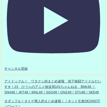
チャンネル登録
アイドッフル！ ワタクシ的まとめ速報 地下格闘アイドルだい
すき！23 ひうらのアニメ放送局101ちゃんねる BNK48 ！
SNH48！JKT48！MNL48！SGO48！GNZ48！STU48！SKE48
タダッフル！ネトゲ廃人的まとめ速報！！ネット乞食DE2000万
パワーズ！