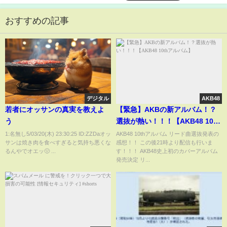
おすすめの記事
デジタル
AKB48
若者にオッサンの真実を教えよ
【緊急】AKBの新アルバム！？
う
選抜が熱い！！！【AKB48 10th
アルバム】
1:名無し5/03/20(木) 23:30:25 ID:ZZDaオッ
AKB48 10thアルバム リード曲選抜発表の
サンは焼き肉を食べすぎると気持ち悪くな
感想！！ この後21時より配信も行いま
るんやでオエッ🤢 ...
す！！！ AKB48史上初のカバーアルバム
発売決定 リ...