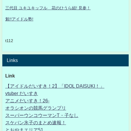
三代目 ユキユキッフル 花のひうら組! 見参！
魁!!アイドル塾!
t112
Links
Link
【アイドルだいすき！2】「IDOL DAISUKI！」
vtuber だいすき
アニメだいすき！26-
オラシオンの競馬グランプリ
スーパーウンコウーマンT・子なし
スケバン氷子のまとめ速報！
とおやまエリア51