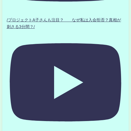
/プロジェクトA子さんも注目？ なぜ私は入会拒否？真相が
刺さる3分間？/