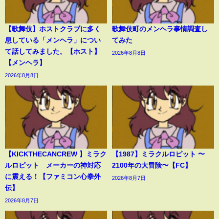
【歌舞伎】ホストクラブに多く
歌舞伎町のメンヘラ事情調査し
息している「メンヘラ」につい
てみた
て話してみました。【ホスト】
2026年8月8日
【メンヘラ】
2026年8月8日
【KICKTHECANCREW 】ミラク
【1987】ミラクルロピット 〜
ルロピット メーカーの神対応
2100年の大冒険〜【FC】
に震える！【ファミコン心拳外
2026年8月7日
伝】
2026年8月7日