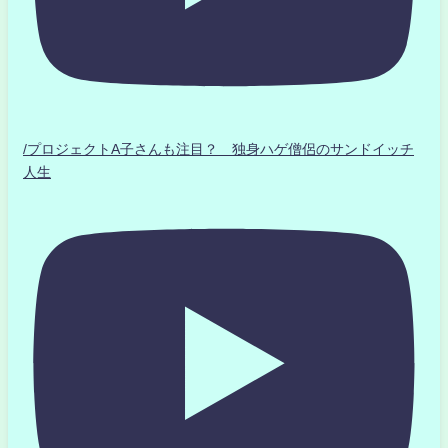
/プロジェクトA子さんも注目？ 独身ハゲ僧侶のサンドイッチ
人生