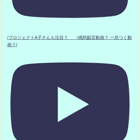
/プロジェクトA子さんも注目？ /感想戯言動画？.一息つく動
画？/