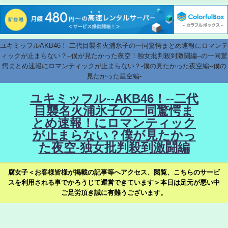
ユキミッフルAKB46！-二代目襲名火浦氷子の一同驚愕まとめ速報にロマンテ
ィックが止まらない？--僕が見たかった夜空！独女批判殺到激闘編--の一同驚
愕まとめ速報にロマンティックが止まらない？-僕の見たかった夜空編--僕の
見たかった星空編-
ユキミッフル--AKB46！--二代
目襲名火浦氷子の一同驚愕ま
とめ速報！にロマンティック
が止まらない？僕が見たかっ
た夜空-独女批判殺到激闘編
腐女子＜お客様皆様が掲載の記事等へアクセス、閲覧、こちらのサービ
スを利用される事でかろうじて運営できています＞本日は足元が悪い中
ご足労頂き誠に有難うございます。