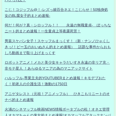
こじ！コジッフル@！-レズっ娘百合ネエ！こじらせ！50独身処
女のBL腐女子的まとめ速報-
何だ！何が？真・シロッフル！！ 永遠の無職童貞- ぼっちな
ニート的まとめ速報！一生童貞上等夜露死苦！
男装スケバン女子！スケッフルまっくす！（新・ナンノひゃくし
きっ!！ビー玉のおいぬさん的まとめ速報） 話題な事件からおも
しろ動画まで取り上げまっくす
ロボットアニメ！メカと美少女キャラだいすき永遠の非リア充・
非モテ星人 ！あらゆるマニアの為のマニアックサイト
ハルッフル-専業主夫的YOUTUBERまとめ速報！キモデブおた
く！初老人の介護生活！激動の1750日
アニゲタレスト（元祖！アニメッフル） ひきこもりニートのオ
ナベ的まとめ速報
火浦のシネマッフル映画NEWS情報ポータブルの杜！オネエ管理
人オカマちゃんの鬼女的まとめ速報!オカマッフルアタックナンバ