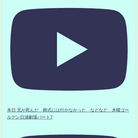
本日 兄が死んだ 葬式には行かなかった などなど 木曜ゴー
ルデン日浦劇場パート7