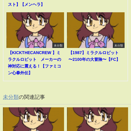
スト】【メンヘラ】
未分類
未分類
【KICKTHECANCREW 】ミ
【1987】ミラクルロピット
ラクルロピット メーカーの
〜2100年の大冒険〜【FC】
神対応に震える！【ファミコ
ン心拳外伝】
未分類
の関連記事