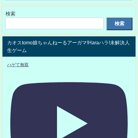
検索
検索
カオスtomo娘ちゃんねーるアーガマ!Haraハラ!未解決人
生ゲーム
ハゲて無双