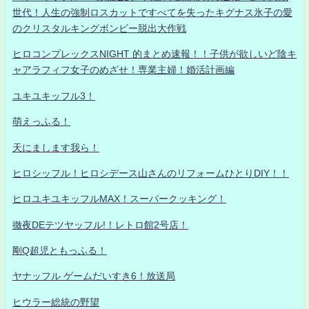
世代！人生の強制ロスカットですべてを失ったキグナス氷子の愛
のクリスタルキングボンビー脱出大作戦
ヒロコンプレックスNIGHT 的まとめ速報！！子供が欲しいど陰キ
ャアラフィフ女子のめざせ！専業主婦！婚活計画編
ユキユキッフル3！
萌えっふる！
天にまします我ら！
ヒロシッフル！ヒロシデース山さんのリフォームひとりDIY！！
ヒロユキユキッフルMAX！スーパークッキング！
徹夜DEテツヤッフル!！レトロ館2号店！
剛Q超児ともっふる！
ヤナッフル ゲームだいすき6！放送局
ヒウラー総統の野望