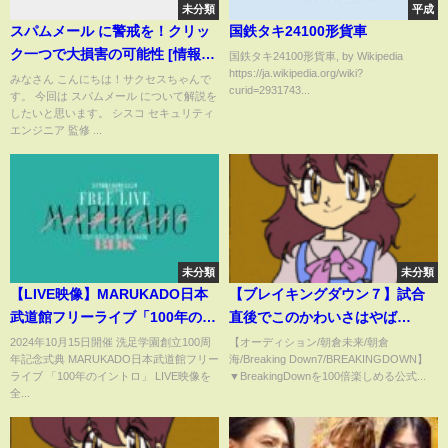
未分類
平成
スパムメール に警戒を！クリッ
国鉄タキ24100形貨車
ク一つで大損害の可能性 [情報セ
国鉄タキ24100形貨車, by Wikipedia
https://ja.wikipedia.org/wiki?
キュリティ] #shorts
みなさん こんにちは！サクセスちゃんで
curid=2931743...
す。 今回は スパムメール について解説を
したいと思います。 シスコ セキュリティ
エンジニア 監修 ...
未分類
未分類
【LIVE映像】MARUKADO日本
【ブレイキングダウン７】試合
武道館フリーライブ「100年のイ
直後でこのかわいさはやば
ントロ」FULL
い...#shorts
2024年10月15日開催 洗足学園創立100周
【オーディション/朝倉未来/朝倉
年記念式典 MARUKADO日本武道館フリー
海/Breaking Down7/BREAKINGDOWN】
ライブ 「100年のイントロ」 LIVE映像を
▼BreakingDownを100倍楽しめる公式...
全...