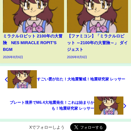
ミラクルロピット 2100年の大冒
【ファミコン】「ミラクルロピ
険 NES MIRACLE ROPIT'S
ット ～2100年の大冒険～」 ダイ
BGM
ジェスト
2026年8月6日
2026年8月6日
すごい雲が出た！大地震警戒！地震研究家 レッサー
プレート境界でM6.4大地震発生！これは始まりか
も！地震研究家 レッサー
Xでフォローしよう