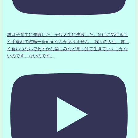
親は子育てに失敗した」子は人生に失敗した。負けに気付きも
う手遅れで逆転一発manなんかありません、 残りの人生、貧し
く食いつないでわずかな楽しみなど見つけて生きていくしかな
いのです。ないのです。