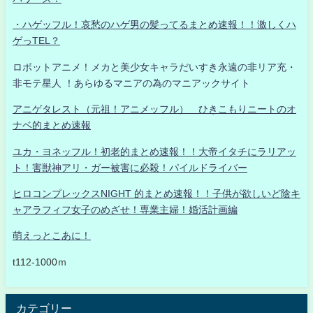
・ハゲッフル！哀愁のハゲ男の髪ってるまとめ速報！！激しくハ
ゲっTEL？
ロボットアニメ！メカと美少女キャラだいすき永遠の非リア充・
非モテ星人 ！あらゆるマニアの為のマニアックサイト
アニゲタレスト（元祖！アニメッフル） ひきこもりニートのオ
ナベ的まとめ速報
ユカ・ヨネッフル！初老的まとめ速報！！大帝イタチにラリアッ
ト！害獣神アリ・ガー被害に必殺！パイルドライバー
ヒロコンプレックスNIGHT 的まとめ速報！！子供が欲しいど陰キ
ャアラフィフ女子のめざせ！専業主婦！婚活計画編
萌えっとこあに！
t112-1000ｍ
カテゴリー