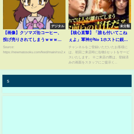
デジタル
未分類
【画像】クソマズ缶コーヒー、
【核心直撃】「誰も付いてこね
投げ売りされてしまうｗｗｗｗ
ぇよ」軍神がNo 1ホストに鋭く
ｗｗｗｗｗｗｗ
切り込む
Source:
チャンネルをご登録いただいたお客様に
https://newmatosoku.com/feed/main/rss2.xml...
は、初回ご来店時に缶物1セットをサービ
スいたします。 ※ご来店の際は、登録済
みの画面をスタッフにご提示く...
s