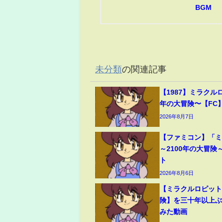
BGM
未分類
の関連記事
【1987】ミラクルロ
年の大冒険〜【FC
2026年8月7日
【ファミコン】「
～2100年の大冒険
ト
2026年8月6日
【ミラクルロピット
険】を三十年以上
みた動画