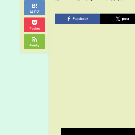
はてブ
Facebook
post
Pocket
Feedly