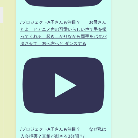
/プロジェクトA子さんも注目？ お母さん
だよ とアニメ声の可愛いらしい声で手を振
ってくれる 起き上がりながら両手をパタパ
タさせて 右へ左へと ダンスする
/プロジェクトA子さんも注目？ なぜ私は
入会拒否？真相が刺さる3分間？/