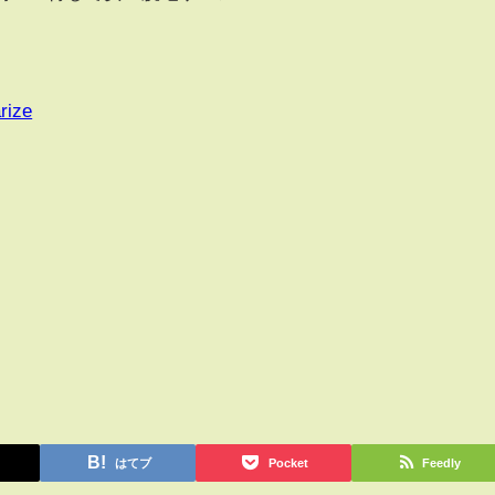
rize
はてブ
Pocket
Feedly