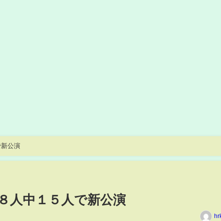
で新公演
８人中１５人で新公演
hr