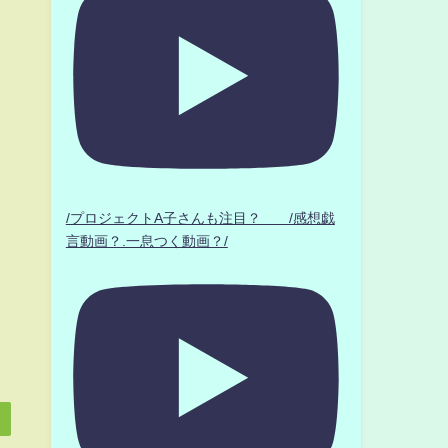
/プロジェクトA子さんも注目？ /感想戯
言動画？.一息つく動画？/