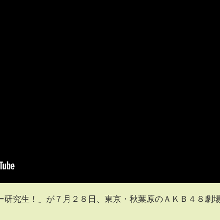
ー研究生！」が７月２８日、東京・秋葉原のＡＫＢ４８劇