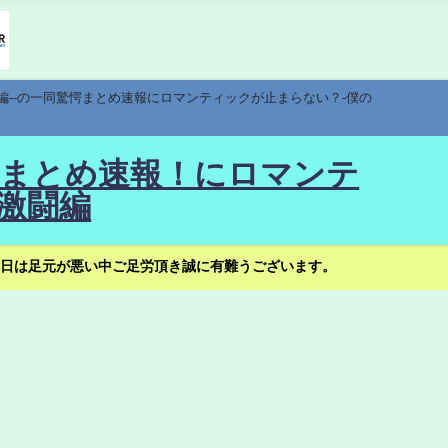
編--の一同驚愕まとめ速報にロマンティックが止まらない？-僕の
驚愕まとめ速報！にロマンテ
激闘編
日は足元が悪い中ご足労頂き誠に有難うございます。