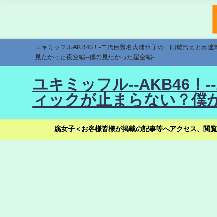
ユキミッフルAKB46！-二代目襲名火浦氷子の一同驚愕まとめ
見たかった夜空編--僕の見たかった星空編-
ユキミッフル--AKB46
ィックが止まらない？僕が
腐女子＜お客様皆様が掲載の記事等へアクセス、閲覧