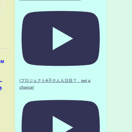
GM
/プロジェクトA子さんも注目？ get a
ー
chance!
秒