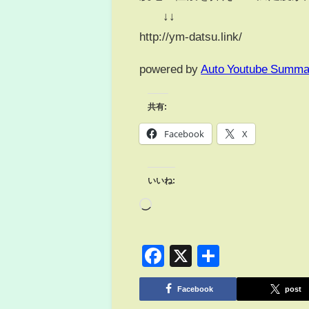
↓↓
http://ym-datsu.link/
powered by
Auto Youtube Summa
共有:
Facebook
X
いいね:
Facebook
X
共
有
Facebook
post