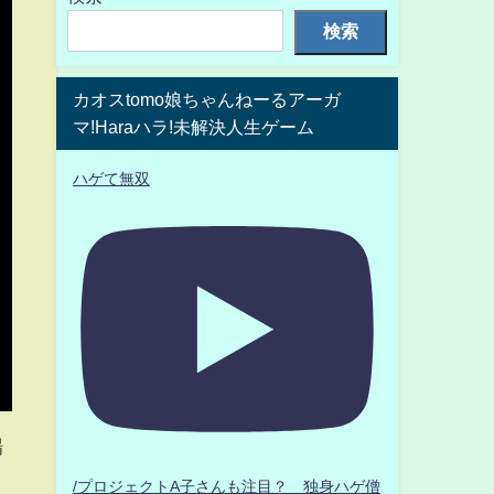
検索
カオスtomo娘ちゃんねーるアーガ
マ!Haraハラ!未解決人生ゲーム
ハゲて無双
場
/プロジェクトA子さんも注目？ 独身ハゲ僧