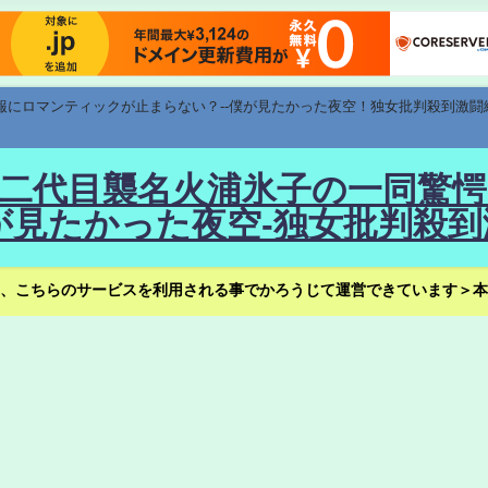
速報にロマンティックが止まらない？--僕が見たかった夜空！独女批判殺到激闘
！--二代目襲名火浦氷子の一同
見たかった夜空-独女批判殺到
、こちらのサービスを利用される事でかろうじて運営できています＞本