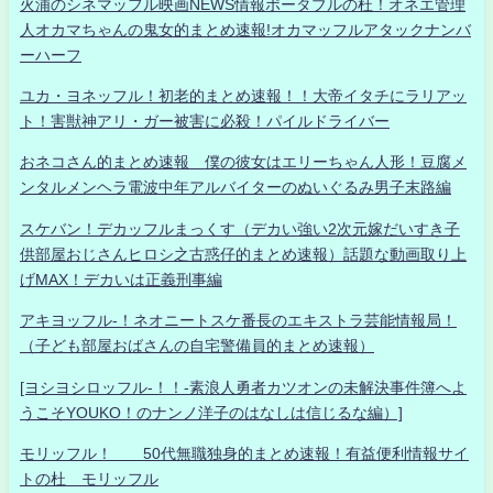
火浦のシネマッフル映画NEWS情報ポータブルの杜！オネエ管理
人オカマちゃんの鬼女的まとめ速報!オカマッフルアタックナンバ
ーハーフ
ユカ・ヨネッフル！初老的まとめ速報！！大帝イタチにラリアッ
ト！害獣神アリ・ガー被害に必殺！パイルドライバー
おネコさん的まとめ速報 僕の彼女はエリーちゃん人形！豆腐メ
ンタルメンヘラ電波中年アルバイターのぬいぐるみ男子末路編
スケバン！デカッフルまっくす（デカい強い2次元嫁だいすき子
供部屋おじさんヒロシ之古惑仔的まとめ速報）話題な動画取り上
げMAX！デカいは正義刑事編
アキヨッフル-！ネオニートスケ番長のエキストラ芸能情報局！
（子ども部屋おばさんの自宅警備員的まとめ速報）
[ヨシヨシロッフル-！！-素浪人勇者カツオンの未解決事件簿へよ
うこそYOUKO！のナンノ洋子のはなしは信じるな編）]
モリッフル！ 50代無職独身的まとめ速報！有益便利情報サイ
トの杜 モリッフル