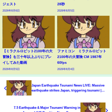
ジェスト
28秒
2026年8月6日
2026年8月5日
【ミラクルロピット2100年の大
ファミコン ミラクルロピット
冒険】を三十年以上ぶりにプレ
2100年の大冒険 CM 1987年
イしてみた動画
60fps
2026年8月5日
2026年8月4日
Japan Earthquake Tsunami News LIVE: Massive
earthquake strikes Japan, triggering tsunami |
WION LIVE
7.5 Earthquake & Major Tsunami Warning in