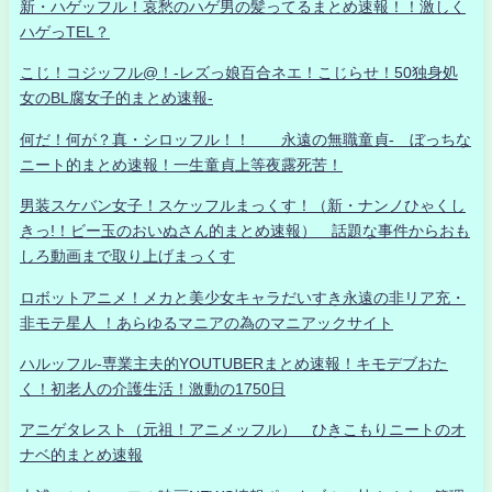
新・ハゲッフル！哀愁のハゲ男の髪ってるまとめ速報！！激しく
ハゲっTEL？
こじ！コジッフル@！-レズっ娘百合ネエ！こじらせ！50独身処
女のBL腐女子的まとめ速報-
何だ！何が？真・シロッフル！！ 永遠の無職童貞- ぼっちな
ニート的まとめ速報！一生童貞上等夜露死苦！
男装スケバン女子！スケッフルまっくす！（新・ナンノひゃくし
きっ!！ビー玉のおいぬさん的まとめ速報） 話題な事件からおも
しろ動画まで取り上げまっくす
ロボットアニメ！メカと美少女キャラだいすき永遠の非リア充・
非モテ星人 ！あらゆるマニアの為のマニアックサイト
ハルッフル-専業主夫的YOUTUBERまとめ速報！キモデブおた
く！初老人の介護生活！激動の1750日
アニゲタレスト（元祖！アニメッフル） ひきこもりニートのオ
ナベ的まとめ速報