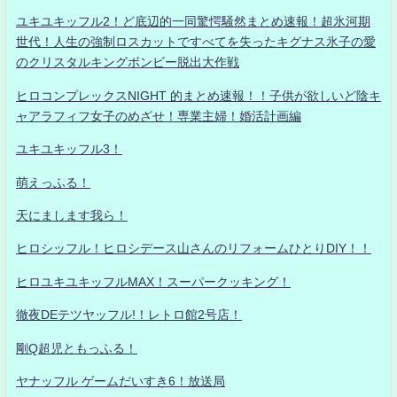
ユキユキッフル2！ど底辺的一同驚愕騒然まとめ速報！超氷河期
世代！人生の強制ロスカットですべてを失ったキグナス氷子の愛
のクリスタルキングボンビー脱出大作戦
ヒロコンプレックスNIGHT 的まとめ速報！！子供が欲しいど陰キ
ャアラフィフ女子のめざせ！専業主婦！婚活計画編
ユキユキッフル3！
萌えっふる！
天にまします我ら！
ヒロシッフル！ヒロシデース山さんのリフォームひとりDIY！！
ヒロユキユキッフルMAX！スーパークッキング！
徹夜DEテツヤッフル!！レトロ館2号店！
剛Q超児ともっふる！
ヤナッフル ゲームだいすき6！放送局