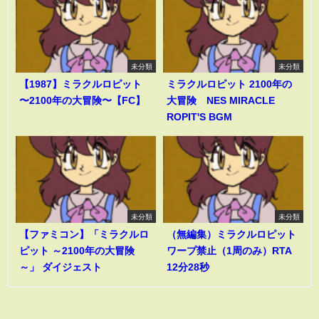
未分類
未分類
【1987】ミラクルロピット
ミラクルロピット 2100年の
〜2100年の大冒険〜【FC】
大冒険 NES MIRACLE
ROPIT'S BGM
未分類
未分類
【ファミコン】「ミラクルロ
（無編集）ミラクルロピット
ピット ～2100年の大冒険
ワープ禁止（1周のみ）RTA
～」 ダイジェスト
12分28秒