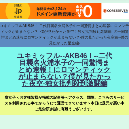
ユキミッフルAKB46！-二代目襲名火浦氷子の一同驚愕まとめ速報にロマンテ
ィックが止まらない？--僕が見たかった夜空！独女批判殺到激闘編--の一同驚
愕まとめ速報にロマンティックが止まらない？-僕の見たかった夜空編--僕の
見たかった星空編-
ユキミッフル--AKB46！--二代
目襲名火浦氷子の一同驚愕ま
とめ速報！にロマンティック
が止まらない？僕が見たかっ
た夜空-独女批判殺到激闘編
腐女子＜お客様皆様が掲載の記事等へアクセス、閲覧、こちらのサービ
スを利用される事でかろうじて運営できています＞本日は足元が悪い中
ご足労頂き誠に有難うございます。