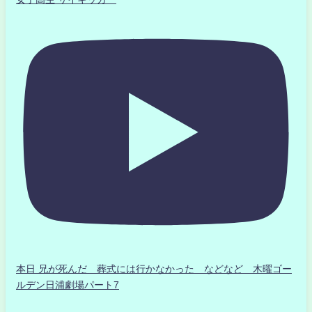
本日 兄が死んだ 葬式には行かなかった などなど 木曜ゴー
ルデン日浦劇場パート7