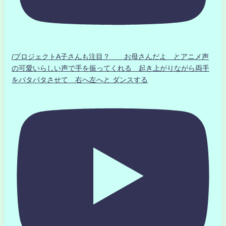
/プロジェクトA子さんも注目？ お母さんだよ とアニメ声
の可愛いらしい声で手を振ってくれる 起き上がりながら両手
をパタパタさせて 右へ左へと ダンスする