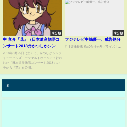
未分類
未分類
中 孝介『花』（日本遺産物語コ
フジテレビ中嶋優一、戒告処分
ンサート2018@かつしかシンフ
# 【楽曲提供 株式会社光サプライズ】...
ォニーヒルズ）
2018年8月25日（土）に、かつしかシンフ
ォニーヒルズモーツァルトホールにて行わ
れた「日本遺産物語コンサート2018」の
中から『花』を公開...
s