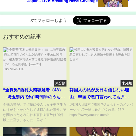
Japan - LIVE Breaking News Coverage
Xでフォローしよう
おすすめの記事
未分類
未分類
“全裸男”西村大輔容疑者（48）
韓国人の私が反日を信じない理
…埼玉県内で約1時間半のうちに
由、韓国で悪口言われても尹大
20の事件・事故に関与か 横浜
統領を応援する理由を話します
全裸の男が、学習塾に侵入し女子中学生ら
#韓国人 #日本 #韓国 ?ジェホｔｖのメンバ
にけがをさせたとして逮捕された事件。男
ーシップ?一緒に遊んでくれる...?? ?
市“家宅捜索前に逃走”田村悟史
が関わったとみられる事件や事故は20件
https://www.youtube.com/c...
容疑者（50）を公開手配
以上に及び、さらに、男が「...
【news23】｜TBS NEWS DIG