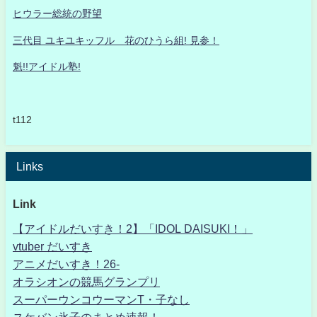
ヒウラー総統の野望
三代目 ユキユキッフル 花のひうら組! 見参！
魁!!アイドル塾!
t112
Links
Link
【アイドルだいすき！2】「IDOL DAISUKI！」
vtuber だいすき
アニメだいすき！26-
オラシオンの競馬グランプリ
スーパーウンコウーマンT・子なし