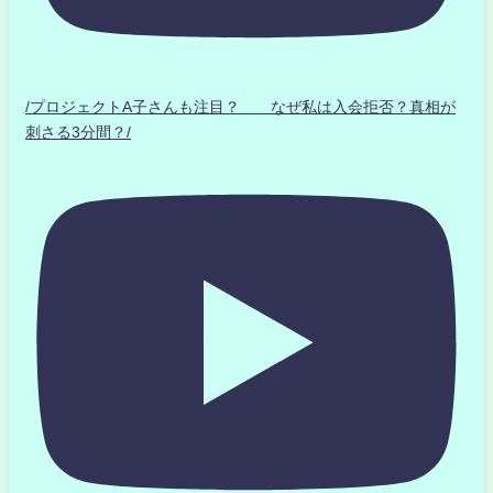
/プロジェクトA子さんも注目？ なぜ私は入会拒否？真相が
刺さる3分間？/