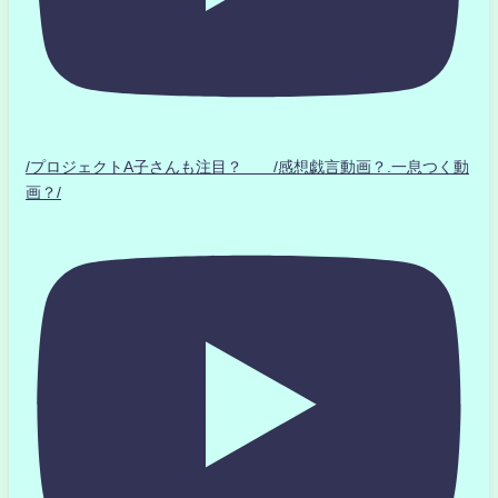
/プロジェクトA子さんも注目？ /感想戯言動画？.一息つく動
画？/