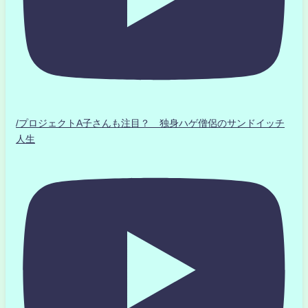
/プロジェクトA子さんも注目？ 独身ハゲ僧侶のサンドイッチ
人生