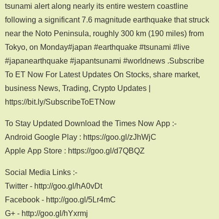
tsunami alert along nearly its entire western coastline
following a significant 7.6 magnitude earthquake that struck
near the Noto Peninsula, roughly 300 km (190 miles) from
Tokyo, on Monday#japan #earthquake #tsunami #live
#japanearthquake #japantsunami #worldnews .Subscribe
To ET Now For Latest Updates On Stocks, share market,
business News, Trading, Crypto Updates |
https://bit.ly/SubscribeToETNow
To Stay Updated Download the Times Now App :-
Android Google Play : https://goo.gl/zJhWjC
Apple App Store : https://goo.gl/d7QBQZ
Social Media Links :-
Twitter - http://goo.gl/hA0vDt
Facebook - http://goo.gl/5Lr4mC
G+ - http://goo.gl/hYxrmj