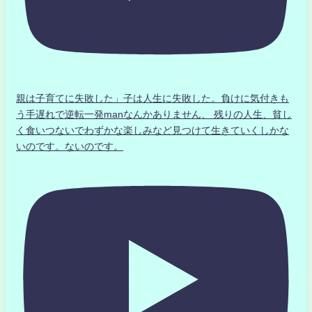
親は子育てに失敗した」子は人生に失敗した。負けに気付きも
う手遅れで逆転一発manなんかありません、 残りの人生、貧し
く食いつないでわずかな楽しみなど見つけて生きていくしかな
いのです。ないのです。