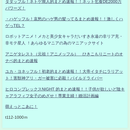
タダッフル！ネトゲ廃人的まとめ速報！！ネット乞食DE2000万
パワーズ！
・ハゲッフル！哀愁のハゲ男の髪ってるまとめ速報！！激しくハ
ゲっTEL？
ロボットアニメ！メカと美少女キャラだいすき永遠の非リア充・
非モテ星人 ！あらゆるマニアの為のマニアックサイト
アニゲタレスト（元祖！アニメッフル） ひきこもりニートのオ
ナベ的まとめ速報
ユカ・ヨネッフル！初老的まとめ速報！！大帝イタチにラリアッ
ト！害獣神アリ・ガー被害に必殺！パイルドライバー
ヒロコンプレックスNIGHT 的まとめ速報！！子供が欲しいど陰キ
ャアラフィフ女子のめざせ！専業主婦！婚活計画編
萌えっとこあに！
t112-1000ｍ