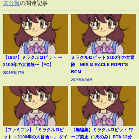
未分類
の関連記事
【1987】ミラクルロピット 〜
ミラクルロピット 2100年の大冒
2100年の大冒険〜【FC】
険 NES MIRACLE ROPIT'S
BGM
2026年8月7日
2026年8月6日
【ファミコン】「ミラクルロピ
（無編集）ミラクルロピット ワ
ット ～2100年の大冒険～」 ダイ
ープ禁止（1周のみ）RTA 12分