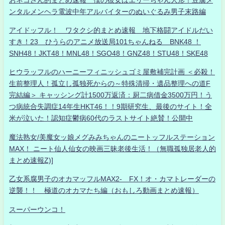
ンタルメンヘラ電波中年アルバイターのぬいぐるみ男子末路編
アイドッフル！ ワタクシ的まとめ速報 地下格闘アイドルだい
すき！23 ひうらのアニメ放送局101ちゃんねる BNK48 ！
SNH48！JKT48！MNL48！SGO48！GNZ48！STU48！SKE48
ヒウラッフルのハーニーフィニッシュゴミ屋敷補完計画 ＜必殺！
生前整理人！孤立し孤独死からの～特殊清掃・遺品整理への道F
完結編＞ キャッシング計1500万返済：厨二病借金3500万円！う
つ病統合失調症14年生HKT46！！9期研究生、最後のサイト！全
米が泣いた！認知症鬱病60代のラストサイト絶賛！公開中
魔法熟女/美魔女ッ娘メグみみちゃんのニートッフルステーション
MAX！ ニート仙人仙女の映画三昧老後生活！（無職孤独居老人的
まとめ速報Z)]
乙女系腐男子のオカマッフルMAX2- FX！オ・カマトレーダーの
逆襲！！ 極道のオカマたち編（おもしろ動画まとめ速報）
スーパーウンコ！