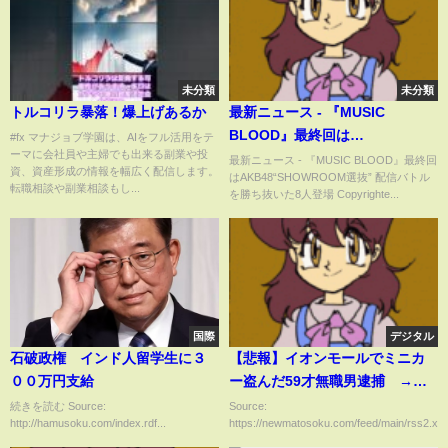
未分類
未分類
トルコリラ暴落！爆上げあるか
最新ニュース - 『MUSIC
BLOOD』最終回は
#fx マナジョブ学園は、AIをフル活用をテ
ーマに会社員や主婦でも出来る副業や投
AKB48“SHOWROOM選抜” 配信
最新ニュース - 『MUSIC BLOOD』最終回
資、資産形成の情報を幅広く配信します。
はAKB48“SHOWROOM選抜” 配信バトル
バトルを勝ち抜いた8人登場
転職相談や副業相談もし...
を勝ち抜いた8人登場 Copyrighte...
国際
デジタル
石破政権 インド人留学生に３
【悲報】イオンモールでミニカ
００万円支給
ー盗んだ59才無職男逮捕 →
「くるますきだった」 （動画
続きを読む Source:
Source:
http://hamusoku.com/index.rdf...
https://newmatosoku.com/feed/main/rss2.xml.
あり）