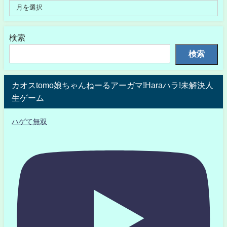
検索
検索
カオスtomo娘ちゃんねーるアーガマ!Haraハラ!未解決人
生ゲーム
ハゲて無双