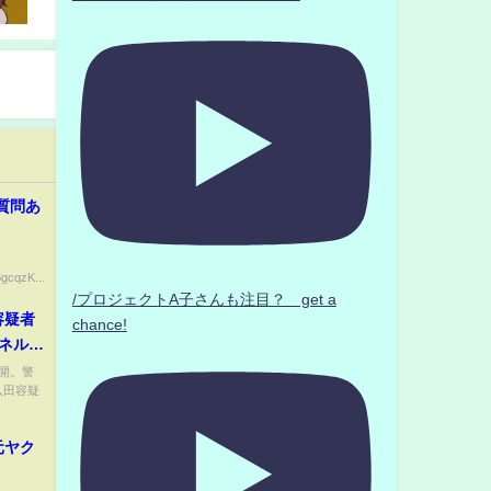
質問あ
gcqzK...
/プロジェクトA子さんも注目？ get a
容疑者
chance!
ネル】
開。警
八田容疑
元ヤク