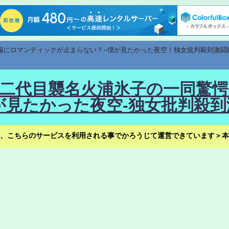
速報にロマンティックが止まらない？--僕が見たかった夜空！独女批判殺到激闘
！--二代目襲名火浦氷子の一同
見たかった夜空-独女批判殺到
、こちらのサービスを利用される事でかろうじて運営できています＞本