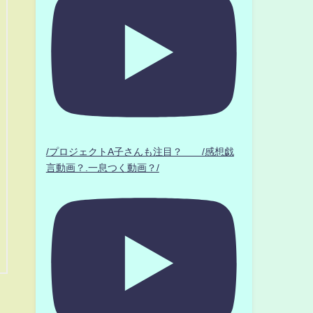
/プロジェクトA子さんも注目？ /感想戯
言動画？.一息つく動画？/