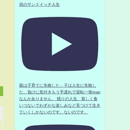
侶のサンドイッチ人生
親は子育てに失敗した」子は人生に失敗し
た。負けに気付きもう手遅れで逆転一発man
なんかありません、 残りの人生、貧しく食
いつないでわずかな楽しみなど見つけて生き
ていくしかないのです。ないのです。