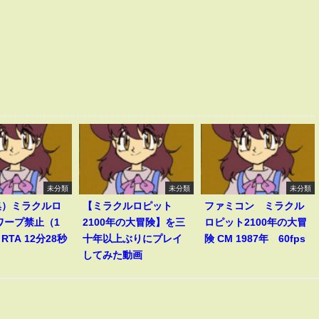
未分類
未分類
未分類
集）ミラクルロ
【ミラクルロピット
ファミコン ミラクル
ワープ禁止（1
2100年の大冒険】を三
ロピット2100年の大冒
TA 12分28秒
十年以上ぶりにプレイ
険 CM 1987年 60fps
してみた動画