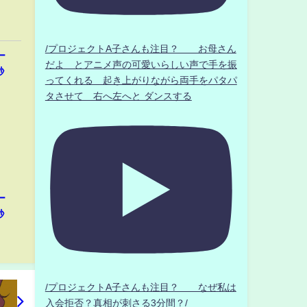
/プロジェクトA子さんも注目？ お母さん
ー
だよ とアニメ声の可愛いらしい声で手を振
秒
ってくれる 起き上がりながら両手をパタパ
タさせて 右へ左へと ダンスする
ー
秒
/プロジェクトA子さんも注目？ なぜ私は
入会拒否？真相が刺さる3分間？/