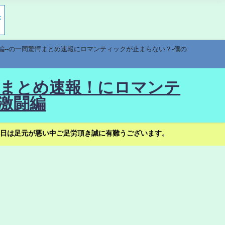
編--の一同驚愕まとめ速報にロマンティックが止まらない？-僕の
驚愕まとめ速報！にロマンテ
激闘編
日は足元が悪い中ご足労頂き誠に有難うございます。