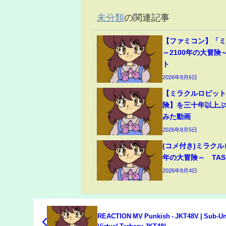
未分類
の関連記事
【ファミコン】「
～2100年の大冒険
ト
2026年8月6日
【ミラクルロピット
険】を三十年以上
みた動画
2026年8月5日
(コメ付き)ミラクル
年の大冒険～ TAS
2026年8月4日
REACTION MV Punkish - JKT48V | Sub-Un