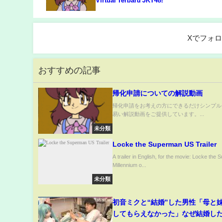
Virtual Terbaru JKT48!
Xでフォ
おすすめの記事
帰化申請についての解説動画
帰化申請をお考えの方にできるだけシンプル
易い解説動画をご提供しています。...
未分類
Locke the Superman US Trailer
A trailer in English, for the movie: Locke the
Millennium o...
未分類
初音ミクと“結婚”した男性「母と
してもらえなかった」なぜ結婚し