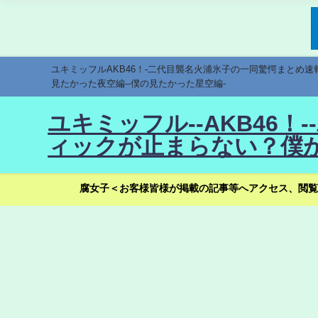
ユキミッフルAKB46！-二代目襲名火浦氷子の一同驚愕まとめ
見たかった夜空編--僕の見たかった星空編-
ユキミッフル--AKB46
ィックが止まらない？僕が
腐女子＜お客様皆様が掲載の記事等へアクセス、閲覧