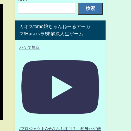
検索
カオスtomo娘ちゃんねーるアーガ
マ!Haraハラ!未解決人生ゲーム
ハゲて無双
/プロジェクトA子さんも注目？ 独身ハゲ僧