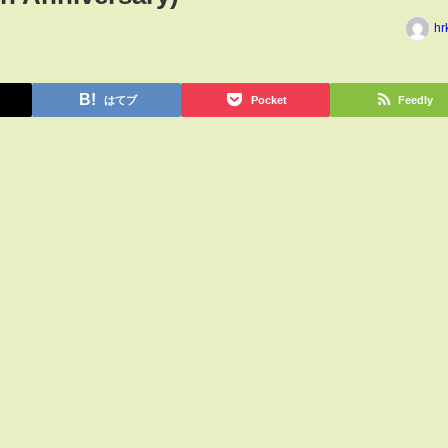
hr
はてブ
Pocket
Feedly