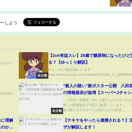
ローしよう
【2ch有益スレ】28歳で糖尿病になったけど
る？【ゆっくり解説】
にわかり
チャンネル登録お願いします！
https://www.youtube.com/channel/UCOyEb_X_zgA8fRXnB
未分類
“殺人の疑い”新ポスター公開 八田
の情報提供が急増【スーパーJチャン
 Superman -
(2025年6月13日)
八田與一容疑者（28）の新たなポスターが公
察への情報提供が“5倍”に急増しています。 
者の新たなポスターには殺人などの容疑...
未分類
妹に理解
【テキヤをやったら逮捕される？】
たのか？
ザが解説します！