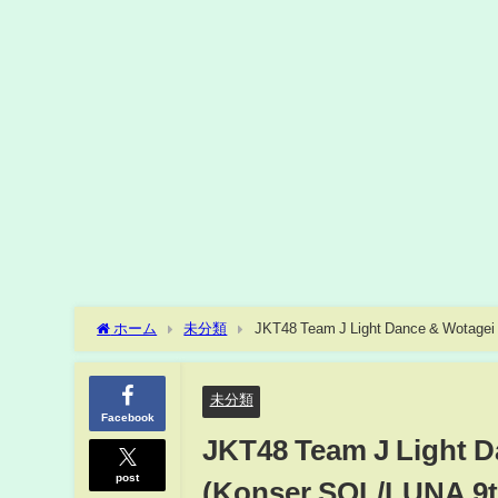
ホーム
未分類
JKT48 Team J Light Dance & Wotagei 
未分類
Facebook
JKT48 Team J Light D
post
(Konser SOL/LUNA 9t