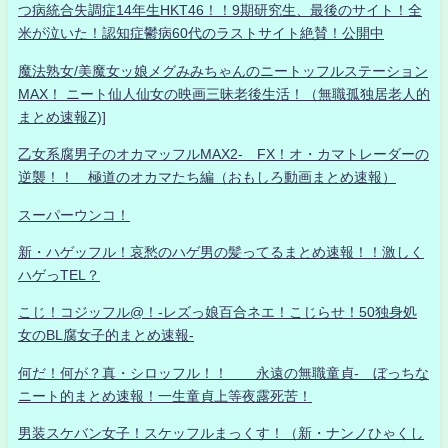
つ病統合失調症14年生HKT46！！9期研究生、最後のサイト！全
米が泣いた！認知症鬱病60代のラストサイト絶賛！公開中
魔法熟女/美魔女ッ娘メグみみちゃんのニートッフルステーション
MAX！ ニート仙人仙女の映画三昧老後生活！（無職孤独居老人的
まとめ速報Z)]
乙女系腐男子のオカマッフルMAX2- FX！オ・カマトレーダーの
逆襲！！ 極道のオカマたち編（おもしろ動画まとめ速報）
スーパーウンコ！
新・ハゲッフル！哀愁のハゲ男の髪ってるまとめ速報！！激しく
ハゲっTEL？
こじ！コジッフル@！-レズっ娘百合ネエ！こじらせ！50独身処
女のBL腐女子的まとめ速報-
何だ！何が？真・シロッフル！！ 永遠の無職童貞- ぼっちな
ニート的まとめ速報！一生童貞上等夜露死苦！
男装スケバン女子！スケッフルまっくす！（新・ナンノひゃくし