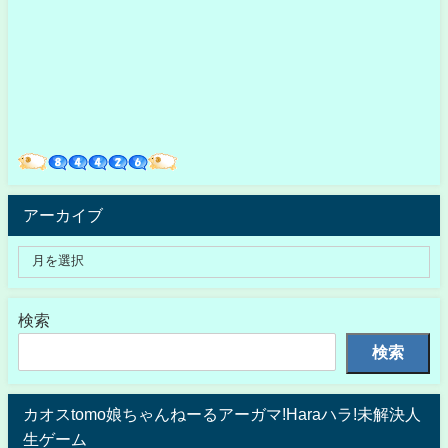
アーカイブ
検索
検索
カオスtomo娘ちゃんねーるアーガマ!Haraハラ!未解決人
生ゲーム