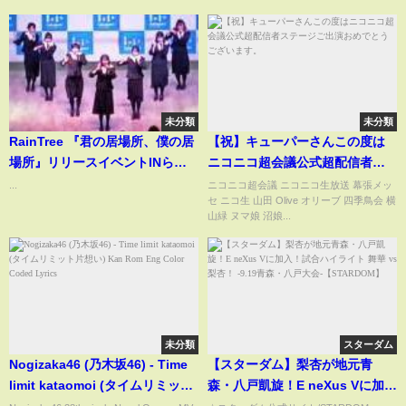
ス
未分類
未分類
RainTree 『君の居場所、僕の居
【祝】キューパーさんこの度は
場所』リリースイベントINらら
ニコニコ超会議公式超配信者ス
ぽーと横浜 【２部 完全版】
テージご出演おめでとうござい
...
ニコニコ超会議 ニコニコ生放送 幕張メッ
セ ニコ生 山田 Olive オリーブ 四季鳥会 横
2026.2.28
ます。
山緑 ヌマ娘 沼娘...
未分類
スターダム
Nogizaka46 (乃木坂46) - Time
【スターダム】梨杏が地元青
limit kataomoi (タイムリミット
森・八戸凱旋！E neXus Vに加
片想い) Kan Rom Eng Color
入！試合ハイライト 舞華 vs 梨