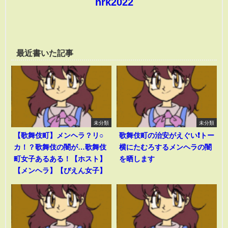
hrk2022
最近書いた記事
未分類
未分類
【歌舞伎町】メンヘラ？リ○
歌舞伎町の治安がえぐい❗️トー
カ！？歌舞伎の闇が…歌舞伎
横にたむろするメンヘラの闇
町女子あるある！【ホスト】
を晒します
【メンヘラ】【ぴえん女子】