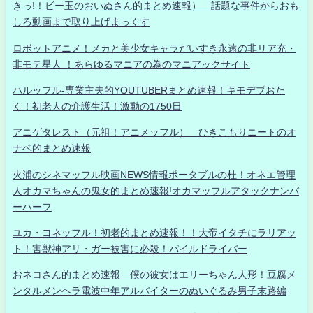
きっ!！ビー玉のおいぬさん的まとめ速報） 話題な事件からおも
しろ動画まで取り上げまっくす
ロボットアニメ！メカと美少女キャラだいすき永遠の非リア充・
非モテ星人 ！あらゆるマニアの為のマニアックサイト
ハルッフル-専業主夫的YOUTUBERまとめ速報！キモデブおた
く！初老人の介護生活！激動の1750日
アニゲタレスト（元祖！アニメッフル） ひきこもりニートのオ
ナベ的まとめ速報
火浦のシネマッフル映画NEWS情報ポータブルの杜！オネエ管理
人オカマちゃんの鬼女的まとめ速報!オカマッフルアタックナンバ
ーハーフ
ユカ・ヨネッフル！初老的まとめ速報！！大帝イタチにラリアッ
ト！害獣神アリ・ガー被害に必殺！パイルドライバー
おネコさん的まとめ速報 僕の彼女はエリーちゃん人形！豆腐メ
ンタルメンヘラ電波中年アルバイターのぬいぐるみ男子末路編