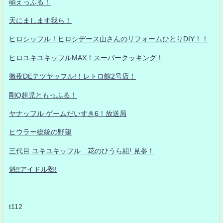
萌えっふる！
天にまします我ら！
ヒロシッフル！ヒロシデース山さんのリフォームひとりDIY！！
ヒロユキユキッフルMAX！スーパークッキング！
徹夜DEテツヤッフル!！レトロ館2号店！
剛Q超児ともっふる！
ヤナッフル ゲームだいすき6！放送局
ヒウラー総統の野望
三代目 ユキユキッフル 花のひうら組! 見参！
魁!!アイドル塾!
t112