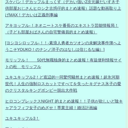
スケバン！デカッフルまっくす（デカい強い2次元嫁だいすき子
供部屋おじさんヒロシ之古惑仔的まとめ速報）話題な動画取り上
げMAX！デカいは正義刑事編
アキヨッフル-！ネオニートスケ番長のエキストラ芸能情報局！
（子ども部屋おばさんの自宅警備員的まとめ速報）
[ヨシヨシロッフル-！！-素浪人勇者カツオンの未解決事件簿へよ
うこそYOUKO！のナンノ洋子のはなしは信じるな編）]
モリッフル！ 50代無職独身的まとめ速報！有益便利情報サイ
トの杜 モリッフル
ユキユキッフル2！ど底辺的一同驚愕騒然まとめ速報！超氷河期
世代！人生の強制ロスカットですべてを失ったキグナス氷子の愛
のクリスタルキングボンビー脱出大作戦
ヒロコンプレックスNIGHT 的まとめ速報！！子供が欲しいど陰キ
ャアラフィフ女子のめざせ！専業主婦！婚活計画編
ユキユキッフル3！