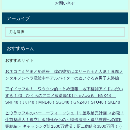
お問い合せ
アーカイブ
おすすめ～ん
おすすめサイト
おネコさん的まとめ速報 僕の彼女はエリーちゃん人形！豆腐メ
ンタルメンヘラ電波中年アルバイターのぬいぐるみ男子末路編
アイドッフル！ ワタクシ的まとめ速報 地下格闘アイドルだい
すき！23 ひうらのアニメ放送局101ちゃんねる BNK48 ！
SNH48！JKT48！MNL48！SGO48！GNZ48！STU48！SKE48
ヒウラッフルのハーニーフィニッシュゴミ屋敷補完計画 ＜必殺！
生前整理人！孤立し孤独死からの～特殊清掃・遺品整理への道F
完結編＞ キャッシング計1500万返済：厨二病借金3500万円！う