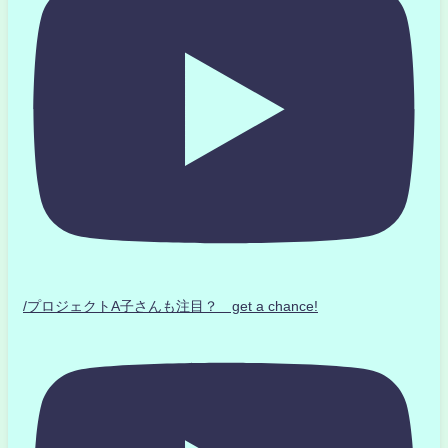
/プロジェクトA子さんも注目？ get a chance!