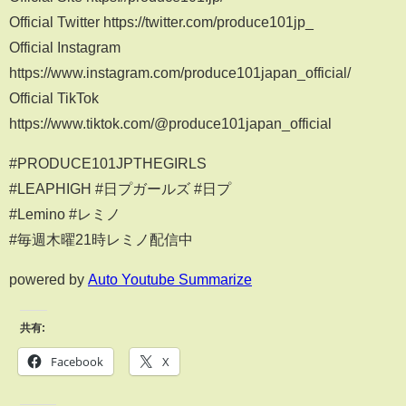
Official Twitter https://twitter.com/produce101jp_
Official Instagram
https://www.instagram.com/produce101japan_official/
Official TikTok
https://www.tiktok.com/@produce101japan_official
#PRODUCE101JPTHEGIRLS
#LEAPHIGH #日プガールズ #日プ
#Lemino #レミノ
#毎週木曜21時レミノ配信中
powered by
Auto Youtube Summarize
共有:
Facebook
X