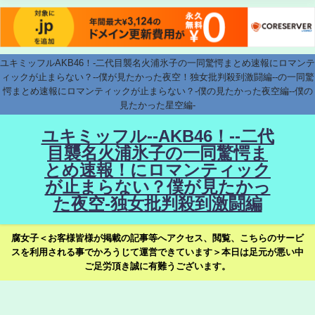
ユキミッフルAKB46！-二代目襲名火浦氷子の一同驚愕まとめ速報にロマンテ
ィックが止まらない？--僕が見たかった夜空！独女批判殺到激闘編--の一同驚
愕まとめ速報にロマンティックが止まらない？-僕の見たかった夜空編--僕の
見たかった星空編-
ユキミッフル--AKB46！--二代
目襲名火浦氷子の一同驚愕ま
とめ速報！にロマンティック
が止まらない？僕が見たかっ
た夜空-独女批判殺到激闘編
腐女子＜お客様皆様が掲載の記事等へアクセス、閲覧、こちらのサービ
スを利用される事でかろうじて運営できています＞本日は足元が悪い中
ご足労頂き誠に有難うございます。