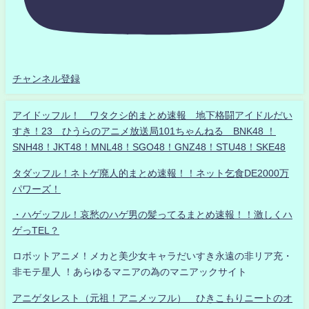
チャンネル登録
アイドッフル！ ワタクシ的まとめ速報 地下格闘アイドルだい
すき！23 ひうらのアニメ放送局101ちゃんねる BNK48 ！
SNH48！JKT48！MNL48！SGO48！GNZ48！STU48！SKE48
タダッフル！ネトゲ廃人的まとめ速報！！ネット乞食DE2000万
パワーズ！
・ハゲッフル！哀愁のハゲ男の髪ってるまとめ速報！！激しくハ
ゲっTEL？
ロボットアニメ！メカと美少女キャラだいすき永遠の非リア充・
非モテ星人 ！あらゆるマニアの為のマニアックサイト
アニゲタレスト（元祖！アニメッフル） ひきこもりニートのオ