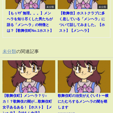
未分類
未分類
【もぅﾏﾁﾞ無理。。。】メン
【歌舞伎】ホストクラブに多
ヘラを知り尽くした男たちが
く息している「メンヘラ」に
語る「メンヘラ」の特徴と
ついて話してみました。【ホ
は？【歌舞伎町No.1ホスト】
スト】【メンヘラ】
未分類
の関連記事
【歌舞伎町】メンヘラ？リ○
歌舞伎町の治安がえぐい❗️トー横
カ！？歌舞伎の闇が…歌舞伎町
にたむろするメンヘラの闇を晒
女子あるある！【ホスト】【メ
します