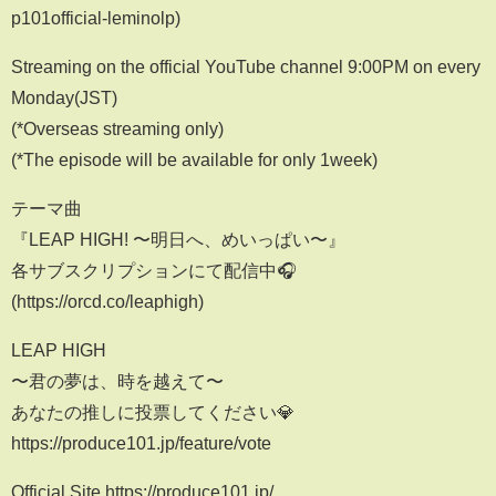
p101official-leminolp)
Streaming on the official YouTube channel 9:00PM on every
Monday(JST)
(*Overseas streaming only)
(*The episode will be available for only 1week)
テーマ曲
『LEAP HIGH! 〜明日へ、めいっぱい〜』
各サブスクリプションにて配信中🎧
(https://orcd.co/leaphigh)
LEAP HIGH
〜君の夢は、時を越えて〜
あなたの推しに投票してください💎
https://produce101.jp/feature/vote
Official Site https://produce101.jp/