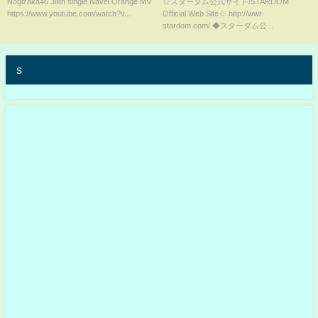
Nogizaka46 38th single Navel Orange MV
☆スターダム公式サイト/STARDOM
https://www.youtube.com/watch?v...
Official Web Site☆ http://wwr-
Coded Lyrics
杏！ -9.19青森・八戸大会-
stardom.com/ ◆スターダム公...
【STARDOM】
s