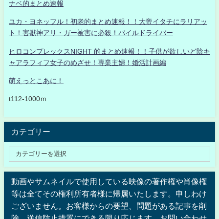
ナベ的まとめ速報
ユカ・ヨネッフル！初老的まとめ速報！！大帝イタチにラリアッ
ト！害獣神アリ・ガー被害に必殺！パイルドライバー
ヒロコンプレックスNIGHT 的まとめ速報！！子供が欲しいど陰キ
ャアラフィフ女子のめざせ！専業主婦！婚活計画編
萌えっとこあに！
t112-1000ｍ
カテゴリー
動画やサムネイルで使用している映像の著作権や肖像権
等は全てその権利所有者様に帰属いたします。申しわけ
ございません。お客様からの要望、問題がある記事を削
除、送信防止措置にできる限り応じます。お問い合わせ