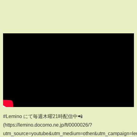
#Lemino にて毎週木曜21時配信中📲
(https://lemino.docomo.ne.jp/ft/0000026/?
utm_source=youtube&utm_medium=other&utm_campaign=le