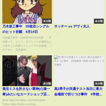
未分類
未分類
乃木坂工事中 35枚目シングル
サッチー vs デヴィ夫人
のヒット祈願 4月14日
...
乃木坂工事中 2024年4月14日内容：「乃
木坂って、どこ？」がメンバーの個性をよ
り生かした内容にリニューアル出演者：バ
ナナマン 乃木坂46...
未分類
未分類
発注ミスを許さない軍神(心湊一
高2男子が共通テスト当日に東大
希)みたいなカードショップ店員
会場前で切りつけ事件 #学校教
【なかっさんと田辺】 #shorts #
育 #受験 #共通テスト #元教師
tiktok https://vt.tiktok.com/ZS5JuA9d/
...
Twitter https://twitter.com/nak...
エルコレ #歌舞伎超TV #チュロ