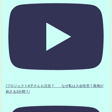
/プロジェクトA子さんも注目？ なぜ私は入会拒否？真相が
刺さる3分間？/