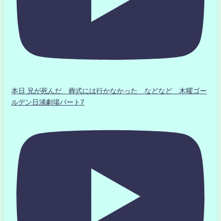
本日 兄が死んだ 葬式には行かなかった などなど 木曜ゴー
ルデン日浦劇場パート7