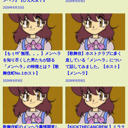
ンヘラ】【ぴえん女子】
2026年8月9日
2026年8月10日
【もぅﾏﾁﾞ無理。。。】メンヘラ
【歌舞伎】ホストクラブに多く
を知り尽くした男たちが語る
息している「メンヘラ」につい
「メンヘラ」の特徴とは？【歌
て話してみました。【ホスト】
舞伎町No.1ホスト】
【メンヘラ】
2026年8月9日
2026年8月8日
歌舞伎町のメンヘラ事情調査し
【KICKTHECANCREW 】ミラク