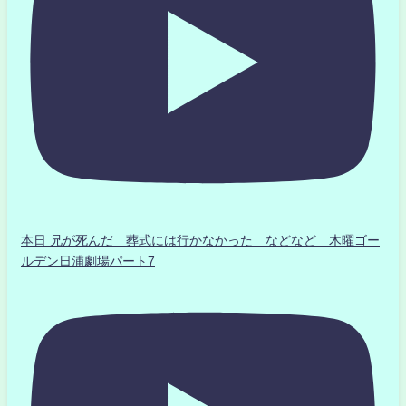
本日 兄が死んだ 葬式には行かなかった などなど 木曜ゴー
ルデン日浦劇場パート7