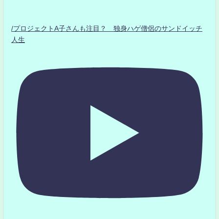
/プロジェクトA子さんも注目？ 独身ハゲ僧侶のサンドイッチ
人生