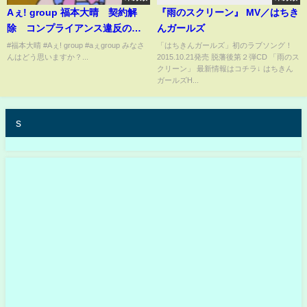
Aぇ! group 福本大晴 契約解
『雨のスクリーン』 MV／はちき
除 コンプライアンス違反の内
んガールズ
容がやばい。
#福本大晴 #Aぇ! group #aぇgroup みなさ
「はちきんガールズ」初のラブソング！
んはどう思いますか？...
2015.10.21発売 脱藩後第２弾CD 「雨のス
クリーン」 最新情報はコチラ↓ はちきん
ガールズH...
s