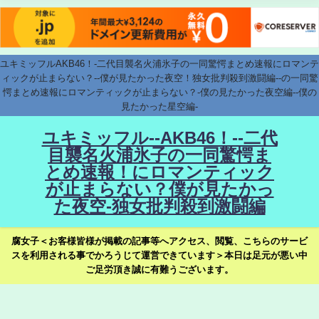
ユキミッフルAKB46！-二代目襲名火浦氷子の一同驚愕まとめ速報にロマンテ
ィックが止まらない？--僕が見たかった夜空！独女批判殺到激闘編--の一同驚
愕まとめ速報にロマンティックが止まらない？-僕の見たかった夜空編--僕の
見たかった星空編-
ユキミッフル--AKB46！--二代
目襲名火浦氷子の一同驚愕ま
とめ速報！にロマンティック
が止まらない？僕が見たかっ
た夜空-独女批判殺到激闘編
腐女子＜お客様皆様が掲載の記事等へアクセス、閲覧、こちらのサービ
スを利用される事でかろうじて運営できています＞本日は足元が悪い中
ご足労頂き誠に有難うございます。