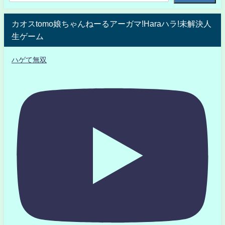
カオスtomo娘ちゃんねーるアーガマ!Haraハラ!未解決人
生ゲーム
ハゲて無双