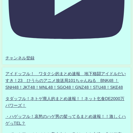
チャンネル登録
アイドッフル！ ワタクシ的まとめ速報 地下格闘アイドルだい
すき！23 ひうらのアニメ放送局101ちゃんねる BNK48 ！
SNH48！JKT48！MNL48！SGO48！GNZ48！STU48！SKE48
タダッフル！ネトゲ廃人的まとめ速報！！ネット乞食DE2000万
パワーズ！
・ハゲッフル！哀愁のハゲ男の髪ってるまとめ速報！！激しくハ
ゲっTEL？