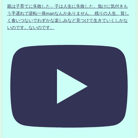
親は子育てに失敗した」子は人生に失敗した。負けに気付きも
う手遅れで逆転一発manなんかありません、 残りの人生、貧し
く食いつないでわずかな楽しみなど見つけて生きていくしかな
いのです。ないのです。