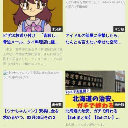
未分類
未分類
ピザ10枚送り付け 「皆殺し」
アイドルの部屋に突撃したら、
脅迫メール…タイ料理店に嫌が
なんとも言えない幸せな空間で
らせ SNS投稿きっかけか【知
した！ #shorts #akb48 #八木
東京・吉祥寺にあるタイ料理店に身に覚
...
えのない荷物が大量に届き、さらに殺害予
ってもっと】(2023年11月30日)
愛月 #平田侑希
告まで届きました。インターネット上の誹
謗（ひぼう）中傷がエスカレ...
未分類
未分類
【ウナちゃんマン】安易に金を
北海道の治安、ガチで終わる
求めるやつ。02月06日その２
【2chまとめ】【2chスレ】
【5chスレ】
...
1:名無しさん＠お腹いっぱい