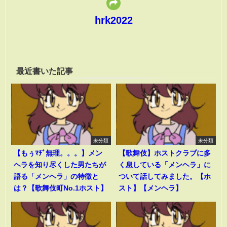
hrk2022
最近書いた記事
未分類
未分類
【もぅﾏﾁﾞ無理。。。】メン
【歌舞伎】ホストクラブに多
ヘラを知り尽くした男たちが
く息している「メンヘラ」に
語る「メンヘラ」の特徴と
ついて話してみました。【ホ
は？【歌舞伎町No.1ホスト】
スト】【メンヘラ】