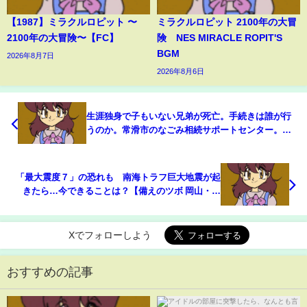
【1987】ミラクルロピット 〜
ミラクルロピット 2100年の大冒
2100年の大冒険〜【FC】
険 NES MIRACLE ROPIT'S
BGM
2026年8月7日
2026年8月6日
生涯独身で子もいない兄弟が死亡。手続きは誰が行
うのか。常滑市のなごみ相続サポートセンター。初
回相談無料。
「最大震度７」の恐れも 南海トラフ巨大地震が起
きたら…今できることは？【備えのツボ 岡山・香
川】 (23/01/12 18:00)
Xでフォローしよう
おすすめの記事