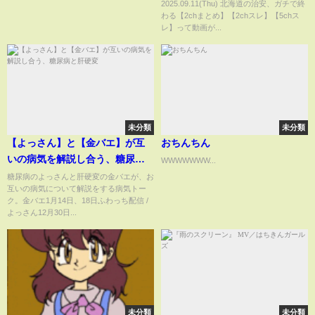
2025.09.11(Thu) 北海道の治安、ガチで終
わる【2chまとめ】【2chスレ】【5chス
レ】って動画が...
未分類
未分類
【よっさん】と【金バエ】が互
おちんちん
いの病気を解説し合う、糖尿病
WWWWWWW...
と肝硬変
糖尿病のよっさんと肝硬変の金バエが、お
互いの病気について解説をする病気トー
ク。金バエ1月14日、18日ふわっち配信 /
よっさん12月30日...
未分類
未分類