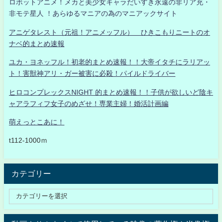
ロボットアニメ！メカと美少女キャラだいすき永遠の非リア充・
非モテ星人 ！あらゆるマニアの為のマニアックサイト
アニゲタレスト（元祖！アニメッフル） ひきこもりニートのオ
ナベ的まとめ速報
ユカ・ヨネッフル！初老的まとめ速報！！大帝イタチにラリアッ
ト！害獣神アリ・ガー被害に必殺！パイルドライバー
ヒロコンプレックスNIGHT 的まとめ速報！！子供が欲しいど陰キ
ャアラフィフ女子のめざせ！専業主婦！婚活計画編
萌えっとこあに！
t112-1000ｍ
カテゴリー