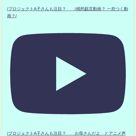
/プロジェクトA子さんも注目？ /感想戯言動画？.一息つく動
画？/
/プロジェクトA子さんも注目？ お母さんだよ とアニメ声