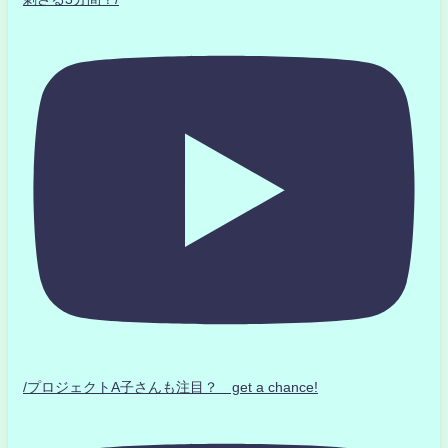
/プロジェクトA子さんも注目？ get a chance!