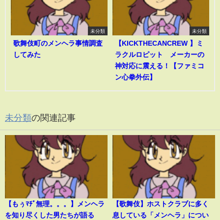
未分類
未分類
歌舞伎町のメンヘラ事情調査
【KICKTHECANCREW 】ミ
してみた
ラクルロピット メーカーの
神対応に震える！【ファミコ
ン心拳外伝】
未分類
の関連記事
【もぅﾏﾁﾞ無理。。。】メンヘラ
【歌舞伎】ホストクラブに多く
を知り尽くした男たちが語る
息している「メンヘラ」につい