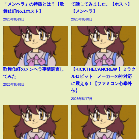
「メンヘラ」の特徴とは？【歌
て話してみました。【ホスト】
舞伎町No.1ホスト】
【メンヘラ】
2026年8月9日
2026年8月8日
歌舞伎町のメンヘラ事情調査し
【KICKTHECANCREW 】ミラク
てみた
ルロピット メーカーの神対応
に震える！【ファミコン心拳外
2026年8月8日
伝】
2026年8月7日