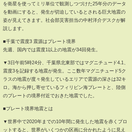
を衛星を使ってミリ単位で観測しつづけた25年分のデータ
を動画にすると、発生が切迫しているとされる巨大地震の
姿が見えてきます。社会部災害担当の中村洋介デスクが解
説します。
■千葉で震度3 震源はプレート境界
先週、国内では震度1以上の地震が34回発生。
▼3日午前5時24分、千葉県北東部ではマグニチュード4.1、
震度3を記録する地震が発生。ここ数年マグニチュード5ク
ラスの地震が度々発生しているエリアで震源の深さは32キ
ロ。海から押し寄せているフィリピン海プレートと、陸側
のプレートの境界付近でおきた地震でした。
■プレート境界地震とは
▼世界中で2020年までの10年間に発生した地震を赤くプロ
ットすると、世界がいくつかの区画に分かれたように見え