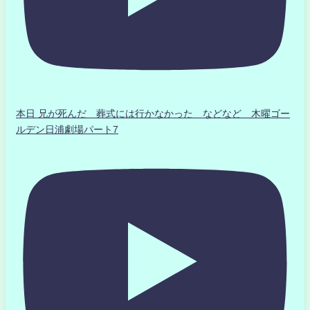
本日 兄が死んだ 葬式には行かなかった などなど 木曜ゴー
ルデン日浦劇場パート7