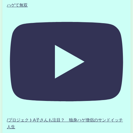
ハゲて無双
/プロジェクトA子さんも注目？ 独身ハゲ僧侶のサンドイッチ
人生