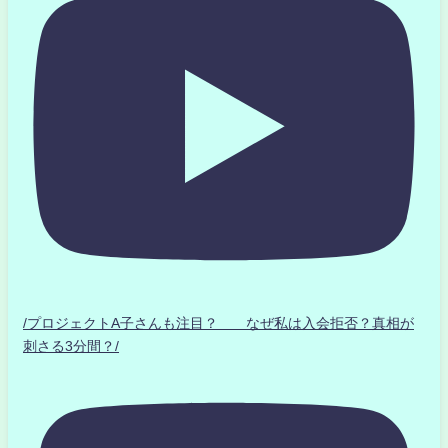
/プロジェクトA子さんも注目？ なぜ私は入会拒否？真相が
刺さる3分間？/