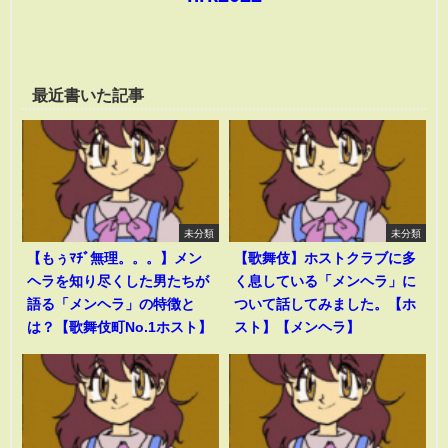
最近書いた記事
未分類
未分類
【もぅﾏﾁﾞ無理。。。】メン
【歌舞伎】ホストクラブに多
ヘラを知り尽くした男たちが
く息している「メンヘラ」に
語る「メンヘラ」の特徴と
ついて話してみました。【ホ
は？【歌舞伎町No.1ホスト】
スト】【メンヘラ】