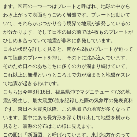
ます。区画の一つ一つはプレートと呼ばれ、地球の中から
わき上がって表面をうごめく岩盤です。プレートは動いて
いて、それらがぶつかり合う境界で地震が多発しているの
が分かります。そして日本の目の前では4枚ものプレートが
ひしめき合っていて地震が非常に多発しています。
日本の状況を詳しく見ると、南から2枚のプレートが迫って
きて陸側のプレートを押し、その下に沈み込んでいます。
そのため日本のあちこちに多くの力が溜まり続けていて、
これ以上は無理というところまで力が溜まると地盤がズレ
て地震が起きるわけです。
こちらは今年3月16日、福島県沖でマグニチュード7.3の地
震が発生し、最大震度6強を記録した際の気象庁の発表資料
です。東日本大震災以降、この地域での地震が多くなって
います。図中にある長方形を深く切り出して地盤を横から
見ると、震源の分布はこの様に見えます。
この図は「断面図」と呼ばれています。東北地方がのって