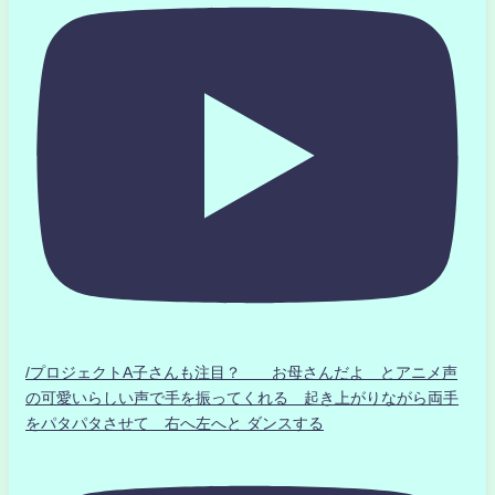
/プロジェクトA子さんも注目？ お母さんだよ とアニメ声
の可愛いらしい声で手を振ってくれる 起き上がりながら両手
をパタパタさせて 右へ左へと ダンスする