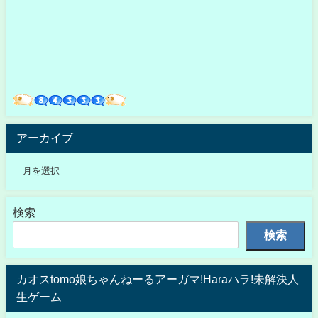
アーカイブ
検索
検索
カオスtomo娘ちゃんねーるアーガマ!Haraハラ!未解決人
生ゲーム