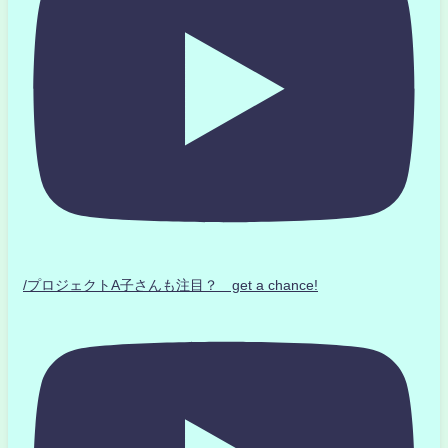
/プロジェクトA子さんも注目？ get a chance!