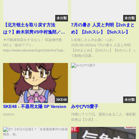
未分類
未分類
【北方領土を取り戻す方法
7月の暑さ 人災と判明【2chまと
は？】鈴木宗男VS中村逸郎／困
め】【2chスレ】【5chスレ】
窮したロシアがトランプに北方
▼不動産投資をするなら！ 収益物件数
1:名無しさん＠お腹いっぱい
NO.1「楽待アプリ」
2025.08.10(Sun) 7月の暑さ 人災と判明
四島を売却!?／宗男が涙!?自身
https://www.rakumachi.jp/r/yhttr4ve?uiai...
【2chまとめ】【2chスレ】【5chスレ】っ
の原点を語る…【特別対談 後
て動画が話題...
編：MC須田慎一郎】
SKE48
未分類
SKE48 - 不器用太陽 SP Version
みやびVS愛子
source...
沖縄にてリア凸。遺恨のある二人。撮影配
信者は【Ｄ吾】...