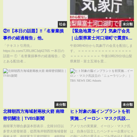
社会
未分類
②‼️【本日の話題】‼️「名誉棄損
【緊急地震ライブ】気象庁会見
事件の経過報告」他。
｜山梨県富士河口湖町で震度6弱
【LIVE】 (2026年6月26日) ANN/
「テキスト引用先」
午前0時40分から気象庁の会見を配信しま
https://x.com/7JRL8fC3dj42765 ー本日の
す。 ＝＝＝＝＝＝＝＝＝＝＝＝＝＝＝＝
テレ朝
話題ー ①「名誉棄損事件の経過報告」 ②
＝＝＝＝＝＝＝＝＝ 午後10時29分頃山梨
とある配信者...
県東部・富士五湖を震...
未分類
未分類
北韓朝西方海域射兩枚火箭 南韓
ヒト対象の脳インプラントを初
密切關注｜TVBS新聞
実施…イーロン・マスク氏設立
の「ニューラリンク」｜TBS
南韓軍方聯合參謀本部表示，北韓10日以
アメリカの実業家、イーロン・マスク氏
多管火箭發射器，從西海岸朝西部海域發射
は、自身が設立したベンチャー企業がヒト
NEWS DIG #shorts
兩枚火箭，南韓軍方正密切關注。 #南韓#
の脳に小型の電子チップを埋め込む手術を