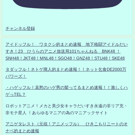
チャンネル登録
アイドッフル！ ワタクシ的まとめ速報 地下格闘アイドルだい
すき！23 ひうらのアニメ放送局101ちゃんねる BNK48 ！
SNH48！JKT48！MNL48！SGO48！GNZ48！STU48！SKE48
タダッフル！ネトゲ廃人的まとめ速報！！ネット乞食DE2000万
パワーズ！
・ハゲッフル！哀愁のハゲ男の髪ってるまとめ速報！！激しくハ
ゲっTEL？
ロボットアニメ！メカと美少女キャラだいすき永遠の非リア充・
非モテ星人 ！あらゆるマニアの為のマニアックサイト
アニゲタレスト（元祖！アニメッフル） ひきこもりニートのオ
ナベ的まとめ速報