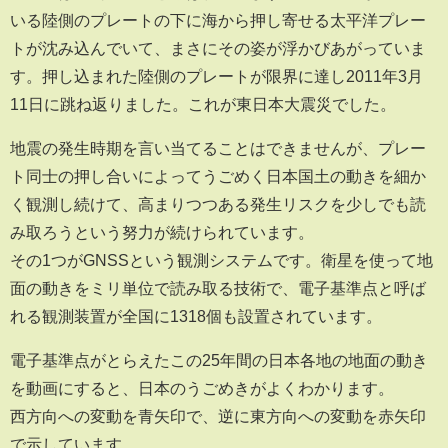
いる陸側のプレートの下に海から押し寄せる太平洋プレー
トが沈み込んでいて、まさにその姿が浮かびあがっていま
す。押し込まれた陸側のプレートが限界に達し2011年3月
11日に跳ね返りました。これが東日本大震災でした。
地震の発生時期を言い当てることはできませんが、プレー
ト同士の押し合いによってうごめく日本国土の動きを細か
く観測し続けて、高まりつつある発生リスクを少しでも読
み取ろうという努力が続けられています。
その1つがGNSSという観測システムです。衛星を使って地
面の動きをミリ単位で読み取る技術で、電子基準点と呼ば
れる観測装置が全国に1318個も設置されています。
電子基準点がとらえたこの25年間の日本各地の地面の動き
を動画にすると、日本のうごめきがよくわかります。
西方向への変動を青矢印で、逆に東方向への変動を赤矢印
で示しています。