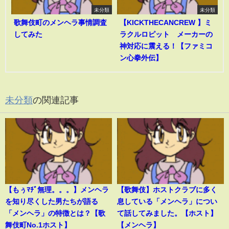
未分類
未分類
歌舞伎町のメンヘラ事情調査
【KICKTHECANCREW 】ミ
してみた
ラクルロピット メーカーの
神対応に震える！【ファミコ
ン心拳外伝】
未分類
の関連記事
【もぅﾏﾁﾞ無理。。。】メンヘラ
【歌舞伎】ホストクラブに多く
を知り尽くした男たちが語る
息している「メンヘラ」につい
「メンヘラ」の特徴とは？【歌
て話してみました。【ホスト】
舞伎町No.1ホスト】
【メンヘラ】