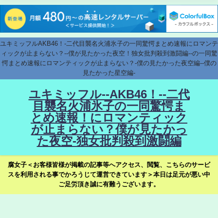
ユキミッフルAKB46！-二代目襲名火浦氷子の一同驚愕まとめ速報にロマンテ
ィックが止まらない？--僕が見たかった夜空！独女批判殺到激闘編--の一同驚
愕まとめ速報にロマンティックが止まらない？-僕の見たかった夜空編--僕の
見たかった星空編-
ユキミッフル--AKB46！--二代
目襲名火浦氷子の一同驚愕ま
とめ速報！にロマンティック
が止まらない？僕が見たかっ
た夜空-独女批判殺到激闘編
腐女子＜お客様皆様が掲載の記事等へアクセス、閲覧、こちらのサービ
スを利用される事でかろうじて運営できています＞本日は足元が悪い中
ご足労頂き誠に有難うございます。