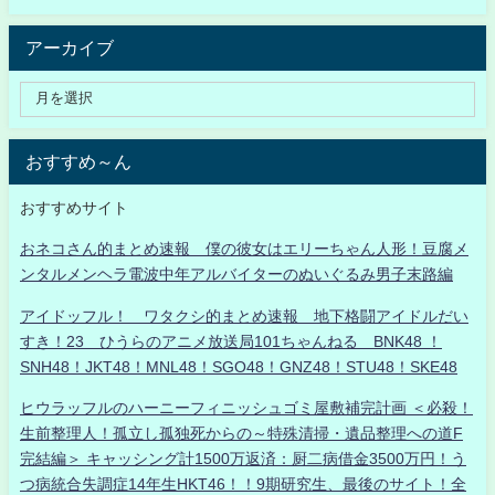
アーカイブ
おすすめ～ん
おすすめサイト
おネコさん的まとめ速報 僕の彼女はエリーちゃん人形！豆腐メ
ンタルメンヘラ電波中年アルバイターのぬいぐるみ男子末路編
アイドッフル！ ワタクシ的まとめ速報 地下格闘アイドルだい
すき！23 ひうらのアニメ放送局101ちゃんねる BNK48 ！
SNH48！JKT48！MNL48！SGO48！GNZ48！STU48！SKE48
ヒウラッフルのハーニーフィニッシュゴミ屋敷補完計画 ＜必殺！
生前整理人！孤立し孤独死からの～特殊清掃・遺品整理への道F
完結編＞ キャッシング計1500万返済：厨二病借金3500万円！う
つ病統合失調症14年生HKT46！！9期研究生、最後のサイト！全