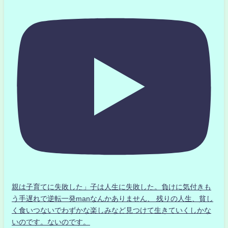
親は子育てに失敗した」子は人生に失敗した。負けに気付きも
う手遅れで逆転一発manなんかありません、 残りの人生、貧し
く食いつないでわずかな楽しみなど見つけて生きていくしかな
いのです。ないのです。