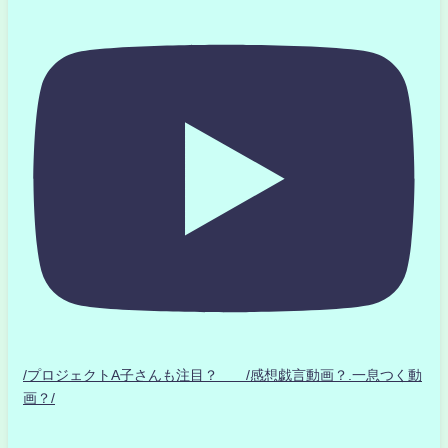
/プロジェクトA子さんも注目？ /感想戯言動画？.一息つく動
画？/