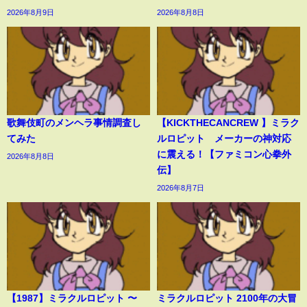
2026年8月9日
2026年8月8日
歌舞伎町のメンヘラ事情調査し
【KICKTHECANCREW 】ミラク
てみた
ルロピット メーカーの神対応
に震える！【ファミコン心拳外
2026年8月8日
伝】
2026年8月7日
【1987】ミラクルロピット 〜
ミラクルロピット 2100年の大冒