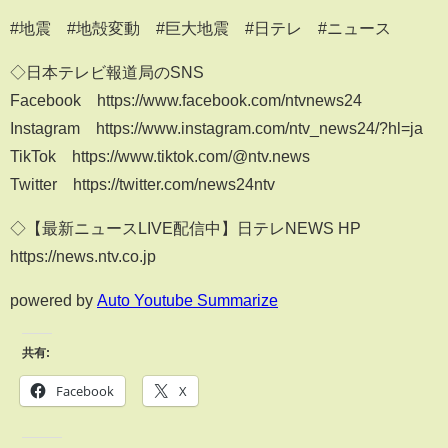
#地震 #地殻変動 #巨大地震 #日テレ #ニュース
◇日本テレビ報道局のSNS
Facebook https://www.facebook.com/ntvnews24
Instagram https://www.instagram.com/ntv_news24/?hl=ja
TikTok https://www.tiktok.com/@ntv.news
Twitter https://twitter.com/news24ntv
◇【最新ニュースLIVE配信中】日テレNEWS HP
https://news.ntv.co.jp
powered by
Auto Youtube Summarize
共有:
Facebook
X