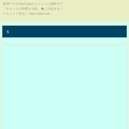
間 千鳥MC『チャンスの時間 #
西澤アナがYouTubeのコメントに物申す!?
...
『チャンスの時間 # 148』 ◆この続きをノ
148』
ーカットで見る▷ https://abe.ma/...
s