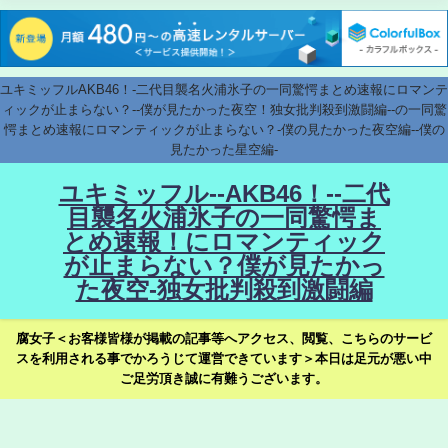
ユキミッフルAKB46！-二代目襲名火浦氷子の一同驚愕まとめ速報にロマンテ
ィックが止まらない？--僕が見たかった夜空！独女批判殺到激闘編--の一同驚
愕まとめ速報にロマンティックが止まらない？-僕の見たかった夜空編--僕の
見たかった星空編-
ユキミッフル--AKB46！--二代
目襲名火浦氷子の一同驚愕ま
とめ速報！にロマンティック
が止まらない？僕が見たかっ
た夜空-独女批判殺到激闘編
腐女子＜お客様皆様が掲載の記事等へアクセス、閲覧、こちらのサービ
スを利用される事でかろうじて運営できています＞本日は足元が悪い中
ご足労頂き誠に有難うございます。