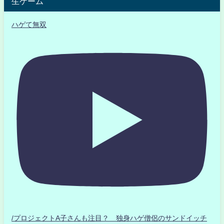
生ゲーム
ハゲて無双
/プロジェクトA子さんも注目？ 独身ハゲ僧侶のサンドイッチ