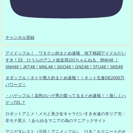
チャンネル登録
アイドッフル！ ワタクシ的まとめ速報 地下格闘アイドルだい
すき！23 ひうらのアニメ放送局101ちゃんねる BNK48 ！
SNH48！JKT48！MNL48！SGO48！GNZ48！STU48！SKE48
タダッフル！ネトゲ廃人的まとめ速報！！ネット乞食DE2000万
パワーズ！
・ハゲッフル！哀愁のハゲ男の髪ってるまとめ速報！！激しくハ
ゲっTEL？
ロボットアニメ！メカと美少女キャラだいすき永遠の非リア充・
非モテ星人 ！あらゆるマニアの為のマニアックサイト
アニゲタレスト（元祖！アニメッフル） ひきこもりニートのオ