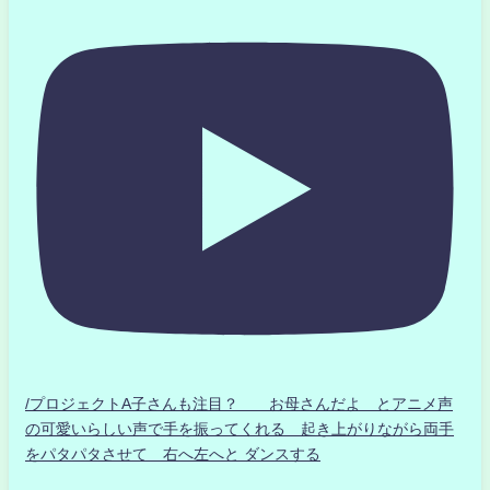
/プロジェクトA子さんも注目？ お母さんだよ とアニメ声
の可愛いらしい声で手を振ってくれる 起き上がりながら両手
をパタパタさせて 右へ左へと ダンスする