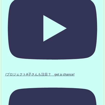
/プロジェクトA子さんも注目？ get a chance!