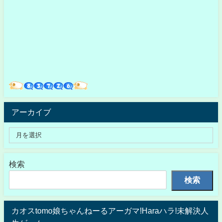
アーカイブ
検索
検索
カオスtomo娘ちゃんねーるアーガマ!Haraハラ!未解決人