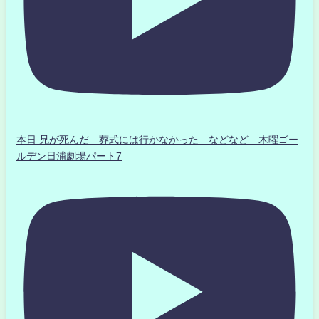
本日 兄が死んだ 葬式には行かなかった などなど 木曜ゴー
ルデン日浦劇場パート7