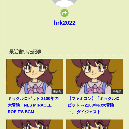
hrk2022
最近書いた記事
未分類
未分類
ミラクルロピット 2100年の
【ファミコン】「ミラクルロ
大冒険 NES MIRACLE
ピット ～2100年の大冒険
ROPIT'S BGM
～」 ダイジェスト