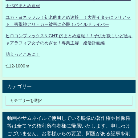
ナベ的まとめ速報
ユカ・ヨネッフル！初老的まとめ速報！！大帝イタチにラリアッ
ト！害獣神アリ・ガー被害に必殺！パイルドライバー
ヒロコンプレックスNIGHT 的まとめ速報！！子供が欲しいど陰キ
ャアラフィフ女子のめざせ！専業主婦！婚活計画編
萌えっとこあに！
t112-1000ｍ
カテゴリー
動画やサムネイルで使用している映像の著作権や肖像権
等は全てその権利所有者様に帰属いたします。申しわけ
ございません。お客様からの要望、問題がある記事を削