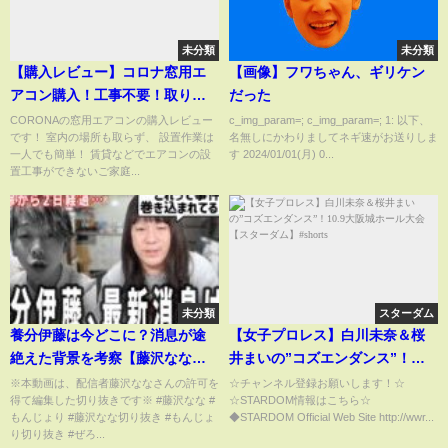
未分類
未分類
【購入レビュー】コロナ窓用エ
【画像】フワちゃん、ギリケン
アコン購入！工事不要！取り付
だった
け簡単！｜CORONA
CORONAの窓用エアコンの購入レビュー
c_img_param=; c_img_param=; 1: 以下、
です！ 室内の場所も取らず、 設置作業は
名無しにかわりましてネギ速がお送りしま
一人でも簡単！ 賃貸などでエアコンの設
す 2024/01/01(月) 0...
置工事ができないご家庭...
未分類
スターダム
養分伊藤は今どこに？消息が途
【女子プロレス】白川未奈＆桜
絶えた背景を考察【藤沢なな
井まいの”コズエンダンス”！
もんじょり】
10.9大阪城ホール大会【スター
※本動画は、配信者藤沢ななさんの許可を
☆チャンネル登録お願いします！☆
得て編集した切り抜きです※ #藤沢なな #
☆STARDOM情報はこちら☆
ダム】#shorts
もんじょり #藤沢なな切り抜き #もんじょ
◆STARDOM Official Web Site http://wwr...
り切り抜き #ぜろ...