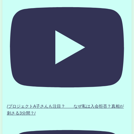
/プロジェクトA子さんも注目？ なぜ私は入会拒否？真相が
刺さる3分間？/