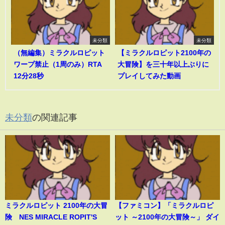
未分類
未分類
（無編集）ミラクルロピット
【ミラクルロピット2100年の
ワープ禁止（1周のみ）RTA
大冒険】を三十年以上ぶりに
12分28秒
プレイしてみた動画
未分類
の関連記事
ミラクルロピット 2100年の大冒
【ファミコン】「ミラクルロピ
険 NES MIRACLE ROPIT'S
ット ～2100年の大冒険～」 ダイ