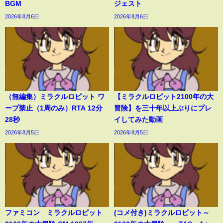
BGM
ジェスト
2026年8月6日
2026年8月6日
（無編集）ミラクルロピット ワ
【ミラクルロピット2100年の大
ープ禁止（1周のみ）RTA 12分
冒険】を三十年以上ぶりにプレ
28秒
イしてみた動画
2026年8月5日
2026年8月5日
ファミコン ミラクルロピット
(コメ付き)ミラクルロピット～