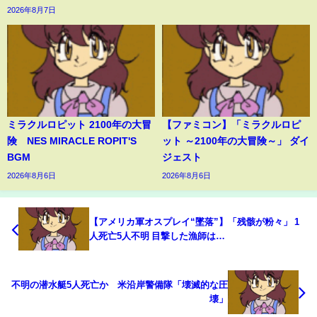
2026年8月7日
ミラクルロピット 2100年の大冒
【ファミコン】「ミラクルロピ
険 NES MIRACLE ROPIT'S
ット ～2100年の大冒険～」 ダイ
BGM
ジェスト
2026年8月6日
2026年8月6日
【アメリカ軍オスプレイ“墜落”】「残骸が粉々」 1
人死亡5人不明 目撃した漁師は…
不明の潜水艇5人死亡か 米沿岸警備隊「壊滅的な圧
壊」