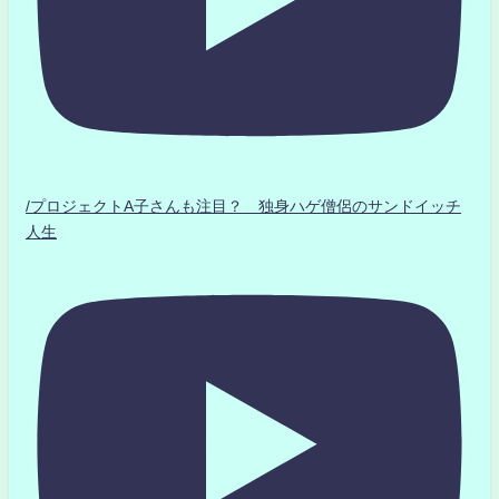
/プロジェクトA子さんも注目？ 独身ハゲ僧侶のサンドイッチ
人生