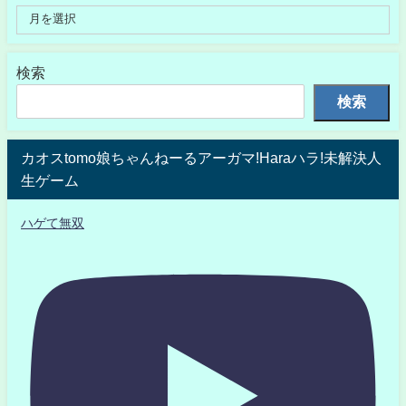
検索
検索
カオスtomo娘ちゃんねーるアーガマ!Haraハラ!未解決人
生ゲーム
ハゲて無双