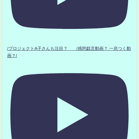
/プロジェクトA子さんも注目？ /感想戯言動画？.一息つく動
画？/