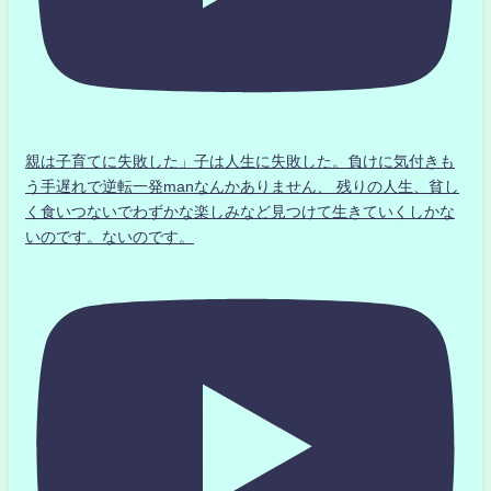
親は子育てに失敗した」子は人生に失敗した。負けに気付きも
う手遅れで逆転一発manなんかありません、 残りの人生、貧し
く食いつないでわずかな楽しみなど見つけて生きていくしかな
いのです。ないのです。