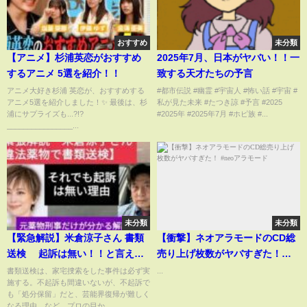
おすすめ
未分類
【アニメ】杉浦英恋がおすすめ
2025年7月、日本がヤバい！！一
するアニメ 5選を紹介！！
致する天才たちの予言
アニメ大好き杉浦 英恋が、おすすめする
#都市伝説 #幽霊 #宇宙人 #怖い話 #宇宙 #
アニメ5選を紹介しました！✨ 最後は、杉
私が見た未来 #たつき諒 #予言 #2025
浦にサプライズも...?!?
#2025年 #2025年7月 #ホピ族 #...
________________...
未分類
未分類
【緊急解説】米倉涼子さん 書類
【衝撃】ネオアラモードのCD総
送検 起訴は無い！！と言える
売り上げ枚数がヤバすぎた！
訳や、芸能界復帰が相当難しく
#neoアラモード
書類送検は、家宅捜索をした事件は必ず実
...
施する。不起訴も間違いないが、不起訴で
なる可能性について、元薬物刑
も「処分保留」だと、芸能界復帰が難しく
事の目から解説しました。
なる理由、など、プロの目か...