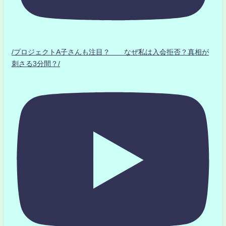
/プロジェクトA子さんも注目？ なぜ私は入会拒否？真相が
刺さる3分間？/