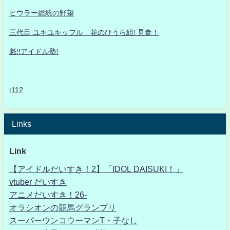
ヒウラー総統の野望
三代目 ユキユキッフル 花のひうら組! 見参！
魁!!アイドル塾!
t112
Links
Link
【アイドルだいすき！2】「IDOL DAISUKI！」
vtuber だいすき
アニメだいすき！26-
オラシオンの競馬グランプリ
スーパーウンコウーマンT・子なし