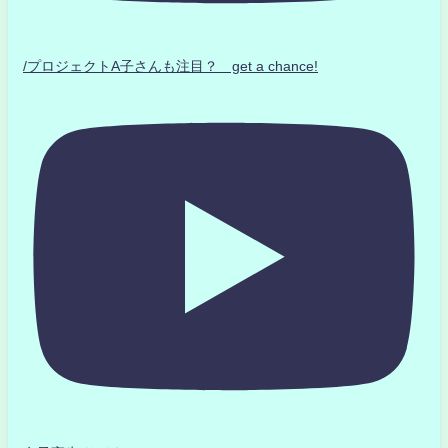
/プロジェクトA子さんも注目？ get a chance!