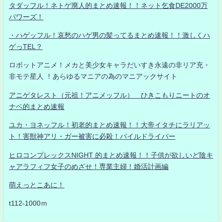
タダッフル！ネトゲ廃人的まとめ速報！！ネット乞食DE2000万
パワーズ！
・ハゲッフル！哀愁のハゲ男の髪ってるまとめ速報！！激しくハ
ゲっTEL？
ロボットアニメ！メカと美少女キャラだいすき永遠の非リア充・
非モテ星人 ！あらゆるマニアの為のマニアックサイト
アニゲタレスト（元祖！アニメッフル） ひきこもりニートのオ
ナベ的まとめ速報
ユカ・ヨネッフル！初老的まとめ速報！！大帝イタチにラリアッ
ト！害獣神アリ・ガー被害に必殺！パイルドライバー
ヒロコンプレックスNIGHT 的まとめ速報！！子供が欲しいど陰キ
ャアラフィフ女子のめざせ！専業主婦！婚活計画編
萌えっとこあに！
t112-1000ｍ