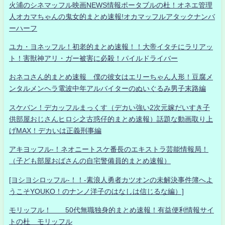
火浦のシネマッフル映画NEWS情報ポータブルの杜！オネエ管理
人オカマちゃんの鬼女的まとめ速報!オカマッフルアタックナンバ
ーハーフ
ユカ・ヨネッフル！初老的まとめ速報！！大帝イタチにラリアッ
ト！害獣神アリ・ガー被害に必殺！パイルドライバー
おネコさん的まとめ速報 僕の彼女はエリーちゃん人形！豆腐メ
ンタルメンヘラ電波中年アルバイターのぬいぐるみ男子末路編
スケバン！デカッフルまっくす（デカい強い2次元嫁だいすき子
供部屋おじさんヒロシ之古惑仔的まとめ速報）話題な動画取り上
げMAX！デカいは正義刑事編
アキヨッフル-！ネオニートスケ番長のエキストラ芸能情報局！
（子ども部屋おばさんの自宅警備員的まとめ速報）
[ヨシヨシロッフル-！！-素浪人勇者カツオンの未解決事件簿へよ
うこそYOUKO！のナンノ洋子のはなしは信じるな編）]
モリッフル！ 50代無職独身的まとめ速報！有益便利情報サイ
トの杜 モリッフル