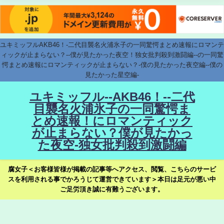
ユキミッフルAKB46！-二代目襲名火浦氷子の一同驚愕まとめ速報にロマンテ
ィックが止まらない？--僕が見たかった夜空！独女批判殺到激闘編--の一同驚
愕まとめ速報にロマンティックが止まらない？-僕の見たかった夜空編--僕の
見たかった星空編-
ユキミッフル--AKB46！--二代
目襲名火浦氷子の一同驚愕ま
とめ速報！にロマンティック
が止まらない？僕が見たかっ
た夜空-独女批判殺到激闘編
腐女子＜お客様皆様が掲載の記事等へアクセス、閲覧、こちらのサービ
スを利用される事でかろうじて運営できています＞本日は足元が悪い中
ご足労頂き誠に有難うございます。