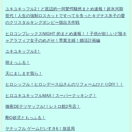
ユキユキッフル2！ど底辺的一同驚愕騒然まとめ速報！超氷河期
世代！人生の強制ロスカットですべてを失ったキグナス氷子の愛
のクリスタルキングボンビー脱出大作戦
ヒロコンプレックスNIGHT 的まとめ速報！！子供が欲しいど陰キ
ャアラフィフ女子のめざせ！専業主婦！婚活計画編
ユキユキッフル3！
萌えっふる！
天にまします我ら！
ヒロシッフル！ヒロシデース山さんのリフォームひとりDIY！！
ヒロユキユキッフルMAX！スーパークッキング！
徹夜DEテツヤッフル!！レトロ館2号店！
剛Q超児ともっふる！
ヤナッフル ゲームだいすき6！放送局