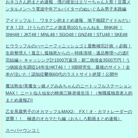
おネコさん的まとめ速報 僕の彼女はエリーちゃん人形！豆腐メ
ンタルメンヘラ電波中年アルバイターのぬいぐるみ男子末路編
アイドッフル！ ワタクシ的まとめ速報 地下格闘アイドルだい
すき！23 ひうらのアニメ放送局101ちゃんねる BNK48 ！
SNH48！JKT48！MNL48！SGO48！GNZ48！STU48！SKE48
ヒウラッフルのハーニーフィニッシュゴミ屋敷補完計画 ＜必殺！
生前整理人！孤立し孤独死からの～特殊清掃・遺品整理への道F
完結編＞ キャッシング計1500万返済：厨二病借金3500万円！う
つ病統合失調症14年生HKT46！！9期研究生、最後のサイト！全
米が泣いた！認知症鬱病60代のラストサイト絶賛！公開中
魔法熟女/美魔女ッ娘メグみみちゃんのニートッフルステーション
MAX！ ニート仙人仙女の映画三昧老後生活！（無職孤独居老人的
まとめ速報Z)]
乙女系腐男子のオカマッフルMAX2- FX！オ・カマトレーダーの
逆襲！！ 極道のオカマたち編（おもしろ動画まとめ速報）
スーパーウンコ！