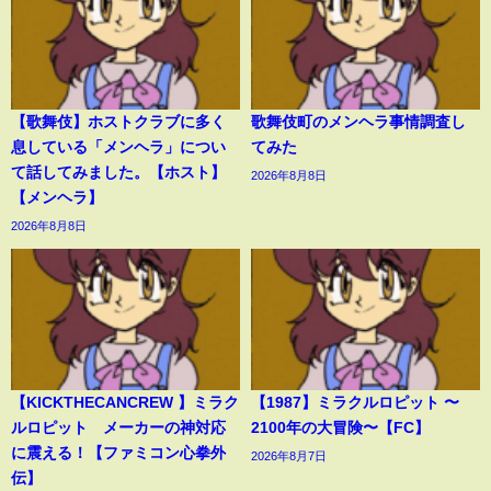
【歌舞伎】ホストクラブに多く
歌舞伎町のメンヘラ事情調査し
息している「メンヘラ」につい
てみた
て話してみました。【ホスト】
2026年8月8日
【メンヘラ】
2026年8月8日
【KICKTHECANCREW 】ミラク
【1987】ミラクルロピット 〜
ルロピット メーカーの神対応
2100年の大冒険〜【FC】
に震える！【ファミコン心拳外
2026年8月7日
伝】