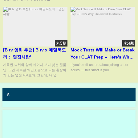
未分類
未分類
[B tv 영화 추천] B tv x 메밀묵도
Mock Tests Will Make or Break
리 : ‘옆집사람’
Your CLAT Prep – Here’s Why!
#mocktest #testseries
지독한 숙취와 함께 깨어나 보니 낯선 원룸
If you’re still unsure about joining a test
안. 그간 지독한 벽간소음으로 나를 환장하
series — this short is you...
게 만든 옆집 404호다. 그런데, 내 옆...
s