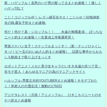
新・ハゲッフル！哀愁のハゲ男の髪ってるまとめ速報！！激しく
ハゲっTEL？
こじ！コジッフル@！-レズっ娘百合ネエ！こじらせ！50独身処
女のBL腐女子的まとめ速報-
何だ！何が？真・シロッフル！！ 永遠の無職童貞- ぼっちな
ニート的まとめ速報！一生童貞上等夜露死苦！
男装スケバン女子！スケッフルまっくす！（新・ナンノひゃくし
きっ!！ビー玉のおいぬさん的まとめ速報） 話題な事件からおも
しろ動画まで取り上げまっくす
ロボットアニメ！メカと美少女キャラだいすき永遠の非リア充・
非モテ星人 ！あらゆるマニアの為のマニアックサイト
ハルッフル-専業主夫的YOUTUBERまとめ速報！キモデブおた
く！初老人の介護生活！激動の1750日
アニゲタレスト（元祖！アニメッフル） ひきこもりニートのオ
ナベ的まとめ速報