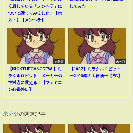
く息している「メンヘラ」に
してみた
ついて話してみました。【ホ
スト】【メンヘラ】
未分類
未分類
【KICKTHECANCREW 】ミ
【1987】ミラクルロピット
ラクルロピット メーカーの
〜2100年の大冒険〜【FC】
神対応に震える！【ファミコ
ン心拳外伝】
未分類
の関連記事