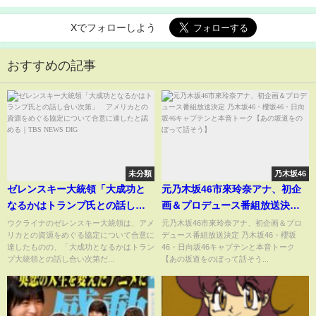
Xでフォローしよう
おすすめの記事
未分類
乃木坂46
ゼレンスキー大統領「大成功と
元乃木坂46市來玲奈アナ、初企
なるかはトランプ氏との話し合
画＆プロデュース番組放送決定
い次第」 アメリカとの資源を
乃木坂46・櫻坂46・日向坂46キ
ウクライナのゼレンスキー大統領は、アメ
元乃木坂46市來玲奈アナ、初企画＆プロ
リカとの資源をめぐる協定について合意に
デュース番組放送決定 乃木坂46・櫻坂
めぐる協定について合意に達し
ャプテンと本音トーク【あの坂
達したものの、「大成功となるかはトラン
46・日向坂46キャプテンと本音トーク
たと認める｜TBS NEWS DIG
道をのぼって話そう】
プ大統領との話し合い次第だ...
【あの坂道をのぼって話そう...