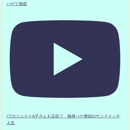
ハゲて無双
/プロジェクトA子さんも注目？ 独身ハゲ僧侶のサンドイッチ
人生