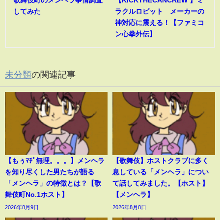
してみた
ラクルロピット メーカーの
神対応に震える！【ファミコ
ン心拳外伝】
未分類
の関連記事
【もぅﾏﾁﾞ無理。。。】メンヘラ
【歌舞伎】ホストクラブに多く
を知り尽くした男たちが語る
息している「メンヘラ」につい
「メンヘラ」の特徴とは？【歌
て話してみました。【ホスト】
舞伎町No.1ホスト】
【メンヘラ】
2026年8月9日
2026年8月8日