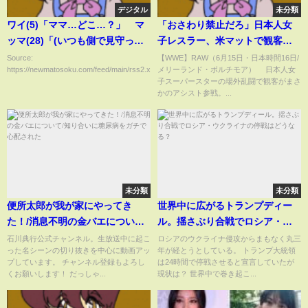
デジタル
未分類
ワイ(5)「ママ…どこ…？」 マ
「おさわり禁止だろ」日本人女
ッマ(28)「(いつも側で見守って
子レスラー、米マットで観客の
るやろ！いちいち呼ぶな！)」
行動が物議 “神ファンサ”の声も
Source:
【WWE】RAW（6月15日・日本時間16日/
https://newmatosoku.com/feed/main/rss2.xml...
メリーランド・ボルチモア） 日本人女
(ABEMA TIMES)
子スーパースターの場外乱闘で観客がまさ
かのアシスト参戦。...
未分類
未分類
便所太郎が我が家にやってき
世界中に広がるトランプディー
た！/消息不明の金バエについて/
ル。揺さぶり合戦でロシア・ウ
知り合いに糖尿病をガチで心配
クライナの停戦はどうなる？
石川典行公式チャンネル。生放送中に起こ
ロシアのウクライナ侵攻からまもなく丸三
った名シーンの切り抜きを中心に動画アッ
年が経とうとしている。 トランプ大統領
された
プしています。 チャンネル登録もよろし
は24時間で停戦させると宣言していたが
くお願いします！ だっしゃ...
現状は？ 世界中で巻き起こ...