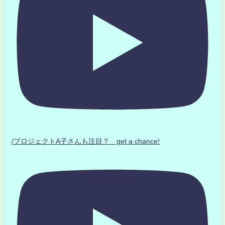
/プロジェクトA子さんも注目？ get a chance!