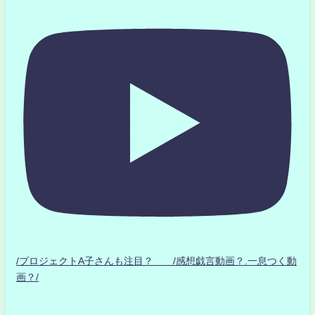
/プロジェクトA子さんも注目？ /感想戯言動画？.一息つく動
画？/