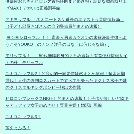
供部屋おじさんヒロシ之古惑仔的まとめ速報）話題な動画取り上
げMAX！デカいは正義刑事編
アキヨッフル-！ネオニートスケ番長のエキストラ芸能情報局！
（子ども部屋おばさんの自宅警備員的まとめ速報）
[ヨシヨシロッフル-！！-素浪人勇者カツオンの未解決事件簿へよ
うこそYOUKO！のナンノ洋子のはなしは信じるな編）]
モリッフル！ 50代無職独身的まとめ速報！有益便利情報サイ
トの杜 モリッフル
ユキユキッフル2！ど底辺的一同驚愕騒然まとめ速報！超氷河期
世代！人生の強制ロスカットですべてを失ったキグナス氷子の愛
のクリスタルキングボンビー脱出大作戦
ヒロコンプレックスNIGHT 的まとめ速報！！子供が欲しいど陰キ
ャアラフィフ女子のめざせ！専業主婦！婚活計画編
ユキユキッフル3！
萌えっふる！