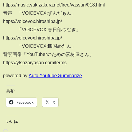
https://music.yukizakura.net/free/yassun/018.html
音声 「VOICEVOX:ずんだもん」
https://voicevox.hiroshiba.jp/
「VOICEVOX:春日部つむぎ」
https://voicevox.hiroshiba.jp/
「VOICEVOX:四国めたん」
背景画像「YouTuberのための素材屋さん」
https://ytsozaiyasan.com/terms
powered by
Auto Youtube Summarize
共有:
Facebook
X
いいね: