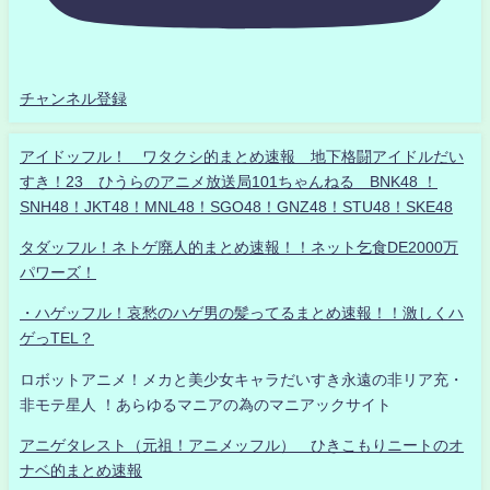
チャンネル登録
アイドッフル！ ワタクシ的まとめ速報 地下格闘アイドルだい
すき！23 ひうらのアニメ放送局101ちゃんねる BNK48 ！
SNH48！JKT48！MNL48！SGO48！GNZ48！STU48！SKE48
タダッフル！ネトゲ廃人的まとめ速報！！ネット乞食DE2000万
パワーズ！
・ハゲッフル！哀愁のハゲ男の髪ってるまとめ速報！！激しくハ
ゲっTEL？
ロボットアニメ！メカと美少女キャラだいすき永遠の非リア充・
非モテ星人 ！あらゆるマニアの為のマニアックサイト
アニゲタレスト（元祖！アニメッフル） ひきこもりニートのオ
ナベ的まとめ速報