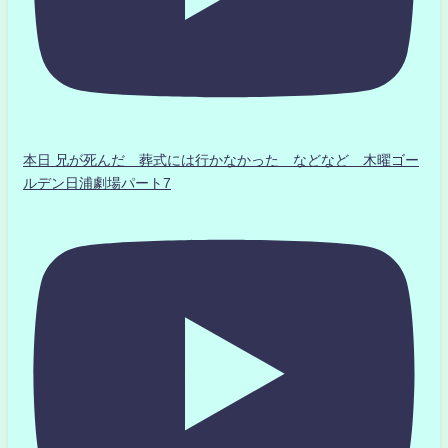
本日 兄が死んだ 葬式には行かなかった などなど 木曜ゴー
ルデン日浦劇場パート7