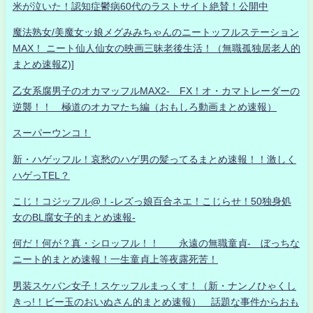
米が泣いた！認知症鬱病60代のラストサイト絶賛！公開中
魔法熟女/美魔女ッ娘メグみみちゃんのニートッフルステーション
MAX！ ニート仙人仙女の映画三昧老後生活！（無職孤独居老人的
まとめ速報Z)]
乙女系腐男子のオカマッフルMAX2- FX！オ・カマトレーダーの
逆襲！！ 極道のオカマたち編（おもしろ動画まとめ速報）
スーパーウンコ！
新・ハゲッフル！哀愁のハゲ男の髪ってるまとめ速報！！激しく
ハゲっTEL？
こじ！コジッフル@！-レズっ娘百合ネエ！こじらせ！50独身処
女のBL腐女子的まとめ速報-
何だ！何が？真・シロッフル！！ 永遠の無職童貞- ぼっちな
ニート的まとめ速報！一生童貞上等夜露死苦！
男装スケバン女子！スケッフルまっくす！（新・ナンノひゃくし
きっ!！ビー玉のおいぬさん的まとめ速報） 話題な事件からおも