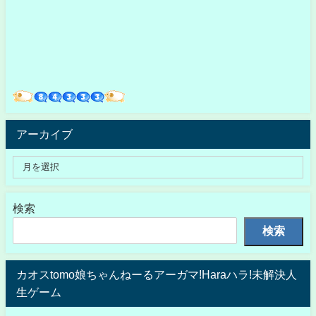
アーカイブ
検索
検索
カオスtomo娘ちゃんねーるアーガマ!Haraハラ!未解決人
生ゲーム