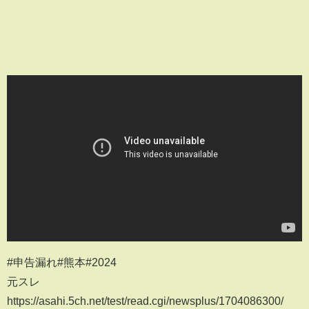
#申告漏れ#熊本#2024
元スレ
https://asahi.5ch.net/test/read.cgi/newsplus/1704086300/