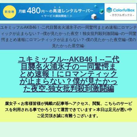
ユキミッフルAKB46！-二代目襲名火浦氷子の一同驚愕まとめ速報にロマンテ
ィックが止まらない？--僕が見たかった夜空！独女批判殺到激闘編--の一同驚
愕まとめ速報にロマンティックが止まらない？-僕の見たかった夜空編--僕の
見たかった星空編-
ユキミッフル--AKB46！--二代
目襲名火浦氷子の一同驚愕ま
とめ速報！にロマンティック
が止まらない？僕が見たかっ
た夜空-独女批判殺到激闘編
腐女子＜お客様皆様が掲載の記事等へアクセス、閲覧、こちらのサービ
スを利用される事でかろうじて運営できています＞本日は足元が悪い中
ご足労頂き誠に有難うございます。