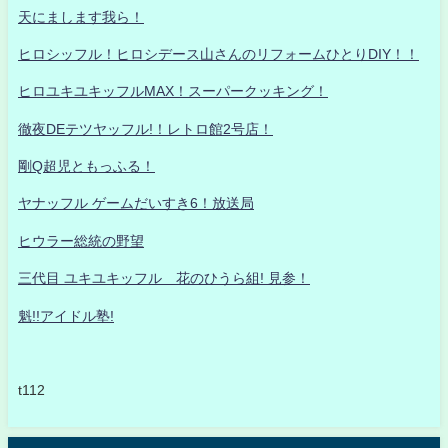
天にまします我ら！
ヒロシッフル！ヒロシデース山さんのリフォームひとりDIY！！
ヒロユキユキッフルMAX！スーパークッキング！
徹夜DEテツヤッフル!！レトロ館2号店！
剛Q超児ともっふる！
ヤナッフル ゲームだいすき6！放送局
ヒウラー総統の野望
三代目 ユキユキッフル 花のひうら組! 見参！
魁!!アイドル塾!
t112