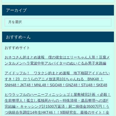
アーカイブ
おすすめ～ん
おすすめサイト
おネコさん的まとめ速報 僕の彼女はエリーちゃん人形！豆腐メ
ンタルメンヘラ電波中年アルバイターのぬいぐるみ男子末路編
アイドッフル！ ワタクシ的まとめ速報 地下格闘アイドルだい
すき！23 ひうらのアニメ放送局101ちゃんねる BNK48 ！
SNH48！JKT48！MNL48！SGO48！GNZ48！STU48！SKE48
ヒウラッフルのハーニーフィニッシュゴミ屋敷補完計画 ＜必殺！
生前整理人！孤立し孤独死からの～特殊清掃・遺品整理への道F
完結編＞ キャッシング計1500万返済：厨二病借金3500万円！う
つ病統合失調症14年生HKT46！！9期研究生、最後のサイト！全