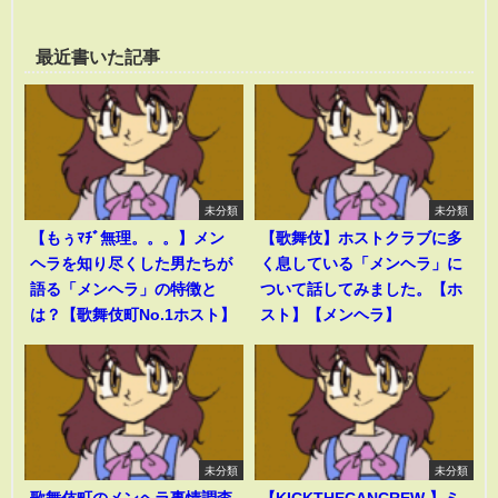
最近書いた記事
未分類
未分類
【もぅﾏﾁﾞ無理。。。】メン
【歌舞伎】ホストクラブに多
ヘラを知り尽くした男たちが
く息している「メンヘラ」に
語る「メンヘラ」の特徴と
ついて話してみました。【ホ
は？【歌舞伎町No.1ホスト】
スト】【メンヘラ】
未分類
未分類
歌舞伎町のメンヘラ事情調査
【KICKTHECANCREW 】ミ