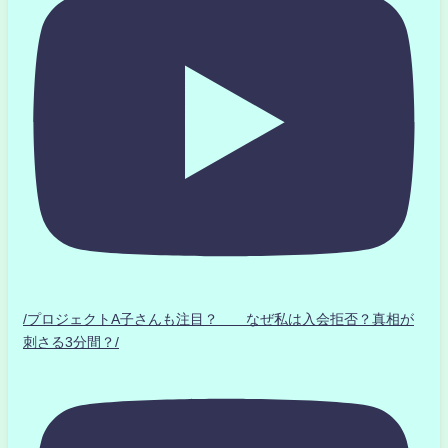
/プロジェクトA子さんも注目？ なぜ私は入会拒否？真相が
刺さる3分間？/