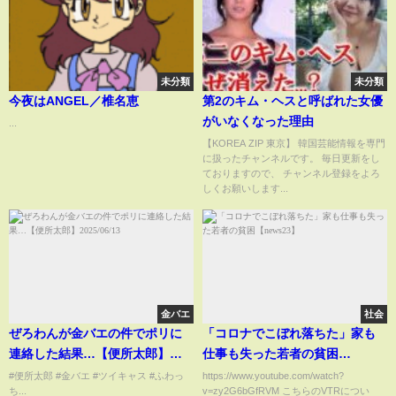
未分類
未分類
今夜はANGEL／椎名恵
第2のキム・ヘスと呼ばれた女優
がいなくなった理由
...
【KOREA ZIP 東京】 韓国芸能情報を専門
に扱ったチャンネルです。 毎日更新をし
ておりますので、 チャンネル登録をよろ
しくお願いします...
金バエ
社会
ぜろわんが金バエの件でポリに
「コロナでこぼれ落ちた」家も
連絡した結果…【便所太郎】
仕事も失った若者の貧困
2025/06/13
【news23】
#便所太郎 #金バエ #ツイキャス #ふわっ
https://www.youtube.com/watch?
ち...
v=zy2G6bGfRVM こちらのVTRについ