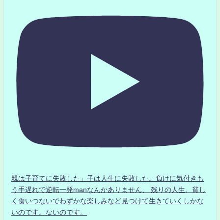
親は子育てに失敗した」子は人生に失敗した。負けに気付きも
う手遅れで逆転一発manなんかありません、 残りの人生、貧し
く食いつないでわずかな楽しみなど見つけて生きていくしかな
いのです。ないのです。