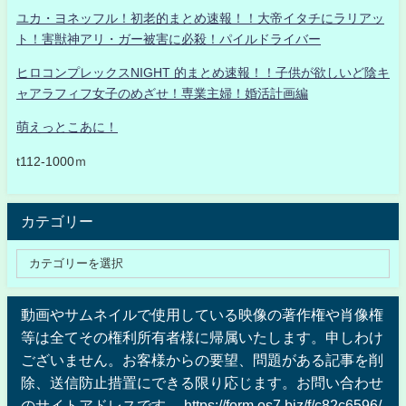
ユカ・ヨネッフル！初老的まとめ速報！！大帝イタチにラリアッ
ト！害獣神アリ・ガー被害に必殺！パイルドライバー
ヒロコンプレックスNIGHT 的まとめ速報！！子供が欲しいど陰キ
ャアラフィフ女子のめざせ！専業主婦！婚活計画編
萌えっとこあに！
t112-1000ｍ
カテゴリー
動画やサムネイルで使用している映像の著作権や肖像権
等は全てその権利所有者様に帰属いたします。申しわけ
ございません。お客様からの要望、問題がある記事を削
除、送信防止措置にできる限り応じます。お問い合わせ
のサイトアドレスです。 https://form.os7.biz/f/c82c6596/