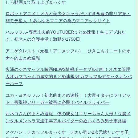
しろ動画まで取り上げまっくす
ロボットアニメ！メカと美少女キャラだいすき永遠の非リア充・
非モテ星人 ！あらゆるマニアの為のマニアックサイト
ハルッフル-専業主夫的YOUTUBERまとめ速報！キモデブおた
く！初老人の介護生活！激動の1750日
アニゲタレスト（元祖！アニメッフル） ひきこもりニートのオ
ナベ的まとめ速報
火浦のシネマッフル映画NEWS情報ポータブルの杜！オネエ管理
人オカマちゃんの鬼女的まとめ速報!オカマッフルアタックナンバ
ーハーフ
ユカ・ヨネッフル！初老的まとめ速報！！大帝イタチにラリアッ
ト！害獣神アリ・ガー被害に必殺！パイルドライバー
おネコさん的まとめ速報 僕の彼女はエリーちゃん人形！豆腐メ
ンタルメンヘラ電波中年アルバイターのぬいぐるみ男子末路編
スケバン！デカッフルまっくす（デカい強い2次元嫁だいすき子