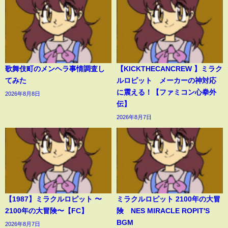
歌舞伎町のメンヘラ事情調査し
【KICKTHECANCREW 】ミラク
てみた
ルロピット メーカーの神対応
に震える！【ファミコン心拳外
2026年8月8日
伝】
2026年8月7日
【1987】ミラクルロピット 〜
ミラクルロピット 2100年の大冒
2100年の大冒険〜【FC】
険 NES MIRACLE ROPIT'S
BGM
2026年8月7日