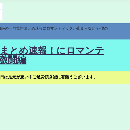
編--の一同驚愕まとめ速報にロマンティックが止まらない？-僕の
驚愕まとめ速報！にロマンテ
激闘編
日は足元が悪い中ご足労頂き誠に有難うございます。