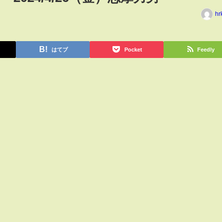
hr
はてブ
Pocket
Feedly