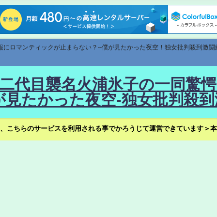
速報にロマンティックが止まらない？--僕が見たかった夜空！独女批判殺到激闘
！--二代目襲名火浦氷子の一同
見たかった夜空-独女批判殺到
、こちらのサービスを利用される事でかろうじて運営できています＞本