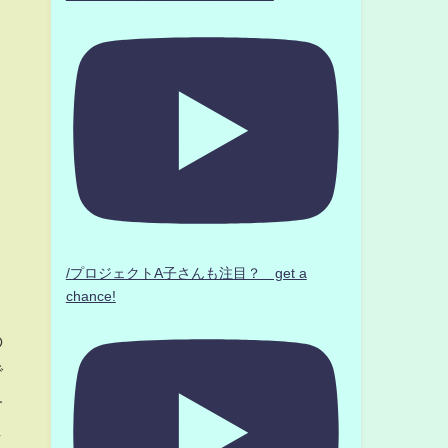
/プロジェクトA子さんも注目？ get a
chance!
の
で
終
じ