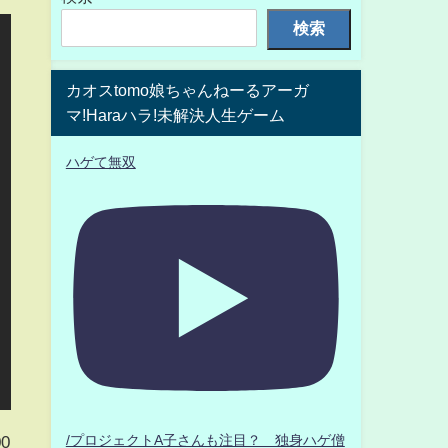
検索
カオスtomo娘ちゃんねーるアーガ
マ!Haraハラ!未解決人生ゲーム
ハゲて無双
0
/プロジェクトA子さんも注目？ 独身ハゲ僧