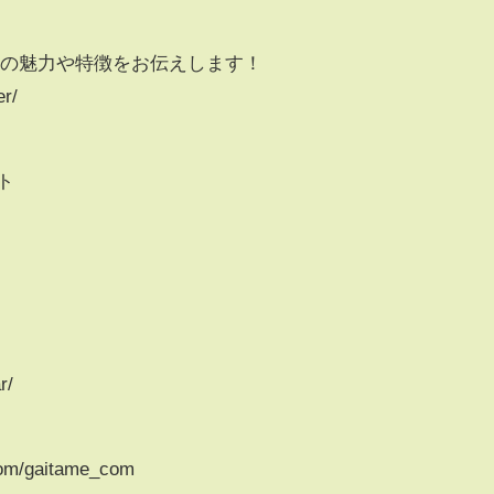
Xの魅力や特徴をお伝えします！
er/
ト
r/
com/gaitame_com