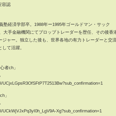
安容認
塾経済学部卒。1988年ー1995年ゴールドマン・サック
証券等、大手金融機関にてプロップトレーダーを歴任、その後香
ージャー。独立した後も、世界各地の有力トレーダーと交
として活躍。
初心者ch」
ら
nel/UCjxLGpsR3OfSFtP7T2513Bw?sub_confirmation=1
ch」
ら
nel/UCkWjVJxPq3yI0h_LgV9A-Xg?sub_confirmation=1