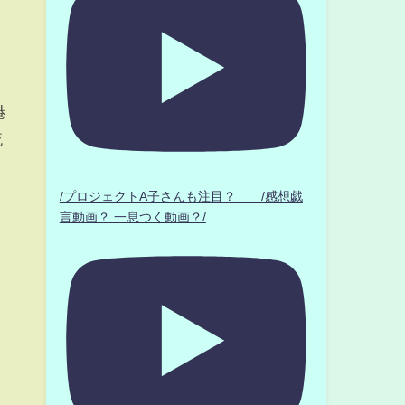
港
流
/プロジェクトA子さんも注目？ /感想戯
言動画？.一息つく動画？/