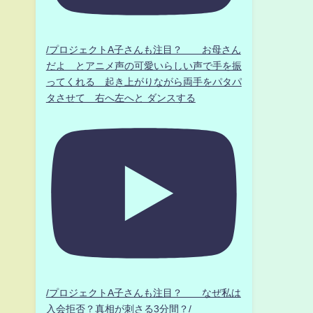
/プロジェクトA子さんも注目？ お母さん
だよ とアニメ声の可愛いらしい声で手を振
ってくれる 起き上がりながら両手をパタパ
タさせて 右へ左へと ダンスする
/プロジェクトA子さんも注目？ なぜ私は
入会拒否？真相が刺さる3分間？/