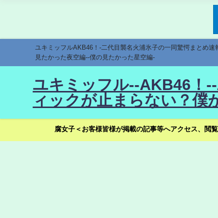
ユキミッフルAKB46！-二代目襲名火浦氷子の一同驚愕まとめ
見たかった夜空編--僕の見たかった星空編-
ユキミッフル--AKB46
ィックが止まらない？僕が
腐女子＜お客様皆様が掲載の記事等へアクセス、閲覧