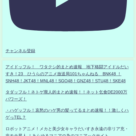
チャンネル登録
アイドッフル！ ワタクシ的まとめ速報 地下格闘アイドルだい
すき！23 ひうらのアニメ放送局101ちゃんねる BNK48 ！
SNH48！JKT48！MNL48！SGO48！GNZ48！STU48！SKE48
タダッフル！ネトゲ廃人的まとめ速報！！ネット乞食DE2000万
パワーズ！
・ハゲッフル！哀愁のハゲ男の髪ってるまとめ速報！！激しくハ
ゲっTEL？
ロボットアニメ！メカと美少女キャラだいすき永遠の非リア充・
非モテ星人 ！あらゆるマニアの為のマニアックサイト