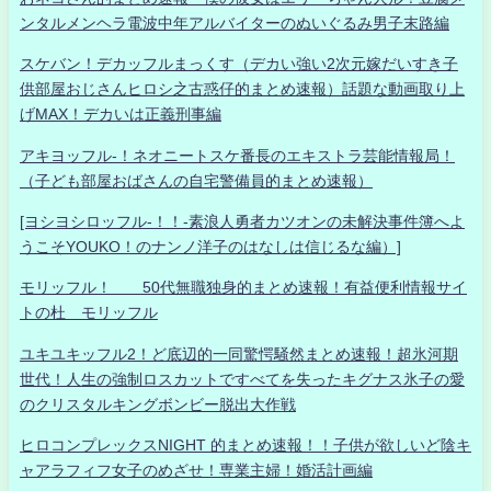
ンタルメンヘラ電波中年アルバイターのぬいぐるみ男子末路編
スケバン！デカッフルまっくす（デカい強い2次元嫁だいすき子
供部屋おじさんヒロシ之古惑仔的まとめ速報）話題な動画取り上
げMAX！デカいは正義刑事編
アキヨッフル-！ネオニートスケ番長のエキストラ芸能情報局！
（子ども部屋おばさんの自宅警備員的まとめ速報）
[ヨシヨシロッフル-！！-素浪人勇者カツオンの未解決事件簿へよ
うこそYOUKO！のナンノ洋子のはなしは信じるな編）]
モリッフル！ 50代無職独身的まとめ速報！有益便利情報サイ
トの杜 モリッフル
ユキユキッフル2！ど底辺的一同驚愕騒然まとめ速報！超氷河期
世代！人生の強制ロスカットですべてを失ったキグナス氷子の愛
のクリスタルキングボンビー脱出大作戦
ヒロコンプレックスNIGHT 的まとめ速報！！子供が欲しいど陰キ
ャアラフィフ女子のめざせ！専業主婦！婚活計画編