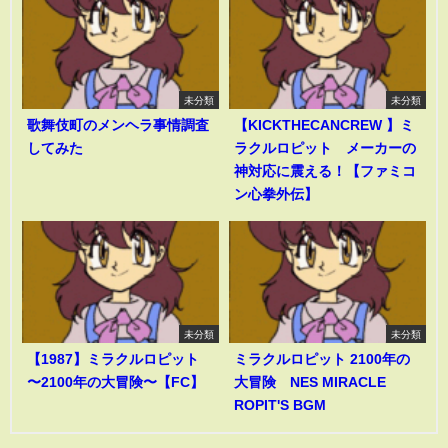
未分類
未分類
歌舞伎町のメンヘラ事情調査
【KICKTHECANCREW 】ミ
してみた
ラクルロピット メーカーの
神対応に震える！【ファミコ
ン心拳外伝】
未分類
未分類
【1987】ミラクルロピット
ミラクルロピット 2100年の
〜2100年の大冒険〜【FC】
大冒険 NES MIRACLE
ROPIT'S BGM