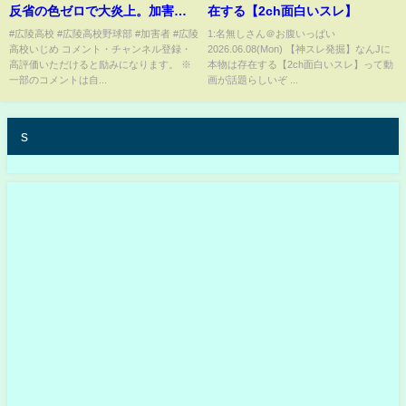
反省の色ゼロで大炎上。加害者
在する【2ch面白いスレ】
生徒の正体がヤバすぎた。
#広陵高校 #広陵高校野球部 #加害者 #広陵
1:名無しさん＠お腹いっぱい
高校いじめ コメント・チャンネル登録・
2026.06.08(Mon) 【神スレ発掘】なんJに
高評価いただけると励みになります。 ※
本物は存在する【2ch面白いスレ】って動
一部のコメントは自...
画が話題らしいぞ ...
s