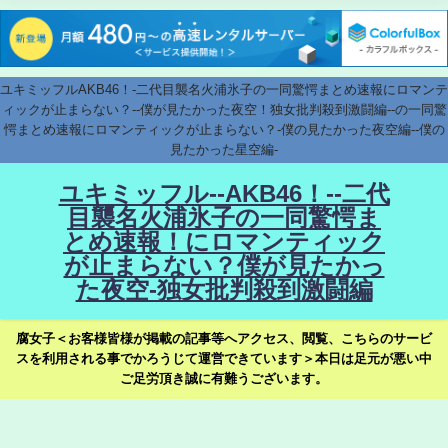
ユキミッフルAKB46！-二代目襲名火浦氷子の一同驚愕まとめ速報にロマンテ
ィックが止まらない？--僕が見たかった夜空！独女批判殺到激闘編--の一同驚
愕まとめ速報にロマンティックが止まらない？-僕の見たかった夜空編--僕の
見たかった星空編-
ユキミッフル--AKB46！--二代
目襲名火浦氷子の一同驚愕ま
とめ速報！にロマンティック
が止まらない？僕が見たかっ
た夜空-独女批判殺到激闘編
腐女子＜お客様皆様が掲載の記事等へアクセス、閲覧、こちらのサービ
スを利用される事でかろうじて運営できています＞本日は足元が悪い中
ご足労頂き誠に有難うございます。