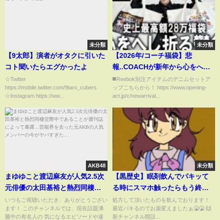
未分類
未分類
【9太郎】演者がオタクに引いた
【2026年/コーチ福袋】悲
コト聞いたらエグかったよ
報..COACHが新年から心をへし
折ってきた(涙)過去最悪レベルの
☆Twitter
◼️Reebok別注アイテムのデニムセットア
https://mobile.twitter.com/9taro_cubers
ップこちらから！ https://www.opening-
鬱袋が爆誕。28万円メンズ＆レ
☆Instagram https://ww...
act.jp/c/newarrival...
ディース福袋を開封!130万相当
の中身をガチレビュー【新年/ア
ウトレット】
AKB48
未分類
まゆゆこと渡辺麻友が人気2.5次
【黒歴史】眠剤飲んでパキッて
元俳優の太田基裕と熱烈同棲交
る時にスマホ触ったらもう終わ
際中であることが週刊誌によっ
り
いつもご視聴いただき、ありがとうござい
処方して頂いたものを飲んでおります！
ます！ このチャンネルでは、現在話題沸
最近パキるのでお薬変えましたぁ🤮🤮 🙌
て暴露…芸能界を去った元AKB
騰中の有名人の 気になるエピソードや速
新チャンネル開設...