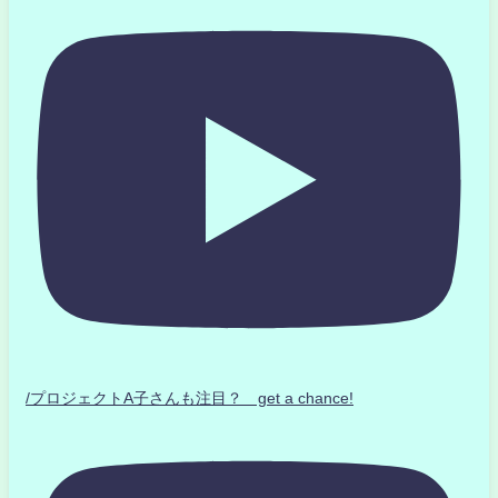
/プロジェクトA子さんも注目？ get a chance!