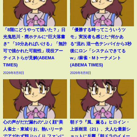
「8階にどうやって描いた？」日
「優勝する時ってこういうツ
光鬼怒川・廃ホテルに“巨大落書
モ」実況者も感じた“何かあ
き” 「10分あればいける」「無許
る”流れ 混一色テンパイから3秒
可で描かれた可能性」現役アー
後にロン「システムできてる
ティストらが見解(ABEMA
w」/麻雀・Mトーナメント
TIMES)
(ABEMA TIMES)
2026年8月8日
2026年8月8日
心の声がだだ漏れの“ぷく顔”美
朝ドラ『風、薫る』ヒロイン・
人雀士・東城りお、熱いリーチ
上坂樹里（21）、大人な最新シ
でアガれず頬ぷっくり ファンに
ョットに反響「朝ドラのイメー