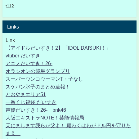
t112
Links
Link
【アイドルだいすき！2】「IDOL DAISUKI！」
vtuber だいすき
アニメだいすき！26-
オラシオンの競馬グランプリ
スーパーウンコウーマンT・子なし
スケバン氷子のまとめ速報！
とおやまエリア51
一番くじ福袋 だいすき
声優だいすき！26- bnk46
大阪エキストラNOTE！芸能情報局
天にまします我らが父よ！ 願わくはわがドル円を守りた
まえ！