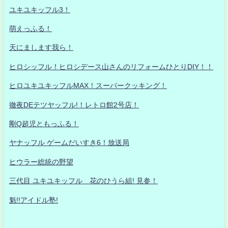
ユキユキッフル3！
萌えっふる！
天にまします我ら！
ヒロシッフル！ヒロシデース山さんのリフォームひとりDIY！！
ヒロユキユキッフルMAX！スーパークッキング！
徹夜DEテツヤッフル!！レトロ館2号店！
剛Q超児ともっふる！
ヤナッフル ゲームだいすき6！放送局
ヒウラー総統の野望
三代目 ユキユキッフル 花のひうら組! 見参！
魁!!アイドル塾!