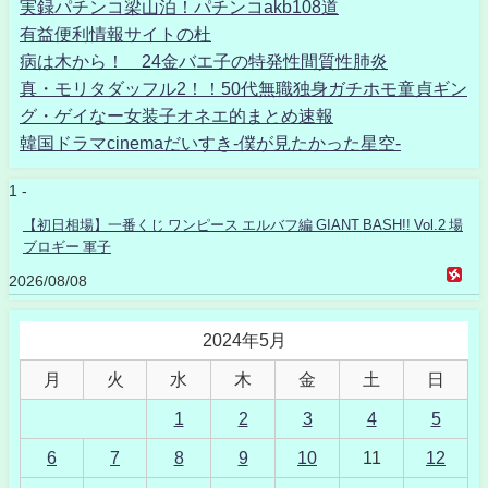
実録パチンコ梁山泊！パチンコakb108道
有益便利情報サイトの杜
病は木から！ 24金バエ子の特発性間質性肺炎
真・モリタダッフル2！！50代無職独身ガチホモ童貞ギン
グ・ゲイなー女装子オネエ的まとめ速報
韓国ドラマcinemaだいすき-僕が見たかった星空-
1 -
【初日相場】一番くじ ワンピース エルバフ編 GIANT BASH!! Vol.2 場
ブロギー 軍子
2026/08/08
2024年5月
月
火
水
木
金
土
日
1
2
3
4
5
6
7
8
9
10
11
12