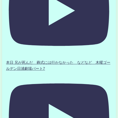
本日 兄が死んだ 葬式には行かなかった などなど 木曜ゴー
ルデン日浦劇場パート7