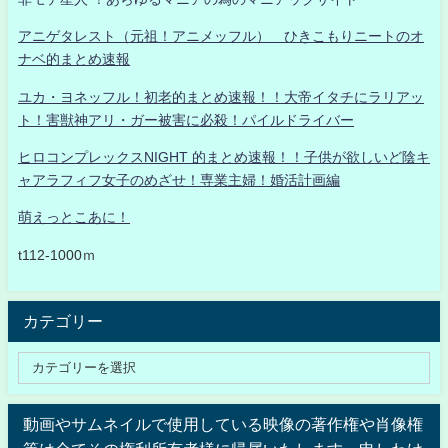
アニゲタレスト（元祖！アニメッフル） ひきこもりニートのオ
ナベ的まとめ速報
ユカ・ヨネッフル！初老的まとめ速報！！大帝イタチにラリアッ
ト！害獣神アリ・ガー被害に必殺！パイルドライバー
ヒロコンプレックスNIGHT 的まとめ速報！！子供が欲しいど陰キ
ャアラフィフ女子のめざせ！専業主婦！婚活計画編
萌えっとこあに！
t112-1000ｍ
カテゴリー
動画やサムネイルで使用している映像の著作権や肖像権