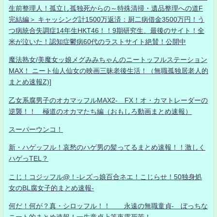
生前整理人！孤立し孤独死からの～特殊清掃・遺品整理への道F
完結編＞ キャッシング計1500万返済：厨二病借金3500万円！う
つ病統合失調症14年生HKT46！！9期研究生、最後のサイト！全
米が泣いた！認知症鬱病60代のラストサイト絶賛！公開中
魔法熟女/美魔女ッ娘メグみみちゃんのニートッフルステーション
MAX！ ニート仙人仙女の映画三昧老後生活！（無職孤独居老人的
まとめ速報Z)]
乙女系腐男子のオカマッフルMAX2- FX！オ・カマトレーダーの
逆襲！！ 極道のオカマたち編（おもしろ動画まとめ速報）
スーパーウンコ！
新・ハゲッフル！哀愁のハゲ男の髪ってるまとめ速報！！激しく
ハゲっTEL？
こじ！コジッフル@！-レズっ娘百合ネエ！こじらせ！50独身処
女のBL腐女子的まとめ速報-
何だ！何が？真・シロッフル！！ 永遠の無職童貞- ぼっちな