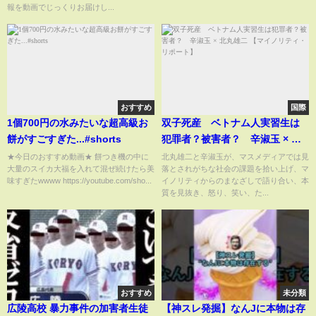
の人気メンバーの今がヤバすぎ
報を動画でじっくりお届けし...
た…
おすすめ
国際
1個700円の水みたいな超高級お
双子死産 ベトナム人実習生は
餅がすごすぎた...#shorts
犯罪者？被害者？ 辛淑玉 × 北
丸雄二 【マイノリティ・リポー
★今日のおすすめ動画★ 餅つき機の中に
北丸雄二と辛淑玉が、マスメディアでは見
大量のスイカ大福を入れて混ぜ続けたら美
落とされがちな社会の課題を拾い上げ、マ
ト】
味すぎたwwww https://youtube.com/sho...
イノリティからのまなざしで語り合い、本
質を見抜き、怒り、笑い、た...
おすすめ
未分類
広陵高校 暴力事件の加害者生徒
【神スレ発掘】なんJに本物は存