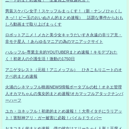
ニート的まとめ速報！一生童貞上等夜露死苦！
男装スケバン女子！スケッフルまっくす！（新・ナンノひゃくし
きっ!！ビー玉のおいぬさん的まとめ速報） 話題な事件からおも
しろ動画まで取り上げまっくす
ロボットアニメ！メカと美少女キャラだいすき永遠の非リア充・
非モテ星人 ！あらゆるマニアの為のマニアックサイト
ハルッフル-専業主夫的YOUTUBERまとめ速報！キモデブおた
く！初老人の介護生活！激動の1750日
アニゲタレスト（元祖！アニメッフル） ひきこもりニートのオ
ナベ的まとめ速報
火浦のシネマッフル映画NEWS情報ポータブルの杜！オネエ管理
人オカマちゃんの鬼女的まとめ速報!オカマッフルアタックナンバ
ーハーフ
ユカ・ヨネッフル！初老的まとめ速報！！大帝イタチにラリアッ
ト！害獣神アリ・ガー被害に必殺！パイルドライバー
おネコさん的まとめ速報 僕の彼女はエリーちゃん人形！豆腐メ