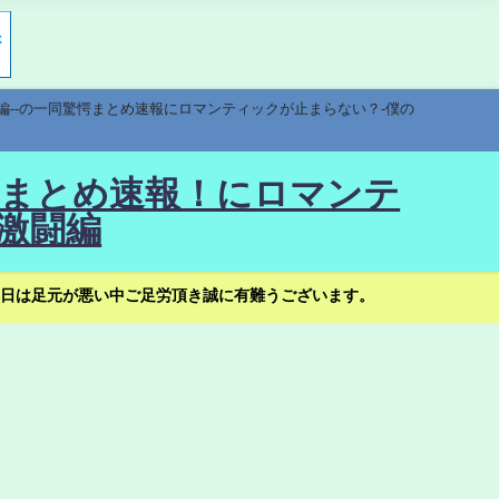
編--の一同驚愕まとめ速報にロマンティックが止まらない？-僕の
驚愕まとめ速報！にロマンテ
激闘編
日は足元が悪い中ご足労頂き誠に有難うございます。