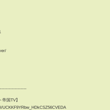
1
ver/
-------------------
帝国TV】
annel/UCKKF9YRbw_HDkCSZ56CVEDA