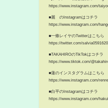
https://www.instagram.com/taiyo
■麗 のInstagramはコチラ
https://www.instagram.com/hango
■一條レイヤのTwitterはこちら
https://twitter.com/salvia059162
■TAKAHIROのTikTokはコチラ
https://www.tiktok.com/@takah
■蓮のインスタグラムはこちら
https://www.instagram.com/renr
■白平のInstagramはコチラ
https://www.instagram.com/haku