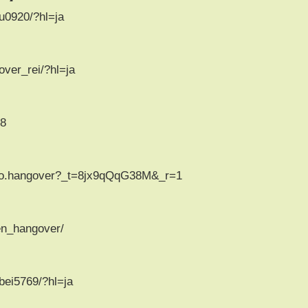
u0920/?hl=ja
ver_rei/?hl=ja
08
iro.hangover?_t=8jx9qQqG38M&_r=1
en_hangover/
bei5769/?hl=ja