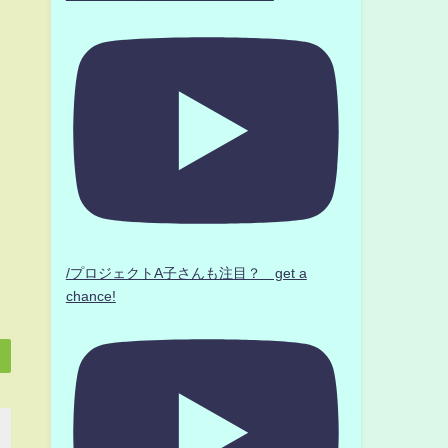
/プロジェクトA子さんも注目？ get a
chance!