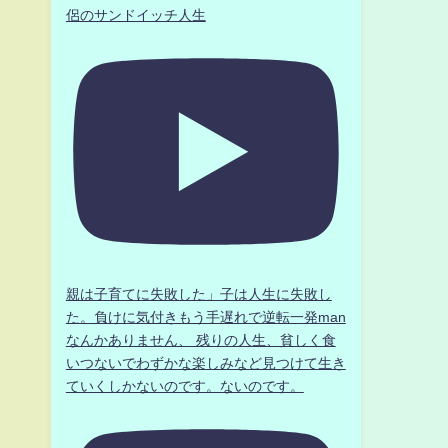
侶のサンドイッチ人生
親は子育てに失敗した」子は人生に失敗し
た。負けに気付きもう手遅れで逆転一発man
なんかありません、 残りの人生、貧しく食
いつないでわずかな楽しみなど見つけて生き
ていくしかないのです。ないのです。