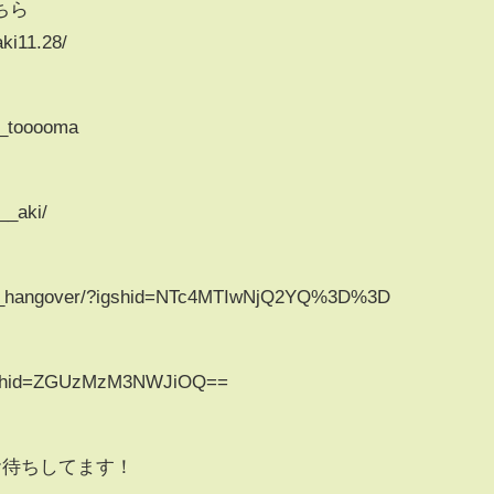
こちら
ki11.28/
__tooooma
__aki/
era_hangover/?igshid=NTc4MTIwNjQ2YQ%3D%3D
g?igshid=ZGUzMzM3NWJiOQ==
お待ちしてます！