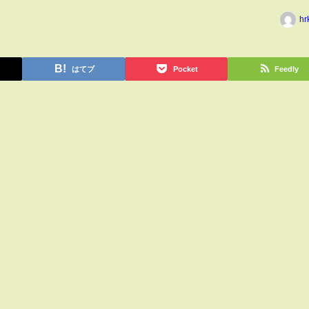
hr
はてブ
Pocket
Feedly