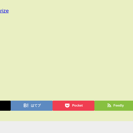
rize
はてブ
Pocket
Feedly