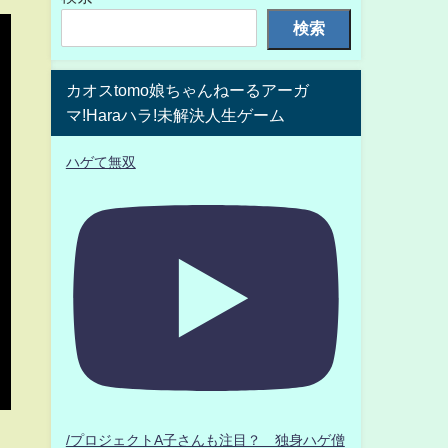
検索
カオスtomo娘ちゃんねーるアーガ
マ!Haraハラ!未解決人生ゲーム
ハゲて無双
/プロジェクトA子さんも注目？ 独身ハゲ僧