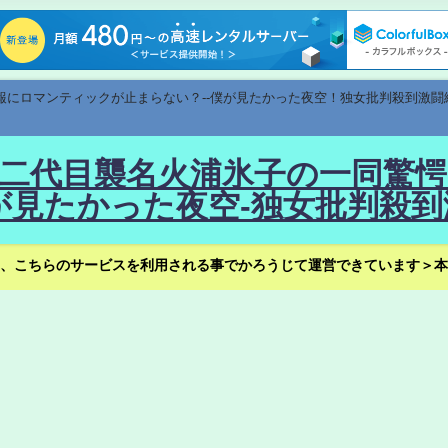
速報にロマンティックが止まらない？--僕が見たかった夜空！独女批判殺到激闘
！--二代目襲名火浦氷子の一同
見たかった夜空-独女批判殺到
、こちらのサービスを利用される事でかろうじて運営できています＞本