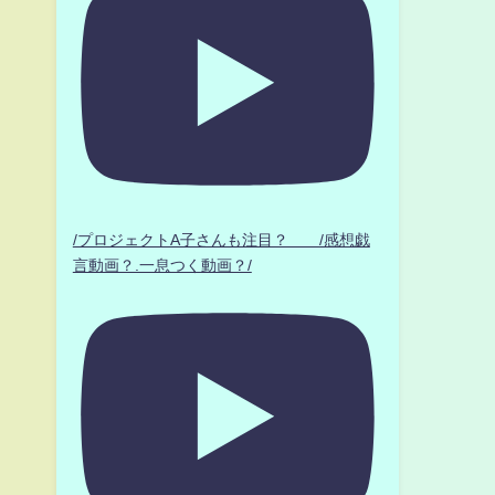
/プロジェクトA子さんも注目？ /感想戯
言動画？.一息つく動画？/