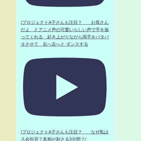
/プロジェクトA子さんも注目？ お母さん
だよ とアニメ声の可愛いらしい声で手を振
ってくれる 起き上がりながら両手をパタパ
タさせて 右へ左へと ダンスする
/プロジェクトA子さんも注目？ なぜ私は
入会拒否？真相が刺さる3分間？/