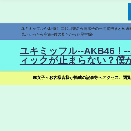
ユキミッフルAKB46！-二代目襲名火浦氷子の一同驚愕まとめ
見たかった夜空編--僕の見たかった星空編-
ユキミッフル--AKB46
ィックが止まらない？僕が
腐女子＜お客様皆様が掲載の記事等へアクセス、閲覧