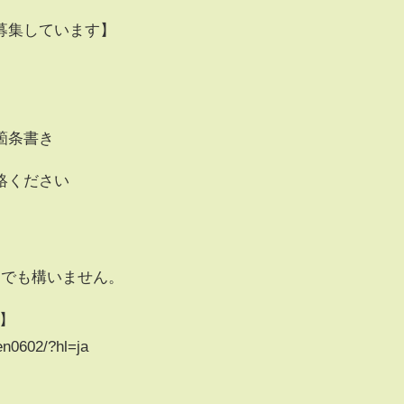
募集しています】
箇条書き
絡ください
Mでも構いません。
m】
n0602/?hl=ja