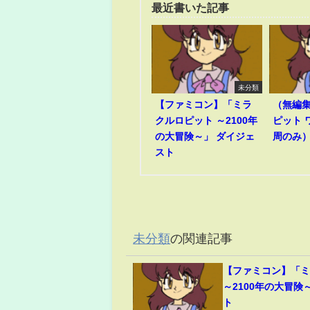
最近書いた記事
未分類
【ファミコン】「ミラ
（無編
クルロピット ～2100年
ピット 
の大冒険～」 ダイジェ
周のみ）R
スト
未分類
の関連記事
【ファミコン】「
～2100年の大冒険
ト