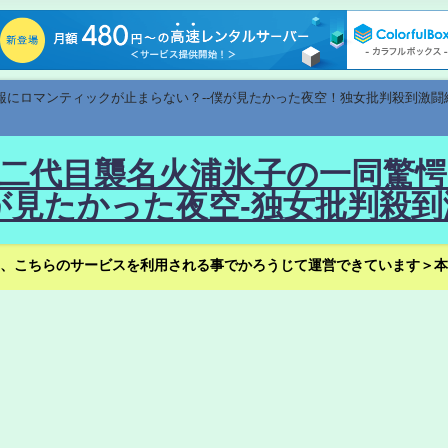
速報にロマンティックが止まらない？--僕が見たかった夜空！独女批判殺到激闘
！--二代目襲名火浦氷子の一同
見たかった夜空-独女批判殺到
、こちらのサービスを利用される事でかろうじて運営できています＞本