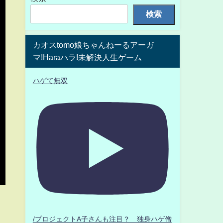
検索
カオスtomo娘ちゃんねーるアーガ
マ!Haraハラ!未解決人生ゲーム
ハゲて無双
/プロジェクトA子さんも注目？ 独身ハゲ僧