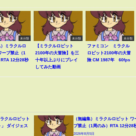
未分類
未分類
未分類
集）ミラクルロ
【ミラクルロピット
ファミコン ミラクル
ワープ禁止（1
2100年の大冒険】を三
ロピット2100年の大冒
TA 12分28秒
十年以上ぶりにプレイ
険 CM 1987年 60fps
してみた動画
ミラクルロピット
（無編集）ミラクルロピット ワ
～」 ダイジェス
プ禁止（1周のみ）RTA 12分28
2026年8月5日