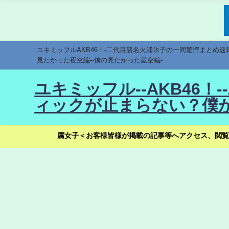
ユキミッフルAKB46！-二代目襲名火浦氷子の一同驚愕まとめ
見たかった夜空編--僕の見たかった星空編-
ユキミッフル--AKB46
ィックが止まらない？僕が
腐女子＜お客様皆様が掲載の記事等へアクセス、閲覧