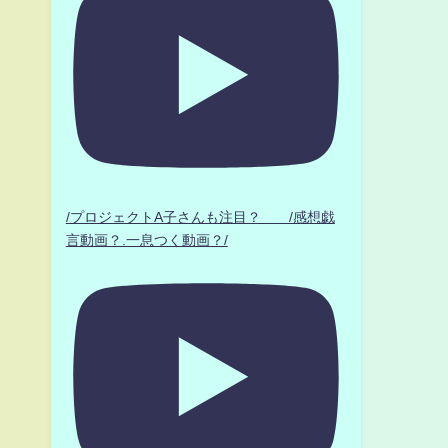
/プロジェクトA子さんも注目？ /感想戯
言動画？.一息つく動画？/