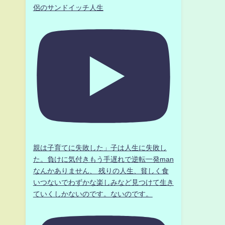
侶のサンドイッチ人生
親は子育てに失敗した」子は人生に失敗し
た。負けに気付きもう手遅れで逆転一発man
なんかありません、 残りの人生、貧しく食
いつないでわずかな楽しみなど見つけて生き
ていくしかないのです。ないのです。