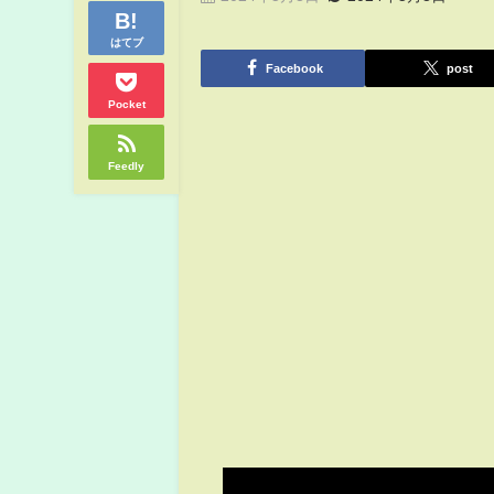
はてブ
Facebook
post
Pocket
Feedly