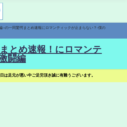
編--の一同驚愕まとめ速報にロマンティックが止まらない？-僕の
驚愕まとめ速報！にロマンテ
激闘編
日は足元が悪い中ご足労頂き誠に有難うございます。