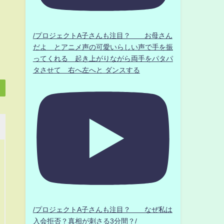
/プロジェクトA子さんも注目？ お母さん
だよ とアニメ声の可愛いらしい声で手を振
ってくれる 起き上がりながら両手をパタパ
タさせて 右へ左へと ダンスする
/プロジェクトA子さんも注目？ なぜ私は
入会拒否？真相が刺さる3分間？/