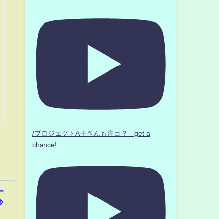
/プロジェクトA子さんも注目？ get a
chance!
ー
秒