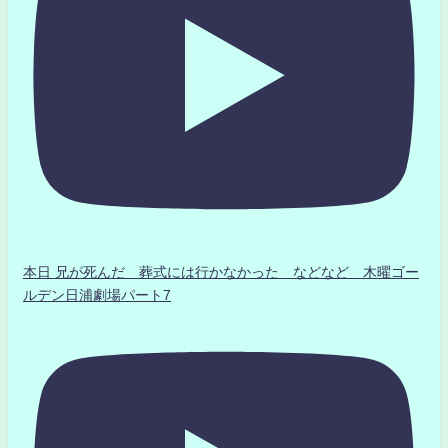
本日 兄が死んだ 葬式には行かなかった などなど 木曜ゴー
ルデン日浦劇場パート7