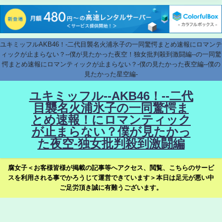
ユキミッフルAKB46！-二代目襲名火浦氷子の一同驚愕まとめ速報にロマンテ
ィックが止まらない？--僕が見たかった夜空！独女批判殺到激闘編--の一同驚
愕まとめ速報にロマンティックが止まらない？-僕の見たかった夜空編--僕の
見たかった星空編-
ユキミッフル--AKB46！--二代
目襲名火浦氷子の一同驚愕ま
とめ速報！にロマンティック
が止まらない？僕が見たかっ
た夜空-独女批判殺到激闘編
腐女子＜お客様皆様が掲載の記事等へアクセス、閲覧、こちらのサービ
スを利用される事でかろうじて運営できています＞本日は足元が悪い中
ご足労頂き誠に有難うございます。