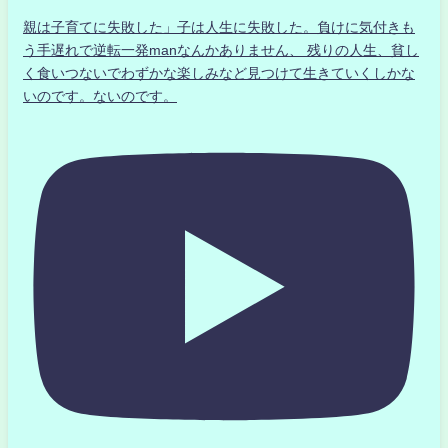
親は子育てに失敗した」子は人生に失敗した。負けに気付きも
う手遅れで逆転一発manなんかありません、 残りの人生、貧し
く食いつないでわずかな楽しみなど見つけて生きていくしかな
いのです。ないのです。