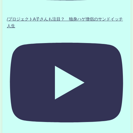
/プロジェクトA子さんも注目？ 独身ハゲ僧侶のサンドイッチ
人生