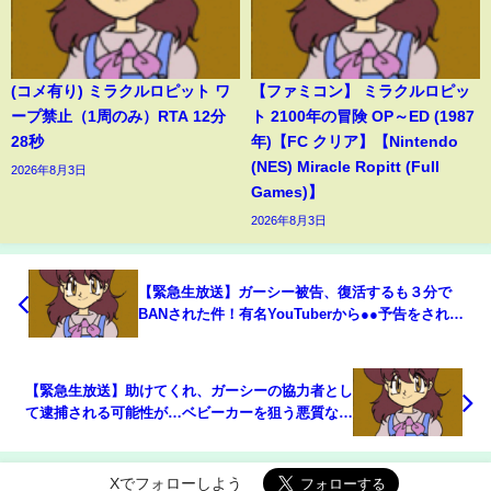
(コメ有り) ミラクルロピット ワ
【ファミコン】 ミラクルロピッ
ープ禁止（1周のみ）RTA 12分
ト 2100年の冒険 OP～ED (1987
28秒
年)【FC クリア】【Nintendo
(NES) Miracle Ropitt (Full
2026年8月3日
Games)】
2026年8月3日
【緊急生放送】ガーシー被告、復活するも３分で
BANされた件！有名YouTuberから●●予告をされた
ので全てを告発する！絶対に許せない！本人と対
決！
【緊急生放送】助けてくれ、ガーシーの協力者とし
て逮捕される可能性が…ベビーカーを狙う悪質な老
人とテレビ局から被害をうけた女性と通話…日本が
やばい？●●法案を阻止したい女性
Xでフォローしよう