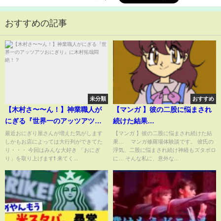
おすすめの記事
未分類
おすすめ
【木村さ〜〜ん！】神業職人が
【マンガ 】彼の二股に悩まされ
にぎる『世界一のアッツアツお
続けた結果…
にぎり』に木村拓哉悶絶！？
最近おにぎり屋さんが増えた気がします
【マンガ 】彼の二股に悩まされ続けた結
しかもお店によっては大行列ができてた
果… マンガ修羅場体験談です。 彼氏の
り・・・ 今回はみんな大好き 「おにぎ
浮気、二股に悩まされ続け神経もズタボロ
り」を取り上げます❗ 来てく...
に… そんな私に、意外な...