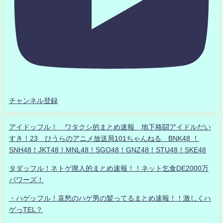
チャンネル登録
アイドッフル！ ワタクシ的まとめ速報 地下格闘アイドルだい
すき！23 ひうらのアニメ放送局101ちゃんねる BNK48 ！
SNH48！JKT48！MNL48！SGO48！GNZ48！STU48！SKE48
タダッフル！ネトゲ廃人的まとめ速報！！ネット乞食DE2000万
パワーズ！
・ハゲッフル！哀愁のハゲ男の髪ってるまとめ速報！！激しくハ
ゲっTEL？