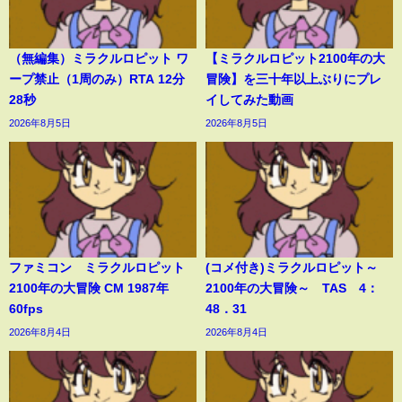
（無編集）ミラクルロピット ワ
【ミラクルロピット2100年の大
ープ禁止（1周のみ）RTA 12分
冒険】を三十年以上ぶりにプレ
28秒
イしてみた動画
2026年8月5日
2026年8月5日
ファミコン ミラクルロピット
(コメ付き)ミラクルロピット～
2100年の大冒険 CM 1987年
2100年の大冒険～ TAS 4：
60fps
48．31
2026年8月4日
2026年8月4日