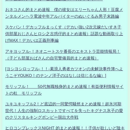
おネコさん的まとめ速報 僕の彼女はエリーちゃん人形！豆腐メ
ンタルメンヘラ電波中年アルバイターのぬいぐるみ男子末路編
スケバン！デカッフルまっくす（デカい強い2次元嫁だいすき子
供部屋おじさんヒロシ之古惑仔的まとめ速報）話題な動画取り上
げMAX！デカいは正義刑事編
アキヨッフル-！ネオニートスケ番長のエキストラ芸能情報局！
（子ども部屋おばさんの自宅警備員的まとめ速報）
[ヨシヨシロッフル-！！-素浪人勇者カツオンの未解決事件簿へよ
うこそYOUKO！のナンノ洋子のはなしは信じるな編）]
モリッフル！ 50代無職独身的まとめ速報！有益便利情報サイ
トの杜 モリッフル
ユキユキッフル2！ど底辺的一同驚愕騒然まとめ速報！超氷河期
世代！人生の強制ロスカットですべてを失ったキグナス氷子の愛
のクリスタルキングボンビー脱出大作戦
ヒロコンプレックスNIGHT 的まとめ速報！！子供が欲しいど陰キ