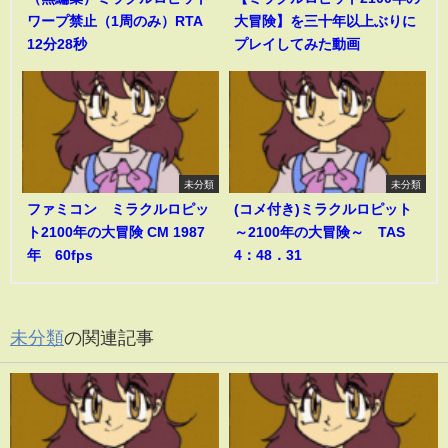
ワープ禁止（1周のみ）RTA
大冒険】を三十年以上ぶりに
12分28秒
プレイしてみた動画
未分類
未分類
ファミコン ミラクルロピッ
(コメ付き)ミラクルロピット
ト2100年の大冒険 CM 1987
～2100年の大冒険～ TAS
年 60fps
4：48．31
未分類
の関連記事