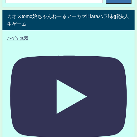
カオスtomo娘ちゃんねーるアーガマ!Haraハラ!未解決人
生ゲーム
ハゲて無双