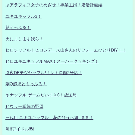
ャアラフィフ女子のめざせ！専業主婦！婚活計画編
ユキユキッフル3！
萌えっふる！
天にまします我ら！
ヒロシッフル！ヒロシデース山さんのリフォームひとりDIY！！
ヒロユキユキッフルMAX！スーパークッキング！
徹夜DEテツヤッフル!！レトロ館2号店！
剛Q超児ともっふる！
ヤナッフル ゲームだいすき6！放送局
ヒウラー総統の野望
三代目 ユキユキッフル 花のひうら組! 見参！
魁!!アイドル塾!