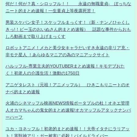
何だ！何が？真・シロッフル！！ 永遠の無職童貞- ぼっちな
ニート的まとめ速報！一生童貞上等夜露死苦！
男装スケバン女子！スケッフルまっくす！（新・ナンノひゃくし
きっ!！ビー玉のおいぬさん的まとめ速報） 話題な事件からおも
しろ動画まで取り上げまっくす
ロボットアニメ！メカと美少女キャラだいすき永遠の非リア充・
非モテ星人 ！あらゆるマニアの為のマニアックサイト
ハルッフル-専業主夫的YOUTUBERまとめ速報！キモデブおた
く！初老人の介護生活！激動の1750日
アニゲタレスト（元祖！アニメッフル） ひきこもりニートのオ
ナベ的まとめ速報
火浦のシネマッフル映画NEWS情報ポータブルの杜！オネエ管理
人オカマちゃんの鬼女的まとめ速報!オカマッフルアタックナンバ
ーハーフ
ユカ・ヨネッフル！初老的まとめ速報！！大帝イタチにラリアッ
ト！害獣神アリ・ガー被害に必殺！パイルドライバー