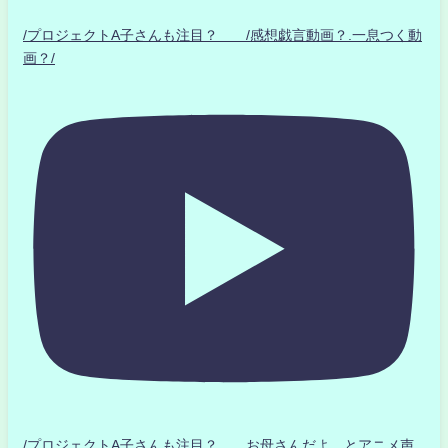
/プロジェクトA子さんも注目？ /感想戯言動画？.一息つく動
画？/
/プロジェクトA子さんも注目？ お母さんだよ とアニメ声