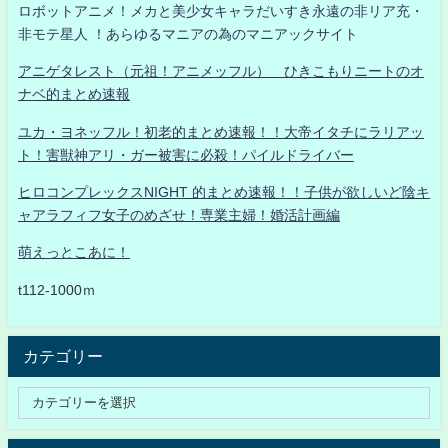
ロボットアニメ！メカと美少女キャラだいすき永遠の非リア充・
非モテ星人 ！あらゆるマニアの為のマニアックサイト
アニゲタレスト（元祖！アニメッフル） ひきこもりニートのオ
ナベ的まとめ速報
ユカ・ヨネッフル！初老的まとめ速報！！大帝イタチにラリアッ
ト！害獣神アリ・ガー被害に必殺！パイルドライバー
ヒロコンプレックスNIGHT 的まとめ速報！！子供が欲しいど陰キ
ャアラフィフ女子のめざせ！専業主婦！婚活計画編
萌えっとこあに！
t112-1000ｍ
カテゴリー