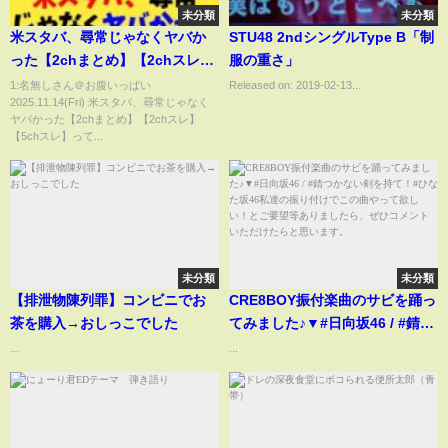
未分類
未分類
米スタバ、尋常じゃなくヤバか
STU48 2ndシングルType B「制
った【2chまとめ】【2chスレ】
服の重さ」
【5chスレ】
1:名無しさん＠お腹いっぱい
Released on: 2019-02-13...
2025.11.14(Fri) 米スタバ、尋常じゃなく
ヤバかった【2chまとめ】【2chスレ】
【5chスレ】って...
未分類
未分類
【排泄物陳列罪】コンビニでお
CRE8BOY振付楽曲のサビを踊っ
茶を購入→おしっこでした
てみました♪▼#日向坂46 / #錆つ
かない剣を持て！#ひなた坂46私
...
...
達の振り付けでこの曲やって欲
しい！とご要望等ありました
ら、ぜひコメントいただけたら
と思います。