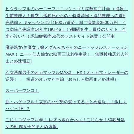
ヒウラッフルのハーニーフィニッシュゴミ屋敷補完計画 ＜必殺！
生前整理人！孤立し孤独死からの～特殊清掃・遺品整理への道F
完結編＞ キャッシング計1500万返済：厨二病借金3500万円！う
つ病統合失調症14年生HKT46！！9期研究生、最後のサイト！全
米が泣いた！認知症鬱病60代のラストサイト絶賛！公開中
魔法熟女/美魔女ッ娘メグみみちゃんのニートッフルステーション
MAX！ ニート仙人仙女の映画三昧老後生活！（無職孤独居老人的
まとめ速報Z)]
乙女系腐男子のオカマッフルMAX2- FX！オ・カマトレーダーの
逆襲！！ 極道のオカマたち編（おもしろ動画まとめ速報）
スーパーウンコ！
新・ハゲッフル！哀愁のハゲ男の髪ってるまとめ速報！！激しく
ハゲっTEL？
こじ！コジッフル@！-レズっ娘百合ネエ！こじらせ！50独身処
女のBL腐女子的まとめ速報-