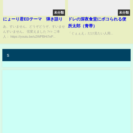
未分類
未分類
にょーり君EDテーマ 弾き語り
ドレの深夜食堂にボコられる便
所太郎（青帯）
あ、すいません、どうぞどうぞ、すいませ
んすいません。 弦変えました ﾌｨｯ ご本
「ぐぇぇえ」だけ見たい人用...
人： https://youtu.be/u2WPBHt7eP...
s