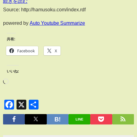
続きを読む
Source: http://hamusoku.com/index.rdf
powered by
Auto Youtube Summarize
共有:
Facebook
X
いいね:
Facebook
X
共
有
LINE