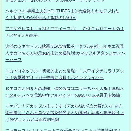
ハルッフル-専業主夫的YOUTUBERまとめ速報！キモデブおた
く！初老人の介護生活！激動の1750日
アニゲタレスト（元祖！アニメッフル） ひきこもりニートのオ
ナベ的まとめ速報
火浦のシネマッフル映画NEWS情報ポータブルの杜！オネエ管理
人オカマちゃんの鬼女的まとめ速報!オカマッフルアタックナンバ
ーハーフ
ユカ・ヨネッフル！初老的まとめ速報！！大帝イタチにラリアッ
ト！害獣神アリ・ガー被害に必殺！パイルドライバー
おネコさん的まとめ速報 僕の彼女はエリーちゃん人形！豆腐メ
ンタルメンヘラ電波中年アルバイターのぬいぐるみ男子末路編
スケバン！デカッフルまっくす（デカい強い2次元嫁だいすき子
供部屋おじさんヒロシ之古惑仔的まとめ速報）話題な動画取り上
げMAX！デカいは正義刑事編
アキヨッフル-！ネオニートスケ番長のエキストラ芸能情報局！