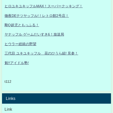
ヒロユキユキッフルMAX！スーパークッキング！
徹夜DEテツヤッフル!！レトロ館2号店！
剛Q超児ともっふる！
ヤナッフル ゲームだいすき6！放送局
ヒウラー総統の野望
三代目 ユキユキッフル 花のひうら組! 見参！
魁!!アイドル塾!
t112
Links
Link