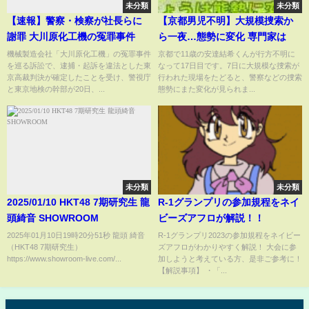
未分類
未分類
【速報】警察・検察が社長らに
【京都男児不明】大規模捜索か
謝罪 大川原化工機の冤罪事件
ら一夜…態勢に変化 専門家は
機械製造会社「大川原化工機」の冤罪事件
京都で11歳の安達結希くんが行方不明に
を巡る訴訟で、逮捕・起訴を違法とした東
なって17日目です。7日に大規模な捜索が
京高裁判決が確定したことを受け、警視庁
行われた現場をたどると、警察などの捜索
と東京地検の幹部が20日、...
態勢にまた変化が見られま...
未分類
未分類
2025/01/10 HKT48 7期研究生 龍
R-1グランプリの参加規程をネイ
頭綺音 SHOWROOM
ビーズアフロが解説！！
2025年01月10日19時20分51秒 龍頭 綺音
R-1グランプリ2023の参加規程をネイビー
（HKT48 7期研究生）
ズアフロがわかりやすく解説！ 大会に参
https://www.showroom-live.com/...
加しようと考えている方、是非ご参考に！
【解説事項】 ・「...