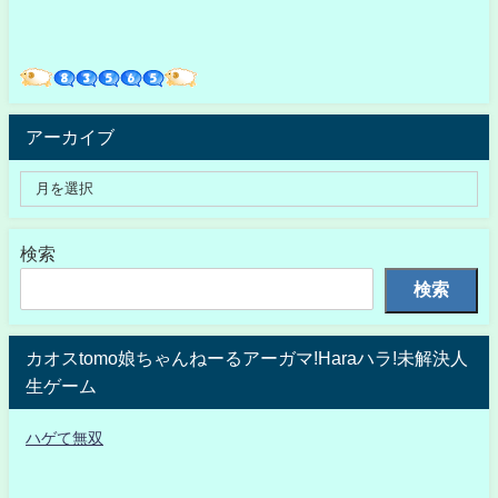
アーカイブ
検索
検索
カオスtomo娘ちゃんねーるアーガマ!Haraハラ!未解決人
生ゲーム
ハゲて無双