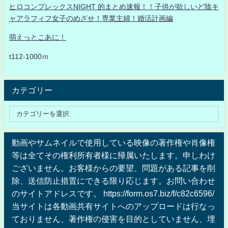
ヒロコンプレックスNIGHT 的まとめ速報！！子供が欲しいど陰キ
ャアラフィフ女子のめざせ！専業主婦！婚活計画編
萌えっとこあに！
t112-1000ｍ
カテゴリー
動画やサムネイルで使用している映像の著作権や肖像権
等は全てその権利所有者様に帰属いたします。申しわけ
ございません。お客様からの要望、問題がある記事を削
除、送信防止措置にできる限り応じます。お問い合わせ
のサイトアドレスです。 https://form.os7.biz/f/c82c6596/
当サイトは各動画共有サイトへのアップロードは行なっ
ておりません、著作権の侵害を目的としていません、埋