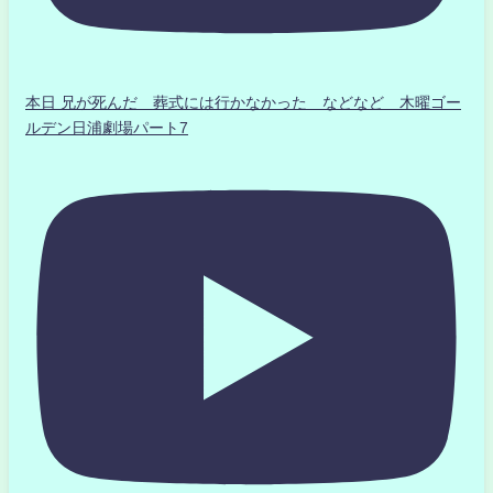
本日 兄が死んだ 葬式には行かなかった などなど 木曜ゴー
ルデン日浦劇場パート7