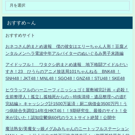
おすすめ～ん
おすすめサイト
おネコさん的まとめ速報 僕の彼女はエリーちゃん人形！豆腐メ
ンタルメンヘラ電波中年アルバイターのぬいぐるみ男子末路編
アイドッフル！ ワタクシ的まとめ速報 地下格闘アイドルだい
すき！23 ひうらのアニメ放送局101ちゃんねる BNK48 ！
SNH48！JKT48！MNL48！SGO48！GNZ48！STU48！SKE48
ヒウラッフルのハーニーフィニッシュゴミ屋敷補完計画 ＜必殺！
生前整理人！孤立し孤独死からの～特殊清掃・遺品整理への道F
完結編＞ キャッシング計1500万返済：厨二病借金3500万円！う
つ病統合失調症14年生HKT46！！9期研究生、最後のサイト！全
米が泣いた！認知症鬱病60代のラストサイト絶賛！公開中
魔法熟女/美魔女ッ娘メグみみちゃんのニートッフルステーション