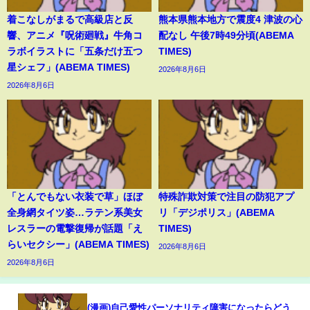
着こなしがまるで高級店と反
熊本県熊本地方で震度4 津波の心
響、アニメ『呪術廻戦』牛角コ
配なし 午後7時49分頃(ABEMA
ラボイラストに「五条だけ五つ
TIMES)
星シェフ」(ABEMA TIMES)
2026年8月6日
2026年8月6日
「とんでもない衣装で草」ほぼ
特殊詐欺対策で注目の防犯アプ
全身網タイツ姿…ラテン系美女
リ「デジポリス」(ABEMA
レスラーの電撃復帰が話題「え
TIMES)
らいセクシー」(ABEMA TIMES)
2026年8月6日
2026年8月6日
(漫画)自己愛性パーソナリティ障害になったらどう