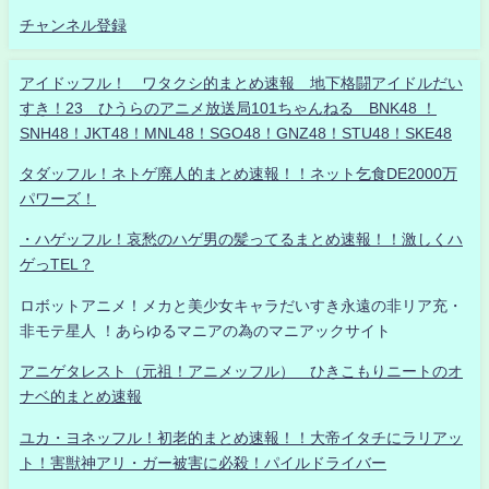
チャンネル登録
アイドッフル！ ワタクシ的まとめ速報 地下格闘アイドルだい
すき！23 ひうらのアニメ放送局101ちゃんねる BNK48 ！
SNH48！JKT48！MNL48！SGO48！GNZ48！STU48！SKE48
タダッフル！ネトゲ廃人的まとめ速報！！ネット乞食DE2000万
パワーズ！
・ハゲッフル！哀愁のハゲ男の髪ってるまとめ速報！！激しくハ
ゲっTEL？
ロボットアニメ！メカと美少女キャラだいすき永遠の非リア充・
非モテ星人 ！あらゆるマニアの為のマニアックサイト
アニゲタレスト（元祖！アニメッフル） ひきこもりニートのオ
ナベ的まとめ速報
ユカ・ヨネッフル！初老的まとめ速報！！大帝イタチにラリアッ
ト！害獣神アリ・ガー被害に必殺！パイルドライバー