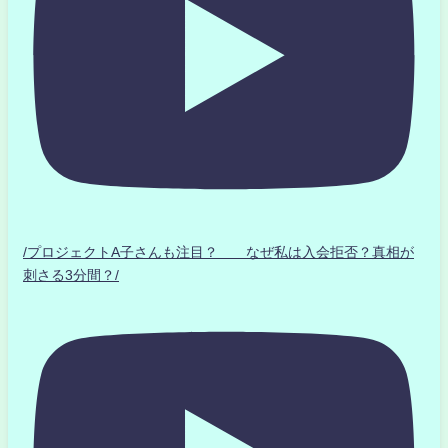
/プロジェクトA子さんも注目？ なぜ私は入会拒否？真相が
刺さる3分間？/