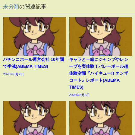
未分類
の関連記事
パチンコホール運営会社 10年間
キャラと一緒にジャンプやレシ
で半減(ABEMA TIMES)
ーブを実体験！バレーボール超
体験空間『ハイキュー!! オンザ
2026年8月7日
コート』レポート(ABEMA
TIMES)
2026年8月6日