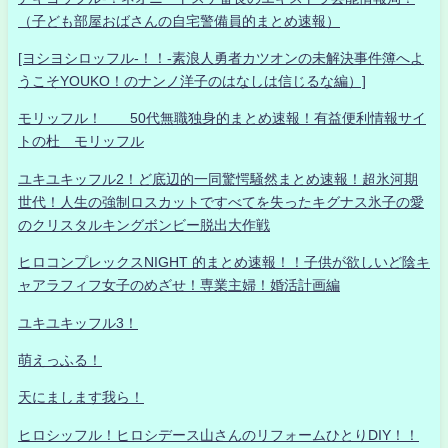
（子ども部屋おばさんの自宅警備員的まとめ速報）
[ヨシヨシロッフル-！！-素浪人勇者カツオンの未解決事件簿へよ
うこそYOUKO！のナンノ洋子のはなしは信じるな編）]
モリッフル！ 50代無職独身的まとめ速報！有益便利情報サイ
トの杜 モリッフル
ユキユキッフル2！ど底辺的一同驚愕騒然まとめ速報！超氷河期
世代！人生の強制ロスカットですべてを失ったキグナス氷子の愛
のクリスタルキングボンビー脱出大作戦
ヒロコンプレックスNIGHT 的まとめ速報！！子供が欲しいど陰キ
ャアラフィフ女子のめざせ！専業主婦！婚活計画編
ユキユキッフル3！
萌えっふる！
天にまします我ら！
ヒロシッフル！ヒロシデース山さんのリフォームひとりDIY！！