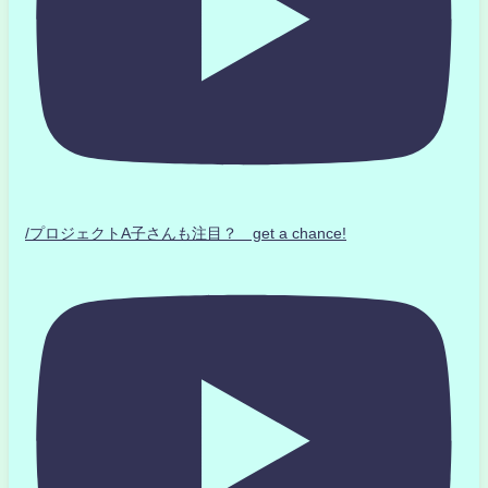
/プロジェクトA子さんも注目？ get a chance!