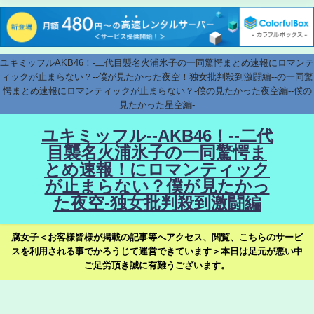
ユキミッフルAKB46！-二代目襲名火浦氷子の一同驚愕まとめ速報にロマンテ
ィックが止まらない？--僕が見たかった夜空！独女批判殺到激闘編--の一同驚
愕まとめ速報にロマンティックが止まらない？-僕の見たかった夜空編--僕の
見たかった星空編-
ユキミッフル--AKB46！--二代
目襲名火浦氷子の一同驚愕ま
とめ速報！にロマンティック
が止まらない？僕が見たかっ
た夜空-独女批判殺到激闘編
腐女子＜お客様皆様が掲載の記事等へアクセス、閲覧、こちらのサービ
スを利用される事でかろうじて運営できています＞本日は足元が悪い中
ご足労頂き誠に有難うございます。