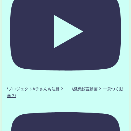
/プロジェクトA子さんも注目？ /感想戯言動画？.一息つく動
画？/