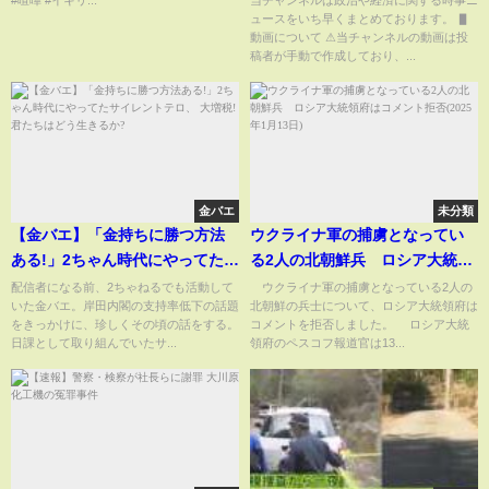
ュースをいち早くまとめております。 ▋
動画について ⚠当チャンネルの動画は投
稿者が手動で作成しており、...
金バエ
未分類
【金バエ】「金持ちに勝つ方法
ウクライナ軍の捕虜となってい
ある!」2ちゃん時代にやってたサ
る2人の北朝鮮兵 ロシア大統領
イレントテロ、 大増税!君たちは
府はコメント拒否(2025年1月13
配信者になる前、2ちゃねるでも活動して
ウクライナ軍の捕虜となっている2人の
いた金バエ。岸田内閣の支持率低下の話題
北朝鮮の兵士について、ロシア大統領府は
どう生きるか?
日)
をきっかけに、珍しくその頃の話をする。
コメントを拒否しました。 ロシア大統
日課として取り組んでいたサ...
領府のペスコフ報道官は13...