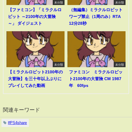
未分類
未分類
【ファミコン】「ミラクルロ
（無編集）ミラクルロピット
ピット ～2100年の大冒険
ワープ禁止（1周のみ）RTA
～」 ダイジェスト
12分28秒
未分類
未分類
【ミラクルロピット2100年の
ファミコン ミラクルロピッ
大冒険】を三十年以上ぶりに
ト2100年の大冒険 CM 1987
プレイしてみた動画
年 60fps
関連キーワード
#PS4share