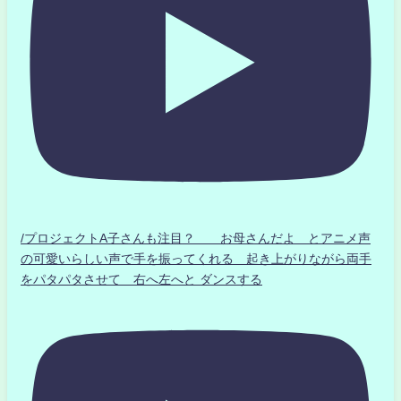
/プロジェクトA子さんも注目？ お母さんだよ とアニメ声
の可愛いらしい声で手を振ってくれる 起き上がりながら両手
をパタパタさせて 右へ左へと ダンスする