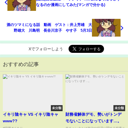
なるのか漫画にしてみた(マンガで分かる)
酒のツマミになる話 動画 ゲスト：井上芳雄 大
野雄大 川島明 長谷川京子 やす子 5月3日
Xでフォローしよう
おすすめの記事
未分類
未分類
イキリ陰キャ VS イキリ陰キャ
財務省解体デモ、勢いがトンデ
www??
モないことになっています…。
#喧嘩 #イキリ...
当チャンネルは政治や経済に関する時事ニ