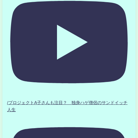
/プロジェクトA子さんも注目？ 独身ハゲ僧侶のサンドイッチ
人生