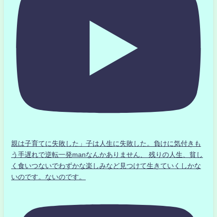
親は子育てに失敗した」子は人生に失敗した。負けに気付きも
う手遅れで逆転一発manなんかありません、 残りの人生、貧し
く食いつないでわずかな楽しみなど見つけて生きていくしかな
いのです。ないのです。