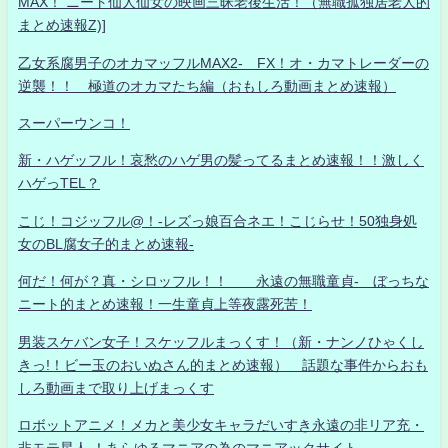
MAX！ ニート仙人仙女の映画三昧老後生活！（無職孤独居老人的
まとめ速報Z)]
乙女系腐男子のオカマッフルMAX2- FX！オ・カマトレーダーの
逆襲！！ 極道のオカマたち編（おもしろ動画まとめ速報）
スーパーウンコ！
新・ハゲッフル！哀愁のハゲ男の髪ってるまとめ速報！！激しく
ハゲっTEL？
こじ！コジッフル@！-レズっ娘百合ネエ！こじらせ！50独身処
女のBL腐女子的まとめ速報-
何だ！何が？真・シロッフル！！ 永遠の無職童貞- ぼっちな
ニート的まとめ速報！一生童貞上等夜露死苦！
男装スケバン女子！スケッフルまっくす！（新・ナンノひゃくし
きっ!！ビー玉のおいぬさん的まとめ速報） 話題な事件からおも
しろ動画まで取り上げまっくす
ロボットアニメ！メカと美少女キャラだいすき永遠の非リア充・
非モテ星人 ！あらゆるマニアの為のマニアックサイト