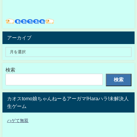
アーカイブ
検索
検索
カオスtomo娘ちゃんねーるアーガマ!Haraハラ!未解決人
生ゲーム
ハゲて無双