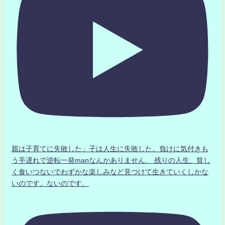
親は子育てに失敗した」子は人生に失敗した。負けに気付きも
う手遅れで逆転一発manなんかありません、 残りの人生、貧し
く食いつないでわずかな楽しみなど見つけて生きていくしかな
いのです。ないのです。