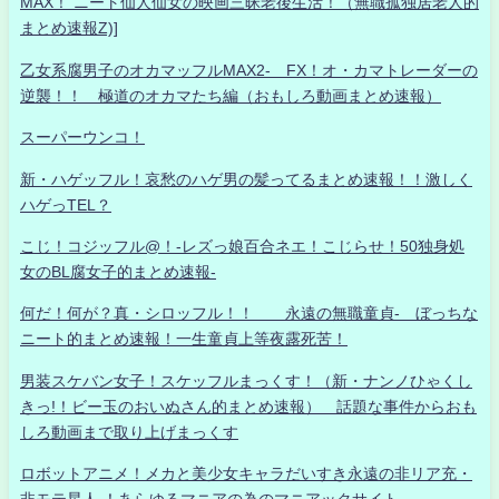
MAX！ ニート仙人仙女の映画三昧老後生活！（無職孤独居老人的
まとめ速報Z)]
乙女系腐男子のオカマッフルMAX2- FX！オ・カマトレーダーの
逆襲！！ 極道のオカマたち編（おもしろ動画まとめ速報）
スーパーウンコ！
新・ハゲッフル！哀愁のハゲ男の髪ってるまとめ速報！！激しく
ハゲっTEL？
こじ！コジッフル@！-レズっ娘百合ネエ！こじらせ！50独身処
女のBL腐女子的まとめ速報-
何だ！何が？真・シロッフル！！ 永遠の無職童貞- ぼっちな
ニート的まとめ速報！一生童貞上等夜露死苦！
男装スケバン女子！スケッフルまっくす！（新・ナンノひゃくし
きっ!！ビー玉のおいぬさん的まとめ速報） 話題な事件からおも
しろ動画まで取り上げまっくす
ロボットアニメ！メカと美少女キャラだいすき永遠の非リア充・