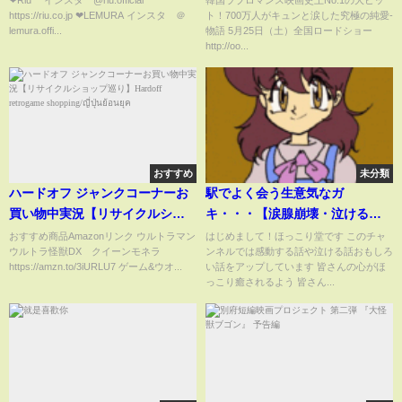
https://riu.co.jp ❤︎LEMURA インスタ ＠
ト！700万人がキュンと涙した究極の純愛­
lemura.offi...
物語 5月25日（土）全国ロードショー
http://oo...
おすすめ
未分類
ハードオフ ジャンクコーナーお
駅でよく会う生意気なガ
買い物中実況【リサイクルショ
キ・・・【涙腺崩壊・泣ける
ップ巡り】Hardoff retrogame
話】
おすすめ商品Amazonリンク ウルトラマン
はじめまして！ほっこり堂です このチャ
ウルトラ怪獣DX クイーンモネラ
ンネルでは感動する話や泣ける話おもしろ
shopping/ญี่ปุ่นย้อนยุค
https://amzn.to/3iURLU7 ゲーム&ウオ...
い話をアップしています 皆さんの心がほ
っこり癒されるよう 皆さん...