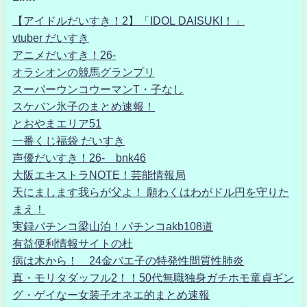
【アイドルだいすき！2】「IDOL DAISUKI！」
vtuber だいすき
アニメだいすき！26-
オラシオンの競馬グランプリ
スーパーウンコウーマンT・子なし
スケバン氷子のまとめ速報！
とおやまエリア51
一番くじ福袋 だいすき
声優だいすき！26- bnk46
大阪エキストラNOTE！芸能情報局
天にまします我らが父よ！ 願わくはわがドル円を守りた
まえ！
実録パチンコ梁山泊！パチンコakb108道
有益便利情報サイトの杜
病は木から！ 24金バエ子の特発性間質性肺炎
真・モリタダッフル2！！50代無職独身ガチホモ童貞ギン
グ・ゲイなー女装子オネエ的まとめ速報