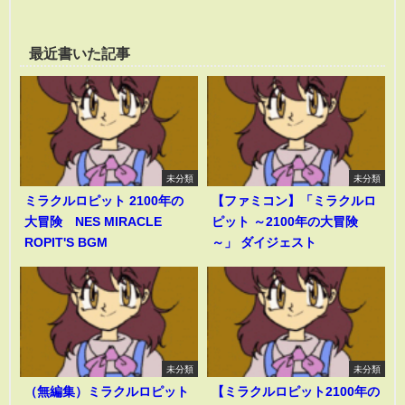
最近書いた記事
未分類
未分類
ミラクルロピット 2100年の
【ファミコン】「ミラクルロ
大冒険 NES MIRACLE
ピット ～2100年の大冒険
ROPIT'S BGM
～」 ダイジェスト
未分類
未分類
（無編集）ミラクルロピット
【ミラクルロピット2100年の