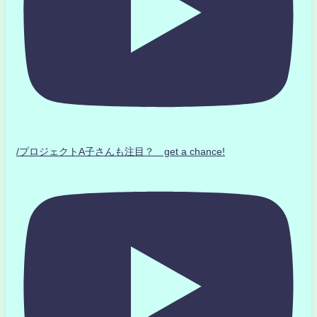
/プロジェクトA子さんも注目？ get a chance!