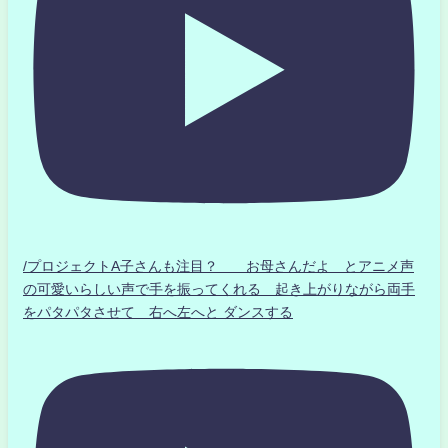
/プロジェクトA子さんも注目？ お母さんだよ とアニメ声
の可愛いらしい声で手を振ってくれる 起き上がりながら両手
をパタパタさせて 右へ左へと ダンスする