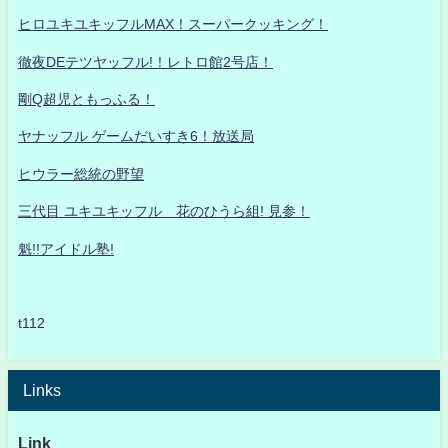
ヒロユキユキッフルMAX！スーパークッキング！
徹夜DEテツヤッフル!！レトロ館2号店！
剛Q超児ともっふる！
ヤナッフル ゲームだいすき6！放送局
ヒウラー総統の野望
三代目 ユキユキッフル 花のひうら組! 見参！
魁!!アイドル塾!
t112
Links
Link