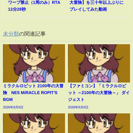
ワープ禁止（1周のみ）RTA
大冒険】を三十年以上ぶりに
12分28秒
プレイしてみた動画
未分類
の関連記事
ミラクルロピット 2100年の大冒
【ファミコン】「ミラクルロピ
険 NES MIRACLE ROPIT'S
ット ～2100年の大冒険～」 ダイ
BGM
ジェスト
2026年8月6日
2026年8月6日