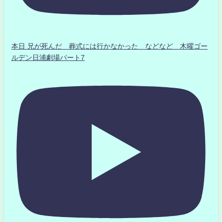
本日 兄が死んだ 葬式には行かなかった などなど 木曜ゴー
ルデン日浦劇場パート7