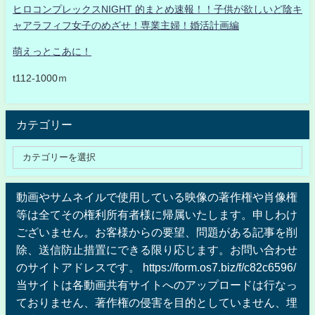
ヒロコンプレックスNIGHT 的まとめ速報！！子供が欲しいど陰キ
ャアラフィフ女子のめざせ！専業主婦！婚活計画編
萌えっとこあに！
t112-1000ｍ
カテゴリー
動画やサムネイルで使用している映像の著作権や肖像権
等は全てその権利所有者様に帰属いたします。申しわけ
ございません。お客様からの要望、問題がある記事を削
除、送信防止措置にできる限り応じます。お問い合わせ
のサイトアドレスです。 https://form.os7.biz/f/c82c6596/
当サイトは各動画共有サイトへのアップロードは行なっ
ておりません、著作権の侵害を目的としていません、埋