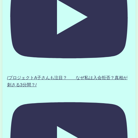
/プロジェクトA子さんも注目？ なぜ私は入会拒否？真相が
刺さる3分間？/