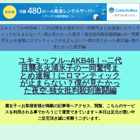
ユキミッフルAKB46！-二代目襲名火浦氷子の一同驚愕まとめ速報にロマンテ
ィックが止まらない？--僕が見たかった夜空！独女批判殺到激闘編--の一同驚
愕まとめ速報にロマンティックが止まらない？-僕の見たかった夜空編--僕の
見たかった星空編-
ユキミッフル--AKB46！--二代
目襲名火浦氷子の一同驚愕ま
とめ速報！にロマンティック
が止まらない？僕が見たかっ
た夜空-独女批判殺到激闘編
腐女子＜お客様皆様が掲載の記事等へアクセス、閲覧、こちらのサービ
スを利用される事でかろうじて運営できています＞本日は足元が悪い中
ご足労頂き誠に有難うございます。