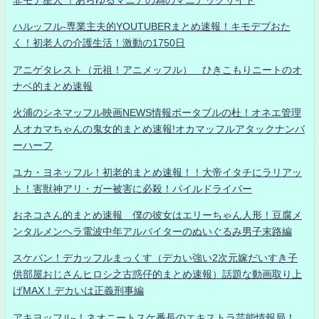
非モテ星人 ！あらゆるマニアの為のマニアックサイト
ハルッフル-専業主夫的YOUTUBERまとめ速報！キモデブおた
く！初老人の介護生活！激動の1750日
アニゲタレスト（元祖！アニメッフル） ひきこもりニートのオ
ナベ的まとめ速報
火浦のシネマッフル映画NEWS情報ポータブルの杜！オネエ管理
人オカマちゃんの鬼女的まとめ速報!オカマッフルアタックナンバ
ーハーフ
ユカ・ヨネッフル！初老的まとめ速報！！大帝イタチにラリアッ
ト！害獣神アリ・ガー被害に必殺！パイルドライバー
おネコさん的まとめ速報 僕の彼女はエリーちゃん人形！豆腐メ
ンタルメンヘラ電波中年アルバイターのぬいぐるみ男子末路編
スケバン！デカッフルまっくす（デカい強い2次元嫁だいすき子
供部屋おじさんヒロシ之古惑仔的まとめ速報）話題な動画取り上
げMAX！デカいは正義刑事編
アキヨッフル-！ネオニートスケ番長のエキストラ芸能情報局！