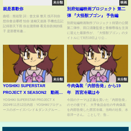
未分類
映画
就是喜歡你
別府短編映画プロジェクト 第二
弾 『大怪獣ブゴン』 予告編
曲唱：熊祖聖 詞：曾文保 整天 找不到你
想你會去哪裡 怕你 迷糊又迷路 手機也忘記
別府短編映画制作プロジェクト待望の公開
記得那天下雨 你去溜滑梯 看見你跌倒的樣
第二弾作、田口清隆監督と青柳尊哉を主演
子 是那麼有趣...
に迎えた最新作が、『大怪獣ブゴン』のタ
イトルにて8月19日より公...
未分類
未分類
YOSHIKI SUPERSTAR
牛肉偽装「内部告発」から19
PROJECT X SEASON2 動画
年 西宮冷蔵は今
2024年11月12日
YOSHIKI SUPERSTAR PROJECT X
今回のテーマは正義を貫いた「内部告発」
2024年11月12日内容：YOSHIKIプロデュ
のその後です。 大手食品会社の牛肉偽装
ースのボーイズバンド＆ダンスグルー...
を内部告発した西宮冷蔵、当時の社長、水
谷洋一さん。 ことしで、告...