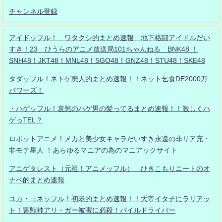
チャンネル登録
アイドッフル！ ワタクシ的まとめ速報 地下格闘アイドルだい
すき！23 ひうらのアニメ放送局101ちゃんねる BNK48 ！
SNH48！JKT48！MNL48！SGO48！GNZ48！STU48！SKE48
タダッフル！ネトゲ廃人的まとめ速報！！ネット乞食DE2000万
パワーズ！
・ハゲッフル！哀愁のハゲ男の髪ってるまとめ速報！！激しくハ
ゲっTEL？
ロボットアニメ！メカと美少女キャラだいすき永遠の非リア充・
非モテ星人 ！あらゆるマニアの為のマニアックサイト
アニゲタレスト（元祖！アニメッフル） ひきこもりニートのオ
ナベ的まとめ速報
ユカ・ヨネッフル！初老的まとめ速報！！大帝イタチにラリアッ
ト！害獣神アリ・ガー被害に必殺！パイルドライバー