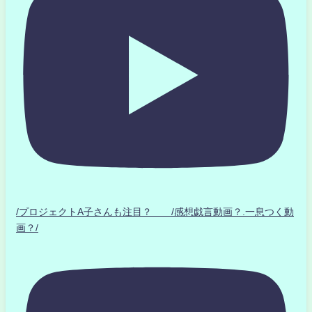
/プロジェクトA子さんも注目？ /感想戯言動画？.一息つく動
画？/