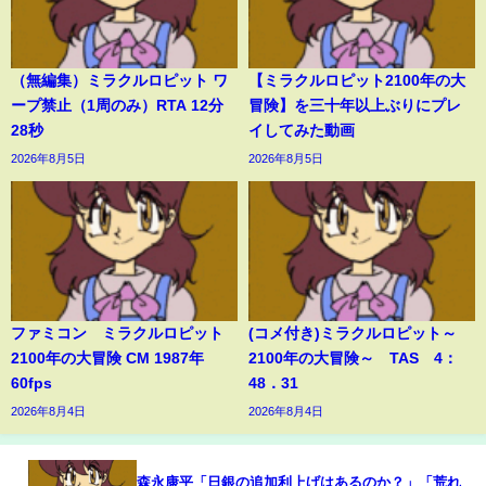
（無編集）ミラクルロピット ワ
【ミラクルロピット2100年の大
ープ禁止（1周のみ）RTA 12分
冒険】を三十年以上ぶりにプレ
28秒
イしてみた動画
2026年8月5日
2026年8月5日
ファミコン ミラクルロピット
(コメ付き)ミラクルロピット～
2100年の大冒険 CM 1987年
2100年の大冒険～ TAS 4：
60fps
48．31
2026年8月4日
2026年8月4日
森永康平「日銀の追加利上げはあるのか？」「荒れ