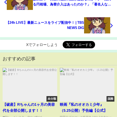
る円相場、為替介入はあったのか？」「著名人なり
すまし広告、被害額２７８億円」４月３０日
【24h LIVE】最新ニュースをライブ配信中！ | TBS
NEWS DIG
Xでフォローしよう
おすすめの記事
未分類
国際
【破産】Rちゃんの1ヶ月の美容
映画『私のオオカミ少年』
代を全部公開します！！
（5.25公開）予告編【公式】
❤︎Riu インスタ @riu.official
韓国ラブロマンス映画史上No.1の大ヒッ