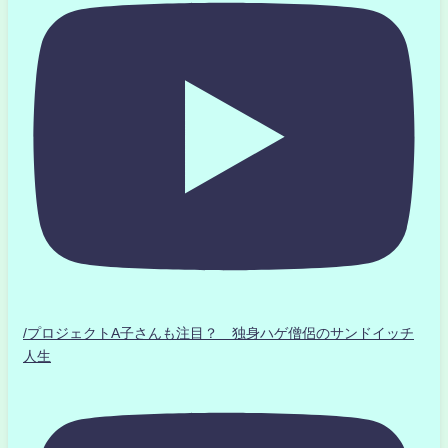
/プロジェクトA子さんも注目？ 独身ハゲ僧侶のサンドイッチ
人生