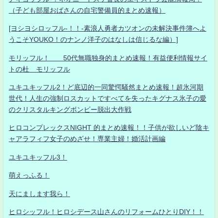
（子ども部屋おばさんの自宅警備員的まとめ速報）
[ヨシヨシロッフル-！！-素浪人勇者カツオンの未解決事件簿へよ
うこそYOUKO！のナンノ洋子のはなしは信じるな編）]
モリッフル！ 50代無職独身的まとめ速報！有益便利情報サイ
トの杜 モリッフル
ユキユキッフル2！ど底辺的一同驚愕騒然まとめ速報！超氷河期
世代！人生の強制ロスカットですべてを失ったキグナス氷子の愛
のクリスタルキングボンビー脱出大作戦
ヒロコンプレックスNIGHT 的まとめ速報！！子供が欲しいど陰キ
ャアラフィフ女子のめざせ！専業主婦！婚活計画編
ユキユキッフル3！
萌えっふる！
天にまします我ら！
ヒロシッフル！ヒロシデース山さんのリフォームひとりDIY！！