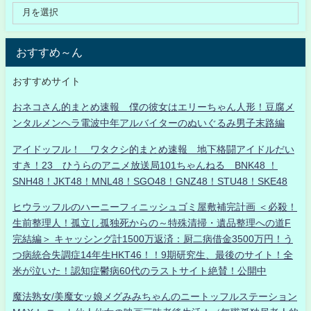
おすすめ～ん
おすすめサイト
おネコさん的まとめ速報 僕の彼女はエリーちゃん人形！豆腐メ
ンタルメンヘラ電波中年アルバイターのぬいぐるみ男子末路編
アイドッフル！ ワタクシ的まとめ速報 地下格闘アイドルだい
すき！23 ひうらのアニメ放送局101ちゃんねる BNK48 ！
SNH48！JKT48！MNL48！SGO48！GNZ48！STU48！SKE48
ヒウラッフルのハーニーフィニッシュゴミ屋敷補完計画 ＜必殺！
生前整理人！孤立し孤独死からの～特殊清掃・遺品整理への道F
完結編＞ キャッシング計1500万返済：厨二病借金3500万円！う
つ病統合失調症14年生HKT46！！9期研究生、最後のサイト！全
米が泣いた！認知症鬱病60代のラストサイト絶賛！公開中
魔法熟女/美魔女ッ娘メグみみちゃんのニートッフルステーション