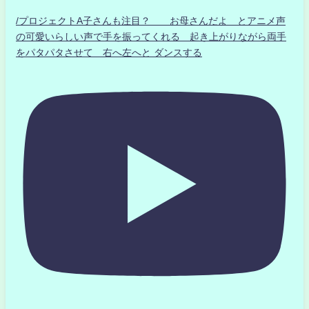
/プロジェクトA子さんも注目？ お母さんだよ とアニメ声
の可愛いらしい声で手を振ってくれる 起き上がりながら両手
をパタパタさせて 右へ左へと ダンスする