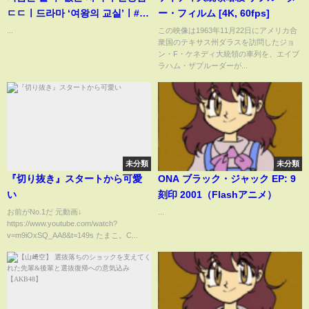
ㄷㄷㅣ드라마 ‘여왕의 교실’ㅣ#고
ー・フィルム [4K, 60fps]
현정 #김향기 #여왕의 교실
...
この映像は1963年11月22日にアメリカ合
衆国のテキサス州ダラスを訪問したジョ
ン・F・ケネディ大統領の車列を、エイブ
ラハム・ザプルーダーが...
未分類
未分類
『切り抜き』スタートから可愛
ONA ブラック・ジャック EP: 9
い
刻印 2001（Flashアニメ）
お前がNo.1だ 元動画↓
...
https://www.youtube.com/watch?
v=m9iOxSQ_AA8&t=149s たまこ。C...