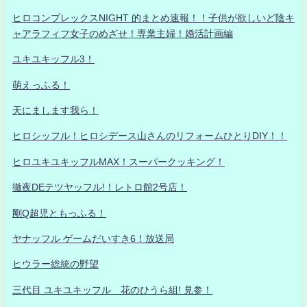
ヒロコンプレックスNIGHT 的まとめ速報！！子供が欲しいど陰キ
ャアラフィフ女子のめざせ！専業主婦！婚活計画編
ユキユキッフル3！
萌えっふる！
天にまします我ら！
ヒロシッフル！ヒロシデース山さんのリフォームひとりDIY！！
ヒロユキユキッフルMAX！スーパークッキング！
徹夜DEテツヤッフル!！レトロ館2号店！
剛Q超児ともっふる！
ヤナッフル ゲームだいすき6！放送局
ヒウラー総統の野望
三代目 ユキユキッフル 花のひうら組! 見参！