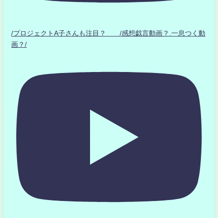
/プロジェクトA子さんも注目？ /感想戯言動画？.一息つく動
画？/