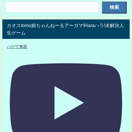
検索
カオスtomo娘ちゃんねーるアーガマ!Haraハラ!未解決人
生ゲーム
ハゲて無双