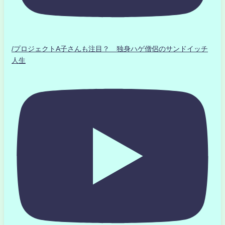
/プロジェクトA子さんも注目？ 独身ハゲ僧侶のサンドイッチ
人生