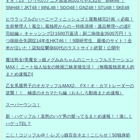
すき！23 ひうらのアニメ放送局101ちゃんねる BNK48 ！
SNH48！JKT48！MNL48！SGO48！GNZ48！STU48！SKE48
ヒウラッフルのハーニーフィニッシュゴミ屋敷補完計画 ＜必殺！
生前整理人！孤立し孤独死からの～特殊清掃・遺品整理への道F
完結編＞ キャッシング計1500万返済：厨二病借金3500万円！う
つ病統合失調症14年生HKT46！！9期研究生、最後のサイト！全
米が泣いた！認知症鬱病60代のラストサイト絶賛！公開中
魔法熟女/美魔女ッ娘メグみみちゃんのニートッフルステーション
MAX！ ニート仙人仙女の映画三昧老後生活！（無職孤独居老人的
まとめ速報Z)]
乙女系腐男子のオカマッフルMAX2- FX！オ・カマトレーダーの
逆襲！！ 極道のオカマたち編（おもしろ動画まとめ速報）
スーパーウンコ！
新・ハゲッフル！哀愁のハゲ男の髪ってるまとめ速報！！激しく
ハゲっTEL？
こじ！コジッフル@！-レズっ娘百合ネエ！こじらせ！50独身処