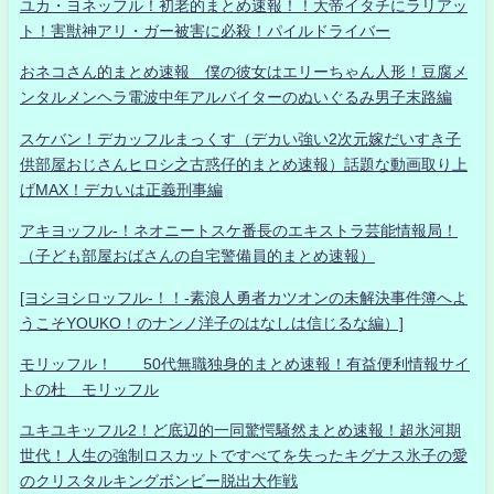
ユカ・ヨネッフル！初老的まとめ速報！！大帝イタチにラリアッ
ト！害獣神アリ・ガー被害に必殺！パイルドライバー
おネコさん的まとめ速報 僕の彼女はエリーちゃん人形！豆腐メ
ンタルメンヘラ電波中年アルバイターのぬいぐるみ男子末路編
スケバン！デカッフルまっくす（デカい強い2次元嫁だいすき子
供部屋おじさんヒロシ之古惑仔的まとめ速報）話題な動画取り上
げMAX！デカいは正義刑事編
アキヨッフル-！ネオニートスケ番長のエキストラ芸能情報局！
（子ども部屋おばさんの自宅警備員的まとめ速報）
[ヨシヨシロッフル-！！-素浪人勇者カツオンの未解決事件簿へよ
うこそYOUKO！のナンノ洋子のはなしは信じるな編）]
モリッフル！ 50代無職独身的まとめ速報！有益便利情報サイ
トの杜 モリッフル
ユキユキッフル2！ど底辺的一同驚愕騒然まとめ速報！超氷河期
世代！人生の強制ロスカットですべてを失ったキグナス氷子の愛
のクリスタルキングボンビー脱出大作戦