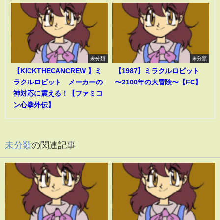
未分類
未分類
【KICKTHECANCREW 】ミ
【1987】ミラクルロピット
ラクルロピット メーカーの
〜2100年の大冒険〜【FC】
神対応に震える！【ファミコ
ン心拳外伝】
未分類
の関連記事