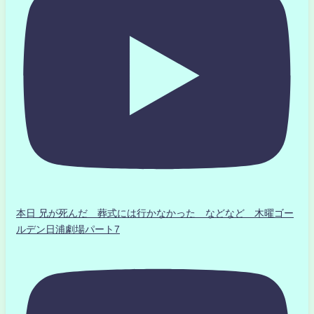
本日 兄が死んだ 葬式には行かなかった などなど 木曜ゴー
ルデン日浦劇場パート7