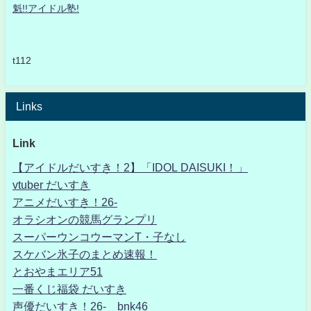
魁!!アイドル塾!
t112
Links
Link
【アイドルだいすき！2】「IDOL DAISUKI！」
vtuber だいすき
アニメだいすき！26-
オラシオンの競馬グランプリ
スーパーウンコウーマンT・子なし
スケバン氷子のまとめ速報！
とおやまエリア51
一番くじ福袋 だいすき
声優だいすき！26- bnk46