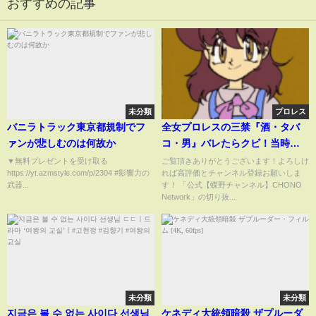
おすすめの記事
未分類
プロレス
バニラトラック東京都規制でフ
全女プロレスの三禁『酒・タバ
ァンが悲しむのは何故か
コ・男』バレたらクビ！当時の
実際の恋愛事情を大御所ふたり
▼無料プレゼントを受け取る
ご覧頂きありがとうございます！よろしけ
https://yt.azmstyle.com/p/2304 #影響力の
れば高評価とチャンネル登録お願いしま
が大暴露！
武器...
す！ 「公式【蝶野チャンネル】CHONO
Network」の切り抜...
未分類
未分類
지금은 볼 수 없는 사이다 선생님
ケネディ大統領暗殺 ザプルーダ