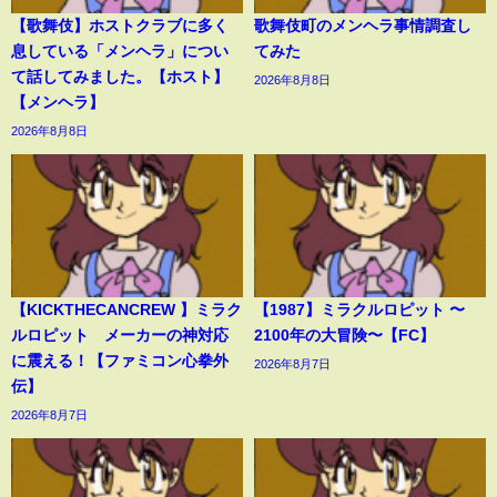
【歌舞伎】ホストクラブに多く
歌舞伎町のメンヘラ事情調査し
息している「メンヘラ」につい
てみた
て話してみました。【ホスト】
2026年8月8日
【メンヘラ】
2026年8月8日
【KICKTHECANCREW 】ミラク
【1987】ミラクルロピット 〜
ルロピット メーカーの神対応
2100年の大冒険〜【FC】
に震える！【ファミコン心拳外
2026年8月7日
伝】
2026年8月7日