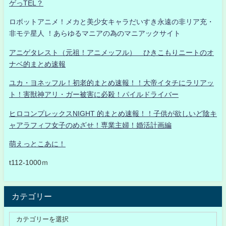
ゲっTEL？
ロボットアニメ！メカと美少女キャラだいすき永遠の非リア充・
非モテ星人 ！あらゆるマニアの為のマニアックサイト
アニゲタレスト（元祖！アニメッフル） ひきこもりニートのオ
ナベ的まとめ速報
ユカ・ヨネッフル！初老的まとめ速報！！大帝イタチにラリアッ
ト！害獣神アリ・ガー被害に必殺！パイルドライバー
ヒロコンプレックスNIGHT 的まとめ速報！！子供が欲しいど陰キ
ャアラフィフ女子のめざせ！専業主婦！婚活計画編
萌えっとこあに！
t112-1000ｍ
カテゴリー