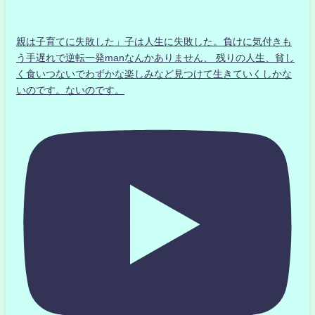
親は子育てに失敗した」子は人生に失敗した。負けに気付きも
う手遅れで逆転一発manなんかありません、 残りの人生、貧し
く食いつないでわずかな楽しみなど見つけて生きていくしかな
いのです。ないのです。