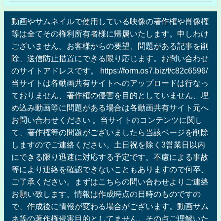
動画やサムネイルで使用している映像の著作権や肖像権
等は全てその権利所有者様に帰属いたします。申しわけ
ございません。お客様からの要望、問題がある記事を削
除、送信防止措置にできる限り応じます。お問い合わせ
のサイトアドレスです。 https://form.os7.biz/f/c82c6596/
当サイトは各動画共有サイトへのアップロードは行なっ
ておりません、著作権の侵害を目的としていません、埋
め込み動画等に問題がある場合は各動画共有サイト元へ
お問い合わせください 。当サイトのコンテンツに関し
て、著作権等の問題がございましたら当該ページを削除
しますのでご連絡ください。土日祝を除く3営業日以内
にできる限り迅速に対応する予定です。不慮による事故
等により連絡を確認できないこともありますので何卒、
ご了承ください。まずはこちらの問い合わせよりご連絡
お願い致します。情報は作成時点の日時のものですの
で、作成後に情報が変わる場合がございます。動画サム
ネ等の著作権侵害目的としてません。その点ご理解いた