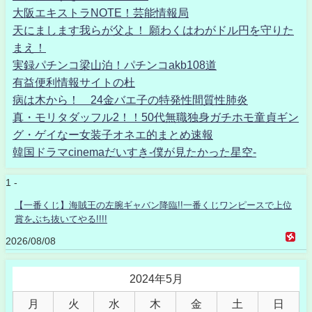
大阪エキストラNOTE！芸能情報局
天にまします我らが父よ！ 願わくはわがドル円を守りた
まえ！
実録パチンコ梁山泊！パチンコakb108道
有益便利情報サイトの杜
病は木から！ 24金バエ子の特発性間質性肺炎
真・モリタダッフル2！！50代無職独身ガチホモ童貞ギン
グ・ゲイなー女装子オネエ的まとめ速報
韓国ドラマcinemaだいすき-僕が見たかった星空-
1 -
【一番くじ】海賊王の左腕ギャバン降臨!!一番くじワンピースで上位
賞をぶち抜いてやる!!!!
2026/08/08
2024年5月
月
火
水
木
金
土
日