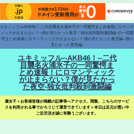
ユキミッフルAKB46！-二代目襲名火浦氷子の一同驚愕まとめ速報にロマンテ
ィックが止まらない？--僕が見たかった夜空！独女批判殺到激闘編--の一同驚
愕まとめ速報にロマンティックが止まらない？-僕の見たかった夜空編--僕の
見たかった星空編-
ユキミッフル--AKB46！--二代
目襲名火浦氷子の一同驚愕ま
とめ速報！にロマンティック
が止まらない？僕が見たかっ
た夜空-独女批判殺到激闘編
腐女子＜お客様皆様が掲載の記事等へアクセス、閲覧、こちらのサービ
スを利用される事でかろうじて運営できています＞本日は足元が悪い中
ご足労頂き誠に有難うございます。