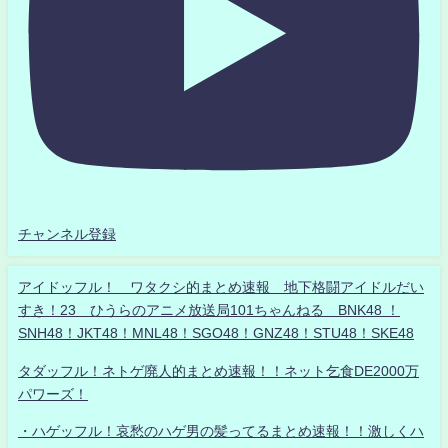
チャンネル登録
アイドッフル！ ワタクシ的まとめ速報 地下格闘アイドルだい
すき！23 ひうらのアニメ放送局101ちゃんねる BNK48 ！
SNH48！JKT48！MNL48！SGO48！GNZ48！STU48！SKE48
タダッフル！ネトゲ廃人的まとめ速報！！ネット乞食DE2000万
パワーズ！
・ハゲッフル！哀愁のハゲ男の髪ってるまとめ速報！！激しくハ