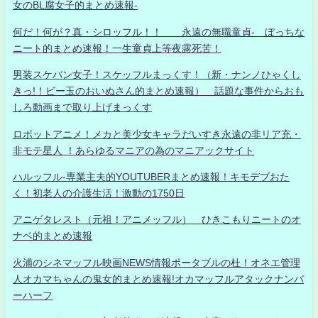
女のBL腐女子的まとめ速報-
何だ！何が？真・シロッフル！！ 永遠の無職童貞- ぼっちな
ニート的まとめ速報！一生童貞上等夜露死苦！
男装スケバン女子！スケッフルまっくす！（新・ナンノひゃくし
きっ!！ビー玉のおいぬさん的まとめ速報） 話題な事件からおも
しろ動画まで取り上げまっくす
ロボットアニメ！メカと美少女キャラだいすき永遠の非リア充・
非モテ星人 ！あらゆるマニアの為のマニアックサイト
ハルッフル-専業主夫的YOUTUBERまとめ速報！キモデブおた
く！初老人の介護生活！激動の1750日
アニゲタレスト（元祖！アニメッフル） ひきこもりニートのオ
ナベ的まとめ速報
火浦のシネマッフル映画NEWS情報ポータブルの杜！オネエ管理
人オカマちゃんの鬼女的まとめ速報!オカマッフルアタックナンバ
ーハーフ