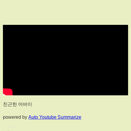
친근한 어버이
powered by
Auto Youtube Summarize