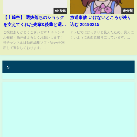
AKB48
未分類
【山﨑空】 選抜落ちのショック
放送事故 いけないところが映り
を支えてくれた先輩&後輩と選抜
込む 20190215
復帰への意気込み 【AKB48】
ご視聴ありがとうございます！ チャンネ
テレビでははっきりと見えたため、見えに
ル登録・高評価よろしくお願いします！
くいように画面直撮りにしています。...
当チャンネルは動画編集ソフトVrewを利
用して運営しております。...
s