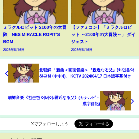
ミラクルロピット 2100年の大冒
【ファミコン】「ミラクルロピ
険 NES MIRACLE ROPIT'S
ット ～2100年の大冒険～」 ダイ
BGM
ジェスト
2026年8月6日
2026年8月6日
北朝鮮 「新曲＜画面音楽＞『親近なる父』(화면음악
친근한 어버이)」 KCTV 2024/04/17 日本語字幕付き
朝鮮音楽《친근한 어버이:親近なる父》(カナルビ・
漢字併記)
Xでフォローしよう