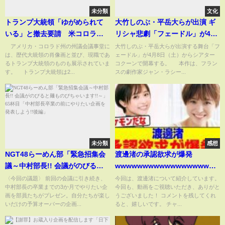
未分類
文化
トランプ大統領「ゆがめられて
大竹しのぶ・平岳大らが出演 ギ
いる」と撤去要請 米コロラド
リシャ悲劇「フェードル」が4月
州議会議事堂展示の肖像画【知
8日（土）に開幕
アメリカ・コロラド州の州議会議事堂に
大竹しのぶ・平岳大らが出演する舞台「フ
は、歴代大統領の肖像画と並び、現職であ
ェードル」が4月8日（土）からシアター
っておきたい！】【グッド！モ
るトランプ大統領のものも展示されていま
コクーンで開幕する。 本作は、フラン
ーニング】(2025年3月26日)
す。 トランプ大統領は2...
スの劇作家ジャン・ラシー...
未分類
感想
NGT48らーめん部「緊急招集会
渡邊渚の承認欲求が爆発
議～中村部長!! 会議がのびると
wwwwwwwwwwwwwwwwwwww
麺ものびちゃいます!!～」65杯目
まとめ】【2chスレ】【5chス
〈今回の議題〉 前回の会議に引き続き、
今回は、渡邊渚について紹介しています。
中村部長の卒業までの3か月でやりたい企
今回も、動画をご視聴いただき、ありがと
「中村部長卒業の前にやりたい
レ】
画を部員たちがプレゼン。自分たちが楽し
うございました！ コメントを残してくれ
企画を発表しよう!!後編」
いだけの予算オーバーの企画...
ると、嬉しいです。 チャ...