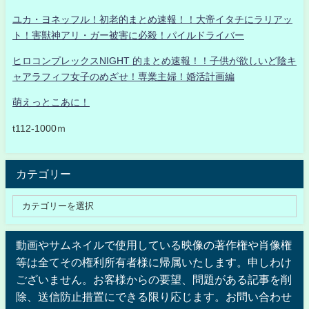
ユカ・ヨネッフル！初老的まとめ速報！！大帝イタチにラリアッ
ト！害獣神アリ・ガー被害に必殺！パイルドライバー
ヒロコンプレックスNIGHT 的まとめ速報！！子供が欲しいど陰キ
ャアラフィフ女子のめざせ！専業主婦！婚活計画編
萌えっとこあに！
t112-1000ｍ
カテゴリー
動画やサムネイルで使用している映像の著作権や肖像権
等は全てその権利所有者様に帰属いたします。申しわけ
ございません。お客様からの要望、問題がある記事を削
除、送信防止措置にできる限り応じます。お問い合わせ