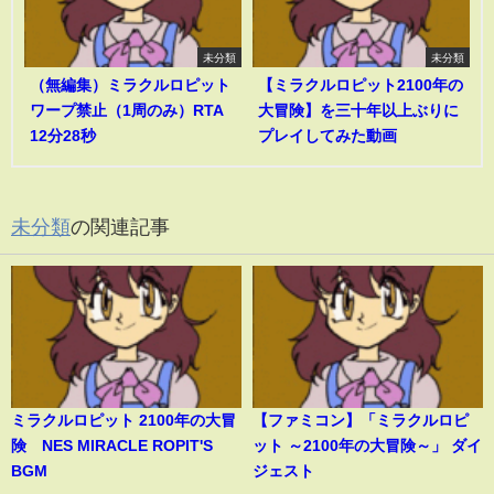
未分類
未分類
（無編集）ミラクルロピット
【ミラクルロピット2100年の
ワープ禁止（1周のみ）RTA
大冒険】を三十年以上ぶりに
12分28秒
プレイしてみた動画
未分類
の関連記事
ミラクルロピット 2100年の大冒
【ファミコン】「ミラクルロピ
険 NES MIRACLE ROPIT'S
ット ～2100年の大冒険～」 ダイ
BGM
ジェスト