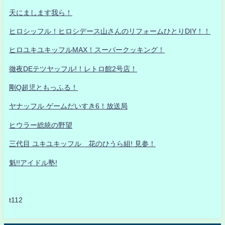
天にまします我ら！
ヒロシッフル！ヒロシデース山さんのリフォームひとりDIY！！
ヒロユキユキッフルMAX！スーパークッキング！
徹夜DEテツヤッフル!！レトロ館2号店！
剛Q超児ともっふる！
ヤナッフル ゲームだいすき6！放送局
ヒウラー総統の野望
三代目 ユキユキッフル 花のひうら組! 見参！
魁!!アイドル塾!
t112