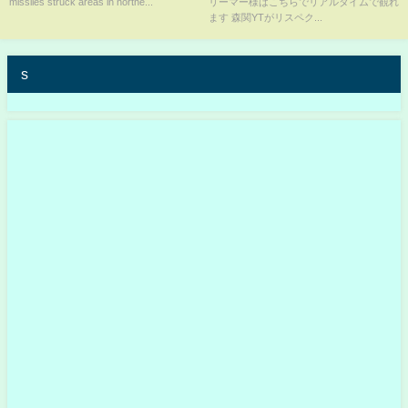
missiles struck areas in northe...
リーマー様はこちらでリアルタイムで観れ
ます 森関YTがリスペク...
s