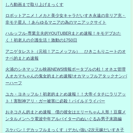
しろ動画まで取り上げまっくす
ロボットアニメ！メカと美少女キャラだいすき永遠の非リア充・
非モテ星人 ！あらゆるマニアの為のマニアックサイト
ハルッフル-専業主夫的YOUTUBERまとめ速報！キモデブおた
く！初老人の介護生活！激動の1750日
アニゲタレスト（元祖！アニメッフル） ひきこもりニートのオ
ナベ的まとめ速報
火浦のシネマッフル映画NEWS情報ポータブルの杜！オネエ管理
人オカマちゃんの鬼女的まとめ速報!オカマッフルアタックナンバ
ーハーフ
ユカ・ヨネッフル！初老的まとめ速報！！大帝イタチにラリアッ
ト！害獣神アリ・ガー被害に必殺！パイルドライバー
おネコさん的まとめ速報 僕の彼女はエリーちゃん人形！豆腐メ
ンタルメンヘラ電波中年アルバイターのぬいぐるみ男子末路編
スケバン！デカッフルまっくす（デカい強い2次元嫁だいすき子