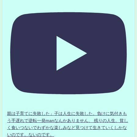
親は子育てに失敗した」子は人生に失敗した。負けに気付きも
う手遅れで逆転一発manなんかありません、 残りの人生、貧し
く食いつないでわずかな楽しみなど見つけて生きていくしかな
いのです。ないのです。