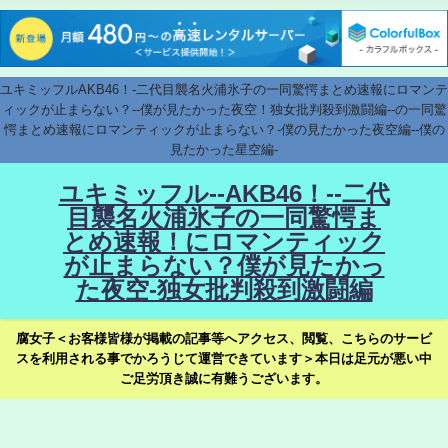
ユキミッフルAKB46！-二代目襲名火浦氷子の一同驚愕まとめ速報にロマンテ
ィックが止まらない？--僕が見たかった夜空！独女批判殺到激闘編--の一同驚
愕まとめ速報にロマンティックが止まらない？-僕の見たかった夜空編--僕の
見たかった星空編-
ユキミッフル--AKB46！--二代
目襲名火浦氷子の一同驚愕ま
とめ速報！にロマンティック
が止まらない？僕が見たかっ
た夜空-独女批判殺到激闘編
腐女子＜お客様皆様が掲載の記事等へアクセス、閲覧、こちらのサービ
スを利用される事でかろうじて運営できています＞本日は足元が悪い中
ご足労頂き誠に有難うございます。