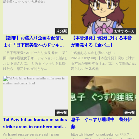
未分類
おすすめ～ん
【謝罪】お蔵入り企画を配信し
【本音爆発】現状に対する本音
ます「日下部美愛へのドッキリ
が爆発する【金バエ】
大反省会」
「日下部美愛へのドッキリ大反省会」 第2
1:名無しさん＠お腹いっぱい
回口喧嘩最強女子オーディションに出演し
2025.03.09(Sun) 【本音爆発】現状に対す
た日下部さんに、 とあるドッキリを仕掛
る本音が爆発する【金バエ】って動画が話
けたら、想定外の展開とな...
題らしいぞ 2:名無...
未分類
未分類
Tel Aviv hit as Iranian missiles
息子 ぐっすり睡眠中 養分伊
strike areas in northern and
藤
central Israel
An Israeli rescue service said Iranian
https://linktr.ee/morisekisekimori 👆各スト