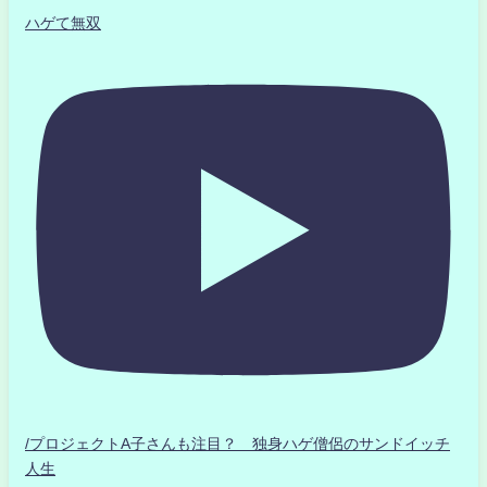
ハゲて無双
/プロジェクトA子さんも注目？ 独身ハゲ僧侶のサンドイッチ
人生