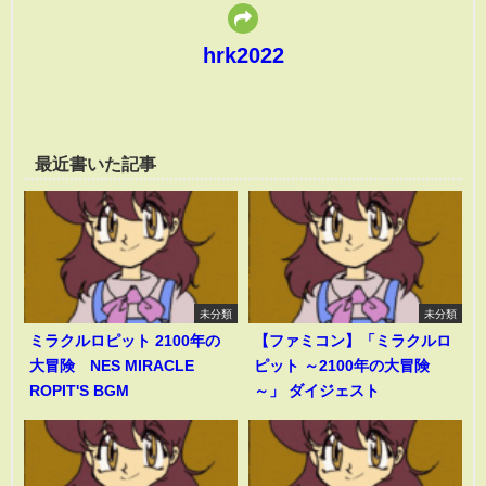
hrk2022
最近書いた記事
未分類
未分類
ミラクルロピット 2100年の
【ファミコン】「ミラクルロ
大冒険 NES MIRACLE
ピット ～2100年の大冒険
ROPIT'S BGM
～」 ダイジェスト