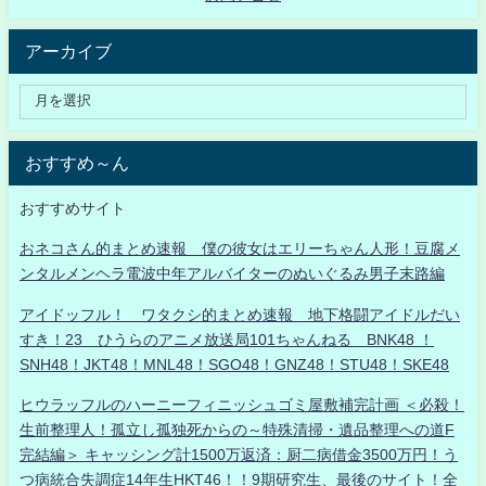
アーカイブ
おすすめ～ん
おすすめサイト
おネコさん的まとめ速報 僕の彼女はエリーちゃん人形！豆腐メ
ンタルメンヘラ電波中年アルバイターのぬいぐるみ男子末路編
アイドッフル！ ワタクシ的まとめ速報 地下格闘アイドルだい
すき！23 ひうらのアニメ放送局101ちゃんねる BNK48 ！
SNH48！JKT48！MNL48！SGO48！GNZ48！STU48！SKE48
ヒウラッフルのハーニーフィニッシュゴミ屋敷補完計画 ＜必殺！
生前整理人！孤立し孤独死からの～特殊清掃・遺品整理への道F
完結編＞ キャッシング計1500万返済：厨二病借金3500万円！う
つ病統合失調症14年生HKT46！！9期研究生、最後のサイト！全