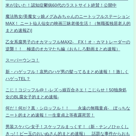
米が泣いた！認知症鬱病60代のラストサイト絶賛！公開中
魔法熟女/美魔女ッ娘メグみみちゃんのニートッフルステーション
MAX！ ニート仙人仙女の映画三昧老後生活！（無職孤独居老人的
まとめ速報Z)]
乙女系腐男子のオカマッフルMAX2- FX！オ・カマトレーダーの
逆襲！！ 極道のオカマたち編（おもしろ動画まとめ速報）
スーパーウンコ！
新・ハゲッフル！哀愁のハゲ男の髪ってるまとめ速報！！激しく
ハゲっTEL？
こじ！コジッフル@！-レズっ娘百合ネエ！こじらせ！50独身処
女のBL腐女子的まとめ速報-
何だ！何が？真・シロッフル！！ 永遠の無職童貞- ぼっちな
ニート的まとめ速報！一生童貞上等夜露死苦！
男装スケバン女子！スケッフルまっくす！（新・ナンノひゃくし
きっ!！ビー玉のおいぬさん的まとめ速報） 話題な事件からおも