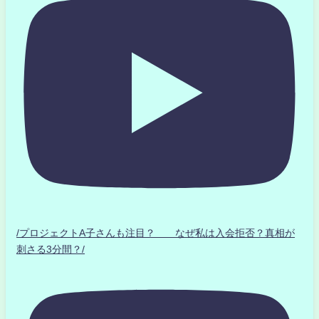
/プロジェクトA子さんも注目？ なぜ私は入会拒否？真相が
刺さる3分間？/