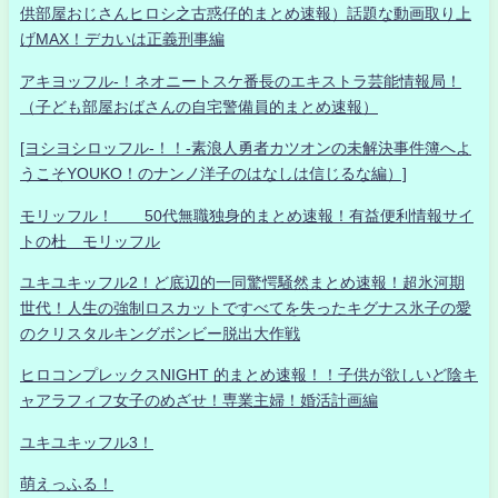
供部屋おじさんヒロシ之古惑仔的まとめ速報）話題な動画取り上
げMAX！デカいは正義刑事編
アキヨッフル-！ネオニートスケ番長のエキストラ芸能情報局！
（子ども部屋おばさんの自宅警備員的まとめ速報）
[ヨシヨシロッフル-！！-素浪人勇者カツオンの未解決事件簿へよ
うこそYOUKO！のナンノ洋子のはなしは信じるな編）]
モリッフル！ 50代無職独身的まとめ速報！有益便利情報サイ
トの杜 モリッフル
ユキユキッフル2！ど底辺的一同驚愕騒然まとめ速報！超氷河期
世代！人生の強制ロスカットですべてを失ったキグナス氷子の愛
のクリスタルキングボンビー脱出大作戦
ヒロコンプレックスNIGHT 的まとめ速報！！子供が欲しいど陰キ
ャアラフィフ女子のめざせ！専業主婦！婚活計画編
ユキユキッフル3！
萌えっふる！