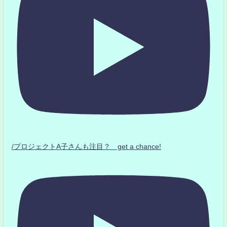
/プロジェクトA子さんも注目？ get a chance!