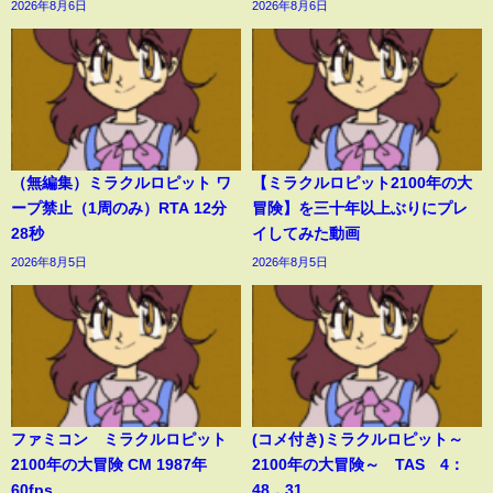
2026年8月6日
2026年8月6日
（無編集）ミラクルロピット ワ
【ミラクルロピット2100年の大
ープ禁止（1周のみ）RTA 12分
冒険】を三十年以上ぶりにプレ
28秒
イしてみた動画
2026年8月5日
2026年8月5日
ファミコン ミラクルロピット
(コメ付き)ミラクルロピット～
2100年の大冒険 CM 1987年
2100年の大冒険～ TAS 4：
60fps
48．31