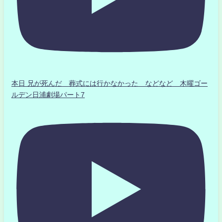
本日 兄が死んだ 葬式には行かなかった などなど 木曜ゴー
ルデン日浦劇場パート7