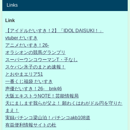
Links
Link
【アイドルだいすき！2】「IDOL DAISUKI！」
vtuber だいすき
アニメだいすき！26-
オラシオンの競馬グランプリ
スーパーウンコウーマンT・子なし
スケバン氷子のまとめ速報！
とおやまエリア51
一番くじ福袋 だいすき
声優だいすき！26- bnk46
大阪エキストラNOTE！芸能情報局
天にまします我らが父よ！ 願わくはわがドル円を守りた
まえ！
実録パチンコ梁山泊！パチンコakb108道
有益便利情報サイトの杜