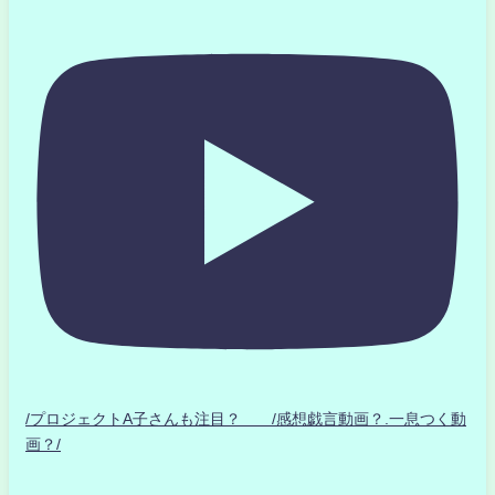
/プロジェクトA子さんも注目？ /感想戯言動画？.一息つく動
画？/