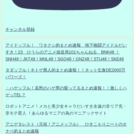
チャンネル登録
アイドッフル！ ワタクシ的まとめ速報 地下格闘アイドルだい
すき！23 ひうらのアニメ放送局101ちゃんねる BNK48 ！
SNH48！JKT48！MNL48！SGO48！GNZ48！STU48！SKE48
タダッフル！ネトゲ廃人的まとめ速報！！ネット乞食DE2000万
パワーズ！
・ハゲッフル！哀愁のハゲ男の髪ってるまとめ速報！！激しくハ
ゲっTEL？
ロボットアニメ！メカと美少女キャラだいすき永遠の非リア充・
非モテ星人 ！あらゆるマニアの為のマニアックサイト
アニゲタレスト（元祖！アニメッフル） ひきこもりニートのオ
ナベ的まとめ速報