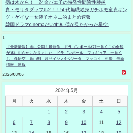
病は木から！ 24金バエ子の特発性間質性肺炎
真・モリタダッフル2！！50代無職独身ガチホモ童貞ギン
グ・ゲイなー女装子オネエ的まとめ速報
韓国ドラマcinemaだいすき-僕が見たかった星空-
1 -
【最新情報】遂に公開！最新作 ドラゴンボールGT一番くじの全貌
が遂に明らかになりました ドラゴンボール フィギュア 一番く
じ 孫悟空 鳥山明 超サイヤ人4ベジータ マッコイ 相場 最新
情報 速報
2026/08/06
2024年5月
月
火
水
木
金
土
日
1
2
3
4
5
6
7
8
9
10
11
12
13
14
15
16
17
18
19