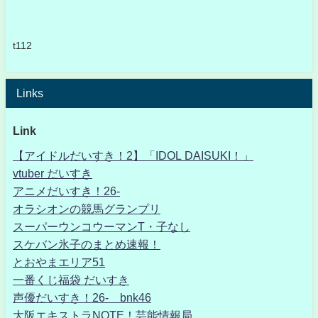
t112
Links
Link
【アイドルだいすき！2】「IDOL DAISUKI！」
vtuber だいすき
アニメだいすき！26-
オラシオンの競馬グランプリ
スーパーウンコウーマンT・子なし
スケバン氷子のまとめ速報！
とおやまエリア51
一番くじ福袋 だいすき
声優だいすき！26- bnk46
大阪エキストラNOTE！芸能情報局