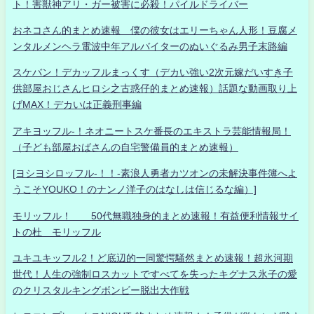
ト！害獣神アリ・ガー被害に必殺！パイルドライバー
おネコさん的まとめ速報 僕の彼女はエリーちゃん人形！豆腐メ
ンタルメンヘラ電波中年アルバイターのぬいぐるみ男子末路編
スケバン！デカッフルまっくす（デカい強い2次元嫁だいすき子
供部屋おじさんヒロシ之古惑仔的まとめ速報）話題な動画取り上
げMAX！デカいは正義刑事編
アキヨッフル-！ネオニートスケ番長のエキストラ芸能情報局！
（子ども部屋おばさんの自宅警備員的まとめ速報）
[ヨシヨシロッフル-！！-素浪人勇者カツオンの未解決事件簿へよ
うこそYOUKO！のナンノ洋子のはなしは信じるな編）]
モリッフル！ 50代無職独身的まとめ速報！有益便利情報サイ
トの杜 モリッフル
ユキユキッフル2！ど底辺的一同驚愕騒然まとめ速報！超氷河期
世代！人生の強制ロスカットですべてを失ったキグナス氷子の愛
のクリスタルキングボンビー脱出大作戦