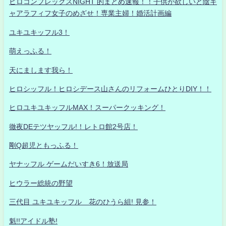
ヒロコンプレックスNIGHT 的まとめ速報！！子供が欲しいど陰キ
ャアラフィフ女子のめざせ！専業主婦！婚活計画編
ユキユキッフル3！
萌えっふる！
天にまします我ら！
ヒロシッフル！ヒロシデース山さんのリフォームひとりDIY！！
ヒロユキユキッフルMAX！スーパークッキング！
徹夜DEテツヤッフル!！レトロ館2号店！
剛Q超児ともっふる！
ヤナッフル ゲームだいすき6！放送局
ヒウラー総統の野望
三代目 ユキユキッフル 花のひうら組! 見参！
魁!!アイドル塾!