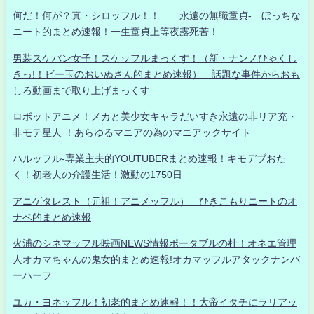
何だ！何が？真・シロッフル！！ 永遠の無職童貞- ぼっちな
ニート的まとめ速報！一生童貞上等夜露死苦！
男装スケバン女子！スケッフルまっくす！（新・ナンノひゃくし
きっ!！ビー玉のおいぬさん的まとめ速報） 話題な事件からおも
しろ動画まで取り上げまっくす
ロボットアニメ！メカと美少女キャラだいすき永遠の非リア充・
非モテ星人 ！あらゆるマニアの為のマニアックサイト
ハルッフル-専業主夫的YOUTUBERまとめ速報！キモデブおた
く！初老人の介護生活！激動の1750日
アニゲタレスト（元祖！アニメッフル） ひきこもりニートのオ
ナベ的まとめ速報
火浦のシネマッフル映画NEWS情報ポータブルの杜！オネエ管理
人オカマちゃんの鬼女的まとめ速報!オカマッフルアタックナンバ
ーハーフ
ユカ・ヨネッフル！初老的まとめ速報！！大帝イタチにラリアッ