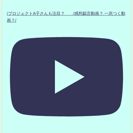
/プロジェクトA子さんも注目？ /感想戯言動画？.一息つく動
画？/