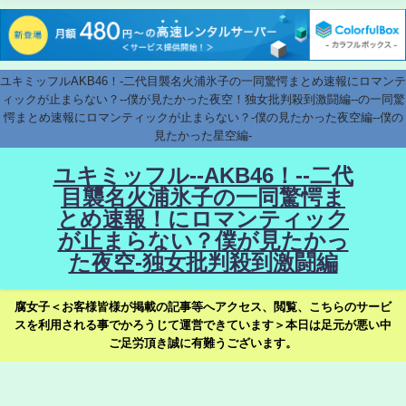
ユキミッフルAKB46！-二代目襲名火浦氷子の一同驚愕まとめ速報にロマンテ
ィックが止まらない？--僕が見たかった夜空！独女批判殺到激闘編--の一同驚
愕まとめ速報にロマンティックが止まらない？-僕の見たかった夜空編--僕の
見たかった星空編-
ユキミッフル--AKB46！--二代
目襲名火浦氷子の一同驚愕ま
とめ速報！にロマンティック
が止まらない？僕が見たかっ
た夜空-独女批判殺到激闘編
腐女子＜お客様皆様が掲載の記事等へアクセス、閲覧、こちらのサービ
スを利用される事でかろうじて運営できています＞本日は足元が悪い中
ご足労頂き誠に有難うございます。