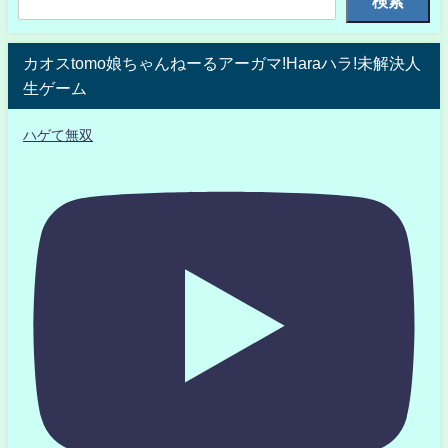
検索
カオスtomo娘ちゃんねーるアーガマ!Haraハラ!未解決人
生ゲーム
ハゲて無双