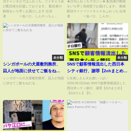
ました【ぱるぱる】
当チャンネルではふわっち、ツイキャス及
★日刊ふわっちマガジン★ 配信者の動画
び配信者を応援しております。 配信者の
をいち早く高画質でお届けします。 動画
動画をいち早くお届けします 出演
配信サイト⇒ツイキャス＆ふわっち 出演
者 ⇒金バエ、しんやっちょ...
者 ⇒金バエ、しんや...
未分類
未分類
シンガポールの犬屋敷刑務所、
SNSで顧客情報流出した西日本
囚人が地面に伏せてご飯をねだ
シティ銀行、謝罪【2chまとめ】
る
【2chスレ】【5chスレ】
シンガポールの犬屋敷刑務所、囚人が地面
1:名無しさん＠お腹いっぱい
に伏せてご飯をねだる...
2026.05.02(Sat) SNSで顧客情報流出した
西日本シティ銀行、謝罪【2chまとめ】
【2chスレ】【5...