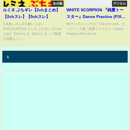
未分類
デジタル
ルミネ ぶちギレ【2chまとめ】
WHITE SCORPION 『純愛トー
【2chスレ】【5chスレ】
スター』Dance Practice (FIX
ver.)
1:名無しさん＠お腹いっぱい
6thデジタルシングル『I do love you!』カ
2025.10.09(Thu) ルミネ ぶちギレ【2chま
ップリング曲『純愛トースター』Dance
とめ】【2chスレ】【5chスレ】って動画
Practice (FIX ver.) ▼...
が話題らしい...
s