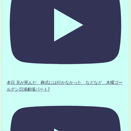
本日 兄が死んだ 葬式には行かなかった などなど 木曜ゴー
ルデン日浦劇場パート7