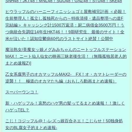
SNH48！JKT48！MNL48！SGO48！GNZ48！STU48！SKE48
ヒウラッフルのハーニーフィニッシュゴミ屋敷補完計画 ＜必殺！
生前整理人！孤立し孤独死からの～特殊清掃・遺品整理への道F
完結編＞ キャッシング計1500万返済：厨二病借金3500万円！う
つ病統合失調症14年生HKT46！！9期研究生、最後のサイト！全
米が泣いた！認知症鬱病60代のラストサイト絶賛！公開中
魔法熟女/美魔女ッ娘メグみみちゃんのニートッフルステーション
MAX！ ニート仙人仙女の映画三昧老後生活！（無職孤独居老人的
まとめ速報Z)]
乙女系腐男子のオカマッフルMAX2- FX！オ・カマトレーダーの
逆襲！！ 極道のオカマたち編（おもしろ動画まとめ速報）
スーパーウンコ！
新・ハゲッフル！哀愁のハゲ男の髪ってるまとめ速報！！激しく
ハゲっTEL？
こじ！コジッフル@！-レズっ娘百合ネエ！こじらせ！50独身処
女のBL腐女子的まとめ速報-