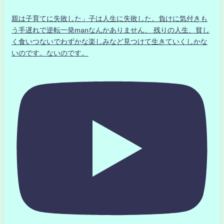
親は子育てに失敗した」子は人生に失敗した。負けに気付きも
う手遅れで逆転一発manなんかありません、 残りの人生、貧し
く食いつないでわずかな楽しみなど見つけて生きていくしかな
いのです。ないのです。