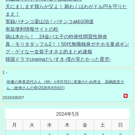
天にまします我らが父よ！ 願わくはわがドル円を守りた
まえ！
実録パチンコ梁山泊！パチンコakb108道
有益便利情報サイトの杜
病は木から！ 24金バエ子の特発性間質性肺炎
真・モリタダッフル2！！50代無職独身ガチホモ童貞ギン
グ・ゲイなー女装子オネエ的まとめ速報
韓国ドラマcinemaだいすき-僕が見たかった星空-
1 -
俳優の寿美花代さん（94）が8月3日に老衰のため死去 高嶋政宏さ
ん・政伸さんの母(2026年8月6日)
2026/08/07
2024年5月
月
火
水
木
金
土
日