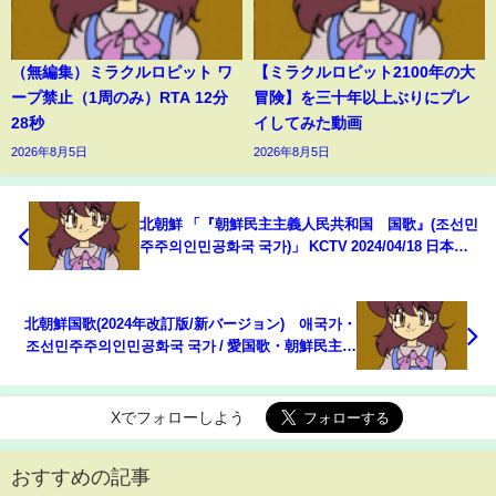
（無編集）ミラクルロピット ワ
【ミラクルロピット2100年の大
ープ禁止（1周のみ）RTA 12分
冒険】を三十年以上ぶりにプレ
28秒
イしてみた動画
2026年8月5日
2026年8月5日
北朝鮮 「『朝鮮民主主義人民共和国 国歌』(조선민
주주의인민공화국 국가)」 KCTV 2024/04/18 日本語
字幕付き
北朝鮮国歌(2024年改訂版/新バージョン) 애국가・
조선민주주의인민공화국 국가 / 愛国歌・朝鮮民主主
義人民共和国国歌
Xでフォローしよう
おすすめの記事