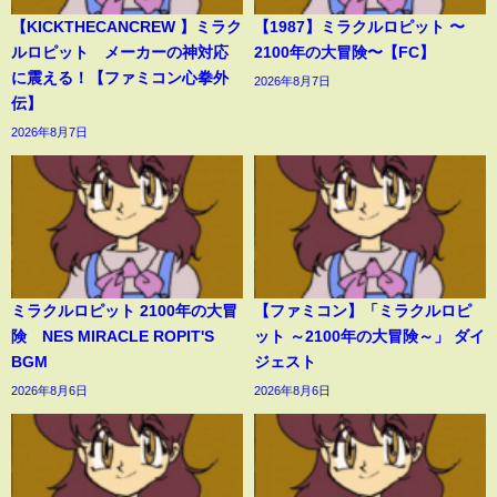
【KICKTHECANCREW 】ミラク
【1987】ミラクルロピット 〜
ルロピット メーカーの神対応
2100年の大冒険〜【FC】
に震える！【ファミコン心拳外
2026年8月7日
伝】
2026年8月7日
ミラクルロピット 2100年の大冒
【ファミコン】「ミラクルロピ
険 NES MIRACLE ROPIT'S
ット ～2100年の大冒険～」 ダイ
BGM
ジェスト
2026年8月6日
2026年8月6日