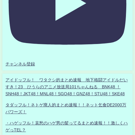
チャンネル登録
アイドッフル！ ワタクシ的まとめ速報 地下格闘アイドルだい
すき！23 ひうらのアニメ放送局101ちゃんねる BNK48 ！
SNH48！JKT48！MNL48！SGO48！GNZ48！STU48！SKE48
タダッフル！ネトゲ廃人的まとめ速報！！ネット乞食DE2000万
パワーズ！
・ハゲッフル！哀愁のハゲ男の髪ってるまとめ速報！！激しくハ
ゲっTEL？