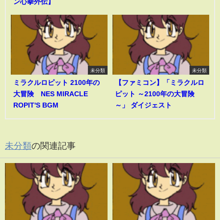
ン心拳外伝】
未分類
未分類
ミラクルロピット 2100年の
【ファミコン】「ミラクルロ
大冒険 NES MIRACLE
ピット ～2100年の大冒険
ROPIT'S BGM
～」 ダイジェスト
未分類
の関連記事