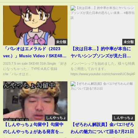
未分類
未分類
「パレオはエメラルド（2023
【次は日本…】的中率が本当に
ver.）」Music Video / SKE48
ヤバいシンプソンズが見た日本
SHOWROOM選抜
の恐ろしい未来… #都市伝説
2023.7.5 on sale SKE48 31th.Single 「好き
メンバーシップを始めました。様々な特典
になっちゃった」 TYPE-A,B,C 収録
をご用意しております。
c/w「パレオはエ...
https://www.youtube.com/channel/UC8ejAR..
しんやっちょ
しんやっちょ
【しんやっちょ勾留中】勾留中
【ぜろわん解説員】金バエ!!ぜろ
のしんやっちょがある発言をし
わんの魅力について語る7月21日