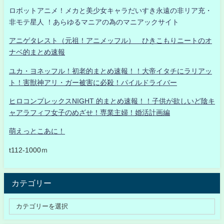
ロボットアニメ！メカと美少女キャラだいすき永遠の非リア充・
非モテ星人 ！あらゆるマニアの為のマニアックサイト
アニゲタレスト（元祖！アニメッフル） ひきこもりニートのオ
ナベ的まとめ速報
ユカ・ヨネッフル！初老的まとめ速報！！大帝イタチにラリアッ
ト！害獣神アリ・ガー被害に必殺！パイルドライバー
ヒロコンプレックスNIGHT 的まとめ速報！！子供が欲しいど陰キ
ャアラフィフ女子のめざせ！専業主婦！婚活計画編
萌えっとこあに！
t112-1000ｍ
カテゴリー