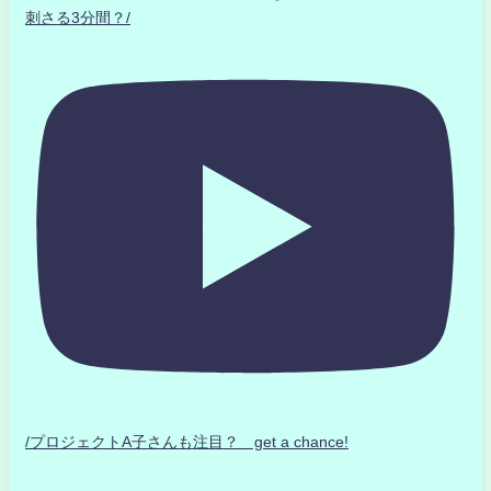
刺さる3分間？/
/プロジェクトA子さんも注目？ get a chance!