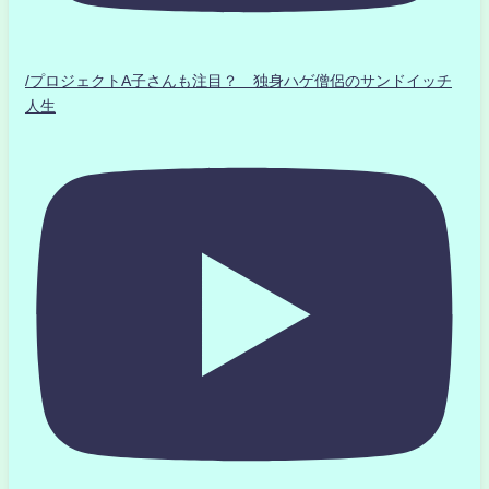
/プロジェクトA子さんも注目？ 独身ハゲ僧侶のサンドイッチ
人生