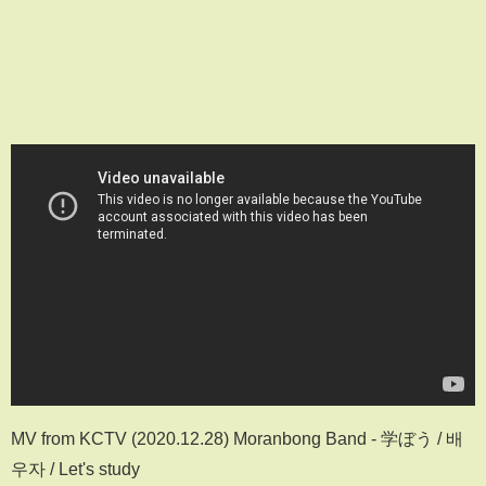
MV from KCTV (2020.12.28) Moranbong Band - 学ぼう / 배
우자 / Let's study