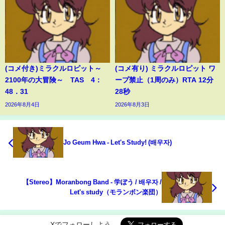
(コメ付き)ミラクルロピット～
(コメ有り) ミラクルロピット ワ
2100年の大冒険～ TAS 4：
ープ禁止（1周のみ）RTA 12分
48．31
28秒
2026年8月4日
2026年8月3日
Jo Geum Hwa - Let's Study! (배우자)
【Stereo】Moranbong Band - 学ぼう / 배우자 /
Let's study（モランボン楽団）
Xでフォローしよう