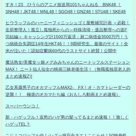
すき！23 ひうらのアニメ放送局101ちゃんねる BNK48 ！
SNH48！JKT48！MNL48！SGO48！GNZ48！STU48！SKE48
ヒウラッフルのハーニーフィニッシュゴミ屋敷補完計画 ＜必殺！
生前整理人！孤立し孤独死からの～特殊清掃・遺品整理への道F
完結編＞ キャッシング計1500万返済：厨二病借金3500万円！う
つ病統合失調症14年生HKT46！！9期研究生、最後のサイト！全
米が泣いた！認知症鬱病60代のラストサイト絶賛！公開中
魔法熟女/美魔女ッ娘メグみみちゃんのニートッフルステーション
MAX！ ニート仙人仙女の映画三昧老後生活！（無職孤独居老人的
まとめ速報Z)]
乙女系腐男子のオカマッフルMAX2- FX！オ・カマトレーダーの
逆襲！！ 極道のオカマたち編（おもしろ動画まとめ速報）
スーパーウンコ！
新・ハゲッフル！哀愁のハゲ男の髪ってるまとめ速報！！激しく
ハゲっTEL？
こじ！コジッフル@！-レズっ娘百合ネエ！こじらせ！50独身処