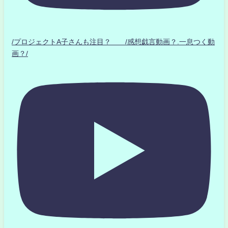
/プロジェクトA子さんも注目？ /感想戯言動画？.一息つく動
画？/