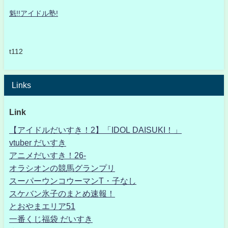
魁!!アイドル塾!
t112
Links
Link
【アイドルだいすき！2】「IDOL DAISUKI！」
vtuber だいすき
アニメだいすき！26-
オラシオンの競馬グランプリ
スーパーウンコウーマンT・子なし
スケバン氷子のまとめ速報！
とおやまエリア51
一番くじ福袋 だいすき