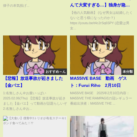
んて大変すぎる…】独身が急増
律子の本気投げ...
している本当の原因
【他の人気動画】 (なぜ男女は結婚したく
ないと思う様になったのか？)
https://youtu.be/t4c2rSq6SPY (恋愛は男
女...
おすすめ～ん
未分類
【悲報】放送事故が起きました
MA55IVE BASE 動画 ゲス
【金バエ】
ト：Furui Riho 2月10日
1:名無しさん＠お腹いっぱい
MA55IVE BASE 2025年2月10日内容：
2025.02.06(Thu) 【悲報】放送事故が起き
MA55IVE THE RAMPAGEの冠レギュラー
ました【金バエ】って動画が話題らしいぞ
番組出演者：MA55IVE THE ...
2:名無しさん＠お...