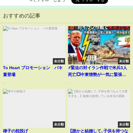
おすすめの記事
未分類
未分類
To Heart プロモーション バキ
⚡️緊迫の対イラン作戦で米兵3人
童登場
死亡💥中東情勢が一気に緊張
へ…何が起きたのか⁉️
...
...
未分類
未分類
律子の枕投げ
【誰かと結婚して､子供を持つな