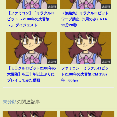
未分類
未分類
【ファミコン】「ミラクルロ
（無編集）ミラクルロピット
ピット ～2100年の大冒険
ワープ禁止（1周のみ）RTA
～」 ダイジェスト
12分28秒
未分類
未分類
【ミラクルロピット2100年の
ファミコン ミラクルロピッ
大冒険】を三十年以上ぶりに
ト2100年の大冒険 CM 1987
プレイしてみた動画
年 60fps
未分類
の関連記事