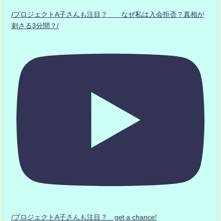
/プロジェクトA子さんも注目？ なぜ私は入会拒否？真相が
刺さる3分間？/
/プロジェクトA子さんも注目？ get a chance!