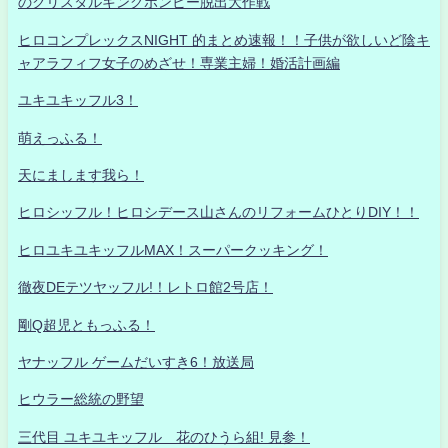
のクリスタルキングボンビー脱出大作戦
ヒロコンプレックスNIGHT 的まとめ速報！！子供が欲しいど陰キ
ャアラフィフ女子のめざせ！専業主婦！婚活計画編
ユキユキッフル3！
萌えっふる！
天にまします我ら！
ヒロシッフル！ヒロシデース山さんのリフォームひとりDIY！！
ヒロユキユキッフルMAX！スーパークッキング！
徹夜DEテツヤッフル!！レトロ館2号店！
剛Q超児ともっふる！
ヤナッフル ゲームだいすき6！放送局
ヒウラー総統の野望
三代目 ユキユキッフル 花のひうら組! 見参！