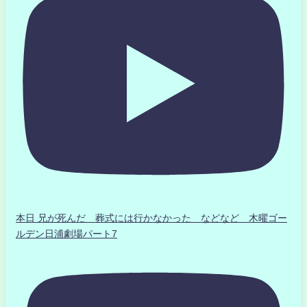
本日 兄が死んだ 葬式には行かなかった などなど 木曜ゴー
ルデン日浦劇場パート7