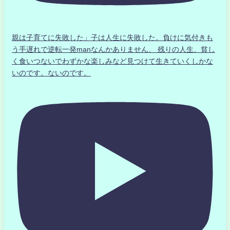
親は子育てに失敗した」子は人生に失敗した。負けに気付きも
う手遅れで逆転一発manなんかありません、 残りの人生、貧し
く食いつないでわずかな楽しみなど見つけて生きていくしかな
いのです。ないのです。