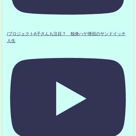
/プロジェクトA子さんも注目？ 独身ハゲ僧侶のサンドイッチ
人生