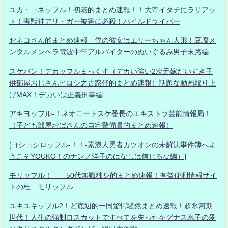
ユカ・ヨネッフル！初老的まとめ速報！！大帝イタチにラリアッ
ト！害獣神アリ・ガー被害に必殺！パイルドライバー
おネコさん的まとめ速報 僕の彼女はエリーちゃん人形！豆腐メ
ンタルメンヘラ電波中年アルバイターのぬいぐるみ男子末路編
スケバン！デカッフルまっくす（デカい強い2次元嫁だいすき子
供部屋おじさんヒロシ之古惑仔的まとめ速報）話題な動画取り上
げMAX！デカいは正義刑事編
アキヨッフル-！ネオニートスケ番長のエキストラ芸能情報局！
（子ども部屋おばさんの自宅警備員的まとめ速報）
[ヨシヨシロッフル-！！-素浪人勇者カツオンの未解決事件簿へよ
うこそYOUKO！のナンノ洋子のはなしは信じるな編）]
モリッフル！ 50代無職独身的まとめ速報！有益便利情報サイ
トの杜 モリッフル
ユキユキッフル2！ど底辺的一同驚愕騒然まとめ速報！超氷河期
世代！人生の強制ロスカットですべてを失ったキグナス氷子の愛