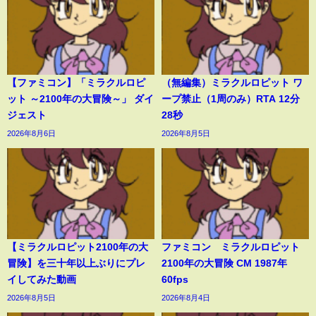
【ファミコン】「ミラクルロピ
（無編集）ミラクルロピット ワ
ット ～2100年の大冒険～」 ダイ
ープ禁止（1周のみ）RTA 12分
ジェスト
28秒
2026年8月6日
2026年8月5日
【ミラクルロピット2100年の大
ファミコン ミラクルロピット
冒険】を三十年以上ぶりにプレ
2100年の大冒険 CM 1987年
イしてみた動画
60fps
2026年8月5日
2026年8月4日