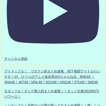
チャンネル登録
アイドッフル！ ワタクシ的まとめ速報 地下格闘アイドルだい
すき！23 ひうらのアニメ放送局101ちゃんねる BNK48 ！
SNH48！JKT48！MNL48！SGO48！GNZ48！STU48！SKE48
タダッフル！ネトゲ廃人的まとめ速報！！ネット乞食DE2000万
パワーズ！
・ハゲッフル！哀愁のハゲ男の髪ってるまとめ速報！！激しくハ