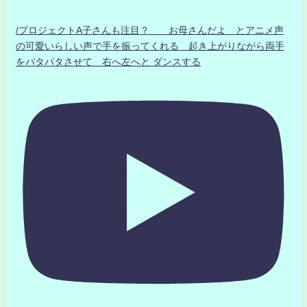
/プロジェクトA子さんも注目？ お母さんだよ とアニメ声
の可愛いらしい声で手を振ってくれる 起き上がりながら両手
をパタパタさせて 右へ左へと ダンスする