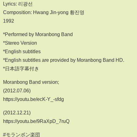
Lyrics: 리광선
Composition: Hwang Jin-yong 황진영
1992
*Performed by Moranbong Band
*Stereo Version
*English subtitles
*English subtitles are provided by Moranbong Band HD.
*日本語字幕付き
Moranbong Band version;
(2012.07.06)
https://youtu.be/ecK-Y_-sfdg
(2012.12.21)
https://youtu.be/9RaXpD_7ruQ
#モランボン楽団