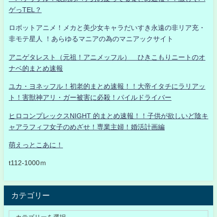
ゲっTEL？
ロボットアニメ！メカと美少女キャラだいすき永遠の非リア充・
非モテ星人 ！あらゆるマニアの為のマニアックサイト
アニゲタレスト（元祖！アニメッフル） ひきこもりニートのオ
ナベ的まとめ速報
ユカ・ヨネッフル！初老的まとめ速報！！大帝イタチにラリアッ
ト！害獣神アリ・ガー被害に必殺！パイルドライバー
ヒロコンプレックスNIGHT 的まとめ速報！！子供が欲しいど陰キ
ャアラフィフ女子のめざせ！専業主婦！婚活計画編
萌えっとこあに！
t112-1000ｍ
カテゴリー