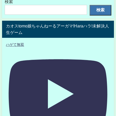
検索
検索
カオスtomo娘ちゃんねーるアーガマ!Haraハラ!未解決人
生ゲーム
ハゲて無双