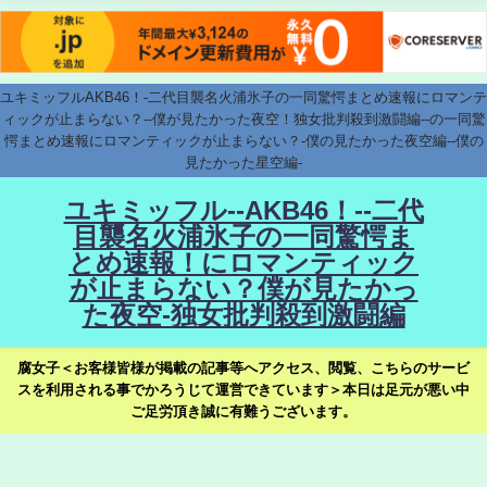
ユキミッフルAKB46！-二代目襲名火浦氷子の一同驚愕まとめ速報にロマンテ
ィックが止まらない？--僕が見たかった夜空！独女批判殺到激闘編--の一同驚
愕まとめ速報にロマンティックが止まらない？-僕の見たかった夜空編--僕の
見たかった星空編-
ユキミッフル--AKB46！--二代
目襲名火浦氷子の一同驚愕ま
とめ速報！にロマンティック
が止まらない？僕が見たかっ
た夜空-独女批判殺到激闘編
腐女子＜お客様皆様が掲載の記事等へアクセス、閲覧、こちらのサービ
スを利用される事でかろうじて運営できています＞本日は足元が悪い中
ご足労頂き誠に有難うございます。