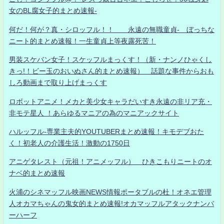
女のBL腐女子的まとめ速報-
何だ！何が？真・シロッフル！！ 永遠の無職童貞- ぼっちな
ニート的まとめ速報！一生童貞上等夜露死苦！
男装スケバン女子！スケッフルまっくす！（新・ナンノひゃくし
きっ!！ビー玉のおいぬさん的まとめ速報） 話題な事件からおも
しろ動画まで取り上げまっくす
ロボットアニメ！メカと美少女キャラだいすき永遠の非リア充・
非モテ星人 ！あらゆるマニアの為のマニアックサイト
ハルッフル-専業主夫的YOUTUBERまとめ速報！キモデブおた
く！初老人の介護生活！激動の1750日
アニゲタレスト（元祖！アニメッフル） ひきこもりニートのオ
ナベ的まとめ速報
火浦のシネマッフル映画NEWS情報ポータブルの杜！オネエ管理
人オカマちゃんの鬼女的まとめ速報!オカマッフルアタックナンバ
ーハーフ