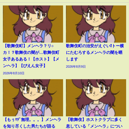
【歌舞伎町】メンヘラ？リ○
歌舞伎町の治安がえぐい❗️トー横
カ！？歌舞伎の闇が…歌舞伎町
にたむろするメンヘラの闇を晒
女子あるある！【ホスト】【メ
します
ンヘラ】【ぴえん女子】
2026年8月9日
2026年8月10日
【もぅﾏﾁﾞ無理。。。】メンヘラ
【歌舞伎】ホストクラブに多く
を知り尽くした男たちが語る
息している「メンヘラ」につい