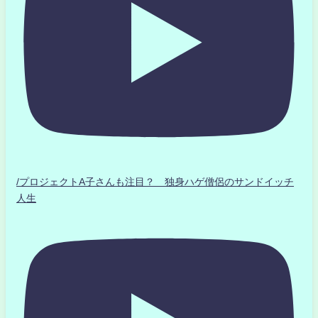
/プロジェクトA子さんも注目？ 独身ハゲ僧侶のサンドイッチ
人生