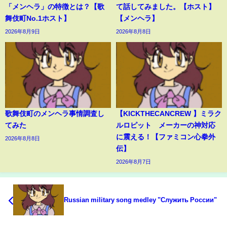
「メンヘラ」の特徴とは？【歌
て話してみました。【ホスト】
舞伎町No.1ホスト】
【メンヘラ】
2026年8月9日
2026年8月8日
歌舞伎町のメンヘラ事情調査し
【KICKTHECANCREW 】ミラク
てみた
ルロピット メーカーの神対応
に震える！【ファミコン心拳外
2026年8月8日
伝】
2026年8月7日
Russian military song medley "Служить России"