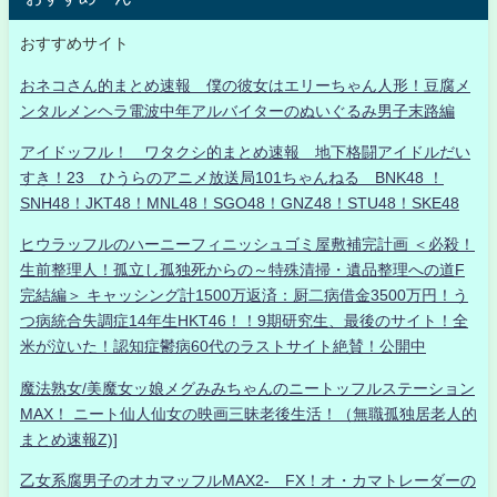
おすすめサイト
おネコさん的まとめ速報 僕の彼女はエリーちゃん人形！豆腐メ
ンタルメンヘラ電波中年アルバイターのぬいぐるみ男子末路編
アイドッフル！ ワタクシ的まとめ速報 地下格闘アイドルだい
すき！23 ひうらのアニメ放送局101ちゃんねる BNK48 ！
SNH48！JKT48！MNL48！SGO48！GNZ48！STU48！SKE48
ヒウラッフルのハーニーフィニッシュゴミ屋敷補完計画 ＜必殺！
生前整理人！孤立し孤独死からの～特殊清掃・遺品整理への道F
完結編＞ キャッシング計1500万返済：厨二病借金3500万円！う
つ病統合失調症14年生HKT46！！9期研究生、最後のサイト！全
米が泣いた！認知症鬱病60代のラストサイト絶賛！公開中
魔法熟女/美魔女ッ娘メグみみちゃんのニートッフルステーション
MAX！ ニート仙人仙女の映画三昧老後生活！（無職孤独居老人的
まとめ速報Z)]
乙女系腐男子のオカマッフルMAX2- FX！オ・カマトレーダーの