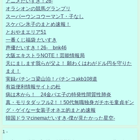
アニメだいすき！26-
オラシオンの競馬グランプリ
スーパーウンコウーマンT・子なし
スケバン氷子のまとめ速報！
とおやまエリア51
一番くじ福袋 だいすき
声優だいすき！26- bnk46
大阪エキストラNOTE！芸能情報局
天にまします我らが父よ！ 願わくはわがドル円を守りた
まえ！
実録パチンコ梁山泊！パチンコakb108道
有益便利情報サイトの杜
病は木から！ 24金バエ子の特発性間質性肺炎
真・モリタダッフル2！！50代無職独身ガチホモ童貞ギン
グ・ゲイなー女装子オネエ的まとめ速報
韓国ドラマcinemaだいすき-僕が見たかった星空-
1 -