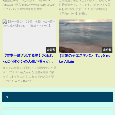
■講談社から、本が出ます！3月18日■
ご視聴ありがとうございます。 ゆっくり
Amazonで購入 https://www.amazon.co.jp/
世界情勢チャンネルです。 チャンネル登
FRB、金融緩和、GDPマイナ
ソフトバンク崩壊の恐怖と農中・...
録お願い致します！！！ ※この動画は
ス、円高、株安、破綻、地銀、
【東方project】を基に...
MMT、現代貨幣理論、金融資産
課税
未分類
未分類
【吉本一愛されてる男】水玉れ
(太陽の子エステバン, Taiyō no
っぷう隊ケンの人生が明らか
ko Allain
に！【鬼越トマホーク】
金ちゃん念願の水玉れっぷう隊のケンが登
...
場！ アイドル芸人からなぜ借金地獄に陥
ってしまったのか？ これまでの人生が明
らかに！ ▲ケンBOYチャ...
s