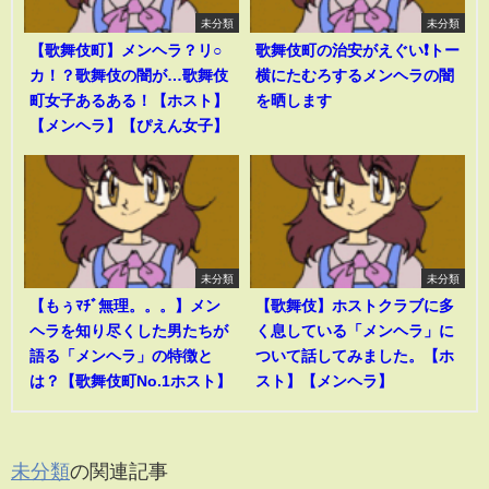
未分類
未分類
【歌舞伎町】メンヘラ？リ○
歌舞伎町の治安がえぐい❗️トー
カ！？歌舞伎の闇が…歌舞伎
横にたむろするメンヘラの闇
町女子あるある！【ホスト】
を晒します
【メンヘラ】【ぴえん女子】
未分類
未分類
【もぅﾏﾁﾞ無理。。。】メン
【歌舞伎】ホストクラブに多
ヘラを知り尽くした男たちが
く息している「メンヘラ」に
語る「メンヘラ」の特徴と
ついて話してみました。【ホ
は？【歌舞伎町No.1ホスト】
スト】【メンヘラ】
未分類
の関連記事