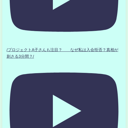
/プロジェクトA子さんも注目？ なぜ私は入会拒否？真相が
刺さる3分間？/