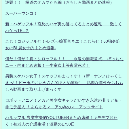
逆襲！！ 極道のオカマたち編（おもしろ動画まとめ速報）
スーパーウンコ！
新・ハゲッフル！哀愁のハゲ男の髪ってるまとめ速報！！激しく
ハゲっTEL？
こじ！コジッフル@！-レズっ娘百合ネエ！こじらせ！50独身処
女のBL腐女子的まとめ速報-
何だ！何が？真・シロッフル！！ 永遠の無職童貞- ぼっちな
ニート的まとめ速報！一生童貞上等夜露死苦！
男装スケバン女子！スケッフルまっくす！（新・ナンノひゃくし
きっ!！ビー玉のおいぬさん的まとめ速報） 話題な事件からおも
しろ動画まで取り上げまっくす
ロボットアニメ！メカと美少女キャラだいすき永遠の非リア充・
非モテ星人 ！あらゆるマニアの為のマニアックサイト
ハルッフル-専業主夫的YOUTUBERまとめ速報！キモデブおた
く！初老人の介護生活！激動の1750日