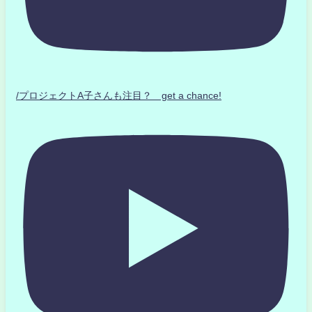
/プロジェクトA子さんも注目？ get a chance!