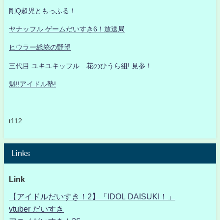
剛Q超児ともっふる！
ヤナッフル ゲームだいすき6！放送局
ヒウラー総統の野望
三代目 ユキユキッフル 花のひうら組! 見参！
魁!!アイドル塾!
t112
Links
Link
【アイドルだいすき！2】「IDOL DAISUKI！」
vtuber だいすき