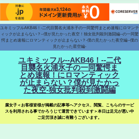
ユキミッフルAKB46！-二代目襲名火浦氷子の一同驚愕まとめ速報にロマンテ
ィックが止まらない？--僕が見たかった夜空！独女批判殺到激闘編--の一同驚
愕まとめ速報にロマンティックが止まらない？-僕の見たかった夜空編--僕の
見たかった星空編-
ユキミッフル--AKB46！--二代
目襲名火浦氷子の一同驚愕ま
とめ速報！にロマンティック
が止まらない？僕が見たかっ
た夜空-独女批判殺到激闘編
腐女子＜お客様皆様が掲載の記事等へアクセス、閲覧、こちらのサービ
スを利用される事でかろうじて運営できています＞本日は足元が悪い中
ご足労頂き誠に有難うございます。