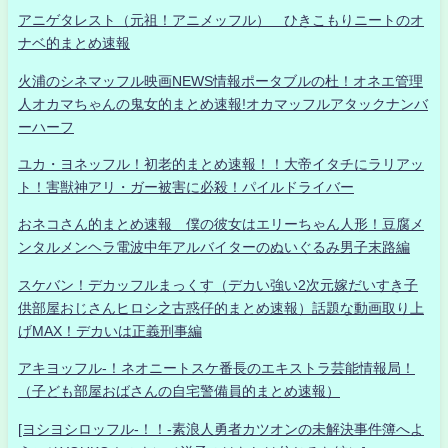
アニゲタレスト（元祖！アニメッフル） ひきこもりニートのオ
ナベ的まとめ速報
火浦のシネマッフル映画NEWS情報ポータブルの杜！オネエ管理
人オカマちゃんの鬼女的まとめ速報!オカマッフルアタックナンバ
ーハーフ
ユカ・ヨネッフル！初老的まとめ速報！！大帝イタチにラリアッ
ト！害獣神アリ・ガー被害に必殺！パイルドライバー
おネコさん的まとめ速報 僕の彼女はエリーちゃん人形！豆腐メ
ンタルメンヘラ電波中年アルバイターのぬいぐるみ男子末路編
スケバン！デカッフルまっくす（デカい強い2次元嫁だいすき子
供部屋おじさんヒロシ之古惑仔的まとめ速報）話題な動画取り上
げMAX！デカいは正義刑事編
アキヨッフル-！ネオニートスケ番長のエキストラ芸能情報局！
（子ども部屋おばさんの自宅警備員的まとめ速報）
[ヨシヨシロッフル-！！-素浪人勇者カツオンの未解決事件簿へよ