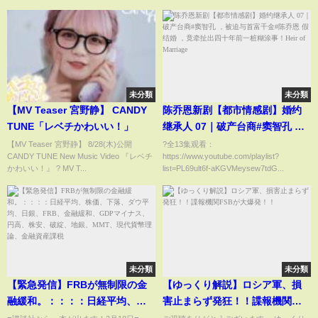
未分類
未分類
【MV Teaser 宮野静】 CANDY
陈乔恩新剧【都市情感剧】婚约
TUNE「レベチかわいい！」
继承人 07｜破产台商#窦智孔 ，
被迫与首富千金#陈乔恩 假结婚
【MV Teaser 宮野静】 8/28(木)公開
?全13集观看：
CANDY TUNE New Music Video 『レベチ
https://www.youtube.com/playlist?
，竟牵扯出四十年前一桩糊涂
かわいい！』 ? MV T...
list=PL69ult6f-aKGVMeysew7tdG...
事！Heir of Marriage
未分類
未分類
【緊急発信】FRBが無制限の金
【ゆっくり解説】ロシア軍、損
融緩和。：：：：日経平均、株
害止まらず発狂！！諜報機関
価、下落、ダウ平均、日銀、
FSBが大爆発！！