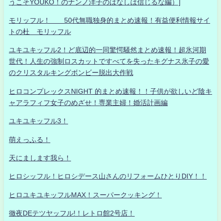
うこそYOUKO！のナンノ洋子のはなしは信じるな編）]
モリッフル！ 50代無職独身的まとめ速報！有益便利情報サイ
トの杜 モリッフル
ユキユキッフル2！ど底辺的一同驚愕騒然まとめ速報！超氷河期
世代！人生の強制ロスカットですべてを失ったキグナス氷子の愛
のクリスタルキングボンビー脱出大作戦
ヒロコンプレックスNIGHT 的まとめ速報！！子供が欲しいど陰キ
ャアラフィフ女子のめざせ！専業主婦！婚活計画編
ユキユキッフル3！
萌えっふる！
天にまします我ら！
ヒロシッフル！ヒロシデース山さんのリフォームひとりDIY！！
ヒロユキユキッフルMAX！スーパークッキング！
徹夜DEテツヤッフル!！レトロ館2号店！