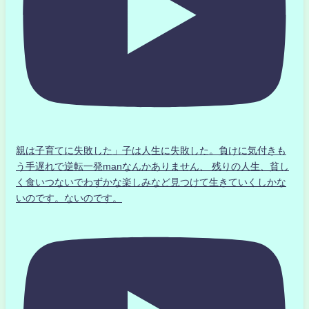
親は子育てに失敗した」子は人生に失敗した。負けに気付きも
う手遅れで逆転一発manなんかありません、 残りの人生、貧し
く食いつないでわずかな楽しみなど見つけて生きていくしかな
いのです。ないのです。