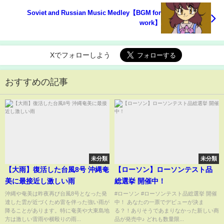
Soviet and Russian Music Medley【BGM for
work】
Xでフォローしよう
おすすめの記事
未分類
未分類
【大雨】復活した台風8号 沖縄奄
【ローソン】ローソンテスト品
美に最接近し激しい雨
総選挙 開催中！
沖縄や奄美は昨夜再び台風8号となった発
#ローソン #ローソンテスト品総選挙 開催
達した雲が近づくため雷を伴った強い雨が
中！ あなたの一票でデビューが決ま
降ることがあります。特に奄美や大東島地
る？！ありそうであまりなかった新しい商
方は激しい雷雨や横殴りの雨...
品が発売中♪ どれも数量限...