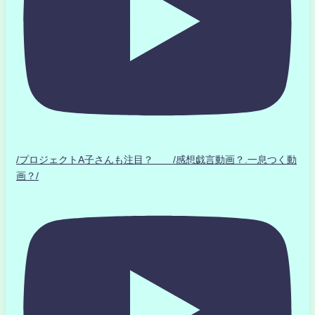
/プロジェクトA子さんも注目？ /感想戯言動画？.一息つく動
画？/