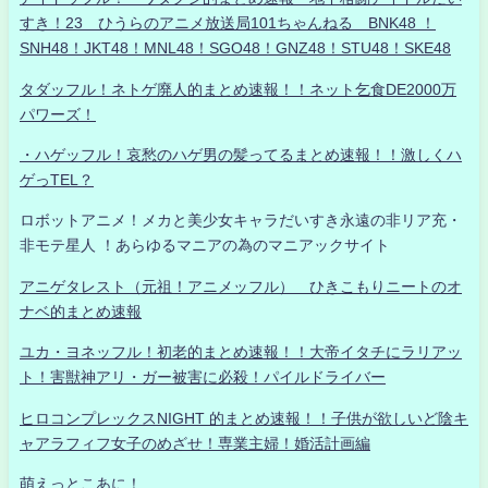
すき！23 ひうらのアニメ放送局101ちゃんねる BNK48 ！
SNH48！JKT48！MNL48！SGO48！GNZ48！STU48！SKE48
タダッフル！ネトゲ廃人的まとめ速報！！ネット乞食DE2000万
パワーズ！
・ハゲッフル！哀愁のハゲ男の髪ってるまとめ速報！！激しくハ
ゲっTEL？
ロボットアニメ！メカと美少女キャラだいすき永遠の非リア充・
非モテ星人 ！あらゆるマニアの為のマニアックサイト
アニゲタレスト（元祖！アニメッフル） ひきこもりニートのオ
ナベ的まとめ速報
ユカ・ヨネッフル！初老的まとめ速報！！大帝イタチにラリアッ
ト！害獣神アリ・ガー被害に必殺！パイルドライバー
ヒロコンプレックスNIGHT 的まとめ速報！！子供が欲しいど陰キ
ャアラフィフ女子のめざせ！専業主婦！婚活計画編
萌えっとこあに！