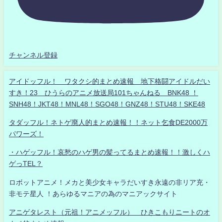
チャンネル登録
アイドッフル！ ワタクシ的まとめ速報 地下格闘アイドルだい
すき！23 ひうらのアニメ放送局101ちゃんねる BNK48 ！
SNH48！JKT48！MNL48！SGO48！GNZ48！STU48！SKE48
タダッフル！ネトゲ廃人的まとめ速報！！ネット乞食DE2000万
パワーズ！
・ハゲッフル！哀愁のハゲ男の髪ってるまとめ速報！！激しくハ
ゲっTEL？
ロボットアニメ！メカと美少女キャラだいすき永遠の非リア充・
非モテ星人 ！あらゆるマニアの為のマニアックサイト
アニゲタレスト（元祖！アニメッフル） ひきこもりニートのオ