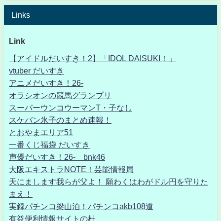
Links
Link
【アイドルだいすき！2】「IDOL DAISUKI！」
vtuber だいすき
アニメだいすき！26-
オラシオンの競馬グランプリ
スーパーウンコウーマンT・子なし
スケバン氷子のまとめ速報！
とおやまエリア51
一番くじ福袋 だいすき
声優だいすき！26- bnk46
大阪エキストラNOTE！芸能情報局
天にまします我らが父よ！ 願わくはわがドル円を守りた
まえ！
実録パチンコ梁山泊！パチンコakb108道
有益便利情報サイトの杜