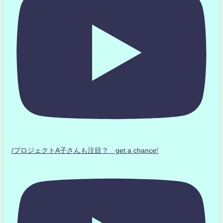
/プロジェクトA子さんも注目？ get a chance!