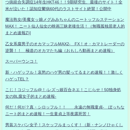
つ病統合失調症14年生HKT46！！9期研究生、最後のサイト！全
米が泣いた！認知症鬱病60代のラストサイト絶賛！公開中
魔法熟女/美魔女ッ娘メグみみちゃんのニートッフルステーション
MAX！ ニート仙人仙女の映画三昧老後生活！（無職孤独居老人的
まとめ速報Z)]
乙女系腐男子のオカマッフルMAX2- FX！オ・カマトレーダーの
逆襲！！ 極道のオカマたち編（おもしろ動画まとめ速報）
スーパーウンコ！
新・ハゲッフル！哀愁のハゲ男の髪ってるまとめ速報！！激しく
ハゲっTEL？
こじ！コジッフル@！-レズっ娘百合ネエ！こじらせ！50独身処
女のBL腐女子的まとめ速報-
何だ！何が？真・シロッフル！！ 永遠の無職童貞- ぼっちな
ニート的まとめ速報！一生童貞上等夜露死苦！
男装スケバン女子！スケッフルまっくす！（新・ナンノひゃくし