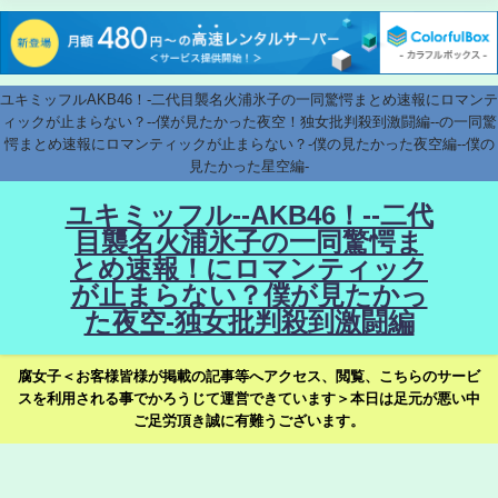
ユキミッフルAKB46！-二代目襲名火浦氷子の一同驚愕まとめ速報にロマンテ
ィックが止まらない？--僕が見たかった夜空！独女批判殺到激闘編--の一同驚
愕まとめ速報にロマンティックが止まらない？-僕の見たかった夜空編--僕の
見たかった星空編-
ユキミッフル--AKB46！--二代
目襲名火浦氷子の一同驚愕ま
とめ速報！にロマンティック
が止まらない？僕が見たかっ
た夜空-独女批判殺到激闘編
腐女子＜お客様皆様が掲載の記事等へアクセス、閲覧、こちらのサービ
スを利用される事でかろうじて運営できています＞本日は足元が悪い中
ご足労頂き誠に有難うございます。