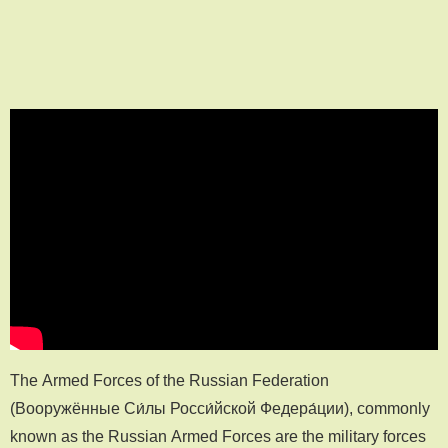
The Armed Forces of the Russian Federation
(Вооружённые Си́лы Росси́йской Федера́ции), commonly
known as the Russian Armed Forces are the military forces