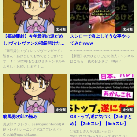
未分類
未分類
【福袋開封】今年最初の運だめ
スシローで炎上しそうな事やっ
し!ヴィレヴァンの福袋開けたら
てみたwww
中身が謎すぎたw
「商品提供：ヴィレッジヴァンガード」
〜〜〜〜〜〜〜〜〜〜〜〜〜〜〜〜〜〜〜
皆さん！あけましておめでとうございま
【新設】夜のひとりごとの個人チャンネル
す！！！ 2023年もひまひまチャンネルを
はこちら！ 夜のおふざけ https:/...
よろしくお願いします！ ...
未分類
未分類
範馬勇次郎の極み
GSトップ,遂に気づく【2chまと
め】【2chスレ】【5chスレ】
勇次郎？ クレジット(@loganchitwood) #
筋トレ #トレーニング #コスプレ #バキ
1:名無しさん＠お腹いっぱい
Credit(@loganchitwoo...
2025.12.21(Sun) GSトップ,遂に気づく