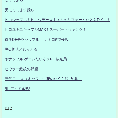
萌えっふる！
天にまします我ら！
ヒロシッフル！ヒロシデース山さんのリフォームひとりDIY！！
ヒロユキユキッフルMAX！スーパークッキング！
徹夜DEテツヤッフル!！レトロ館2号店！
剛Q超児ともっふる！
ヤナッフル ゲームだいすき6！放送局
ヒウラー総統の野望
三代目 ユキユキッフル 花のひうら組! 見参！
魁!!アイドル塾!
t112