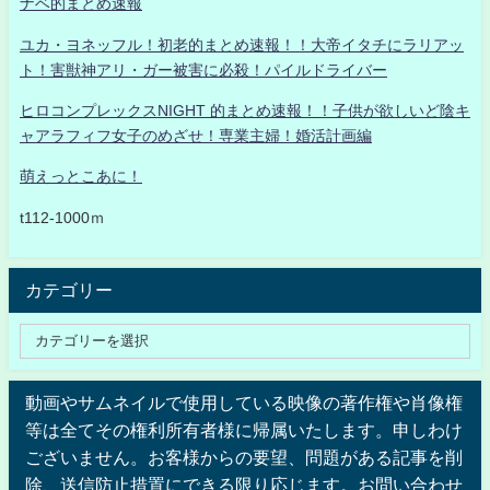
ナベ的まとめ速報
ユカ・ヨネッフル！初老的まとめ速報！！大帝イタチにラリアッ
ト！害獣神アリ・ガー被害に必殺！パイルドライバー
ヒロコンプレックスNIGHT 的まとめ速報！！子供が欲しいど陰キ
ャアラフィフ女子のめざせ！専業主婦！婚活計画編
萌えっとこあに！
t112-1000ｍ
カテゴリー
動画やサムネイルで使用している映像の著作権や肖像権
等は全てその権利所有者様に帰属いたします。申しわけ
ございません。お客様からの要望、問題がある記事を削
除、送信防止措置にできる限り応じます。お問い合わせ