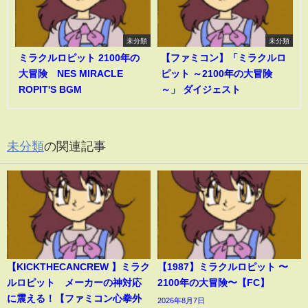
未分類
未分類
ミラクルロピット 2100年の
【ファミコン】「ミラクルロ
大冒険 NES MIRACLE
ピット ～2100年の大冒険
ROPIT'S BGM
～」 ダイジェスト
未分類
の関連記事
【KICKTHECANCREW 】ミラク
【1987】ミラクルロピット 〜
ルロピット メーカーの神対応
2100年の大冒険〜【FC】
に震える！【ファミコン心拳外
2026年8月7日