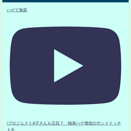
ハゲて無双
/プロジェクトA子さんも注目？ 独身ハゲ僧侶のサンドイッチ
人生