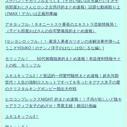
スケバン！デカッフルまっくす（デカい強い2次元嫁だいすき子
供部屋おじさんヒロシ之古惑仔的まとめ速報）話題な動画取り上
げMAX！デカいは正義刑事編
アキヨッフル-！ネオニートスケ番長のエキストラ芸能情報局！
（子ども部屋おばさんの自宅警備員的まとめ速報）
[ヨシヨシロッフル-！！-素浪人勇者カツオンの未解決事件簿へよ
うこそYOUKO！のナンノ洋子のはなしは信じるな編）]
モリッフル！ 50代無職独身的まとめ速報！有益便利情報サイ
トの杜 モリッフル
ユキユキッフル2！ど底辺的一同驚愕騒然まとめ速報！超氷河期
世代！人生の強制ロスカットですべてを失ったキグナス氷子の愛
のクリスタルキングボンビー脱出大作戦
ヒロコンプレックスNIGHT 的まとめ速報！！子供が欲しいど陰キ
ャアラフィフ女子のめざせ！専業主婦！婚活計画編
ユキユキッフル3！