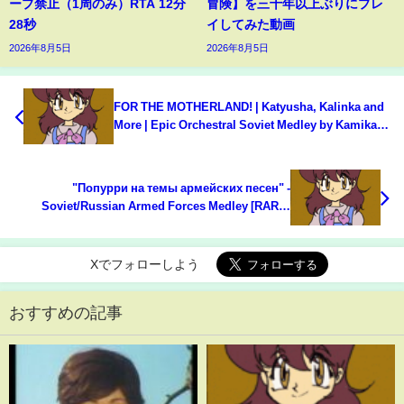
ープ禁止（1周のみ）RTA 12分
冒険】を三十年以上ぶりにプレ
28秒
イしてみた動画
2026年8月5日
2026年8月5日
FOR THE MOTHERLAND! | Katyusha, Kalinka and
More | Epic Orchestral Soviet Medley by Kamikaze
Legacy
"Попурри на темы армейских песен" -
Soviet/Russian Armed Forces Medley [RARE]
[100TH VIDEO]
Xでフォローしよう
おすすめの記事