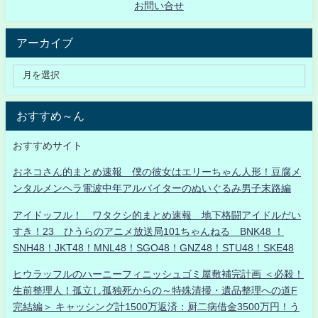
お問い合せ
アーカイブ
おすすめ～ん
おすすめサイト
おネコさん的まとめ速報 僕の彼女はエリーちゃん人形！豆腐メ
ンタルメンヘラ電波中年アルバイターのぬいぐるみ男子末路編
アイドッフル！ ワタクシ的まとめ速報 地下格闘アイドルだい
すき！23 ひうらのアニメ放送局101ちゃんねる BNK48 ！
SNH48！JKT48！MNL48！SGO48！GNZ48！STU48！SKE48
ヒウラッフルのハーニーフィニッシュゴミ屋敷補完計画 ＜必殺！
生前整理人！孤立し孤独死からの～特殊清掃・遺品整理への道F
完結編＞ キャッシング計1500万返済：厨二病借金3500万円！う