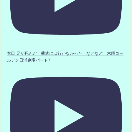
本日 兄が死んだ 葬式には行かなかった などなど 木曜ゴー
ルデン日浦劇場パート7