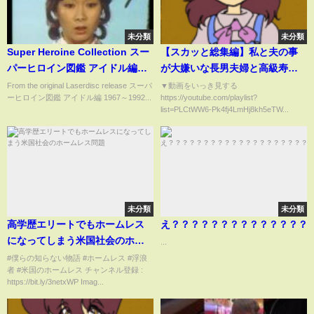
未分類
未分類
Super Heroine Collection スー
【スカッと総集編】私と夫の事
パーヒロイン図鑑 アイドル編
が大嫌いな長男夫婦と高級寿司
1967～1992
屋へ行くと私達の席がない。長
From the original Laserdisc release スーパ
▼動画をいっき見する
ーヒロイン図鑑 アイドル編 1967～1992...
https://youtube.com/playlist?
男「予約間違えたw財布おいて帰
list=PLCtWW6-Pk4fj4LmHj8kh5eTW...
れw」私「いいけどアナタ達本当
に大丈夫？後悔するよ？」長男
嫁「するかw」1時間後w
未分類
未分類
高学歴エリートでもホームレス
え？？？？？？？？？？？？？？
になってしまう米国社会のホー
...
ムレス問題
#僕らの知らない物語 #ホームレス #浮浪
者 #米国のホームレス チャンネル登録 :
https://bit.ly/3netxWP Imag...