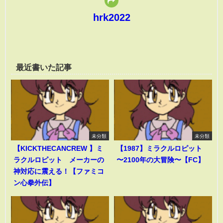
hrk2022
最近書いた記事
未分類
未分類
【KICKTHECANCREW 】ミ
【1987】ミラクルロピット
ラクルロピット メーカーの
〜2100年の大冒険〜【FC】
神対応に震える！【ファミコ
ン心拳外伝】