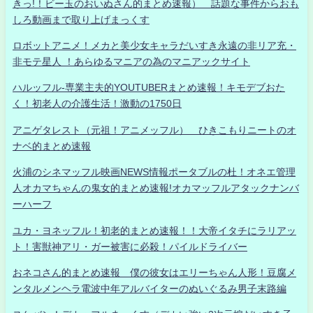
きっ!！ビー玉のおいぬさん的まとめ速報） 話題な事件からおも
しろ動画まで取り上げまっくす
ロボットアニメ！メカと美少女キャラだいすき永遠の非リア充・
非モテ星人 ！あらゆるマニアの為のマニアックサイト
ハルッフル-専業主夫的YOUTUBERまとめ速報！キモデブおた
く！初老人の介護生活！激動の1750日
アニゲタレスト（元祖！アニメッフル） ひきこもりニートのオ
ナベ的まとめ速報
火浦のシネマッフル映画NEWS情報ポータブルの杜！オネエ管理
人オカマちゃんの鬼女的まとめ速報!オカマッフルアタックナンバ
ーハーフ
ユカ・ヨネッフル！初老的まとめ速報！！大帝イタチにラリアッ
ト！害獣神アリ・ガー被害に必殺！パイルドライバー
おネコさん的まとめ速報 僕の彼女はエリーちゃん人形！豆腐メ
ンタルメンヘラ電波中年アルバイターのぬいぐるみ男子末路編