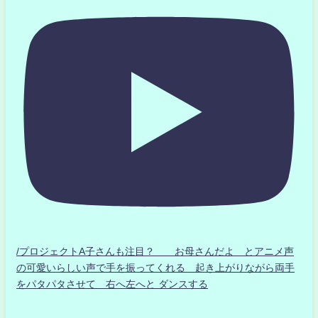
/プロジェクトA子さんも注目？ お母さんだよ とアニメ声
の可愛いらしい声で手を振ってくれる 起き上がりながら両手
をパタパタさせて 右へ左へと ダンスする