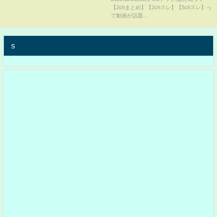
【2chまとめ】【2chスレ】【5chスレ】っ
て動画が話題...
s