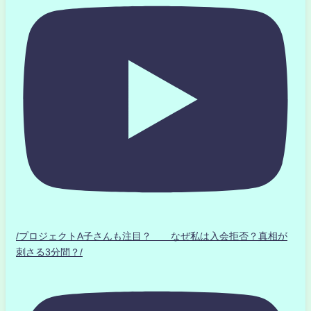
/プロジェクトA子さんも注目？ なぜ私は入会拒否？真相が
刺さる3分間？/