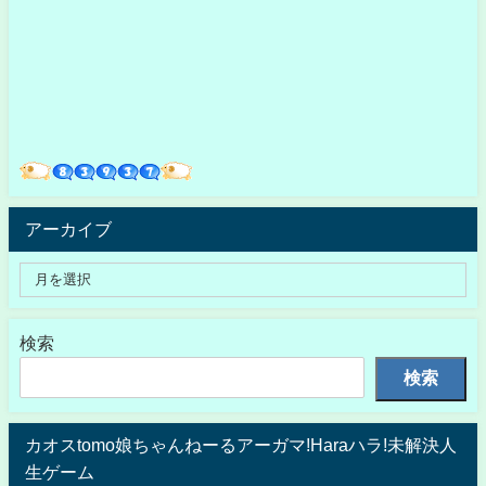
アーカイブ
検索
検索
カオスtomo娘ちゃんねーるアーガマ!Haraハラ!未解決人
生ゲーム