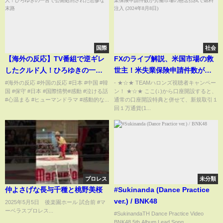
国際
社会
【海外の反応】TV番組で逆ギレ
FXのライブ解説、米国市場の救
したクルド人！ひろゆきの一言
世主！米失業保険申請件数が労
で公開処刑された悲惨な末路
働市場の懸念払拭で燃料注入
#海外の反応 #外国の反応 #日本 #中国 #韓
- ★☆★ TEAMハロンズ視聴者キャンペー
国 #保守 #日本 #国際情勢#感動 #泣ける話
ン！ ★☆★ ここ(↓)から口座開設すると、
(2024年8月8日)
#心温まる #ヒューマンドラマ #感動的な...
通常の口座開設特典と併せて、新規取引１
回１万通貨(1...
プロレス
未分類
仲よさげな長与千種と桃野美桜
#Sukinanda (Dance Practice
ver.) / BNK48
2025年5月5日 後楽園ホール 試合前 #マ
ーベラスプロレス...
#SukinandaTH Dance Practice Video
BNK48 5th Album Lead Song