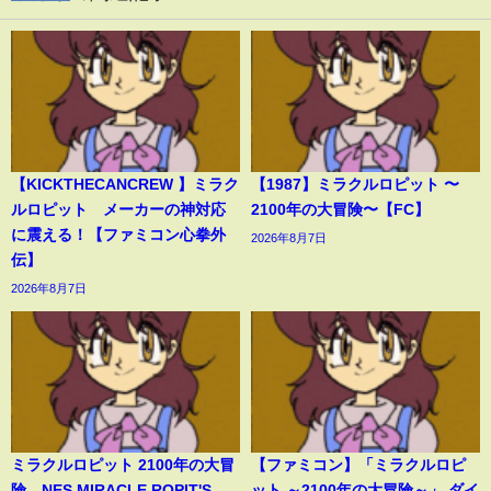
【KICKTHECANCREW 】ミラク
【1987】ミラクルロピット 〜
ルロピット メーカーの神対応
2100年の大冒険〜【FC】
に震える！【ファミコン心拳外
2026年8月7日
伝】
2026年8月7日
ミラクルロピット 2100年の大冒
【ファミコン】「ミラクルロピ
険 NES MIRACLE ROPIT'S
ット ～2100年の大冒険～」 ダイ