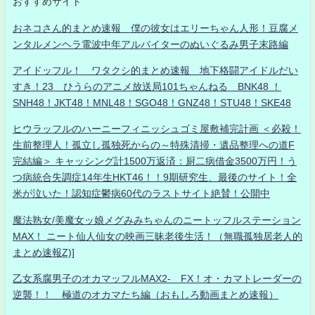
おすすめサイト
おネコさん的まとめ速報 僕の彼女はエリーちゃん人形！豆腐メ
ンタルメンヘラ電波中年アルバイターのぬいぐるみ男子末路編
アイドッフル！ ワタクシ的まとめ速報 地下格闘アイドルだい
すき！23 ひうらのアニメ放送局101ちゃんねる BNK48 ！
SNH48！JKT48！MNL48！SGO48！GNZ48！STU48！SKE48
ヒウラッフルのハーニーフィニッシュゴミ屋敷補完計画 ＜必殺！
生前整理人！孤立し孤独死からの～特殊清掃・遺品整理への道F
完結編＞ キャッシング計1500万返済：厨二病借金3500万円！う
つ病統合失調症14年生HKT46！！9期研究生、最後のサイト！全
米が泣いた！認知症鬱病60代のラストサイト絶賛！公開中
魔法熟女/美魔女ッ娘メグみみちゃんのニートッフルステーション
MAX！ ニート仙人仙女の映画三昧老後生活！（無職孤独居老人的
まとめ速報Z)]
乙女系腐男子のオカマッフルMAX2- FX！オ・カマトレーダーの
逆襲！！ 極道のオカマたち編（おもしろ動画まとめ速報）