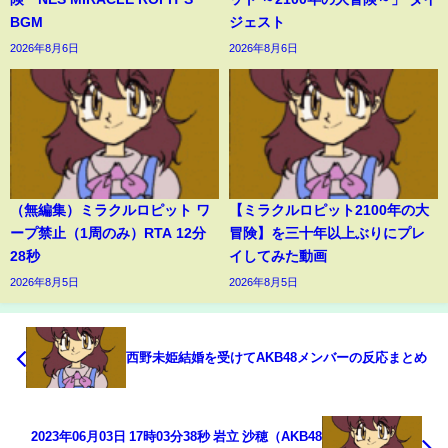
BGM
ジェスト
2026年8月6日
2026年8月6日
（無編集）ミラクルロピット ワ
【ミラクルロピット2100年の大
ープ禁止（1周のみ）RTA 12分
冒険】を三十年以上ぶりにプレ
28秒
イしてみた動画
2026年8月5日
2026年8月5日
西野未姫結婚を受けてAKB48メンバーの反応まとめ
2023年06月03日 17時03分38秒 岩立 沙穂（AKB48