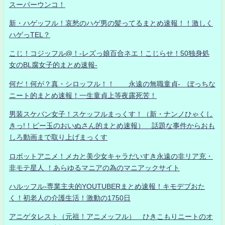
スーパーウンコ！
新・ハゲッフル！哀愁のハゲ男の髪ってるまとめ速報！！激しく
ハゲっTEL？
こじ！コジッフル@！-レズっ娘百合ネエ！こじらせ！50独身処
女のBL腐女子的まとめ速報-
何だ！何が？真・シロッフル！！ 永遠の無職童貞- ぼっちな
ニート的まとめ速報！一生童貞上等夜露死苦！
男装スケバン女子！スケッフルまっくす！（新・ナンノひゃくし
きっ!！ビー玉のおいぬさん的まとめ速報） 話題な事件からおも
しろ動画まで取り上げまっくす
ロボットアニメ！メカと美少女キャラだいすき永遠の非リア充・
非モテ星人 ！あらゆるマニアの為のマニアックサイト
ハルッフル-専業主夫的YOUTUBERまとめ速報！キモデブおた
く！初老人の介護生活！激動の1750日
アニゲタレスト（元祖！アニメッフル） ひきこもりニートのオ