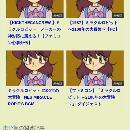
未分類
未分類
【KICKTHECANCREW 】ミ
【1987】ミラクルロピット
ラクルロピット メーカーの
〜2100年の大冒険〜【FC】
神対応に震える！【ファミコ
ン心拳外伝】
未分類
未分類
ミラクルロピット 2100年の
【ファミコン】「ミラクルロ
大冒険 NES MIRACLE
ピット ～2100年の大冒険
ROPIT'S BGM
～」 ダイジェスト
未分類
の関連記事