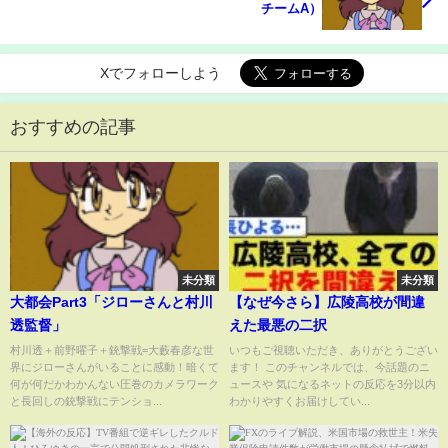
チームA）
Xでフォローしよう
おすすめの記事
未分類
未分類
大都会Part3「ジローさんと村川
【なぜ今さら】広陵高校が間違
透監督」
えた最悪の二択
村川透＋前野曜子＋銃撃戦=大藪春彦な世
いつもご視聴いただき、ありがとうござい
界にジローさんがいることに感動！暗くて
ます！ このチャンネルでは、今話題のニ
何が何だかわかんない圧巻のカメラワーク
ュースや 気になるネットの反応を3分以内
と長回しの銃撃戦にテンショ...
わかりやすくお届けしてい...