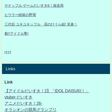
ヤナッフル ゲームだいすき6！放送局
ヒウラー総統の野望
三代目 ユキユキッフル 花のひうら組! 見参！
魁!!アイドル塾!
t112
Links
Link
【アイドルだいすき！2】「IDOL DAISUKI！」
vtuber だいすき
アニメだいすき！26-
オラシオンの競馬グランプリ