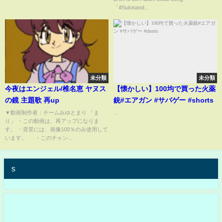
「#Sukinand...
未分類
未分類
今夜はエンジェル/椎名恵 ヤヌス
【懐かしい】100均で買った火薬
の鏡 主題歌 再up
銃#エアガン #サバゲー #shorts
▼動画制作者：チームみゆとまり 「ま
...
り」 ・この動画は、再アップになりま
す。 ・背景には、画像100％のみ使用して
います。 ・このチャン...
s