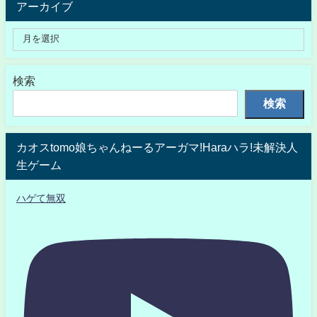
アーカイブ
検索
検索
カオスtomo娘ちゃんねーるアーガマ!Haraハラ!未解決人
生ゲーム
ハゲて無双