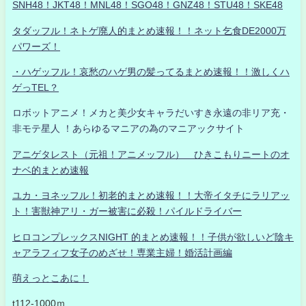
SNH48！JKT48！MNL48！SGO48！GNZ48！STU48！SKE48
タダッフル！ネトゲ廃人的まとめ速報！！ネット乞食DE2000万
パワーズ！
・ハゲッフル！哀愁のハゲ男の髪ってるまとめ速報！！激しくハ
ゲっTEL？
ロボットアニメ！メカと美少女キャラだいすき永遠の非リア充・
非モテ星人 ！あらゆるマニアの為のマニアックサイト
アニゲタレスト（元祖！アニメッフル） ひきこもりニートのオ
ナベ的まとめ速報
ユカ・ヨネッフル！初老的まとめ速報！！大帝イタチにラリアッ
ト！害獣神アリ・ガー被害に必殺！パイルドライバー
ヒロコンプレックスNIGHT 的まとめ速報！！子供が欲しいど陰キ
ャアラフィフ女子のめざせ！専業主婦！婚活計画編
萌えっとこあに！
t112-1000ｍ