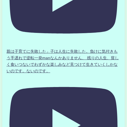
親は子育てに失敗した」子は人生に失敗した。負けに気付きも
う手遅れで逆転一発manなんかありません、 残りの人生、貧し
く食いつないでわずかな楽しみなど見つけて生きていくしかな
いのです。ないのです。