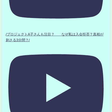
/プロジェクトA子さんも注目？ なぜ私は入会拒否？真相が
刺さる3分間？/