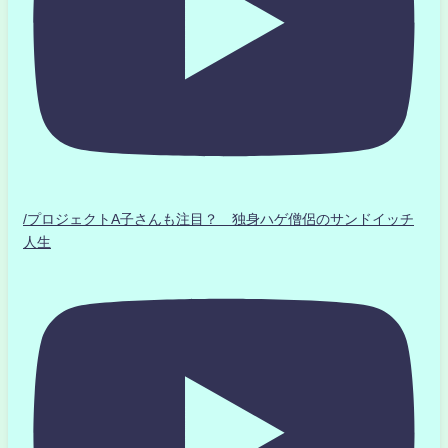
/プロジェクトA子さんも注目？ 独身ハゲ僧侶のサンドイッチ
人生