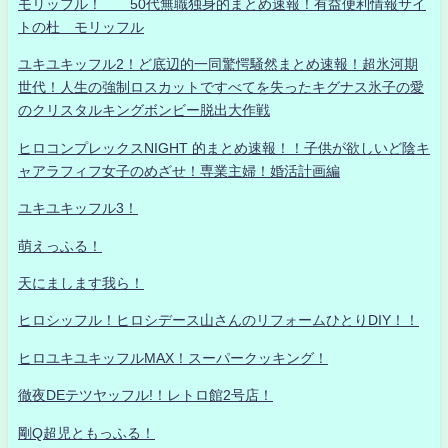
モリッフル！ 50代無職独身的まとめ速報！有益便利情報サイ
トの杜 モリッフル
ユキユキッフル2！ど底辺的一同驚愕騒然まとめ速報！超氷河期
世代！人生の強制ロスカットですべてを失ったキグナス氷子の愛
のクリスタルキングボンビー脱出大作戦
ヒロコンプレックスNIGHT 的まとめ速報！！子供が欲しいど陰キ
ャアラフィフ女子のめざせ！専業主婦！婚活計画編
ユキユキッフル3！
萌えっふる！
天にまします我ら！
ヒロシッフル！ヒロシデース山さんのリフォームひとりDIY！！
ヒロユキユキッフルMAX！スーパークッキング！
徹夜DEテツヤッフル!！レトロ館2号店！
剛Q超児ともっふる！