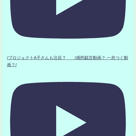
/プロジェクトA子さんも注目？ /感想戯言動画？.一息つく動
画？/