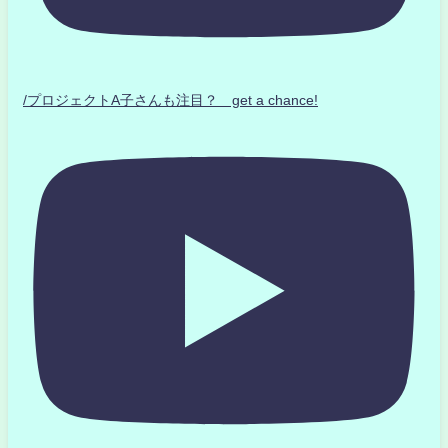
/プロジェクトA子さんも注目？ get a chance!