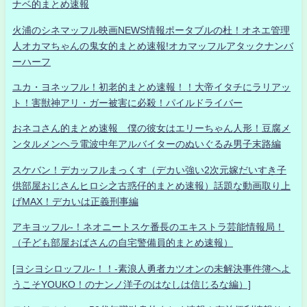
ナベ的まとめ速報
火浦のシネマッフル映画NEWS情報ポータブルの杜！オネエ管理
人オカマちゃんの鬼女的まとめ速報!オカマッフルアタックナンバ
ーハーフ
ユカ・ヨネッフル！初老的まとめ速報！！大帝イタチにラリアッ
ト！害獣神アリ・ガー被害に必殺！パイルドライバー
おネコさん的まとめ速報 僕の彼女はエリーちゃん人形！豆腐メ
ンタルメンヘラ電波中年アルバイターのぬいぐるみ男子末路編
スケバン！デカッフルまっくす（デカい強い2次元嫁だいすき子
供部屋おじさんヒロシ之古惑仔的まとめ速報）話題な動画取り上
げMAX！デカいは正義刑事編
アキヨッフル-！ネオニートスケ番長のエキストラ芸能情報局！
（子ども部屋おばさんの自宅警備員的まとめ速報）
[ヨシヨシロッフル-！！-素浪人勇者カツオンの未解決事件簿へよ
うこそYOUKO！のナンノ洋子のはなしは信じるな編）]