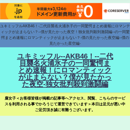
ユキミッフルAKB46！-二代目襲名火浦氷子の一同驚愕まとめ速報にロマンテ
ィックが止まらない？--僕が見たかった夜空！独女批判殺到激闘編--の一同驚
愕まとめ速報にロマンティックが止まらない？-僕の見たかった夜空編--僕の
見たかった星空編-
ユキミッフル--AKB46！--二代
目襲名火浦氷子の一同驚愕ま
とめ速報！にロマンティック
が止まらない？僕が見たかっ
た夜空-独女批判殺到激闘編
腐女子＜お客様皆様が掲載の記事等へアクセス、閲覧、こちらのサービ
スを利用される事でかろうじて運営できています＞本日は足元が悪い中
ご足労頂き誠に有難うございます。