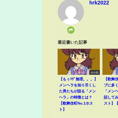
hrk2022
最近書いた記事
未分類
【もぅﾏﾁﾞ無理。。。】
【歌舞
メンヘラを知り尽くし
ブに多
た男たちが語る「メン
「メン
ヘラ」の特徴とは？
話して
【歌舞伎町No.1ホス
スト】
ト】