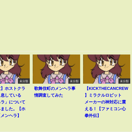
未分類
未分類
未分類
伎】ホストクラ
歌舞伎町のメンヘラ事
【KICKTHECANCREW
く息している
情調査してみた
】ミラクルロピット
ヘラ」について
メーカーの神対応に震
みました。【ホ
える！【ファミコン心
【メンヘラ】
拳外伝】