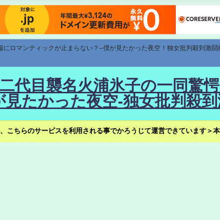
速報にロマンティックが止まらない？--僕が見たかった夜空！独女批判殺到激闘
！--二代目襲名火浦氷子の一同
見たかった夜空-独女批判殺到
、こちらのサービスを利用される事でかろうじて運営できています＞本