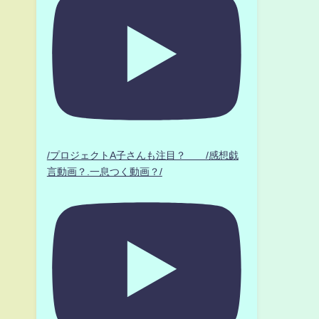
/プロジェクトA子さんも注目？ /感想戯
言動画？.一息つく動画？/