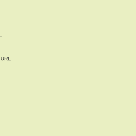
L
URL