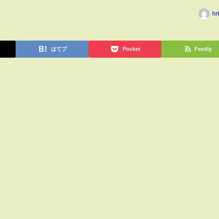
hr
はてブ
Pocket
Feedly