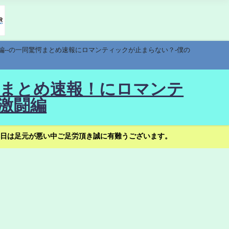
編--の一同驚愕まとめ速報にロマンティックが止まらない？-僕の
驚愕まとめ速報！にロマンテ
激闘編
日は足元が悪い中ご足労頂き誠に有難うございます。