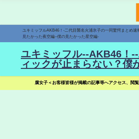
ユキミッフルAKB46！-二代目襲名火浦氷子の一同驚愕まとめ
見たかった夜空編--僕の見たかった星空編-
ユキミッフル--AKB46
ィックが止まらない？僕が
腐女子＜お客様皆様が掲載の記事等へアクセス、閲覧