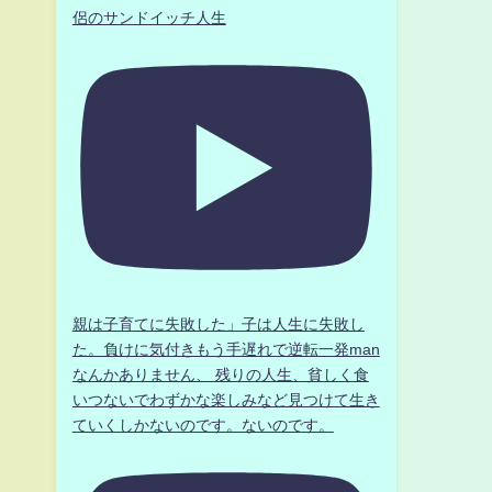
侶のサンドイッチ人生
親は子育てに失敗した」子は人生に失敗し
た。負けに気付きもう手遅れで逆転一発man
なんかありません、 残りの人生、貧しく食
いつないでわずかな楽しみなど見つけて生き
ていくしかないのです。ないのです。