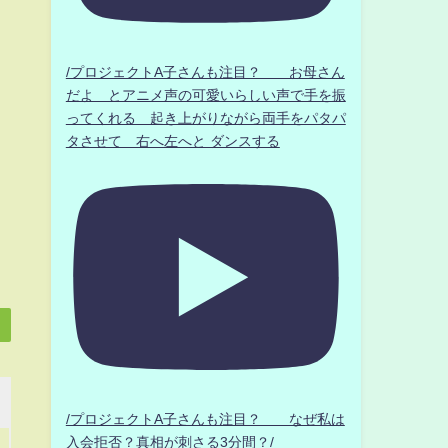
/プロジェクトA子さんも注目？ お母さん
だよ とアニメ声の可愛いらしい声で手を振
ってくれる 起き上がりながら両手をパタパ
タさせて 右へ左へと ダンスする
/プロジェクトA子さんも注目？ なぜ私は
入会拒否？真相が刺さる3分間？/