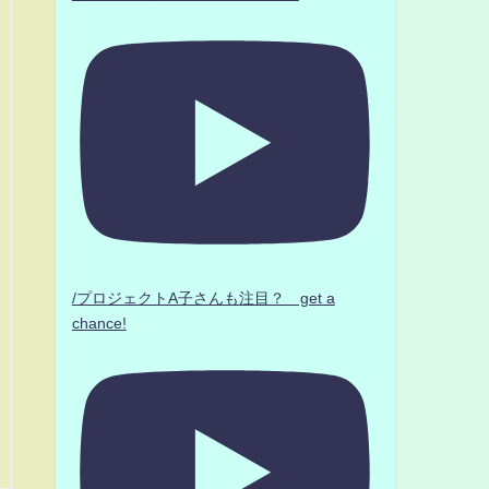
/プロジェクトA子さんも注目？ get a
chance!