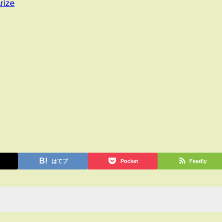
rize
はてブ
Pocket
Feedly