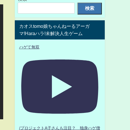
検索
カオスtomo娘ちゃんねーるアーガ
マ!Haraハラ!未解決人生ゲーム
ハゲて無双
/プロジェクトA子さんも注目？ 独身ハゲ僧