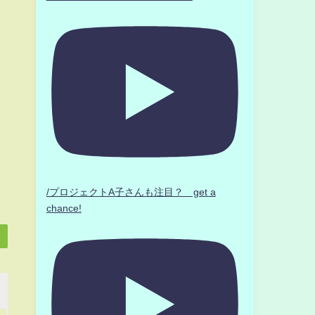
/プロジェクトA子さんも注目？ get a
chance!