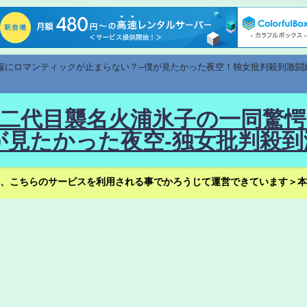
速報にロマンティックが止まらない？--僕が見たかった夜空！独女批判殺到激闘
！--二代目襲名火浦氷子の一同
見たかった夜空-独女批判殺到
、こちらのサービスを利用される事でかろうじて運営できています＞本