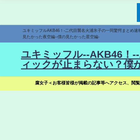
ユキミッフルAKB46！-二代目襲名火浦氷子の一同驚愕まとめ
見たかった夜空編--僕の見たかった星空編-
ユキミッフル--AKB46
ィックが止まらない？僕が
腐女子＜お客様皆様が掲載の記事等へアクセス、閲覧