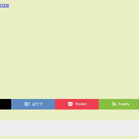
rize
はてブ
Pocket
Feedly