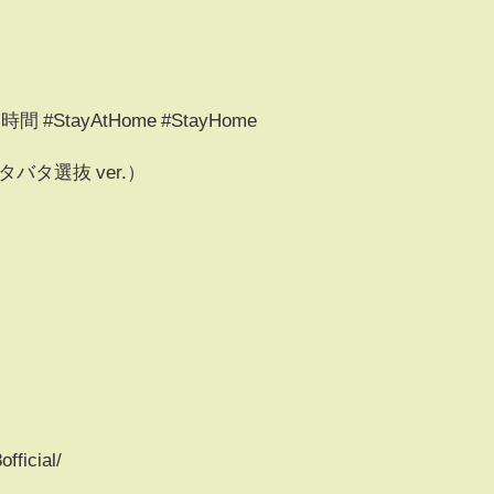
#StayAtHome #StayHome
タバタ選抜 ver.）
fficial/