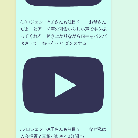
/プロジェクトA子さんも注目？ お母さん
だよ とアニメ声の可愛いらしい声で手を振
ってくれる 起き上がりながら両手をパタパ
タさせて 右へ左へと ダンスする
/プロジェクトA子さんも注目？ なぜ私は
入会拒否？真相が刺さる3分間？/