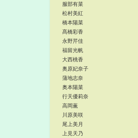
服部有菜
松村美紅
橋本陽菜
髙橋彩香
永野芹佳
福留光帆
大西桃香
奥原妃奈子
蒲地志奈
奥本陽菜
行天優莉奈
高岡薫
川原美咲
尾上美月
上見天乃