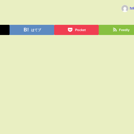
hr
はてブ
Pocket
Feedly