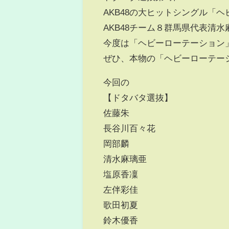
AKB48の大ヒットシングル「ヘ
AKB48チーム８群馬県代表清
今度は「ヘビーローテーション
ぜひ、本物の「ヘビーローテー
今回の
【ドタバタ選抜】
佐藤朱
長谷川百々花
岡部麟
清水麻璃亜
塩原香凜
左伴彩佳
歌田初夏
鈴木優香