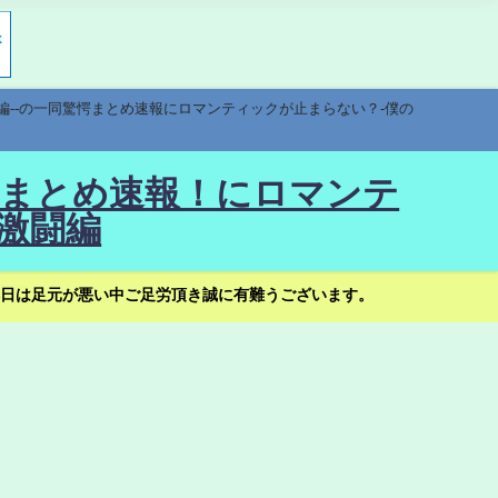
編--の一同驚愕まとめ速報にロマンティックが止まらない？-僕の
驚愕まとめ速報！にロマンテ
激闘編
日は足元が悪い中ご足労頂き誠に有難うございます。