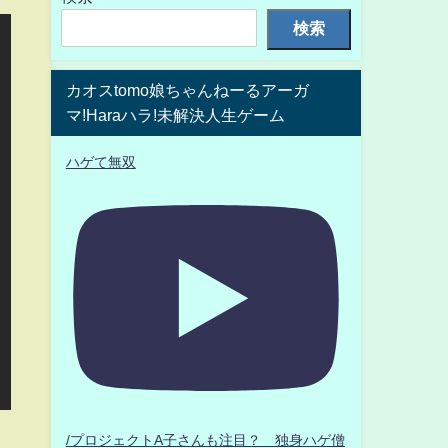
検索
カオスtomo娘ちゃんねーるアーガ
マ!Haraハラ!未解決人生ゲーム
ハゲて無双
/プロジェクトA子さんも注目？ 独身ハゲ僧