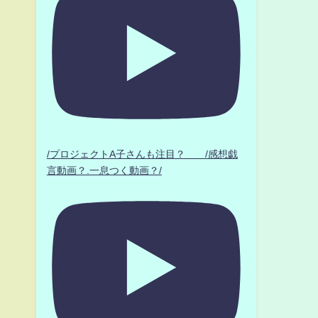
/プロジェクトA子さんも注目？ /感想戯
言動画？.一息つく動画？/