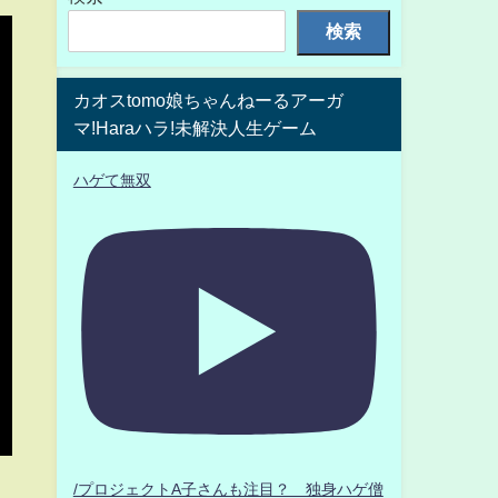
検索
カオスtomo娘ちゃんねーるアーガ
マ!Haraハラ!未解決人生ゲーム
ハゲて無双
/プロジェクトA子さんも注目？ 独身ハゲ僧