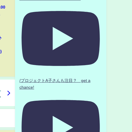
00
1
ト
)
/プロジェクトA子さんも注目？ get a
chance!