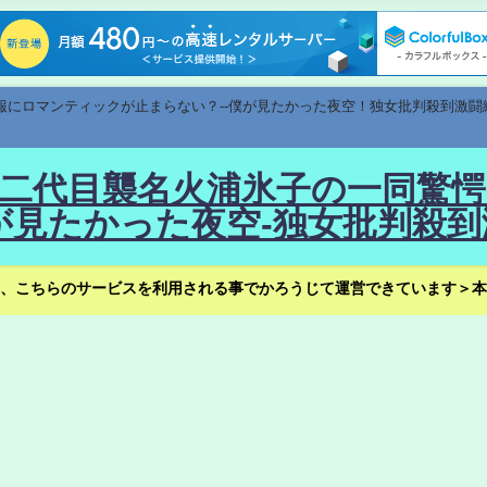
速報にロマンティックが止まらない？--僕が見たかった夜空！独女批判殺到激闘
！--二代目襲名火浦氷子の一同
見たかった夜空-独女批判殺到
、こちらのサービスを利用される事でかろうじて運営できています＞本