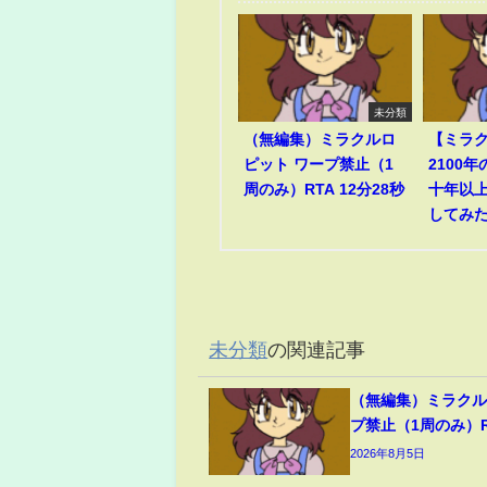
未分類
（無編集）ミラクルロ
【ミラ
ピット ワープ禁止（1
2100
周のみ）RTA 12分28秒
十年以
してみ
未分類
の関連記事
（無編集）ミラクル
プ禁止（1周のみ）RT
2026年8月5日