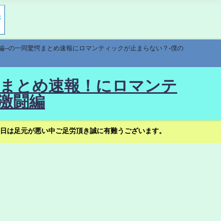
編--の一同驚愕まとめ速報にロマンティックが止まらない？-僕の
驚愕まとめ速報！にロマンテ
激闘編
日は足元が悪い中ご足労頂き誠に有難うございます。