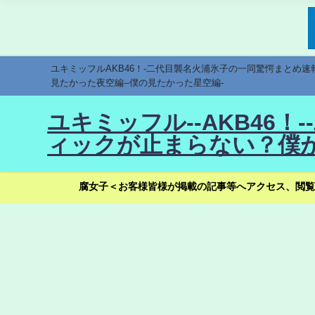
ユキミッフルAKB46！-二代目襲名火浦氷子の一同驚愕まとめ
見たかった夜空編--僕の見たかった星空編-
ユキミッフル--AKB46
ィックが止まらない？僕が
腐女子＜お客様皆様が掲載の記事等へアクセス、閲覧