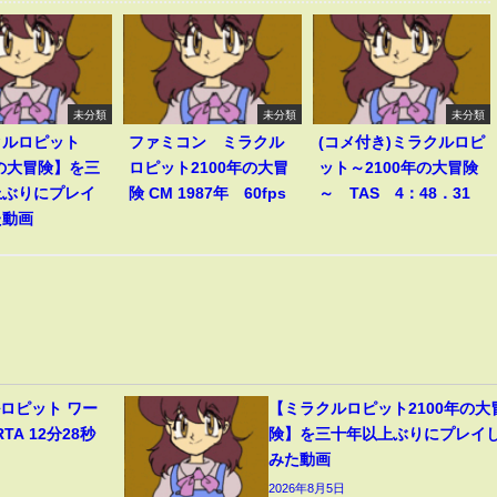
未分類
未分類
未分類
クルロピット
ファミコン ミラクル
(コメ付き)ミラクルロピ
年の大冒険】を三
ロピット2100年の大冒
ット～2100年の大冒険
上ぶりにプレイ
険 CM 1987年 60fps
～ TAS 4：48．31
た動画
ロピット ワー
【ミラクルロピット2100年の大
A 12分28秒
険】を三十年以上ぶりにプレイ
みた動画
2026年8月5日