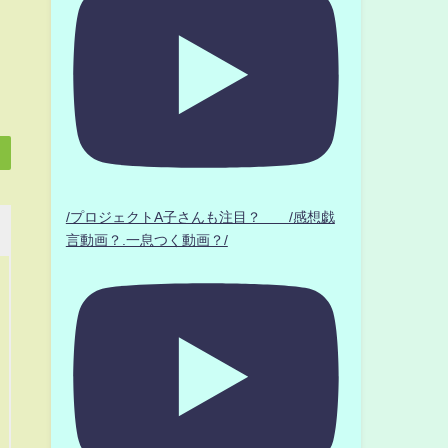
/プロジェクトA子さんも注目？ /感想戯
言動画？.一息つく動画？/