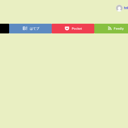
hr
はてブ
Pocket
Feedly