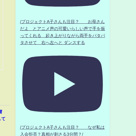
/プロジェクトA子さんも注目？ お母さん
だよ とアニメ声の可愛いらしい声で手を振
ってくれる 起き上がりながら両手をパタパ
タさせて 右へ左へと ダンスする
冒
して
/プロジェクトA子さんも注目？ なぜ私は
入会拒否？真相が刺さる3分間？/