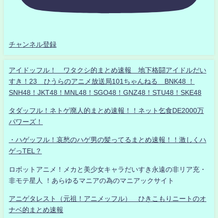
チャンネル登録
アイドッフル！ ワタクシ的まとめ速報 地下格闘アイドルだい
すき！23 ひうらのアニメ放送局101ちゃんねる BNK48 ！
SNH48！JKT48！MNL48！SGO48！GNZ48！STU48！SKE48
タダッフル！ネトゲ廃人的まとめ速報！！ネット乞食DE2000万
パワーズ！
・ハゲッフル！哀愁のハゲ男の髪ってるまとめ速報！！激しくハ
ゲっTEL？
ロボットアニメ！メカと美少女キャラだいすき永遠の非リア充・
非モテ星人 ！あらゆるマニアの為のマニアックサイト
アニゲタレスト（元祖！アニメッフル） ひきこもりニートのオ
ナベ的まとめ速報