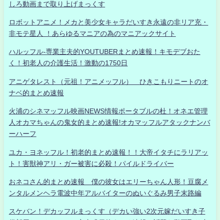
しろ動画まで取り上げまっくす
ロボットアニメ！メカと美少女キャラだいすき永遠の非リア充・
非モテ星人 ！あらゆるマニアの為のマニアックサイト
ハルッフル-専業主夫的YOUTUBERまとめ速報！キモデブおた
く！初老人の介護生活！激動の1750日
アニゲタレスト（元祖！アニメッフル） ひきこもりニートのオ
ナベ的まとめ速報
火浦のシネマッフル映画NEWS情報ポータブルの杜！オネエ管理
人オカマちゃんの鬼女的まとめ速報!オカマッフルアタックナンバ
ーハーフ
ユカ・ヨネッフル！初老的まとめ速報！！大帝イタチにラリアッ
ト！害獣神アリ・ガー被害に必殺！パイルドライバー
おネコさん的まとめ速報 僕の彼女はエリーちゃん人形！豆腐メ
ンタルメンヘラ電波中年アルバイターのぬいぐるみ男子末路編
スケバン！デカッフルまっくす（デカい強い2次元嫁だいすき子