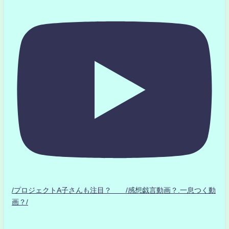
/プロジェクトA子さんも注目？ /感想戯言動画？.一息つく動
画？/