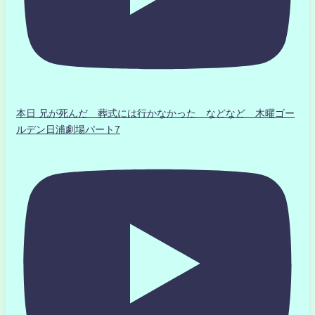
本日 兄が死んだ 葬式には行かなかった などなど 木曜ゴー
ルデン日浦劇場パート7