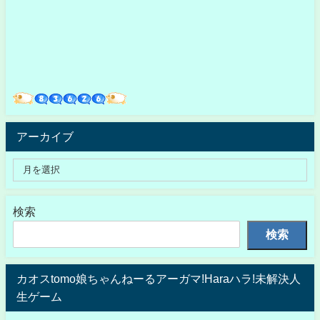
アーカイブ
検索
検索
カオスtomo娘ちゃんねーるアーガマ!Haraハラ!未解決人
生ゲーム