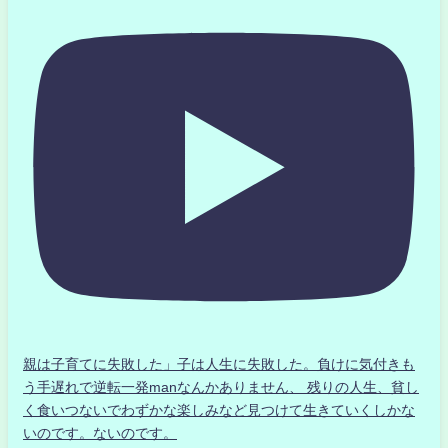
親は子育てに失敗した」子は人生に失敗した。負けに気付きも
う手遅れで逆転一発manなんかありません、 残りの人生、貧し
く食いつないでわずかな楽しみなど見つけて生きていくしかな
いのです。ないのです。