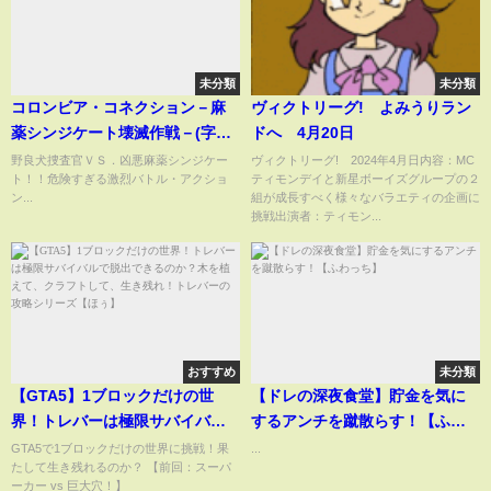
未分類
未分類
コロンビア・コネクション－麻
ヴィクトリーグ! よみうりラン
薬シンジケート壊滅作戦－(字幕
ドへ 4月20日
版)
野良犬捜査官ＶＳ．凶悪麻薬シンジケー
ヴィクトリーグ! 2024年4月日内容：МC
ト！！危険すぎる激烈バトル・アクショ
ティモンデイと新星ボーイズグループの２
ン...
組が成長すべく様々なバラエティの企画に
挑戦出演者：ティモン...
おすすめ
未分類
【GTA5】1ブロックだけの世
【ドレの深夜食堂】貯金を気に
界！トレバーは極限サバイバル
するアンチを蹴散らす！【ふわ
で脱出できるのか？木を植え
っち】
GTA5で1ブロックだけの世界に挑戦！果
...
たして生き残れるのか？ 【前回：スーパ
て、クラフトして、生き残れ！
ーカー vs 巨大穴！】