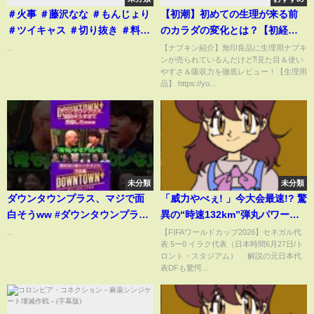
＃火事 ＃藤沢なな ＃もんじょり
【初潮】初めての生理が来る前
＃ツイキャス ＃切り抜き ＃料理
のカラダの変化とは？【初経が
＃面白動画 ＃おもしろ #shorts
来るサイン】
...
【ナプキン紹介】無印良品に生理用ナプキ
ンが売られているんだけど⁈見た目＆使い
やすさ＆吸収力を徹底レビュー！【生理用
品】 https://yo...
未分類
未分類
ダウンタウンプラス、マジで面
「威力やべぇ! 」今大会最速!? 驚
白そうww #ダウンタウンプラス
異の“時速132km”弾丸パワーシ
#松本人志 #カズレーザー #みな
ュートに列島衝撃「ネットが破
...
【FIFAワールドカップ2026】セネガル代
表 5ー0 イラク代表（日本時間6月27日/ト
みかわ #後藤 #フジモン #ケンコ
れるかと」GKノーチャンスの超
ロント・スタジアム） 解説の元日本代
バ #ユースケ #とろサーモン久保
豪速弾に元日本代表DFも驚愕
表DFも驚愕...
田 #くっきー
(ABEMA TIMES)