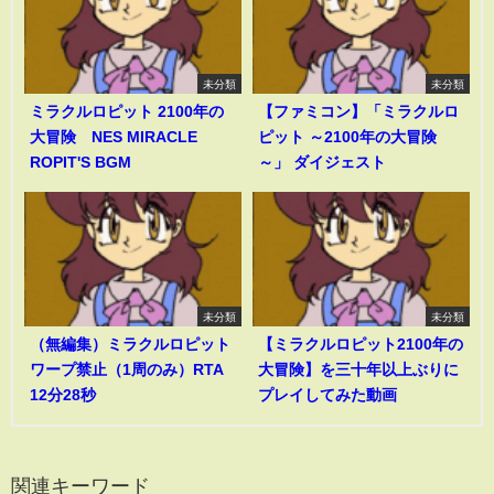
未分類
未分類
ミラクルロピット 2100年の
【ファミコン】「ミラクルロ
大冒険 NES MIRACLE
ピット ～2100年の大冒険
ROPIT'S BGM
～」 ダイジェスト
未分類
未分類
（無編集）ミラクルロピット
【ミラクルロピット2100年の
ワープ禁止（1周のみ）RTA
大冒険】を三十年以上ぶりに
12分28秒
プレイしてみた動画
関連キーワード