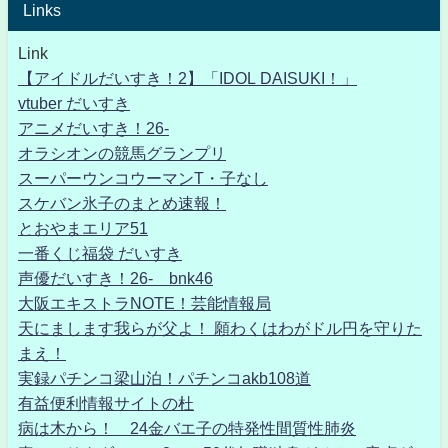
Links
Link
【アイドルだいすき！2】「IDOL DAISUKI！」
vtuber だいすき
アニメだいすき！26-
オラシオンの競馬グランプリ
スーパーウンコウーマンT・子なし
スケバン氷子のまとめ速報！
とおやまエリア51
一番くじ福袋 だいすき
声優だいすき！26- bnk46
大阪エキストラNOTE！芸能情報局
天にまします我らが父よ！ 願わくはわがドル円を守りた
まえ！
実録パチンコ梁山泊！パチンコakb108道
有益便利情報サイトの杜
病は木から！ 24金バエ子の特発性間質性肺炎