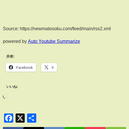
Source: https://newmatosoku.com/feed/main/rss2.xml
powered by
Auto Youtube Summarize
共有:
Facebook
X
いいね:
Facebook
X
共
有