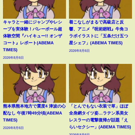
キャラと一緒にジャンプやレシ
着こなしがまるで高級店と反
ーブを実体験！バレーボール超
響、アニメ『呪術廻戦』牛角コ
体験空間『ハイキュー!! オンザ
ラボイラストに「五条だけ五つ
コート』レポート(ABEMA
星シェフ」(ABEMA TIMES)
TIMES)
2026年8月6日
2026年8月6日
熊本県熊本地方で震度4 津波の心
「とんでもない衣装で草」ほぼ
配なし 午後7時49分頃(ABEMA
全身網タイツ姿…ラテン系美女
TIMES)
レスラーの電撃復帰が話題「え
らいセクシー」(ABEMA TIMES)
2026年8月6日
2026年8月6日