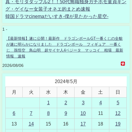
真・モリタダッフル2！！50代無職独身ガチホモ童貞ギン
グ・ゲイなー女装子オネエ的まとめ速報
韓国ドラマcinemaだいすき-僕が見たかった星空-
1 -
【最新情報】遂に公開！最新作 ドラゴンボールGT一番くじの全貌
が遂に明らかになりました ドラゴンボール フィギュア 一番く
じ 孫悟空 鳥山明 超サイヤ人4ベジータ マッコイ 相場 最新
情報 速報
2026/08/06
2024年5月
月
火
水
木
金
土
日
1
2
3
4
5
6
7
8
9
10
11
12
13
14
15
16
17
18
19