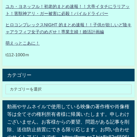
ユカ・ヨネッフル！初老的まとめ速報！！大帝イタチにラリアッ
ト！害獣神アリ・ガー被害に必殺！パイルドライバー
ヒロコンプレックスNIGHT 的まとめ速報！！子供が欲しいど陰キ
ャアラフィフ女子のめざせ！専業主婦！婚活計画編
萌えっとこあに！
t112-1000ｍ
カテゴリー
動画やサムネイルで使用している映像の著作権や肖像権
等は全てその権利所有者様に帰属いたします。申しわけ
ございません。お客様からの要望、問題がある記事を削
除、送信防止措置にできる限り応じます。お問い合わせ
のサイトアドレスです。 https://form.os7.biz/f/c82c6596/