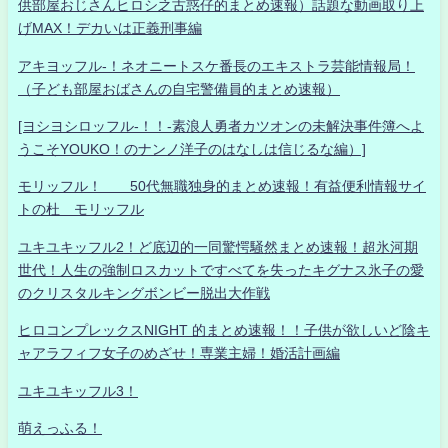
供部屋おじさんヒロシ之古惑仔的まとめ速報）話題な動画取り上
げMAX！デカいは正義刑事編
アキヨッフル-！ネオニートスケ番長のエキストラ芸能情報局！
（子ども部屋おばさんの自宅警備員的まとめ速報）
[ヨシヨシロッフル-！！-素浪人勇者カツオンの未解決事件簿へよ
うこそYOUKO！のナンノ洋子のはなしは信じるな編）]
モリッフル！ 50代無職独身的まとめ速報！有益便利情報サイ
トの杜 モリッフル
ユキユキッフル2！ど底辺的一同驚愕騒然まとめ速報！超氷河期
世代！人生の強制ロスカットですべてを失ったキグナス氷子の愛
のクリスタルキングボンビー脱出大作戦
ヒロコンプレックスNIGHT 的まとめ速報！！子供が欲しいど陰キ
ャアラフィフ女子のめざせ！専業主婦！婚活計画編
ユキユキッフル3！
萌えっふる！