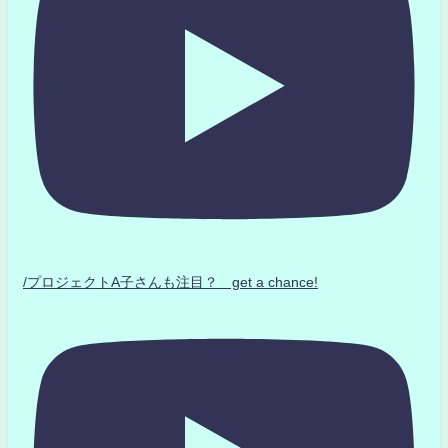
/プロジェクトA子さんも注目？ get a chance!