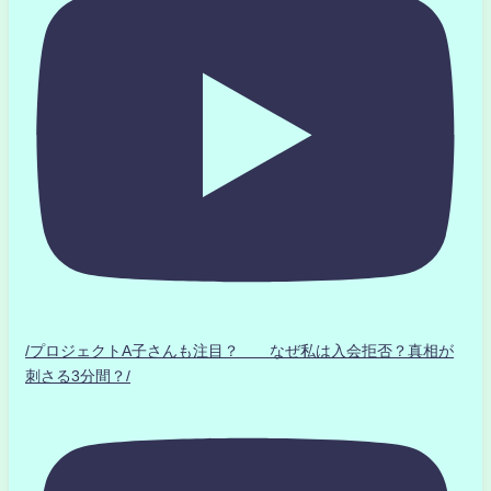
/プロジェクトA子さんも注目？ なぜ私は入会拒否？真相が
刺さる3分間？/