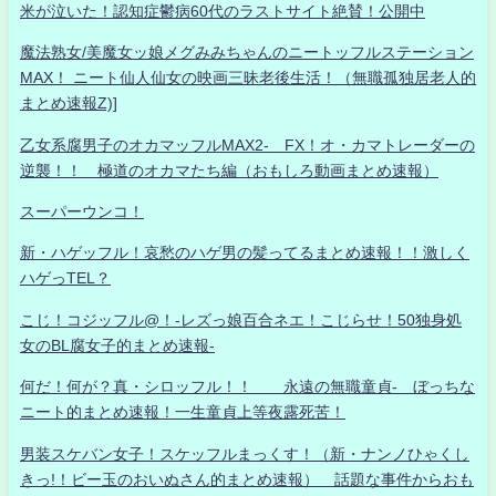
米が泣いた！認知症鬱病60代のラストサイト絶賛！公開中
魔法熟女/美魔女ッ娘メグみみちゃんのニートッフルステーション
MAX！ ニート仙人仙女の映画三昧老後生活！（無職孤独居老人的
まとめ速報Z)]
乙女系腐男子のオカマッフルMAX2- FX！オ・カマトレーダーの
逆襲！！ 極道のオカマたち編（おもしろ動画まとめ速報）
スーパーウンコ！
新・ハゲッフル！哀愁のハゲ男の髪ってるまとめ速報！！激しく
ハゲっTEL？
こじ！コジッフル@！-レズっ娘百合ネエ！こじらせ！50独身処
女のBL腐女子的まとめ速報-
何だ！何が？真・シロッフル！！ 永遠の無職童貞- ぼっちな
ニート的まとめ速報！一生童貞上等夜露死苦！
男装スケバン女子！スケッフルまっくす！（新・ナンノひゃくし
きっ!！ビー玉のおいぬさん的まとめ速報） 話題な事件からおも