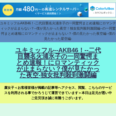
ユキミッフルAKB46！-二代目襲名火浦氷子の一同驚愕まとめ速報にロマンテ
ィックが止まらない？--僕が見たかった夜空！独女批判殺到激闘編--の一同驚
愕まとめ速報にロマンティックが止まらない？-僕の見たかった夜空編--僕の
見たかった星空編-
ユキミッフル--AKB46！--二代
目襲名火浦氷子の一同驚愕ま
とめ速報！にロマンティック
が止まらない？僕が見たかっ
た夜空-独女批判殺到激闘編
腐女子＜お客様皆様が掲載の記事等へアクセス、閲覧、こちらのサービ
スを利用される事でかろうじて運営できています＞本日は足元が悪い中
ご足労頂き誠に有難うございます。