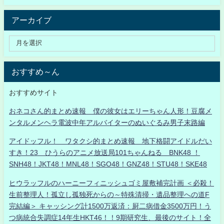
アーカイブ
おすすめ～ん
おすすめサイト
おネコさん的まとめ速報 僕の彼女はエリーちゃん人形！豆腐メ
ンタルメンヘラ電波中年アルバイターのぬいぐるみ男子末路編
アイドッフル！ ワタクシ的まとめ速報 地下格闘アイドルだい
すき！23 ひうらのアニメ放送局101ちゃんねる BNK48 ！
SNH48！JKT48！MNL48！SGO48！GNZ48！STU48！SKE48
ヒウラッフルのハーニーフィニッシュゴミ屋敷補完計画 ＜必殺！
生前整理人！孤立し孤独死からの～特殊清掃・遺品整理への道F
完結編＞ キャッシング計1500万返済：厨二病借金3500万円！う
つ病統合失調症14年生HKT46！！9期研究生、最後のサイト！全