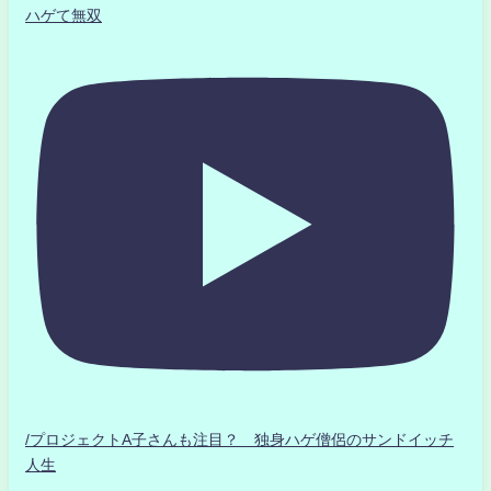
ハゲて無双
/プロジェクトA子さんも注目？ 独身ハゲ僧侶のサンドイッチ
人生