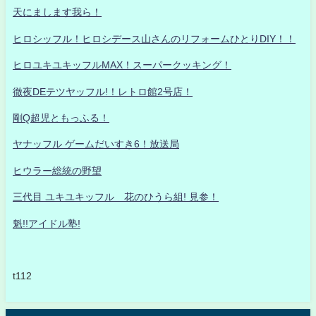
天にまします我ら！
ヒロシッフル！ヒロシデース山さんのリフォームひとりDIY！！
ヒロユキユキッフルMAX！スーパークッキング！
徹夜DEテツヤッフル!！レトロ館2号店！
剛Q超児ともっふる！
ヤナッフル ゲームだいすき6！放送局
ヒウラー総統の野望
三代目 ユキユキッフル 花のひうら組! 見参！
魁!!アイドル塾!
t112