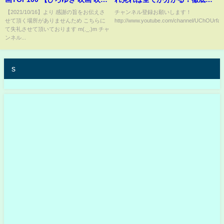
紹介 面白い】ザフォーリナー復
説【ネタバレ注意】／いい点・
【2021/10/16】より 感謝の旨をお伝えさ
チャンネル登録お願いします！
せて頂く場所がありませんため こちらに
http://www.youtube.com/channel/UChOUrf
讐者/ザ・フォーリナー 復讐者/ジ
悪い点を正直レビュー／原子力
て失礼させて頂いております m(._.)m チャ
ャッキーチェン/おすすめ/酔拳/評
潜水艦やまと・シーバット・潜
ンネル...
価/あらすじ/感想/解説/ランキン
水艦戦／国防・防衛・軍事・平
グ
和とは何かを問う衝撃作
s