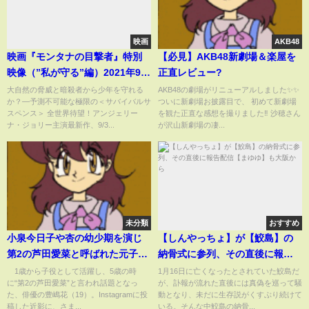
映画
AKB48
映画『モンタナの目撃者』特別
【必見】AKB48新劇場＆楽屋を
映像（”私が守る”編）2021年9月
正直レビュー?
3日（金）公開
大自然の脅威と暗殺者から少年を守れる
AKB48の劇場がリニューアルしました✨✨
か？―予測不可能な極限の＜サバイバルサ
ついに新劇場お披露目で、 初めて新劇場
スペンス＞ 全世界待望！アンジェリー
を観た正直な感想を撮りました‼️ 沙穂さん
ナ・ジョリー主演最新作、9/3...
が沢山新劇場の凄...
未分類
おすすめ
小泉今日子や杏の幼少期を演じ
【しんやっちょ】が【鮫島】の
第2の芦田愛菜と呼ばれた元子
納骨式に参列、その直後に報告
役・豊嶋花（19）、浴衣姿など
配信【まゆゆ】も大阪から
1歳から子役として活躍し、5歳の時
1月16日に亡くなったとされていた鮫島だ
に“第2の芦田愛菜”と言われ話題となっ
が、訃報が流れた直後には真偽を巡って騒
を公開 「大人女子になった
た、俳優の豊嶋花（19）。Instagramに投
動となり、未だに生存説がくすぶり続けて
ね〜」など絶賛の声(ABEMA
稿した近影に、さま...
いる。そんな中鮫島の納骨...