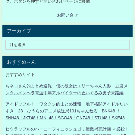
ク、ボタンを押すと問い合わせページに移動
お問い合せ
アーカイブ
おすすめ～ん
おすすめサイト
おネコさん的まとめ速報 僕の彼女はエリーちゃん人形！豆腐メ
ンタルメンヘラ電波中年アルバイターのぬいぐるみ男子末路編
アイドッフル！ ワタクシ的まとめ速報 地下格闘アイドルだい
すき！23 ひうらのアニメ放送局101ちゃんねる BNK48 ！
SNH48！JKT48！MNL48！SGO48！GNZ48！STU48！SKE48
ヒウラッフルのハーニーフィニッシュゴミ屋敷補完計画 ＜必殺！