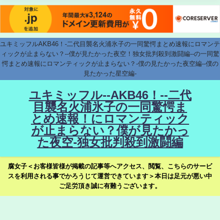
ユキミッフルAKB46！-二代目襲名火浦氷子の一同驚愕まとめ速報にロマンテ
ィックが止まらない？--僕が見たかった夜空！独女批判殺到激闘編--の一同驚
愕まとめ速報にロマンティックが止まらない？-僕の見たかった夜空編--僕の
見たかった星空編-
ユキミッフル--AKB46！--二代
目襲名火浦氷子の一同驚愕ま
とめ速報！にロマンティック
が止まらない？僕が見たかっ
た夜空-独女批判殺到激闘編
腐女子＜お客様皆様が掲載の記事等へアクセス、閲覧、こちらのサービ
スを利用される事でかろうじて運営できています＞本日は足元が悪い中
ご足労頂き誠に有難うございます。