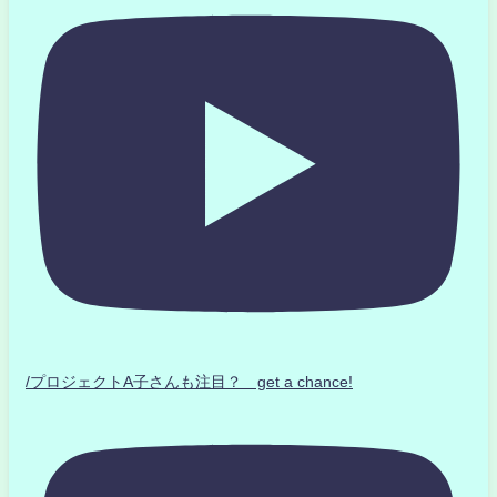
/プロジェクトA子さんも注目？ get a chance!