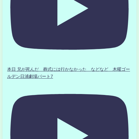
本日 兄が死んだ 葬式には行かなかった などなど 木曜ゴー
ルデン日浦劇場パート7