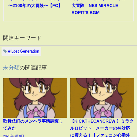
〜2100年の大冒険〜【FC】
大冒険 NES MIRACLE
ROPIT'S BGM
関連キーワード
# Lost Generation
未分類
の関連記事
歌舞伎町のメンヘラ事情調査し
【KICKTHECANCREW 】ミラク
てみた
ルロピット メーカーの神対応
に震える！【ファミコン心拳外
2026年8月8日