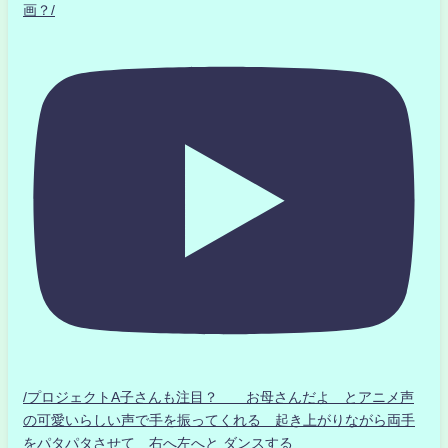
画？/
/プロジェクトA子さんも注目？ お母さんだよ とアニメ声
の可愛いらしい声で手を振ってくれる 起き上がりながら両手
をパタパタさせて 右へ左へと ダンスする