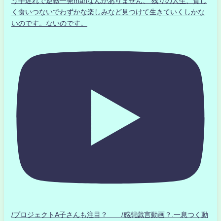
う手遅れで逆転一発manなんかありません、 残りの人生、貧し
く食いつないでわずかな楽しみなど見つけて生きていくしかな
いのです。ないのです。
/プロジェクトA子さんも注目？ /感想戯言動画？.一息つく動