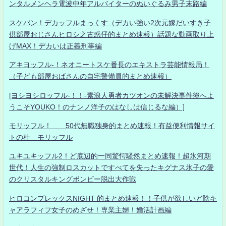
ンタルメンヘラ電波中年アルバイターのぬいぐるみ男子末路編
スケバン！デカッフルまっくす（デカい強い2次元嫁だいすき子
供部屋おじさんヒロシ之古惑仔的まとめ速報）話題な動画取り上
げMAX！デカいは正義刑事編
アキヨッフル-！ネオニートスケ番長のエキストラ芸能情報局！
（子ども部屋おばさんの自宅警備員的まとめ速報）
[ヨシヨシロッフル-！！-素浪人勇者カツオンの未解決事件簿へよ
うこそYOUKO！のナンノ洋子のはなしは信じるな編）]
モリッフル！ 50代無職独身的まとめ速報！有益便利情報サイ
トの杜 モリッフル
ユキユキッフル2！ど底辺的一同驚愕騒然まとめ速報！超氷河期
世代！人生の強制ロスカットですべてを失ったキグナス氷子の愛
のクリスタルキングボンビー脱出大作戦
ヒロコンプレックスNIGHT 的まとめ速報！！子供が欲しいど陰キ
ャアラフィフ女子のめざせ！専業主婦！婚活計画編