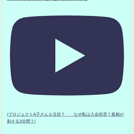
/プロジェクトA子さんも注目？ なぜ私は入会拒否？真相が
刺さる3分間？/