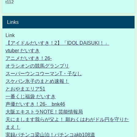
t112
Links
Link
【アイドルだいすき！2】「IDOL DAISUKI！」
vtuber だいすき
アニメだいすき！26-
オラシオンの競馬グランプリ
スーパーウンコウーマンT・子なし
スケバン氷子のまとめ速報！
とおやまエリア51
一番くじ福袋 だいすき
声優だいすき！26- bnk46
大阪エキストラNOTE！芸能情報局
天にまします我らが父よ！ 願わくはわがドル円を守りた
まえ！
実録パチンコ梁山泊！パチンコakb108道