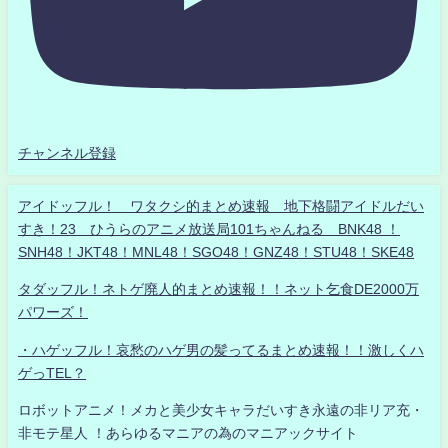
チャンネル登録
アイドッフル！ ワタクシ的まとめ速報 地下格闘アイドルだい
すき！23 ひうらのアニメ放送局101ちゃんねる BNK48 ！
SNH48！JKT48！MNL48！SGO48！GNZ48！STU48！SKE48
タダッフル！ネトゲ廃人的まとめ速報！！ネット乞食DE2000万
パワーズ！
・ハゲッフル！哀愁のハゲ男の髪ってるまとめ速報！！激しくハ
ゲっTEL？
ロボットアニメ！メカと美少女キャラだいすき永遠の非リア充・
非モテ星人 ！あらゆるマニアの為のマニアックサイト