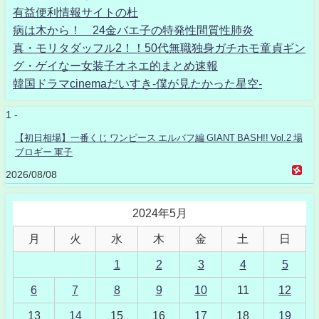
有益便利情報サイトの杜
病は木から！ 24金バエ子の特発性間質性肺炎
真・モリタダッフル2！！50代無職独身ガチホモ童貞ギン
グ・ゲイなー女装子オネエ的まとめ速報
韓国ドラマcinemaだいすき-僕が見たかった星空-
1 -
【初日相場】一番くじ ワンピース エルバフ編 GIANT BASH!! Vol.2 場
ブロギー 軍子
2026/08/08
2024年5月
月
火
水
木
金
土
日
1
2
3
4
5
6
7
8
9
10
11
12
13
14
15
16
17
18
19