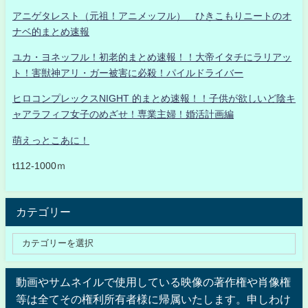
アニゲタレスト（元祖！アニメッフル） ひきこもりニートのオ
ナベ的まとめ速報
ユカ・ヨネッフル！初老的まとめ速報！！大帝イタチにラリアッ
ト！害獣神アリ・ガー被害に必殺！パイルドライバー
ヒロコンプレックスNIGHT 的まとめ速報！！子供が欲しいど陰キ
ャアラフィフ女子のめざせ！専業主婦！婚活計画編
萌えっとこあに！
t112-1000ｍ
カテゴリー
動画やサムネイルで使用している映像の著作権や肖像権
等は全てその権利所有者様に帰属いたします。申しわけ