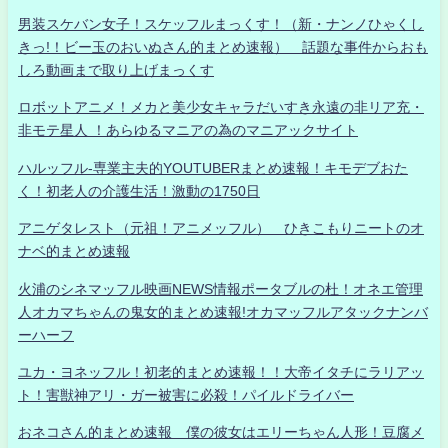
男装スケバン女子！スケッフルまっくす！（新・ナンノひゃくし
きっ!！ビー玉のおいぬさん的まとめ速報） 話題な事件からおも
しろ動画まで取り上げまっくす
ロボットアニメ！メカと美少女キャラだいすき永遠の非リア充・
非モテ星人 ！あらゆるマニアの為のマニアックサイト
ハルッフル-専業主夫的YOUTUBERまとめ速報！キモデブおた
く！初老人の介護生活！激動の1750日
アニゲタレスト（元祖！アニメッフル） ひきこもりニートのオ
ナベ的まとめ速報
火浦のシネマッフル映画NEWS情報ポータブルの杜！オネエ管理
人オカマちゃんの鬼女的まとめ速報!オカマッフルアタックナンバ
ーハーフ
ユカ・ヨネッフル！初老的まとめ速報！！大帝イタチにラリアッ
ト！害獣神アリ・ガー被害に必殺！パイルドライバー
おネコさん的まとめ速報 僕の彼女はエリーちゃん人形！豆腐メ