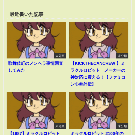
最近書いた記事
未分類
未分類
歌舞伎町のメンヘラ事情調査
【KICKTHECANCREW 】ミ
してみた
ラクルロピット メーカーの
神対応に震える！【ファミコ
ン心拳外伝】
未分類
未分類
【1987】ミラクルロピット
ミラクルロピット 2100年の