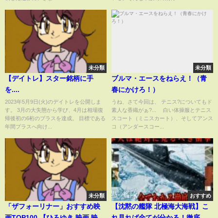
TIMES)
未分類
未分類
【デイトレ】スター銘柄に手
ブルマ・エースをねらえ！（青
を....
春にかけろ！）
2023年5月9日(火)のデイトレを公開しま
うね、さて今回は、 テニス?についてもド
す。 3月の大失態から学び、4月は相場復
素人な香織がぁ?... 白い体操服とテニス
帰後初の6桁のプラスを達成。 目標である
スコート（ミニスカート）、そしてアンス
年間プラスへ向け...
コ（アンダースコー...
未分類
おすすめ
「ザフォーリナー」おすすめ映
【沈黙の艦隊 北極海大海戦】こ
画TOP100 【ひろゆき 映画 映画
れ見れば全てが分かる！徹底解