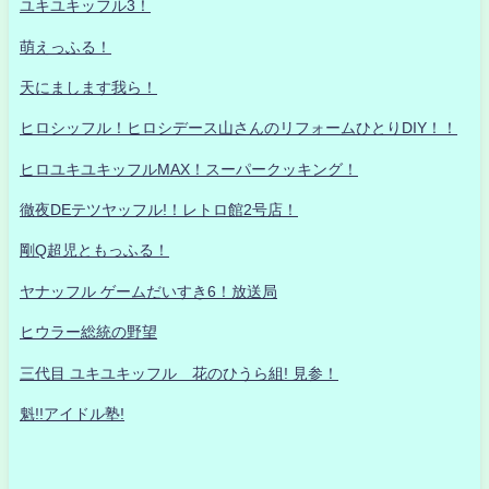
ユキユキッフル3！
萌えっふる！
天にまします我ら！
ヒロシッフル！ヒロシデース山さんのリフォームひとりDIY！！
ヒロユキユキッフルMAX！スーパークッキング！
徹夜DEテツヤッフル!！レトロ館2号店！
剛Q超児ともっふる！
ヤナッフル ゲームだいすき6！放送局
ヒウラー総統の野望
三代目 ユキユキッフル 花のひうら組! 見参！
魁!!アイドル塾!