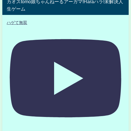
カオスtomo娘ちゃんねーるアーガマ!Haraハラ!未解決人
生ゲーム
ハゲて無双