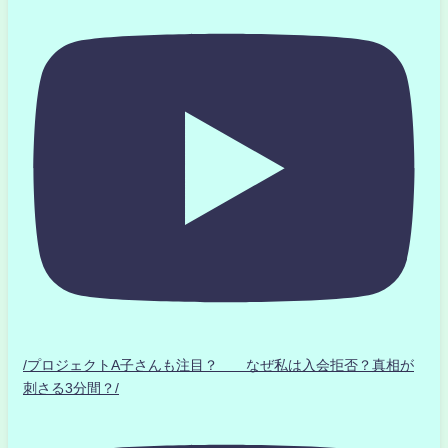
/プロジェクトA子さんも注目？ なぜ私は入会拒否？真相が
刺さる3分間？/