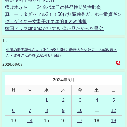
病は木から！ 24金バエ子の特発性間質性肺炎
真・モリタダッフル2！！50代無職独身ガチホモ童貞ギン
グ・ゲイなー女装子オネエ的まとめ速報
韓国ドラマcinemaだいすき-僕が見たかった星空-
1 -
俳優の寿美花代さん（94）が8月3日に老衰のため死去 高嶋政宏さ
ん・政伸さんの母(2026年8月6日)
2026/08/07
2024年5月
月
火
水
木
金
土
日
1
2
3
4
5
6
7
8
9
10
11
12
13
14
15
16
17
18
19