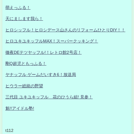
萌えっふる！
天にまします我ら！
ヒロシッフル！ヒロシデース山さんのリフォームひとりDIY！！
ヒロユキユキッフルMAX！スーパークッキング！
徹夜DEテツヤッフル!！レトロ館2号店！
剛Q超児ともっふる！
ヤナッフル ゲームだいすき6！放送局
ヒウラー総統の野望
三代目 ユキユキッフル 花のひうら組! 見参！
魁!!アイドル塾!
t112