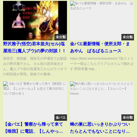
未分類
未分類
野沢雅子(悟空)若本規夫(セル)塩
金バエ最新情報・便所太郎・ま
屋浩三(魔人ブウ)の夢の対談！！
あやん ぱるぱるニュース
孫悟空、孫悟飯、孫悟天の声優役でお馴染
https://linktr.ee/morisekisekimori ?各ストリ
みの野沢雅子さん、セル役の若本規夫さ
ーマー様はこちらでリアルタイムで観れま
ん、魔人ブウ役の塩屋浩三さんのラジオで
す 野田草履 http...
の初対談が実現。収録での裏側...
金バエ
未分類
【金バエ】警察から帰って来て
蜂の巣に思いっきりかぶりつい
【唯我】に電話、【しんやっち
たらとんでもないことになりま