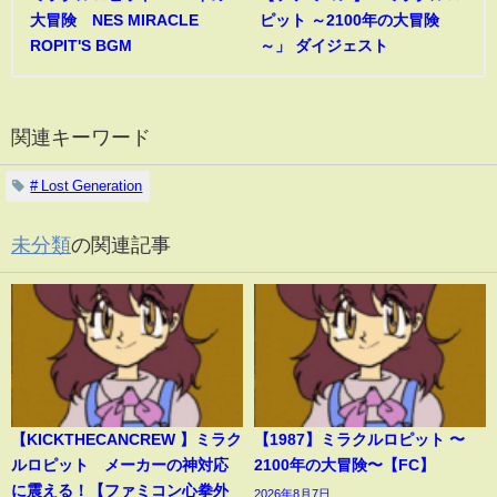
大冒険 NES MIRACLE
ピット ～2100年の大冒険
ROPIT'S BGM
～」 ダイジェスト
関連キーワード
# Lost Generation
未分類
の関連記事
【KICKTHECANCREW 】ミラク
【1987】ミラクルロピット 〜
ルロピット メーカーの神対応
2100年の大冒険〜【FC】
に震える！【ファミコン心拳外
2026年8月7日