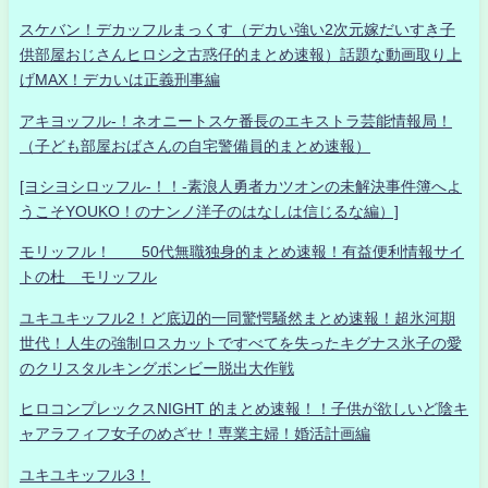
スケバン！デカッフルまっくす（デカい強い2次元嫁だいすき子
供部屋おじさんヒロシ之古惑仔的まとめ速報）話題な動画取り上
げMAX！デカいは正義刑事編
アキヨッフル-！ネオニートスケ番長のエキストラ芸能情報局！
（子ども部屋おばさんの自宅警備員的まとめ速報）
[ヨシヨシロッフル-！！-素浪人勇者カツオンの未解決事件簿へよ
うこそYOUKO！のナンノ洋子のはなしは信じるな編）]
モリッフル！ 50代無職独身的まとめ速報！有益便利情報サイ
トの杜 モリッフル
ユキユキッフル2！ど底辺的一同驚愕騒然まとめ速報！超氷河期
世代！人生の強制ロスカットですべてを失ったキグナス氷子の愛
のクリスタルキングボンビー脱出大作戦
ヒロコンプレックスNIGHT 的まとめ速報！！子供が欲しいど陰キ
ャアラフィフ女子のめざせ！専業主婦！婚活計画編
ユキユキッフル3！