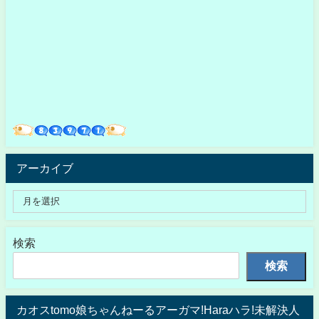
アーカイブ
検索
検索
カオスtomo娘ちゃんねーるアーガマ!Haraハラ!未解決人