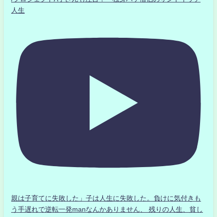
人生
親は子育てに失敗した」子は人生に失敗した。負けに気付きも
う手遅れで逆転一発manなんかありません、 残りの人生、貧し