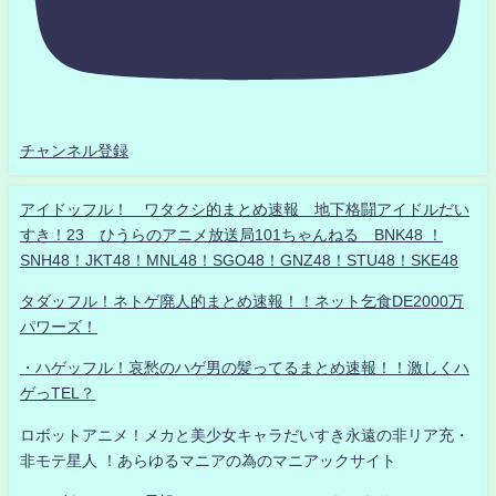
チャンネル登録
アイドッフル！ ワタクシ的まとめ速報 地下格闘アイドルだい
すき！23 ひうらのアニメ放送局101ちゃんねる BNK48 ！
SNH48！JKT48！MNL48！SGO48！GNZ48！STU48！SKE48
タダッフル！ネトゲ廃人的まとめ速報！！ネット乞食DE2000万
パワーズ！
・ハゲッフル！哀愁のハゲ男の髪ってるまとめ速報！！激しくハ
ゲっTEL？
ロボットアニメ！メカと美少女キャラだいすき永遠の非リア充・
非モテ星人 ！あらゆるマニアの為のマニアックサイト