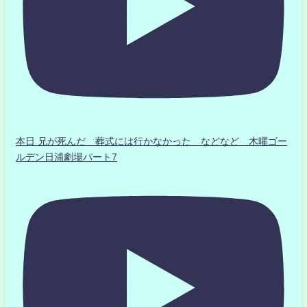
本日 兄が死んだ 葬式には行かなかった などなど 木曜ゴー
ルデン日浦劇場パート7