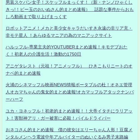
男装スケバン女子！スケッフルまっくす！（新・ナンノひゃくし
きっ!！ビー玉のおいぬさん的まとめ速報） 話題な事件からおも
しろ動画まで取り上げまっくす
ロボットアニメ！メカと美少女キャラだいすき永遠の非リア充・
非モテ星人 ！あらゆるマニアの為のマニアックサイト
ハルッフル-専業主夫的YOUTUBERまとめ速報！キモデブおた
く！初老人の介護生活！激動の1750日
アニゲタレスト（元祖！アニメッフル） ひきこもりニートのオ
ナベ的まとめ速報
火浦のシネマッフル映画NEWS情報ポータブルの杜！オネエ管理
人オカマちゃんの鬼女的まとめ速報!オカマッフルアタックナンバ
ーハーフ
ユカ・ヨネッフル！初老的まとめ速報！！大帝イタチにラリアッ
ト！害獣神アリ・ガー被害に必殺！パイルドライバー
おネコさん的まとめ速報 僕の彼女はエリーちゃん人形！豆腐メ
ンタルメンヘラ電波中年アルバイターのぬいぐるみ男子末路編