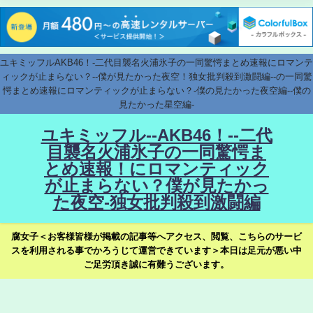
ユキミッフルAKB46！-二代目襲名火浦氷子の一同驚愕まとめ速報にロマンテ
ィックが止まらない？--僕が見たかった夜空！独女批判殺到激闘編--の一同驚
愕まとめ速報にロマンティックが止まらない？-僕の見たかった夜空編--僕の
見たかった星空編-
ユキミッフル--AKB46！--二代
目襲名火浦氷子の一同驚愕ま
とめ速報！にロマンティック
が止まらない？僕が見たかっ
た夜空-独女批判殺到激闘編
腐女子＜お客様皆様が掲載の記事等へアクセス、閲覧、こちらのサービ
スを利用される事でかろうじて運営できています＞本日は足元が悪い中
ご足労頂き誠に有難うございます。