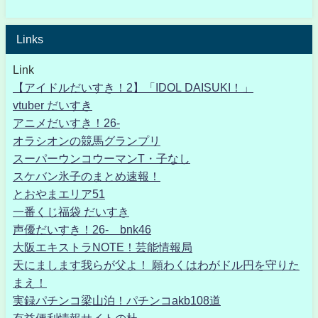
Links
Link
【アイドルだいすき！2】「IDOL DAISUKI！」
vtuber だいすき
アニメだいすき！26-
オラシオンの競馬グランプリ
スーパーウンコウーマンT・子なし
スケバン氷子のまとめ速報！
とおやまエリア51
一番くじ福袋 だいすき
声優だいすき！26- bnk46
大阪エキストラNOTE！芸能情報局
天にまします我らが父よ！ 願わくはわがドル円を守りた
まえ！
実録パチンコ梁山泊！パチンコakb108道
有益便利情報サイトの杜