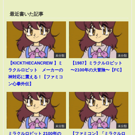
最近書いた記事
未分類
未分類
【KICKTHECANCREW 】ミ
【1987】ミラクルロピット
ラクルロピット メーカーの
〜2100年の大冒険〜【FC】
神対応に震える！【ファミコ
ン心拳外伝】
未分類
未分類
ミラクルロピット 2100年の
【ファミコン】「ミラクルロ