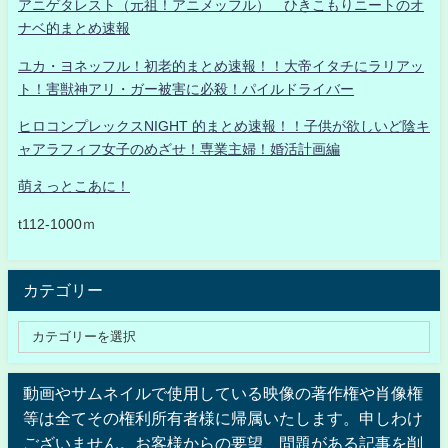
アニゲタレスト（元祖！アニメッフル） ひきこもりニートのオ
ナベ的まとめ速報
ユカ・ヨネッフル！初老的まとめ速報！！大帝イタチにラリアッ
ト！害獣神アリ・ガー被害に必殺！パイルドライバー
ヒロコンプレックスNIGHT 的まとめ速報！！子供が欲しいど陰キ
ャアラフィフ女子のめざせ！専業主婦！婚活計画編
萌えっとこあに！
t112-1000ｍ
カテゴリー
動画やサムネイルで使用している映像の著作権や肖像権
等は全てその権利所有者様に帰属いたします。申しわけ
ございません。お客様からの要望、問題がある記事を削