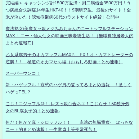
完結編＞ キャッシング計1500万返済：厨二病借金3500万円！う
つ病統合失調症14年生HKT46！！9期研究生、最後のサイト！全
米が泣いた！認知症鬱病60代のラストサイト絶賛！公開中
魔法熟女/美魔女ッ娘メグみみちゃんのニートッフルステーション
MAX！ ニート仙人仙女の映画三昧老後生活！（無職孤独居老人的
まとめ速報Z)]
乙女系腐男子のオカマッフルMAX2- FX！オ・カマトレーダーの
逆襲！！ 極道のオカマたち編（おもしろ動画まとめ速報）
スーパーウンコ！
新・ハゲッフル！哀愁のハゲ男の髪ってるまとめ速報！！激しく
ハゲっTEL？
こじ！コジッフル@！-レズっ娘百合ネエ！こじらせ！50独身処
女のBL腐女子的まとめ速報-
何だ！何が？真・シロッフル！！ 永遠の無職童貞- ぼっちな
ニート的まとめ速報！一生童貞上等夜露死苦！