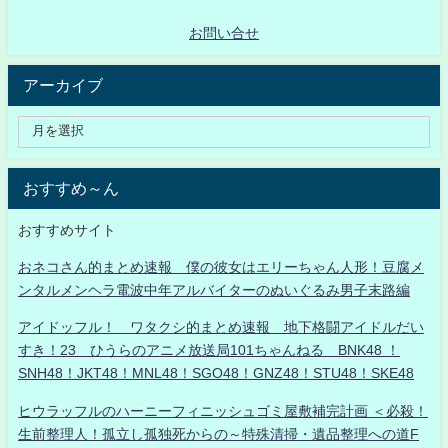
お問い合せ
アーカイブ
おすすめ～ん
おすすめサイト
おネコさん的まとめ速報 僕の彼女はエリーちゃん人形！豆腐メ
ンタルメンヘラ電波中年アルバイターのぬいぐるみ男子末路編
アイドッフル！ ワタクシ的まとめ速報 地下格闘アイドルだい
すき！23 ひうらのアニメ放送局101ちゃんねる BNK48 ！
SNH48！JKT48！MNL48！SGO48！GNZ48！STU48！SKE48
ヒウラッフルのハーニーフィニッシュゴミ屋敷補完計画 ＜必殺！
生前整理人！孤立し孤独死からの～特殊清掃・遺品整理への道F