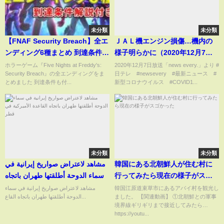
未分類
未分類
【FNAF Security Breach】全エ
ＪＡＬ機エンジン損傷…機内の
ンディング6種まとめ 到達条件解
様子明らかに（2020年12月7日
説付き【日本語字幕】
放送「news every.」より）
ホラーゲーム『Five Nights at Freddy's:
2020年12月7日放送「news every.」より #
Security Breach』の全エンディングをま
日テレ #newsevery #最新ニュース #
とめました 到達条件も付...
新型コロナウイルス #COVID1...
未分類
未分類
مشاهد لاعتراض صواريخ إيرانية في
韓国にある北朝鮮人が住む村に
سماء الدوحة أطلقتها طهران باتجاه
行ってみたら現在の様子がスゴ
القاعدة الأميركية في قطر
かった
مشاهد لاعتراض صواريخ إيرانية في سماء
韓国江原道束草市にあるアバイ村を観光し
الدوحة أطلقتها طهران باتجاه القاع...
ました。 【関連動画】 ①北朝鮮との軍事
境界線ギリギリまで接近してみたら…
https://youtu...