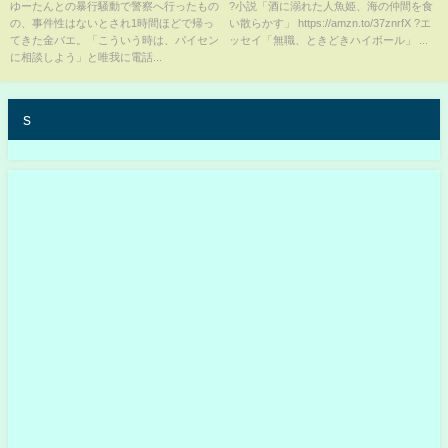
ょ】も交えて暴力沙汰について
した...【コムハニー】#shorts
ゆーたんとの暴行騒動で警察へ行ったもの
?小説「酒に溺れた人魚姫、海の仲間を食
の、事件性はないとされ1時間ほどで帰っ
い散らかす」 https://amzn.to/37znrfX ?エ
語り合う
てきた金バエ。「こういう時は、パイセン
ッセイ「無職、ときどきハイボール」 ...
に相談しよう」と唯我に電話...
s