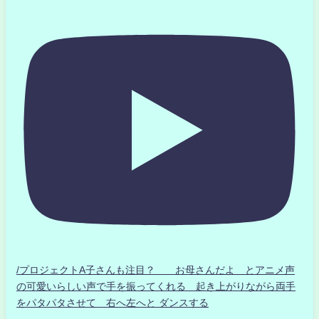
/プロジェクトA子さんも注目？ お母さんだよ とアニメ声
の可愛いらしい声で手を振ってくれる 起き上がりながら両手
をパタパタさせて 右へ左へと ダンスする