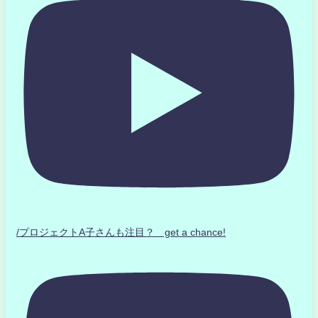
/プロジェクトA子さんも注目？ get a chance!