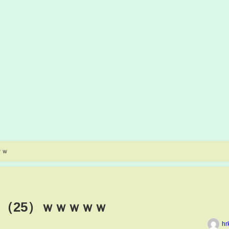
ｗｗ
（25）ｗｗｗｗｗ
hr