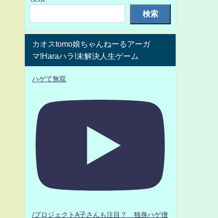
検索
カオスtomo娘ちゃんねーるアーガ
マ!Haraハラ!未解決人生ゲーム
ハゲて無双
/プロジェクトA子さんも注目？ 独身ハゲ僧