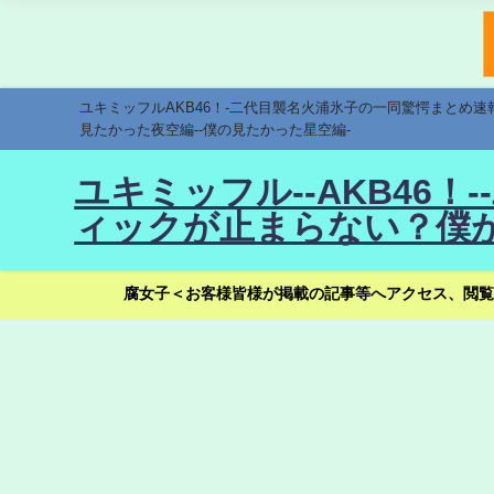
ユキミッフルAKB46！-二代目襲名火浦氷子の一同驚愕まとめ
見たかった夜空編--僕の見たかった星空編-
ユキミッフル--AKB46
ィックが止まらない？僕が
腐女子＜お客様皆様が掲載の記事等へアクセス、閲覧