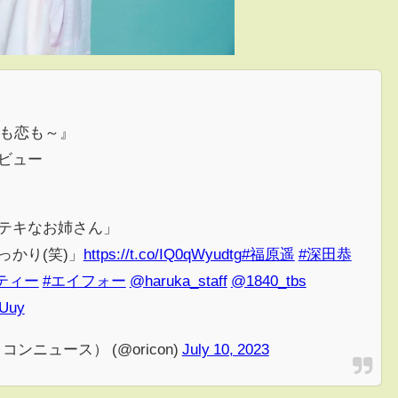
夢も恋も～』
ビュー
テキなお姉さん」
かり(笑)」
https://t.co/IQ0qWyudtg
#福原遥
#深田恭
ティー
#エイフォー
@haruka_staff
@1840_tbs
OUuy
リコンニュース） (@oricon)
July 10, 2023