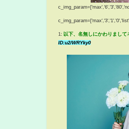
c_img_param=['max','6','3','80','no
c_img_param=['max','3','1','0','list',
1:
以下、名無しにかわりまして
ID:u2/WRYky0