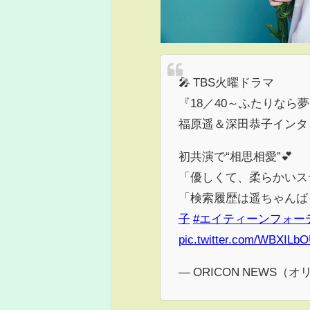
🎤 TBS火曜ドラマ
『18／40～ふたりなら
福原遥＆深田恭子インタ
初共演で“相思相愛”💕
「優しくて、柔らかいス
「検索履歴は遥ちゃんばっ
子
#エイティーンフォー
pic.twitter.com/WBXILb
— ORICON NEWS（オ