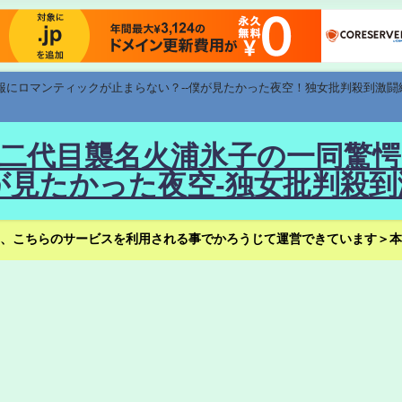
速報にロマンティックが止まらない？--僕が見たかった夜空！独女批判殺到激闘
！--二代目襲名火浦氷子の一同
見たかった夜空-独女批判殺到
、こちらのサービスを利用される事でかろうじて運営できています＞本