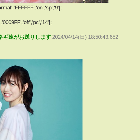
rmal','FFFFFF','on','sp','9'];
'0009FF','off','pc','14'];
ネギ速がお送りします
2024/04/14(日) 18:50:43.652