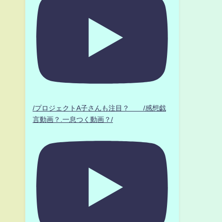
/プロジェクトA子さんも注目？ /感想戯
言動画？.一息つく動画？/