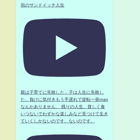
侶のサンドイッチ人生
親は子育てに失敗した」子は人生に失敗し
た。負けに気付きもう手遅れで逆転一発man
なんかありません、 残りの人生、貧しく食
いつないでわずかな楽しみなど見つけて生き
ていくしかないのです。ないのです。