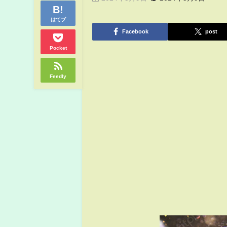
はてブ
Facebook
post
Pocket
Feedly