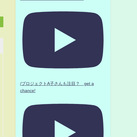
/プロジェクトA子さんも注目？ get a
chance!