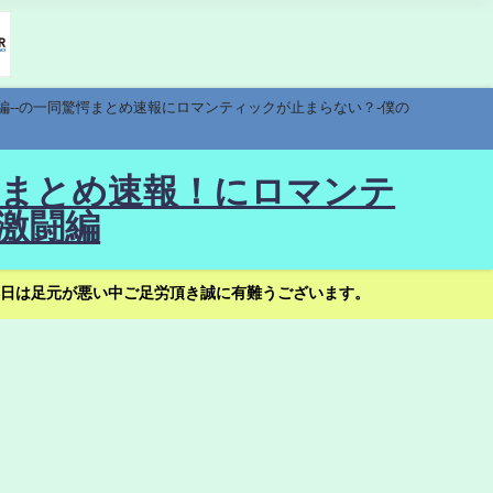
編--の一同驚愕まとめ速報にロマンティックが止まらない？-僕の
驚愕まとめ速報！にロマンテ
激闘編
日は足元が悪い中ご足労頂き誠に有難うございます。