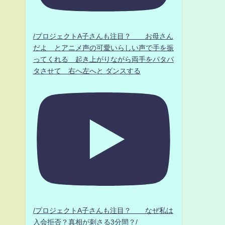
/プロジェクトA子さんも注目？ お母さん
だよ とアニメ声の可愛いらしい声で手を振
ってくれる 起き上がりながら両手をパタパ
タさせて 右へ左へと ダンスする
/プロジェクトA子さんも注目？ なぜ私は
入会拒否？真相が刺さる3分間？/