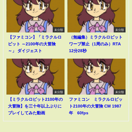
未分類
未分類
【ファミコン】「ミラクルロ
（無編集）ミラクルロピット
ピット ～2100年の大冒険
ワープ禁止（1周のみ）RTA
～」 ダイジェスト
12分28秒
未分類
未分類
【ミラクルロピット2100年の
ファミコン ミラクルロピッ
大冒険】を三十年以上ぶりに
ト2100年の大冒険 CM 1987
プレイしてみた動画
年 60fps