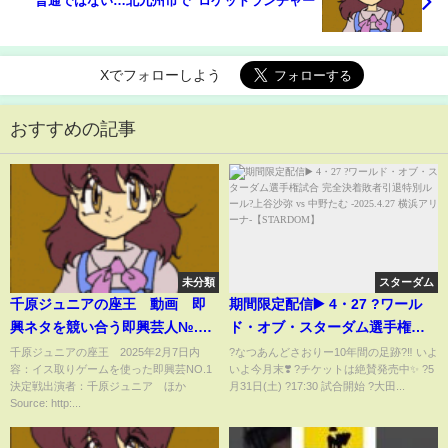
普通ではない…北九州市で”ロケットランチャー”
Xでフォローしよう
おすすめの記事
未分類
スターダム
千原ジュニアの座王 動画 即
期間限定配信▶️ 4・27 ?ワール
興ネタを競い合う即興芸人№.1
ド・オブ・スターダム選手権試
決定戦 2月7日
合 完全決着敗者引退特別ルール?
千原ジュニアの座王 2025年2月7日内
?なつあんどさおりー10年間の足跡?‼️ いよ
容：イス取りゲームを使った即興芸NO.1
いよ今月末❣️ ?チケットは絶賛発売中✨ ?5
上谷沙弥 vs 中野たむ -2025.4.27
決定戦出演者：千原ジュニア ほか
月31日(土) ?️17:30 試合開始 ?大田...
横浜アリーナ-【STARDOM】
Source: http:...