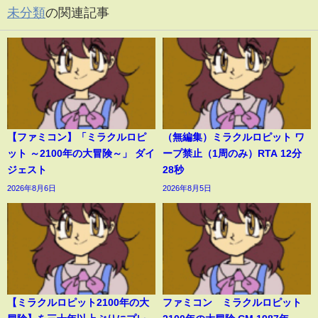
未分類
の関連記事
【ファミコン】「ミラクルロピ
（無編集）ミラクルロピット ワ
ット ～2100年の大冒険～」 ダイ
ープ禁止（1周のみ）RTA 12分
ジェスト
28秒
2026年8月6日
2026年8月5日
【ミラクルロピット2100年の大
ファミコン ミラクルロピット