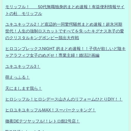
モリッフル！ 50代無職独身的まとめ速報！有益便利情報サイ
トの杜 モリッフル
ユキユキッフル2！ど底辺的一同驚愕騒然まとめ速報！超氷河期
世代！人生の強制ロスカットですべてを失ったキグナス氷子の愛
のクリスタルキングボンビー脱出大作戦
ヒロコンプレックスNIGHT 的まとめ速報！！子供が欲しいど陰キ
ャアラフィフ女子のめざせ！専業主婦！婚活計画編
ユキユキッフル3！
萌えっふる！
天にまします我ら！
ヒロシッフル！ヒロシデース山さんのリフォームひとりDIY！！
ヒロユキユキッフルMAX！スーパークッキング！
徹夜DEテツヤッフル!！レトロ館2号店！