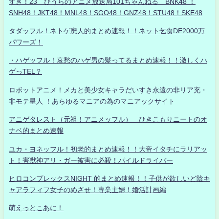
すき！23 ひうらのアニメ放送局101ちゃんねる BNK48 ！
SNH48！JKT48！MNL48！SGO48！GNZ48！STU48！SKE48
タダッフル！ネトゲ廃人的まとめ速報！！ネット乞食DE2000万
パワーズ！
・ハゲッフル！哀愁のハゲ男の髪ってるまとめ速報！！激しくハ
ゲっTEL？
ロボットアニメ！メカと美少女キャラだいすき永遠の非リア充・
非モテ星人 ！あらゆるマニアの為のマニアックサイト
アニゲタレスト（元祖！アニメッフル） ひきこもりニートのオ
ナベ的まとめ速報
ユカ・ヨネッフル！初老的まとめ速報！！大帝イタチにラリアッ
ト！害獣神アリ・ガー被害に必殺！パイルドライバー
ヒロコンプレックスNIGHT 的まとめ速報！！子供が欲しいど陰キ
ャアラフィフ女子のめざせ！専業主婦！婚活計画編
萌えっとこあに！