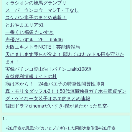
オラシオンの競馬グランプリ
スーパーウンコウーマンT・子なし
スケバン氷子のまとめ速報！
とおやまエリア51
一番くじ福袋 だいすき
声優だいすき！26- bnk46
大阪エキストラNOTE！芸能情報局
天にまします我らが父よ！ 願わくはわがドル円を守りた
まえ！
実録パチンコ梁山泊！パチンコakb108道
有益便利情報サイトの杜
病は木から！ 24金バエ子の特発性間質性肺炎
真・モリタダッフル2！！50代無職独身ガチホモ童貞ギン
グ・ゲイなー女装子オネエ的まとめ速報
韓国ドラマcinemaだいすき-僕が見たかった星空-
1 -
松山千春が態度がデカいとブチギレした同郷大物俳優#松山千春