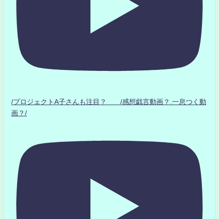
/プロジェクトA子さんも注目？ /感想戯言動画？.一息つく動
画？/