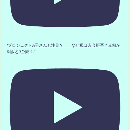
/プロジェクトA子さんも注目？ なぜ私は入会拒否？真相が
刺さる3分間？/