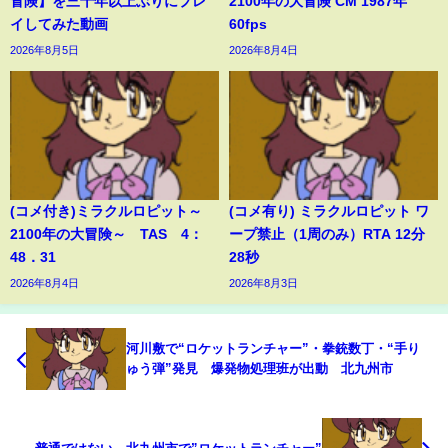
冒険】を三十年以上ぶりにプレ
2100年の大冒険 CM 1987年
イしてみた動画
60fps
2026年8月5日
2026年8月4日
(コメ付き)ミラクルロピット～
(コメ有り) ミラクルロピット ワ
2100年の大冒険～ TAS 4：
ープ禁止（1周のみ）RTA 12分
48．31
28秒
2026年8月4日
2026年8月3日
河川敷で“ロケットランチャー”・拳銃数丁・“手り
ゅう弾”発見 爆発物処理班が出動 北九州市