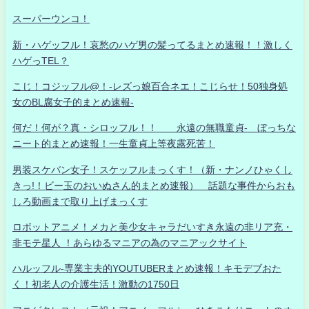
スーパーウンコ！
新・ハゲッフル！哀愁のハゲ男の髪ってるまとめ速報！！激しく
ハゲっTEL？
こじ！コジッフル@！-レズっ娘百合ネエ！こじらせ！50独身処
女のBL腐女子的まとめ速報-
何だ！何が？真・シロッフル！！ 永遠の無職童貞- ぼっちな
ニート的まとめ速報！一生童貞上等夜露死苦！
男装スケバン女子！スケッフルまっくす！（新・ナンノひゃくし
きっ!！ビー玉のおいぬさん的まとめ速報） 話題な事件からおも
しろ動画まで取り上げまっくす
ロボットアニメ！メカと美少女キャラだいすき永遠の非リア充・
非モテ星人 ！あらゆるマニアの為のマニアックサイト
ハルッフル-専業主夫的YOUTUBERまとめ速報！キモデブおた
く！初老人の介護生活！激動の1750日