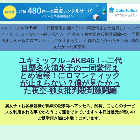
ユキミッフルAKB46！-二代目襲名火浦氷子の一同驚愕まとめ速報にロマンテ
ィックが止まらない？--僕が見たかった夜空！独女批判殺到激闘編--の一同驚
愕まとめ速報にロマンティックが止まらない？-僕の見たかった夜空編--僕の
見たかった星空編-
ユキミッフル--AKB46！--二代
目襲名火浦氷子の一同驚愕ま
とめ速報！にロマンティック
が止まらない？僕が見たかっ
た夜空-独女批判殺到激闘編
腐女子＜お客様皆様が掲載の記事等へアクセス、閲覧、こちらのサービ
スを利用される事でかろうじて運営できています＞本日は足元が悪い中
ご足労頂き誠に有難うございます。