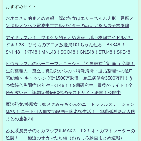
おすすめサイト
おネコさん的まとめ速報 僕の彼女はエリーちゃん人形！豆腐メ
ンタルメンヘラ電波中年アルバイターのぬいぐるみ男子末路編
アイドッフル！ ワタクシ的まとめ速報 地下格闘アイドルだい
すき！23 ひうらのアニメ放送局101ちゃんねる BNK48 ！
SNH48！JKT48！MNL48！SGO48！GNZ48！STU48！SKE48
ヒウラッフルのハーニーフィニッシュゴミ屋敷補完計画 ＜必殺！
生前整理人！孤立し孤独死からの～特殊清掃・遺品整理への道F
完結編＞ キャッシング計1500万返済：厨二病借金3500万円！う
つ病統合失調症14年生HKT46！！9期研究生、最後のサイト！全
米が泣いた！認知症鬱病60代のラストサイト絶賛！公開中
魔法熟女/美魔女ッ娘メグみみちゃんのニートッフルステーション
MAX！ ニート仙人仙女の映画三昧老後生活！（無職孤独居老人的
まとめ速報Z)]
乙女系腐男子のオカマッフルMAX2- FX！オ・カマトレーダーの
逆襲！！ 極道のオカマたち編（おもしろ動画まとめ速報）