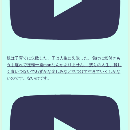
親は子育てに失敗した」子は人生に失敗した。負けに気付きも
う手遅れで逆転一発manなんかありません、 残りの人生、貧し
く食いつないでわずかな楽しみなど見つけて生きていくしかな
いのです。ないのです。