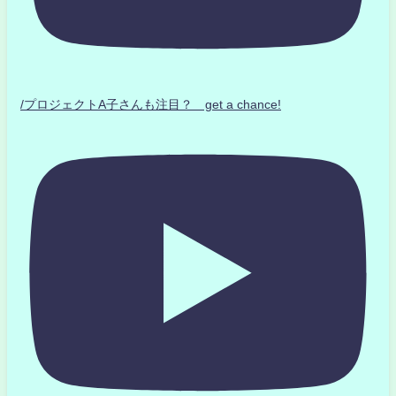
/プロジェクトA子さんも注目？ get a chance!