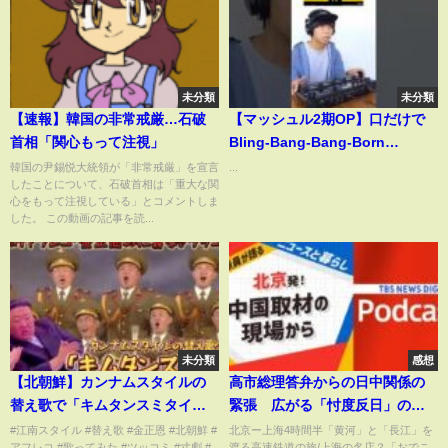
未分類
未分類
【速報】韓国の非常戒厳…石破
【マッシュル2期OP】口だけで
首相「関心もって注視」
Bling-Bang-Bang-Born
#mashle #creepynuts
韓国の尹錫悦大統領が「非常戒厳」を宣言
...
したことについて、石破首相は「重大な関
#beatbox #acapella
心をもって注視している」とコメントしま
した。 この動画の記事を読...
未分類
感想
【北朝鮮】カンナムスタイルの
高市総理答弁からの日中関係の
替え歌で「キムタンスミタイ」
緊張 広がる「忖度反日」の空
おまけアフレコ「金正恩の仁義
気 中国の狙いと本音は【音声
#江南スタイル #替え歌 #金正恩 #北朝鮮 #
北京ー上海4時間半「黄河」と「長江」を
アフレコ #歌ってみた #ツッコミ #寸劇 #
渡る高速鉄道の旅/上海の名店？「おでこ