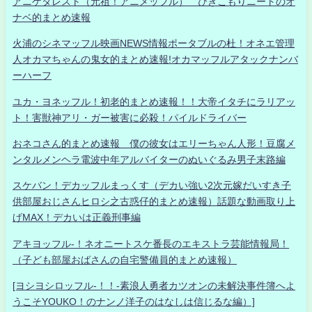
アニゲタレスト（元祖！アニメッフル） ひきこもりニートのオ
ナベ的まとめ速報
火浦のシネマッフル映画NEWS情報ポータブルの杜！オネエ管理
人オカマちゃんの鬼女的まとめ速報!オカマッフルアタックナンバ
ーハーフ
ユカ・ヨネッフル！初老的まとめ速報！！大帝イタチにラリアッ
ト！害獣神アリ・ガー被害に必殺！パイルドライバー
おネコさん的まとめ速報 僕の彼女はエリーちゃん人形！豆腐メ
ンタルメンヘラ電波中年アルバイターのぬいぐるみ男子末路編
スケバン！デカッフルまっくす（デカい強い2次元嫁だいすき子
供部屋おじさんヒロシ之古惑仔的まとめ速報）話題な動画取り上
げMAX！デカいは正義刑事編
アキヨッフル-！ネオニートスケ番長のエキストラ芸能情報局！
（子ども部屋おばさんの自宅警備員的まとめ速報）
[ヨシヨシロッフル-！！-素浪人勇者カツオンの未解決事件簿へよ
うこそYOUKO！のナンノ洋子のはなしは信じるな編）]