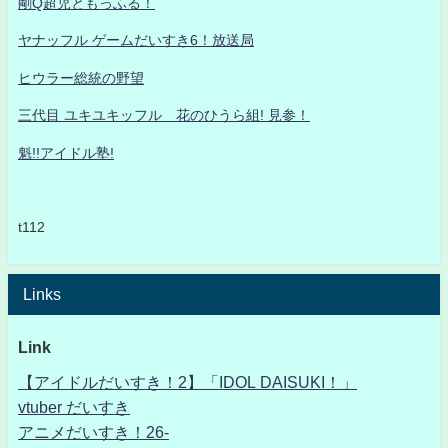
剛Q超児ともっふる！
ヤナッフル ゲームだいすき6！放送局
ヒウラー総統の野望
三代目 ユキユキッフル 花のひうら組! 見参！
魁!!アイドル塾!
t112
Links
Link
【アイドルだいすき！2】「IDOL DAISUKI！」
vtuber だいすき
アニメだいすき！26-