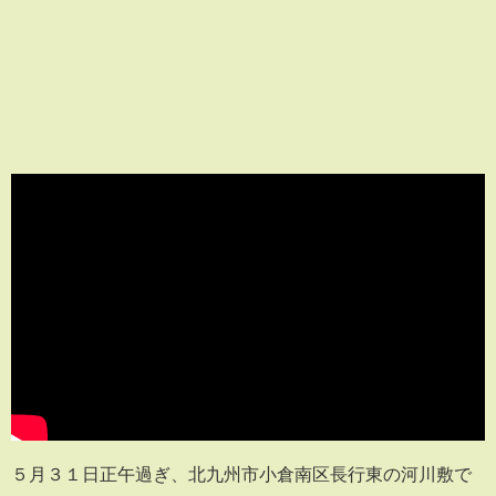
５月３１日正午過ぎ、北九州市小倉南区長行東の河川敷で