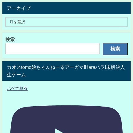
アーカイブ
検索
検索
カオスtomo娘ちゃんねーるアーガマ!Haraハラ!未解決人
生ゲーム
ハゲて無双