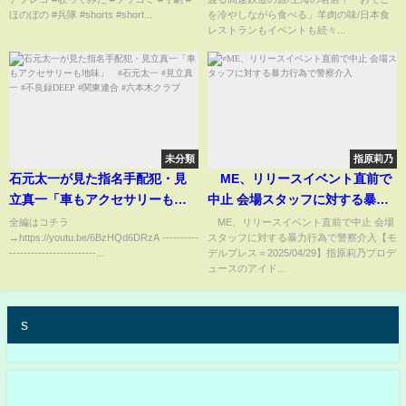
なきツッコミ」
解説】（2025年11月26日）｜
ほのぼの #兵隊 #shorts #short...
を冷やしながら食べる」羊肉の味/日本食
TBS NEWS DIG
レストランもイベントも続々...
未分類
指原莉乃
石元太一が見た指名手配犯・見
≠ME、リリースイベント直前で
立真一「車もアクセサリーも地
中止 会場スタッフに対する暴力
味」 #石元太一 #見立真一 #不
行為で警察介入
全編はコチラ
≠ME、リリースイベント直前で中止 会場
→https://youtu.be/6BzHQd6DRzA ----------
スタッフに対する暴力行為で警察介入【モ
良録DEEP #関東連合 #六本木ク
------------------------...
デルプレス＝2025/04/29】指原莉乃プロデ
ラブ
ュースのアイド...
s