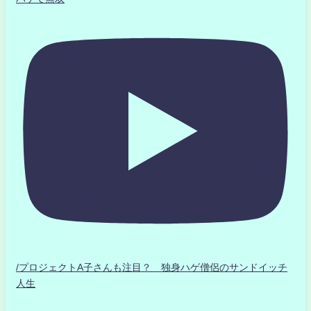
/プロジェクトA子さんも注目？ 独身ハゲ僧侶のサンドイッチ
人生