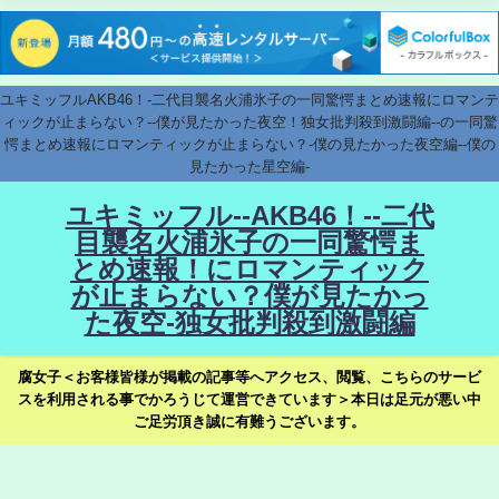
ユキミッフルAKB46！-二代目襲名火浦氷子の一同驚愕まとめ速報にロマンテ
ィックが止まらない？--僕が見たかった夜空！独女批判殺到激闘編--の一同驚
愕まとめ速報にロマンティックが止まらない？-僕の見たかった夜空編--僕の
見たかった星空編-
ユキミッフル--AKB46！--二代
目襲名火浦氷子の一同驚愕ま
とめ速報！にロマンティック
が止まらない？僕が見たかっ
た夜空-独女批判殺到激闘編
腐女子＜お客様皆様が掲載の記事等へアクセス、閲覧、こちらのサービ
スを利用される事でかろうじて運営できています＞本日は足元が悪い中
ご足労頂き誠に有難うございます。