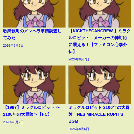
歌舞伎町のメンヘラ事情調査し
【KICKTHECANCREW 】ミラク
てみた
ルロピット メーカーの神対応
に震える！【ファミコン心拳外
2026年8月8日
伝】
2026年8月7日
【1987】ミラクルロピット 〜
ミラクルロピット 2100年の大冒
2100年の大冒険〜【FC】
険 NES MIRACLE ROPIT'S
BGM
2026年8月7日
2026年8月6日