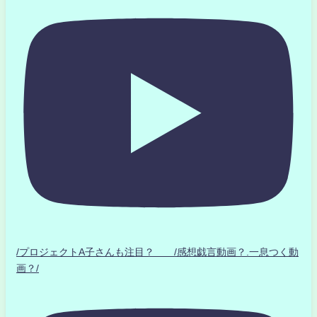
/プロジェクトA子さんも注目？ /感想戯言動画？.一息つく動
画？/