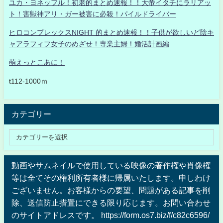
ユカ・ヨネッフル！初老的まとめ速報！！大帝イタチにラリアッ
ト！害獣神アリ・ガー被害に必殺！パイルドライバー
ヒロコンプレックスNIGHT 的まとめ速報！！子供が欲しいど陰キ
ャアラフィフ女子のめざせ！専業主婦！婚活計画編
萌えっとこあに！
t112-1000ｍ
カテゴリー
動画やサムネイルで使用している映像の著作権や肖像権
等は全てその権利所有者様に帰属いたします。申しわけ
ございません。お客様からの要望、問題がある記事を削
除、送信防止措置にできる限り応じます。お問い合わせ
のサイトアドレスです。 https://form.os7.biz/f/c82c6596/