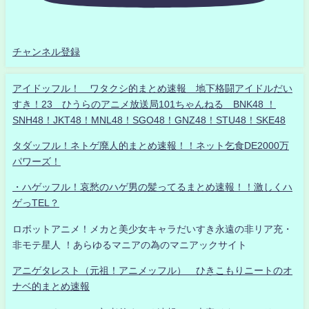
チャンネル登録
アイドッフル！ ワタクシ的まとめ速報 地下格闘アイドルだい
すき！23 ひうらのアニメ放送局101ちゃんねる BNK48 ！
SNH48！JKT48！MNL48！SGO48！GNZ48！STU48！SKE48
タダッフル！ネトゲ廃人的まとめ速報！！ネット乞食DE2000万
パワーズ！
・ハゲッフル！哀愁のハゲ男の髪ってるまとめ速報！！激しくハ
ゲっTEL？
ロボットアニメ！メカと美少女キャラだいすき永遠の非リア充・
非モテ星人 ！あらゆるマニアの為のマニアックサイト
アニゲタレスト（元祖！アニメッフル） ひきこもりニートのオ
ナベ的まとめ速報