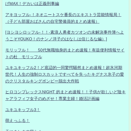
げMAX！デカいは正義刑事編
アキヨッフル-！ネオニートスケ番長のエキストラ芸能情報局！
（子ども部屋おばさんの自宅警備員的まとめ速報）
[ヨシヨシロッフル-！！-素浪人勇者カツオンの未解決事件簿へよ
うこそYOUKO！のナンノ洋子のはなしは信じるな編）]
モリッフル！ 50代無職独身的まとめ速報！有益便利情報サイ
トの杜 モリッフル
ユキユキッフル2！ど底辺的一同驚愕騒然まとめ速報！超氷河期
世代！人生の強制ロスカットですべてを失ったキグナス氷子の愛
のクリスタルキングボンビー脱出大作戦
ヒロコンプレックスNIGHT 的まとめ速報！！子供が欲しいど陰キ
ャアラフィフ女子のめざせ！専業主婦！婚活計画編
ユキユキッフル3！
萌えっふる！