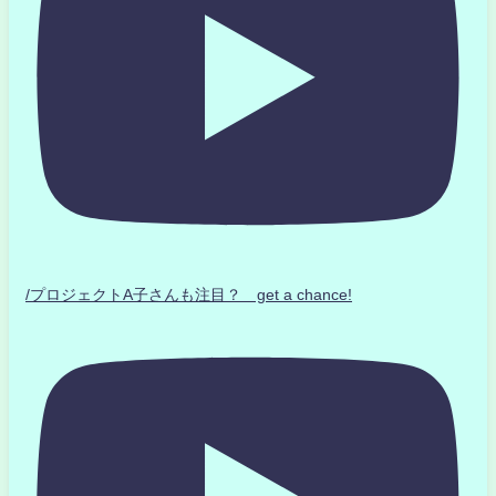
/プロジェクトA子さんも注目？ get a chance!