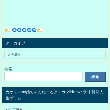
アーカイブ
検索
検索
カオスtomo娘ちゃんねーるアーガマ!Haraハラ!未解決人
生ゲーム
ハゲて無双