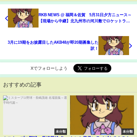
RKB NEWS @ 福岡＆佐賀 5月31日夕方ニュース～
【現場から中継】北九州市の河川敷でロケットラン
チャーや手りゅう弾や拳銃のようなものが多数見つ
かる、定額減税の効果も打ち消す６月値上げの負担
感
3月に19期をお披露目したAKB48が即20期募集した
訳！
Xでフォローしよう
おすすめの記事
未分類
未分類