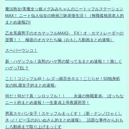
魔法熟女/美魔女ッ娘メグみみちゃんのニートッフルステーション
MAX！ ニート仙人仙女の映画三昧老後生活！（無職孤独居老人的
まとめ速報Z)]
乙女系腐男子のオカマッフルMAX2- FX！オ・カマトレーダーの
逆襲！！ 極道のオカマたち編（おもしろ動画まとめ速報）
スーパーウンコ！
新・ハゲッフル！哀愁のハゲ男の髪ってるまとめ速報！！激しく
ハゲっTEL？
こじ！コジッフル@！-レズっ娘百合ネエ！こじらせ！50独身処
女のBL腐女子的まとめ速報-
何だ！何が？真・シロッフル！！ 永遠の無職童貞- ぼっちな
ニート的まとめ速報！一生童貞上等夜露死苦！
男装スケバン女子！スケッフルまっくす！（新・ナンノひゃくし
きっ!！ビー玉のおいぬさん的まとめ速報） 話題な事件からおも
しろ動画まで取り上げまっくす