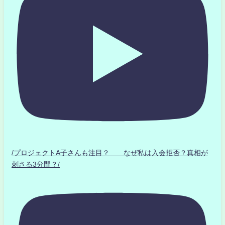
/プロジェクトA子さんも注目？ なぜ私は入会拒否？真相が
刺さる3分間？/