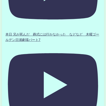
本日 兄が死んだ 葬式には行かなかった などなど 木曜ゴー
ルデン日浦劇場パート7