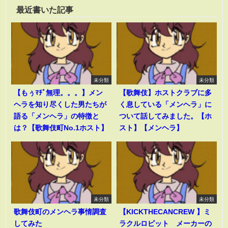
最近書いた記事
未分類
未分類
【もぅﾏﾁﾞ無理。。。】メン
【歌舞伎】ホストクラブに多
ヘラを知り尽くした男たちが
く息している「メンヘラ」に
語る「メンヘラ」の特徴と
ついて話してみました。【ホ
は？【歌舞伎町No.1ホスト】
スト】【メンヘラ】
未分類
未分類
歌舞伎町のメンヘラ事情調査
【KICKTHECANCREW 】ミ
してみた
ラクルロピット メーカーの