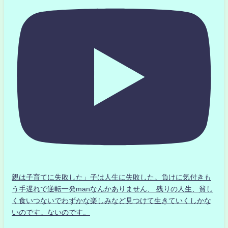
親は子育てに失敗した」子は人生に失敗した。負けに気付きも
う手遅れで逆転一発manなんかありません、 残りの人生、貧し
く食いつないでわずかな楽しみなど見つけて生きていくしかな
いのです。ないのです。