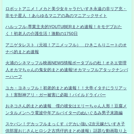
ロボットアニメ！メカと美少女キャラだいすき永遠の非リア充・
非モテ星人 ！あらゆるマニアの為のマニアックサイト
ハルッフル-専業主夫的YOUTUBERまとめ速報！キモデブおた
く！初老人の介護生活！激動の1750日
アニゲタレスト（元祖！アニメッフル） ひきこもりニートのオ
ナベ的まとめ速報
火浦のシネマッフル映画NEWS情報ポータブルの杜！オネエ管理
人オカマちゃんの鬼女的まとめ速報!オカマッフルアタックナンバ
ーハーフ
ユカ・ヨネッフル！初老的まとめ速報！！大帝イタチにラリアッ
ト！害獣神アリ・ガー被害に必殺！パイルドライバー
おネコさん的まとめ速報 僕の彼女はエリーちゃん人形！豆腐メ
ンタルメンヘラ電波中年アルバイターのぬいぐるみ男子末路編
スケバン！デカッフルまっくす（デカい強い2次元嫁だいすき子
供部屋おじさんヒロシ之古惑仔的まとめ速報）話題な動画取り上