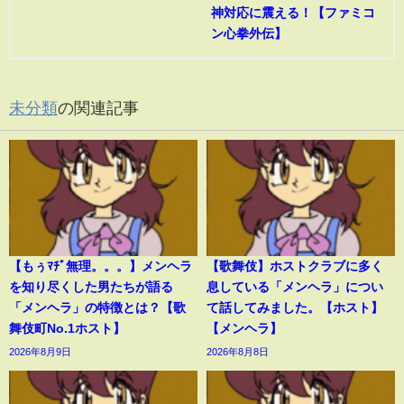
神対応に震える！【ファミコ
ン心拳外伝】
未分類
の関連記事
【もぅﾏﾁﾞ無理。。。】メンヘラ
【歌舞伎】ホストクラブに多く
を知り尽くした男たちが語る
息している「メンヘラ」につい
「メンヘラ」の特徴とは？【歌
て話してみました。【ホスト】
舞伎町No.1ホスト】
【メンヘラ】
2026年8月9日
2026年8月8日