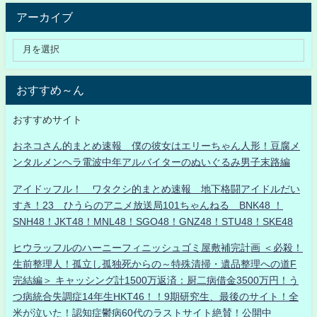
アーカイブ
おすすめ～ん
おすすめサイト
おネコさん的まとめ速報 僕の彼女はエリーちゃん人形！豆腐メ
ンタルメンヘラ電波中年アルバイターのぬいぐるみ男子末路編
アイドッフル！ ワタクシ的まとめ速報 地下格闘アイドルだい
すき！23 ひうらのアニメ放送局101ちゃんねる BNK48 ！
SNH48！JKT48！MNL48！SGO48！GNZ48！STU48！SKE48
ヒウラッフルのハーニーフィニッシュゴミ屋敷補完計画 ＜必殺！
生前整理人！孤立し孤独死からの～特殊清掃・遺品整理への道F
完結編＞ キャッシング計1500万返済：厨二病借金3500万円！う
つ病統合失調症14年生HKT46！！9期研究生、最後のサイト！全
米が泣いた！認知症鬱病60代のラストサイト絶賛！公開中