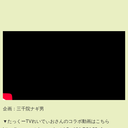
企画：三千院ナギ男
▼たっくーTVれいでぃおさんのコラボ動画はこちら