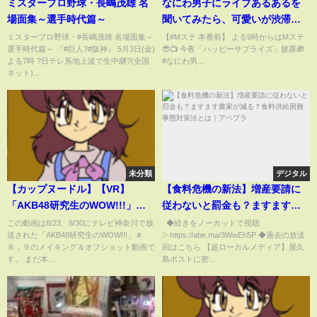
ミスタープロ野球・長嶋茂雄 名
なにわ男子にライブあるあるを
場面集～選手時代篇～
聞いてみたら、可愛いが渋滞【M
ステ】
ミスタープロ野球・#長嶋茂雄 名場面集～
【#Mステ 本番前】 よる9時からはMステ
選手時代篇～ 『#巨人?#阪神』 5月3日(金)
😎📺 今夜「ハッピーサプライズ」披露🎁
よる7時 ?日テレ系地上波で生中継?(全国
#なにわ男...
ネット)...
未分類
デジタル
【カップヌードル】【VR】
【食料危機の新法】増産要請に
「AKB48研究生のWOW!!!」＃
従わないと罰金も？ますます農
8、9ロケ撮影裏側に密着！
家が減る？食料供給困難事態対
この動画は8/23、8/30にテレビ神奈川で放
. ◆続きをノーカットで視聴
送された「AKB48研究生のWOW!!!」＃
▷https://abe.ma/3WwEh5P ◆過去の放送
［山口結愛・川村結衣・白鳥沙
策法とは｜アベプラ
８，９のメイキング＆オフショット動画で
回はこちら 【超ローカルメディア】屋久
怜／18期19期研究生］
す。 まだ本...
島ポストに密...