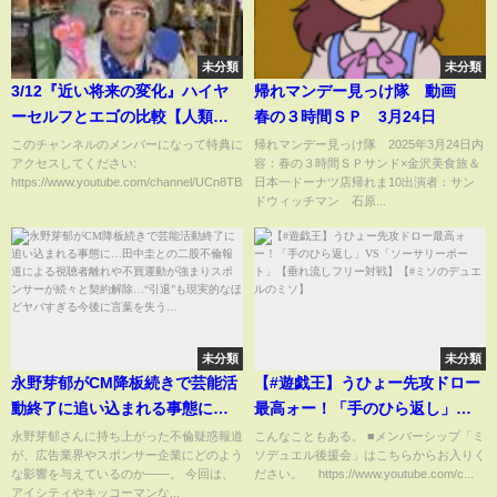
未分類
未分類
3/12『近い将来の変化』ハイヤ
帰れマンデー見っけ隊 動画
ーセルフとエゴの比較【人類は
春の３時間ＳＰ 3月24日
非常に疲れている】より良い方
このチャンネルのメンバーになって特典に
帰れマンデー見っけ隊 2025年3月24日内
アクセスしてください:
容：春の３時間ＳＰサンド×金沢美食旅＆
向への変化を助ける⁈次元上昇に
https://www.youtube.com/channel/UCn8TBx...
日本一ドーナツ店帰れま10出演者：サン
【特定の役割をあなたが】持っ
ドウィッチマン 石原...
ています？未来人アーティスト
JOSTAR
未分類
未分類
永野芽郁がCM降板続きで芸能活
【#遊戯王】うひょー先攻ドロー
動終了に追い込まれる事態に…
最高ォー！「手のひら返し」
田中圭との二股不倫報道による
VS「ソーサリーポート」【垂れ
永野芽郁さんに持ち上がった不倫疑惑報道
こんなこともある。 ■メンバーシップ「ミ
が、広告業界やスポンサー企業にどのよう
ソデュエル後援会」はこちらからお入りく
視聴者離れや不買運動が強まり
流しフリー対戦】【#ミソのデュ
な影響を与えているのか――。 今回は、
ださい。 https://www.youtube.com/c...
スポンサーが続々と契約解
エルのミソ】
アイシティやキッコーマンな...