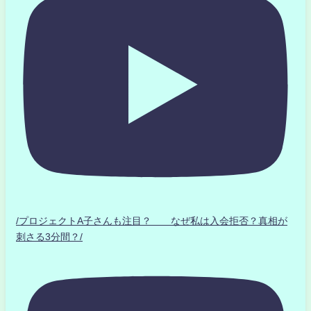
/プロジェクトA子さんも注目？ なぜ私は入会拒否？真相が
刺さる3分間？/