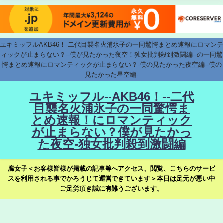
ユキミッフルAKB46！-二代目襲名火浦氷子の一同驚愕まとめ速報にロマンテ
ィックが止まらない？--僕が見たかった夜空！独女批判殺到激闘編--の一同驚
愕まとめ速報にロマンティックが止まらない？-僕の見たかった夜空編--僕の
見たかった星空編-
ユキミッフル--AKB46！--二代
目襲名火浦氷子の一同驚愕ま
とめ速報！にロマンティック
が止まらない？僕が見たかっ
た夜空-独女批判殺到激闘編
腐女子＜お客様皆様が掲載の記事等へアクセス、閲覧、こちらのサービ
スを利用される事でかろうじて運営できています＞本日は足元が悪い中
ご足労頂き誠に有難うございます。