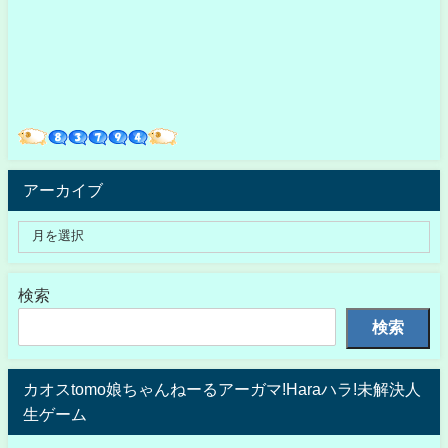
アーカイブ
検索
検索
カオスtomo娘ちゃんねーるアーガマ!Haraハラ!未解決人
生ゲーム