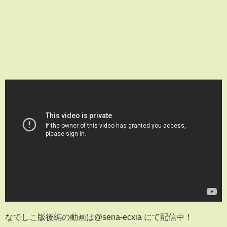
なでしこ版後編の動画は@sena-ecxia にて配信中！