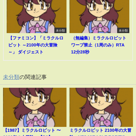
未分類
未分類
【ファミコン】「ミラクルロ
（無編集）ミラクルロピット
ピット ～2100年の大冒険
ワープ禁止（1周のみ）RTA
～」 ダイジェスト
12分28秒
未分類
の関連記事
【1987】ミラクルロピット 〜
ミラクルロピット 2100年の大冒