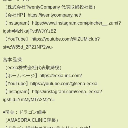
（株式会社TwentyCompany 代表取締役社長）
【会社HP】https://twentycompany.net/
【instagram】https://www.instagram.com/pincher__izumi?
igsh=MzNkajFvdWJrYzE2
【YouTube】 https://youtube.com/@IZUMIclub?
si=zW65d_2P21NP2wu-
宮本 聖菜
（ecxia株式会社代表取締役）
【ホームページ】https://ecxia-inc.com/
【YouTube】https://youtube.com/@sena-ecxia
【Instagram】https://instagram.com/sena_ecxia?
igshid=YmMyMTA2M2Y=
♦︎司会：ドラゴン細井
（AMASORA CLINIC院長）