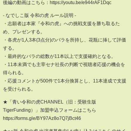
後編の動画はこちら：https://youtu.be/e944rAF1Dqc
- なでしこ版 令和の虎 ルール説明 -
・志願者は本家『令和の虎』への挑戦支援を勝ち取るた
め、プレゼンする。
・各虎が1人3本(3点分)のバラを所持し、花瓶に挿して評価
する。
・最終的なバラの総数が11本以上で支援確約となる。
・11本未満でも主宰セナ社長の判断で視聴者応援の機会を
得られる。
・応援コメントが500件で1本分換算とし、11本達成で支援
を受けられる。
★「青い令和の虎CHANNEL（旧：受験生版
TigerFunding）」加盟申込フォームはこちら
https://forms.gle/BY97Az8o7Q7jBct46