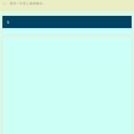
い、港浩一社長と嘉納修治...
s