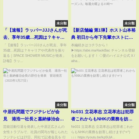
未分類
未分類
「【速報】ラッパーJJJさんが死
【新店舗編 第1弾】ホスト山本裕
去、享年35歳…死因は？キャリ
典 初日から年下先輩ホストに煽
アや代表作を振り返る｜SPACE
られブチギレ！｜ニューヨーク×
「【速報】ラッパーJJJさんが死去、享年
本編続きはコチラから！
35歳…死因は？キャリアや代表作を振り
▶https://abe.ma/4aokBac チャンネル登録
SHOWER MUSICが発表」
さらば青春の光『#愛のハイエナ
返る｜SPACE SHOWER MUSICが発表」
をお願いします！ ◇愛のハイエナ公式 X /
シーズン3』毎週火曜よる11時〜
訃報】ラッ...
aiha...
未分類
未分類
中居氏問題でフジテレビが会
№031 立花孝志 立花孝志は犯罪
見 港浩一社長と嘉納修治会長
者これからもNHKの業務を妨害
の辞任を発表 冒頭発言（2025
し続けます(^○^)
芸能活動引退を発表した中居正広さんの
№031 立花孝志 立花孝志は犯罪者これか
女性トラブルで、社員の関与が報じられた
らもNHKの業務を妨害し続けます(^○^)
年1月27日）
フジテレビは27日、同社で記者会見を 行
↓↓↓ https://youtu.be/kp5Uj4...