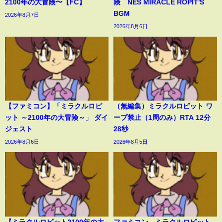
2100年の大冒険〜【FC】
険 NES MIRACLE ROPIT'S
BGM
2026年8月7日
2026年8月6日
【ファミコン】「ミラクルロピ
（無編集）ミラクルロピット ワ
ット ～2100年の大冒険～」 ダイ
ープ禁止（1周のみ）RTA 12分
ジェスト
28秒
2026年8月6日
2026年8月5日
【ミラクルロピット2100年の大
ファミコン ミラクルロピット