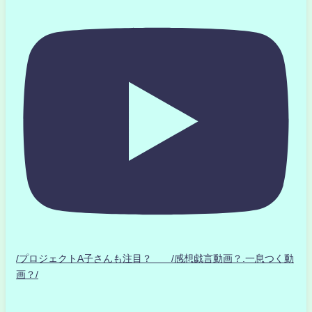
/プロジェクトA子さんも注目？ /感想戯言動画？.一息つく動
画？/