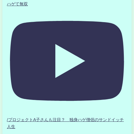
ハゲて無双
/プロジェクトA子さんも注目？ 独身ハゲ僧侶のサンドイッチ
人生