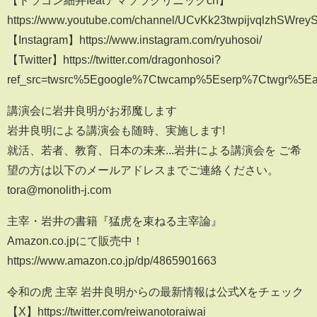
【ドラゴン細井featアマソラクリニックch】
https://www.youtube.com/channel/UCvKk23twpijvqlzhSWreyS
【Instagram】https://www.instagram.com/ryuhosoi/
【Twitter】https://twitter.com/dragonhosoi?
ref_src=twsrc%5Egoogle%7Ctwcamp%5Eserp%7Ctwgr%5Ea
講演会に岩井良明がお邪魔します
岩井良明による講演会も随時、実施します!
就活、若者、教育、日本の未来...岩井による講演会を ご希
望の方は以下のメールアドレスまでご連絡ください。
tora@monolith-j.com
主宰・岩井の書籍『猛虎を束ねる主宰論』
Amazon.co.jpにて販売中！
https://www.amazon.co.jp/dp/4865901663
令和の虎 主宰 岩井良明からの最新情報は公式Xをチェック
【X】https://twitter.com/reiwanotoraiwai