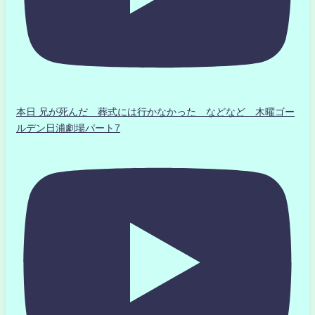
本日 兄が死んだ 葬式には行かなかった などなど 木曜ゴー
ルデン日浦劇場パート7