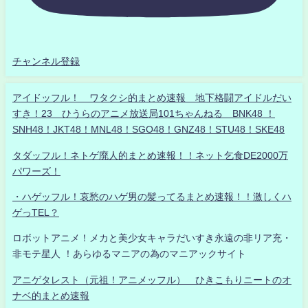
チャンネル登録
アイドッフル！ ワタクシ的まとめ速報 地下格闘アイドルだい
すき！23 ひうらのアニメ放送局101ちゃんねる BNK48 ！
SNH48！JKT48！MNL48！SGO48！GNZ48！STU48！SKE48
タダッフル！ネトゲ廃人的まとめ速報！！ネット乞食DE2000万
パワーズ！
・ハゲッフル！哀愁のハゲ男の髪ってるまとめ速報！！激しくハ
ゲっTEL？
ロボットアニメ！メカと美少女キャラだいすき永遠の非リア充・
非モテ星人 ！あらゆるマニアの為のマニアックサイト
アニゲタレスト（元祖！アニメッフル） ひきこもりニートのオ
ナベ的まとめ速報