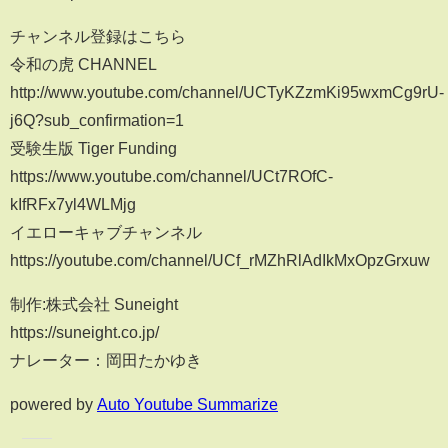
チャンネル登録はこちら
令和の虎 CHANNEL
http://www.youtube.com/channel/UCTyKZzmKi95wxmCg9rU-
j6Q?sub_confirmation=1
受験生版 Tiger Funding
https://www.youtube.com/channel/UCt7ROfC-
kIfRFx7yl4WLMjg
イエローキャブチャンネル
https://youtube.com/channel/UCf_rMZhRlAdIkMxOpzGrxuw
制作:株式会社 Suneight
https://suneight.co.jp/
ナレーター：岡田たかゆき
powered by
Auto Youtube Summarize