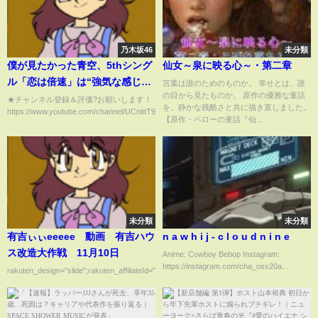
乃木坂46
未分類
僕が見たかった青空、5thシング
仙女～泉に映る心～・第二章
ル「恋は倍速」は“強気な感じの
言葉は誰のためのものか。 幸せとは、誰
の目から見たものか。 原作の優雅な童話
女性目線”「新しいイケイケな僕
★チャンネル登録＆評価?お願いします！
を、静かな残酷さと共に描き直しました。
https://www.youtube.com/channel/UCnittT9IvOYhrIgps...
青をお見せできたら」
【原作・ペローの童話『仙...
未分類
未分類
有吉ぃぃeeeee 動画 有吉ハウ
n a w h i j - c l o u d n i n e
ス改造大作戦 11月10日
Anime: Cowboy Bebop Instagram:
https://instagram.com/cha_osx20a...
rakuten_design="slide";rakuten_affiliateId="00ed0224.63...