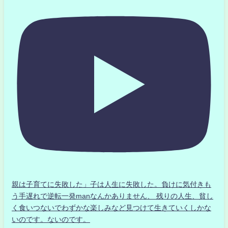
親は子育てに失敗した」子は人生に失敗した。負けに気付きも
う手遅れで逆転一発manなんかありません、 残りの人生、貧し
く食いつないでわずかな楽しみなど見つけて生きていくしかな
いのです。ないのです。