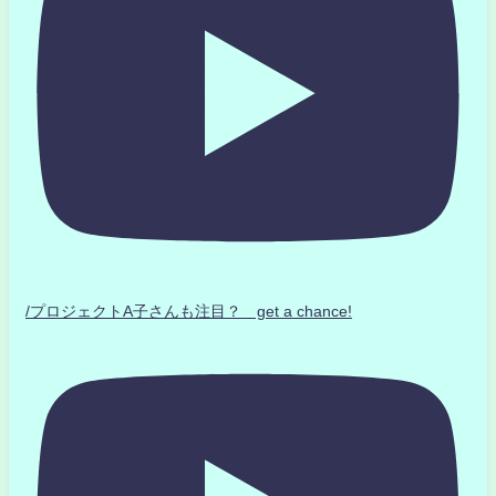
/プロジェクトA子さんも注目？ get a chance!