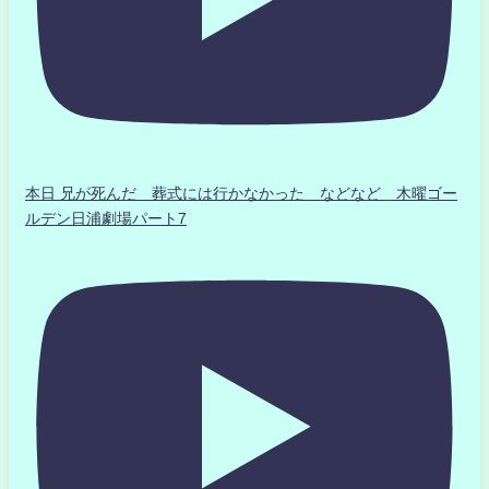
本日 兄が死んだ 葬式には行かなかった などなど 木曜ゴー
ルデン日浦劇場パート7