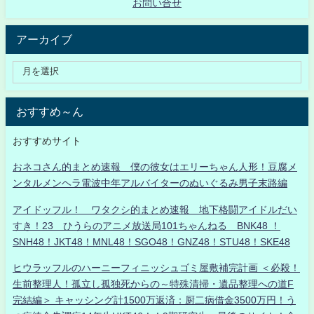
お問い合せ
アーカイブ
おすすめ～ん
おすすめサイト
おネコさん的まとめ速報 僕の彼女はエリーちゃん人形！豆腐メ
ンタルメンヘラ電波中年アルバイターのぬいぐるみ男子末路編
アイドッフル！ ワタクシ的まとめ速報 地下格闘アイドルだい
すき！23 ひうらのアニメ放送局101ちゃんねる BNK48 ！
SNH48！JKT48！MNL48！SGO48！GNZ48！STU48！SKE48
ヒウラッフルのハーニーフィニッシュゴミ屋敷補完計画 ＜必殺！
生前整理人！孤立し孤独死からの～特殊清掃・遺品整理への道F
完結編＞ キャッシング計1500万返済：厨二病借金3500万円！う