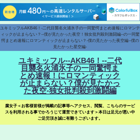
ユキミッフルAKB46！-二代目襲名火浦氷子の一同驚愕まとめ速報にロマンテ
ィックが止まらない？--僕が見たかった夜空！独女批判殺到激闘編--の一同驚
愕まとめ速報にロマンティックが止まらない？-僕の見たかった夜空編--僕の
見たかった星空編-
ユキミッフル--AKB46！--二代
目襲名火浦氷子の一同驚愕ま
とめ速報！にロマンティック
が止まらない？僕が見たかっ
た夜空-独女批判殺到激闘編
腐女子＜お客様皆様が掲載の記事等へアクセス、閲覧、こちらのサービ
スを利用される事でかろうじて運営できています＞本日は足元が悪い中
ご足労頂き誠に有難うございます。