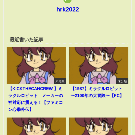
hrk2022
最近書いた記事
未分類
未分類
【KICKTHECANCREW 】ミ
【1987】ミラクルロピット
ラクルロピット メーカーの
〜2100年の大冒険〜【FC】
神対応に震える！【ファミコ
ン心拳外伝】