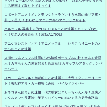
きっ!！ビー玉のおいぬさん的まとめ速報） 話題な事件からおも
しろ動画まで取り上げまっくす
ロボットアニメ！メカと美少女キャラだいすき永遠の非リア充・
非モテ星人 ！あらゆるマニアの為のマニアックサイト
ハルッフル-専業主夫的YOUTUBERまとめ速報！キモデブおた
く！初老人の介護生活！激動の1750日
アニゲタレスト（元祖！アニメッフル） ひきこもりニートのオ
ナベ的まとめ速報
火浦のシネマッフル映画NEWS情報ポータブルの杜！オネエ管理
人オカマちゃんの鬼女的まとめ速報!オカマッフルアタックナンバ
ーハーフ
ユカ・ヨネッフル！初老的まとめ速報！！大帝イタチにラリアッ
ト！害獣神アリ・ガー被害に必殺！パイルドライバー
おネコさん的まとめ速報 僕の彼女はエリーちゃん人形！豆腐メ
ンタルメンヘラ電波中年アルバイターのぬいぐるみ男子末路編
スケバン！デカッフルまっくす（デカい強い2次元嫁だいすき子