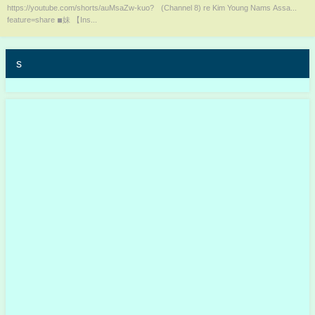
https://youtube.com/shorts/auMsaZw-kuo?
(Channel 8) re Kim Young Nams Assa...
feature=share ◾︎妹 【Ins...
s