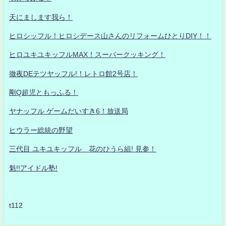
天にまします我ら！
ヒロシッフル！ヒロシデース山さんのリフォームひとりDIY！！
ヒロユキユキッフルMAX！スーパークッキング！
徹夜DEテツヤッフル!！レトロ館2号店！
剛Q超児ともっふる！
ヤナッフル ゲームだいすき6！放送局
ヒウラー総統の野望
三代目 ユキユキッフル 花のひうら組! 見参！
魁!!アイドル塾!
t112