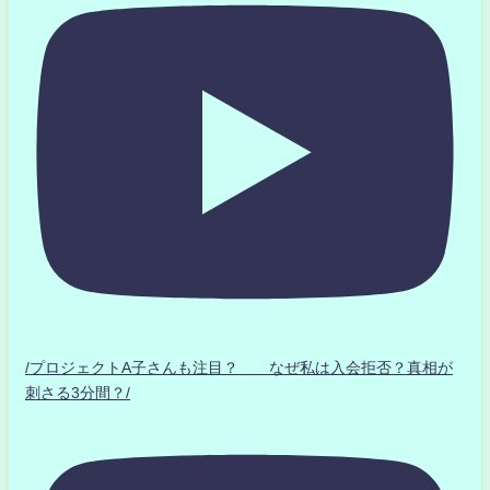
/プロジェクトA子さんも注目？ なぜ私は入会拒否？真相が
刺さる3分間？/