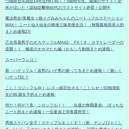
つ病統合失調症14年生HKT46！！9期研究生、最後のサイト！全
米が泣いた！認知症鬱病60代のラストサイト絶賛！公開中
魔法熟女/美魔女ッ娘メグみみちゃんのニートッフルステーション
MAX！ ニート仙人仙女の映画三昧老後生活！（無職孤独居老人的
まとめ速報Z)]
乙女系腐男子のオカマッフルMAX2- FX！オ・カマトレーダーの
逆襲！！ 極道のオカマたち編（おもしろ動画まとめ速報）
スーパーウンコ！
新・ハゲッフル！哀愁のハゲ男の髪ってるまとめ速報！！激しく
ハゲっTEL？
こじ！コジッフル@！-レズっ娘百合ネエ！こじらせ！50独身処
女のBL腐女子的まとめ速報-
何だ！何が？真・シロッフル！！ 永遠の無職童貞- ぼっちな
ニート的まとめ速報！一生童貞上等夜露死苦！
男装スケバン女子！スケッフルまっくす！（新・ナンノひゃくし