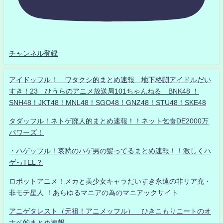
チャンネル登録
アイドッフル！ ワタクシ的まとめ速報 地下格闘アイドルだい
すき！23 ひうらのアニメ放送局101ちゃんねる BNK48 ！
SNH48！JKT48！MNL48！SGO48！GNZ48！STU48！SKE48
タダッフル！ネトゲ廃人的まとめ速報！！ネット乞食DE2000万
パワーズ！
・ハゲッフル！哀愁のハゲ男の髪ってるまとめ速報！！激しくハ
ゲっTEL？
ロボットアニメ！メカと美少女キャラだいすき永遠の非リア充・
非モテ星人 ！あらゆるマニアの為のマニアックサイト
アニゲタレスト（元祖！アニメッフル） ひきこもりニートのオ
ナベ的まとめ速報