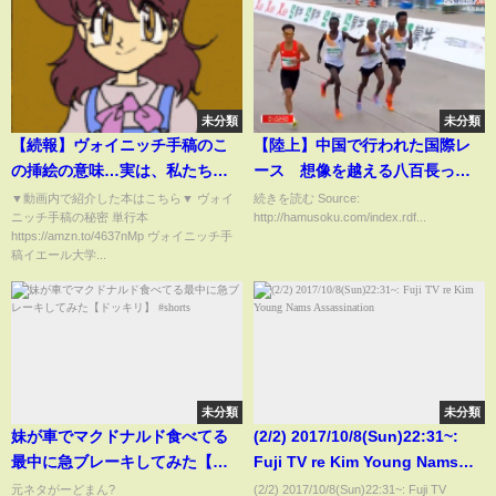
キ】
未分類
未分類
【続報】ヴォイニッチ手稿のこ
【陸上】中国で行われた国際レ
の挿絵の意味…実は、私たちが
ース 想像を越える八百長っぷ
見ている「現実」というもの
りに笑ってしまうと話題にｗｗ
▼動画内で紹介した本はこちら▼ ヴォイ
続きを読む Source:
ニッチ手稿の秘密 単行本
http://hamusoku.com/index.rdf...
は・・・【2chゆっくり解説】
ｗｗｗｗｗｗｗｗ
https://amzn.to/4637nMp ヴォイニッチ手
稿イエール大学...
未分類
未分類
妹が車でマクドナルド食べてる
(2/2) 2017/10/8(Sun)22:31~:
最中に急ブレーキしてみた【ド
Fuji TV re Kim Young Nams
ッキリ】 #shorts
Assassination
元ネタがーどまん?
(2/2) 2017/10/8(Sun)22:31~: Fuji TV