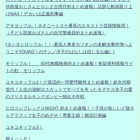
供部屋おじさんヒロシ之古惑仔的まとめ速報）話題な動画取り上
げMAX！デカいは正義刑事編
アキヨッフル-！ネオニートスケ番長のエキストラ芸能情報局！
（子ども部屋おばさんの自宅警備員的まとめ速報）
[ヨシヨシロッフル-！！-素浪人勇者カツオンの未解決事件簿へよ
うこそYOUKO！のナンノ洋子のはなしは信じるな編）]
モリッフル！ 50代無職独身的まとめ速報！有益便利情報サイ
トの杜 モリッフル
ユキユキッフル2！ど底辺的一同驚愕騒然まとめ速報！超氷河期
世代！人生の強制ロスカットですべてを失ったキグナス氷子の愛
のクリスタルキングボンビー脱出大作戦
ヒロコンプレックスNIGHT 的まとめ速報！！子供が欲しいど陰キ
ャアラフィフ女子のめざせ！専業主婦！婚活計画編
ユキユキッフル3！
萌えっふる！