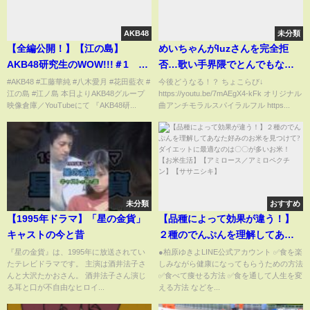
AKB48
未分類
【全編公開！】【江の島】
めいちゃんがluzさんを完全拒
AKB48研究生のWOW!!!＃1 映
否…歌い手界隈でとんでもない
像倉庫でも配信中！ 【工藤華
事に… #ポケカメン
#AKB48 #工藤華純 #八木愛月 #花田藍衣 #
今後どうなる！？ ちょこらび↓
江の島 #江ノ島 本日よりAKB48グループ
https://youtu.be/7mAEgX4-kFk オリジナル
純・八木愛月・花田藍衣】
映像倉庫／YouTubeにて 『AKB48研...
曲アンチモラルスパイラルフル https...
未分類
おすすめ
【1995年ドラマ】「星の金貨」
【品種によって効果が違う！】
キャストの今と昔
２種のでんぷんを理解してあな
た好みのお米を見つけて?ダイエ
『星の金貨』は、1995年に放送されてい
●柏原ゆきよLINE公式アカウント ✅食を楽
たテレビドラマです。 主演は酒井法子さ
しみながら健康になってもらうための方法
ットに最適なのは〇〇が多いお
んと大沢たかおさん。 酒井法子さん演じ
✅食べて痩せる方法 ✅食を通して人生を変
米！【お米生活】【アミロース
る耳と口が不自由なヒロイ...
える方法 などを...
／アミロペクチン】【ササニシ