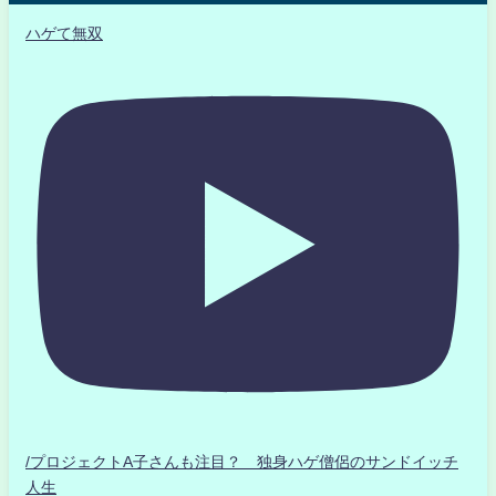
ハゲて無双
/プロジェクトA子さんも注目？ 独身ハゲ僧侶のサンドイッチ
人生