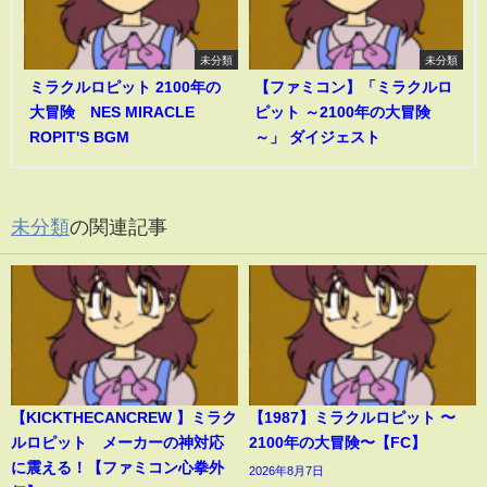
未分類
未分類
ミラクルロピット 2100年の
【ファミコン】「ミラクルロ
大冒険 NES MIRACLE
ピット ～2100年の大冒険
ROPIT'S BGM
～」 ダイジェスト
未分類
の関連記事
【KICKTHECANCREW 】ミラク
【1987】ミラクルロピット 〜
ルロピット メーカーの神対応
2100年の大冒険〜【FC】
に震える！【ファミコン心拳外
2026年8月7日