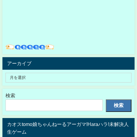
アーカイブ
検索
検索
カオスtomo娘ちゃんねーるアーガマ!Haraハラ!未解決人
生ゲーム