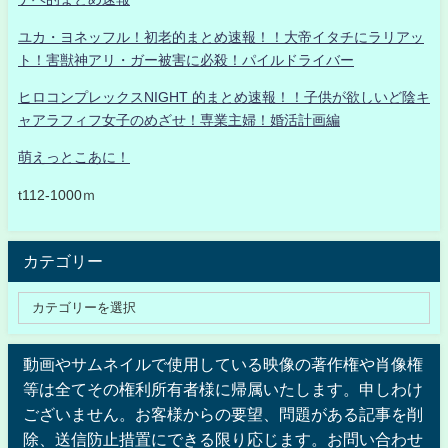
ユカ・ヨネッフル！初老的まとめ速報！！大帝イタチにラリアッ
ト！害獣神アリ・ガー被害に必殺！パイルドライバー
ヒロコンプレックスNIGHT 的まとめ速報！！子供が欲しいど陰キ
ャアラフィフ女子のめざせ！専業主婦！婚活計画編
萌えっとこあに！
t112-1000ｍ
カテゴリー
動画やサムネイルで使用している映像の著作権や肖像権
等は全てその権利所有者様に帰属いたします。申しわけ
ございません。お客様からの要望、問題がある記事を削
除、送信防止措置にできる限り応じます。お問い合わせ