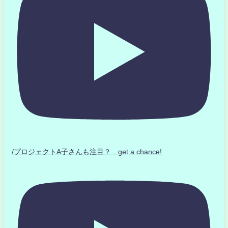
/プロジェクトA子さんも注目？ get a chance!