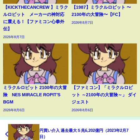
【KICKTHECANCREW 】ミラク
【1987】ミラクルロピット 〜
ルロピット メーカーの神対応
2100年の大冒険〜【FC】
に震える！【ファミコン心拳外
2026年8月7日
伝】
2026年8月7日
ミラクルロピット 2100年の大冒
【ファミコン】「ミラクルロピ
険 NES MIRACLE ROPIT'S
ット ～2100年の大冒険～」 ダイ
BGM
ジェスト
2026年8月6日
2026年8月6日
円買い介入 過去最大５兆6,202億円（2023年2月7
日）