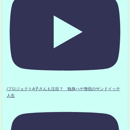
/プロジェクトA子さんも注目？ 独身ハゲ僧侶のサンドイッチ
人生