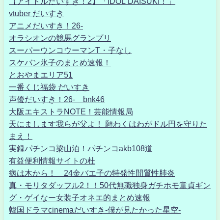
【アイドルだいすき！2】「IDOL DAISUKI！」
vtuber だいすき
アニメだいすき！26-
オラシオンの競馬グランプリ
スーパーウンコウーマンT・子なし
スケバン氷子のまとめ速報！
とおやまエリア51
一番くじ福袋 だいすき
声優だいすき！26- bnk46
大阪エキストラNOTE！芸能情報局
天にまします我らが父よ！ 願わくはわがドル円を守りた
まえ！
実録パチンコ梁山泊！パチンコakb108道
有益便利情報サイトの杜
病は木から！ 24金バエ子の特発性間質性肺炎
真・モリタダッフル2！！50代無職独身ガチホモ童貞ギン
グ・ゲイなー女装子オネエ的まとめ速報
韓国ドラマcinemaだいすき-僕が見たかった星空-