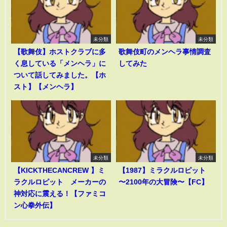
未分類
未分類
【歌舞伎】ホストクラブに多
歌舞伎町のメンヘラ事情調査
く息している「メンヘラ」に
してみた
ついて話してみました。【ホ
スト】【メンヘラ】
未分類
未分類
【KICKTHECANCREW 】ミ
【1987】ミラクルロピット
ラクルロピット メーカーの
〜2100年の大冒険〜【FC】
神対応に震える！【ファミコ
ン心拳外伝】