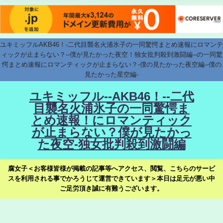
ユキミッフルAKB46！-二代目襲名火浦氷子の一同驚愕まとめ速報にロマンテ
ィックが止まらない？--僕が見たかった夜空！独女批判殺到激闘編--の一同驚
愕まとめ速報にロマンティックが止まらない？-僕の見たかった夜空編--僕の
見たかった星空編-
ユキミッフル--AKB46！--二代
目襲名火浦氷子の一同驚愕ま
とめ速報！にロマンティック
が止まらない？僕が見たかっ
た夜空-独女批判殺到激闘編
腐女子＜お客様皆様が掲載の記事等へアクセス、閲覧、こちらのサービ
スを利用される事でかろうじて運営できています＞本日は足元が悪い中
ご足労頂き誠に有難うございます。