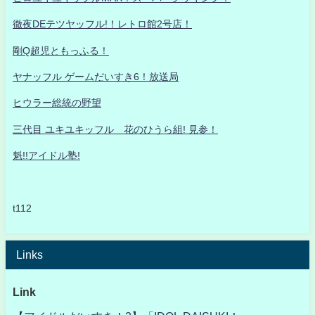
徹夜DEテツヤッフル!！レトロ館2号店！
剛Q超児ともっふる！
ヤナッフル ゲームだいすき6！放送局
ヒウラー総統の野望
三代目 ユキユキッフル 花のひうら組! 見参！
魁!!アイドル塾!
t112
Links
Link