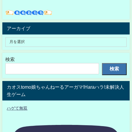
アーカイブ
検索
検索
カオスtomo娘ちゃんねーるアーガマ!Haraハラ!未解決人
生ゲーム
ハゲて無双