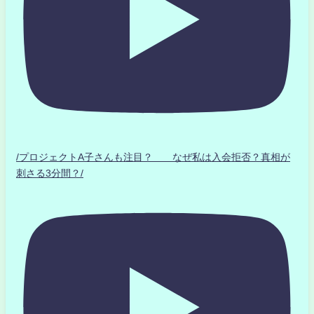
/プロジェクトA子さんも注目？ なぜ私は入会拒否？真相が
刺さる3分間？/