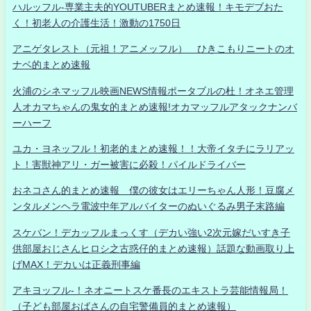
ハルッフル-専業主夫的YOUTUBERまとめ速報！キモデブおた
く！初老人の介護生活！激動の1750日
アニゲタレスト（元祖！アニメッフル） ひきこもりニートのオ
ナベ的まとめ速報
火浦のシネマッフル映画NEWS情報ポータブルの杜！オネエ管理
人オカマちゃんの鬼女的まとめ速報!オカマッフルアタックナンバ
ーハーフ
ユカ・ヨネッフル！初老的まとめ速報！！大帝イタチにラリアッ
ト！害獣神アリ・ガー被害に必殺！パイルドライバー
おネコさん的まとめ速報 僕の彼女はエリーちゃん人形！豆腐メ
ンタルメンヘラ電波中年アルバイターのぬいぐるみ男子末路編
スケバン！デカッフルまっくす（デカい強い2次元嫁だいすき子
供部屋おじさんヒロシ之古惑仔的まとめ速報）話題な動画取り上
げMAX！デカいは正義刑事編
アキヨッフル-！ネオニートスケ番長のエキストラ芸能情報局！
（子ども部屋おばさんの自宅警備員的まとめ速報）