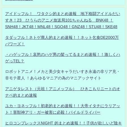
アイドッフル！ ワタクシ的まとめ速報 地下格闘アイドルだい
すき！23 ひうらのアニメ放送局101ちゃんねる BNK48 ！
SNH48！JKT48！MNL48！SGO48！GNZ48！STU48！SKE48
タダッフル！ネトゲ廃人的まとめ速報！！ネット乞食DE2000万
パワーズ！
・ハゲッフル！哀愁のハゲ男の髪ってるまとめ速報！！激しくハ
ゲっTEL？
ロボットアニメ！メカと美少女キャラだいすき永遠の非リア充・
非モテ星人 ！あらゆるマニアの為のマニアックサイト
アニゲタレスト（元祖！アニメッフル） ひきこもりニートのオ
ナベ的まとめ速報
ユカ・ヨネッフル！初老的まとめ速報！！大帝イタチにラリアッ
ト！害獣神アリ・ガー被害に必殺！パイルドライバー
ヒロコンプレックスNIGHT 的まとめ速報！！子供が欲しいど陰キ