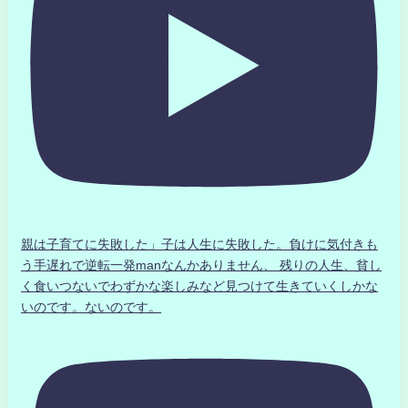
親は子育てに失敗した」子は人生に失敗した。負けに気付きも
う手遅れで逆転一発manなんかありません、 残りの人生、貧し
く食いつないでわずかな楽しみなど見つけて生きていくしかな
いのです。ないのです。