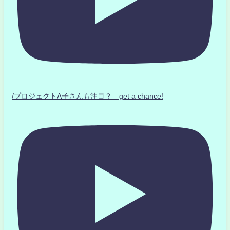
/プロジェクトA子さんも注目？ get a chance!