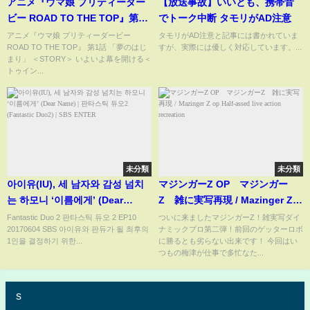
アニメ『ウマ娘 プリティーダー
【放送事故】いいとも、携帯音
ビー ROAD TO THE TOP』第1
でトーク中断 タモリがAD注意
話 「夢のはじまり」
アニメ『ウマ娘 プリティーダービー
タモリがAD注意と記事には書かれていま
ROAD TO THE TOP』 第1話 「夢のはじ
すが、実際には優しく対応しています。...
まり」 ＜STORY＞ いよいよ幕を開ける＜
トゥイン...
未分類
未分類
아이유(IU), 세 남자와 감성 넘치
マジンガーZ OP マジンガー
는 하모니 ‘이름에게’ (Dear
Z 雑に実写再現 / Mazinger Z
Name) | 판타스틱 듀오2
op Half-assed live action
Fantastic Duo 2 판타스틱 듀오 2 EP10
ついに来ましたマジンガーZ！雑実写ダイ
20170604 SBS 아이유와 판듀가 될 최후의
ナミックプロ第二弾！前回のゲッターロボ
(Fantastic Duo2) | SBS ENTER
recreation
1인을 결정하기 위한...
に勝るとも劣らない出来です！ 今回はい
つもの梅津が仕事で多忙なた...
s