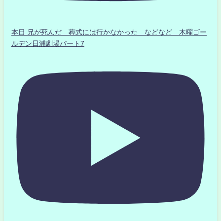
本日 兄が死んだ 葬式には行かなかった などなど 木曜ゴー
ルデン日浦劇場パート7