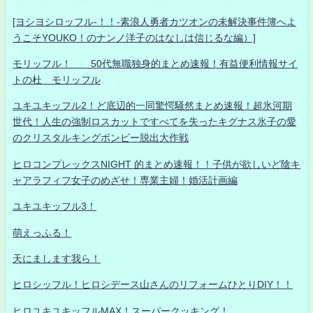
[ヨシヨシロッフル-！！-素浪人勇者カツオンの未解決事件簿へよ
うこそYOUKO！のナンノ洋子のはなしは信じるな編）]
モリッフル！ 50代無職独身的まとめ速報！有益便利情報サイ
トの杜 モリッフル
ユキユキッフル2！ど底辺的一同驚愕騒然まとめ速報！超氷河期
世代！人生の強制ロスカットですべてを失ったキグナス氷子の愛
のクリスタルキングボンビー脱出大作戦
ヒロコンプレックスNIGHT 的まとめ速報！！子供が欲しいど陰キ
ャアラフィフ女子のめざせ！専業主婦！婚活計画編
ユキユキッフル3！
萌えっふる！
天にまします我ら！
ヒロシッフル！ヒロシデース山さんのリフォームひとりDIY！！
ヒロユキユキッフルMAX！スーパークッキング！