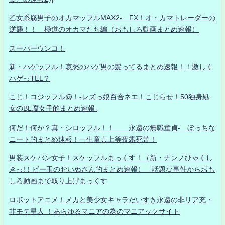
乙女系腐男子のオカマッフルMAX2- FX！オ・カマトレーダーの
逆襲！！ 極道のオカマたち編（おもしろ動画まとめ速報）
スーパーウンコ！
新・ハゲッフル！哀愁のハゲ男の髪ってるまとめ速報！！激しく
ハゲっTEL？
こじ！コジッフル@！-レズっ娘百合ネエ！こじらせ！50独身処
女のBL腐女子的まとめ速報-
何だ！何が？真・シロッフル！！ 永遠の無職童貞- ぼっちな
ニート的まとめ速報！一生童貞上等夜露死苦！
男装スケバン女子！スケッフルまっくす！（新・ナンノひゃくし
きっ!！ビー玉のおいぬさん的まとめ速報） 話題な事件からおも
しろ動画まで取り上げまっくす
ロボットアニメ！メカと美少女キャラだいすき永遠の非リア充・
非モテ星人 ！あらゆるマニアの為のマニアックサイト