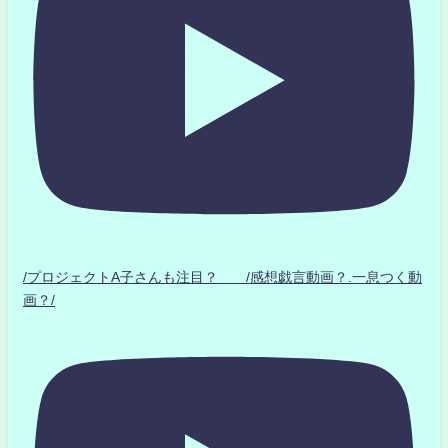
/プロジェクトA子さんも注目？ /感想戯言動画？.一息つく動
画？/