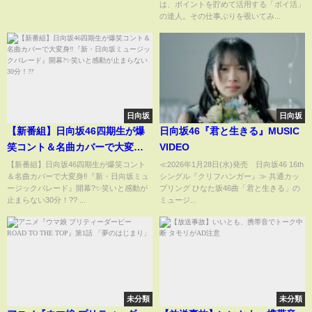
は、ポイントを貯めて活用する「ポイ活」
で始める【♯推しごと拝見】
の達人。その仕事ぶりを覗いてみ...
日向坂
日向坂
【新番組】日向坂46四期生が爆
日向坂46『君と生きる』MUSIC
笑コント＆名曲カバーで大変身‼️
VIDEO
『新・日向坂ミュージックパレ
【新番組】日向坂46四期生が爆笑コント
≪2026年1月28日(水)発売 日向坂46 16th
＆名曲カバーで大変身‼️『新・日向坂ミュ
シングル『クリフハンガー』≫ 共通カッ
ード』開幕?✨笑いと感動が止ま
ージックパレード』開幕?✨笑いと感動が
プリング ひなた坂46曲「君と生きる」の
らない30分！??
止まらない30分！?? ...
ミュージ...
未分類
未分類