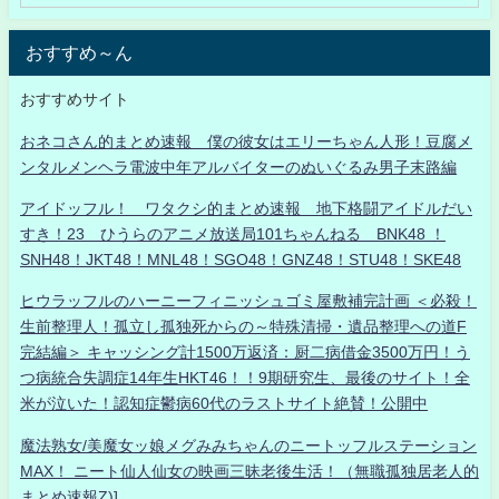
おすすめ～ん
おすすめサイト
おネコさん的まとめ速報 僕の彼女はエリーちゃん人形！豆腐メ
ンタルメンヘラ電波中年アルバイターのぬいぐるみ男子末路編
アイドッフル！ ワタクシ的まとめ速報 地下格闘アイドルだい
すき！23 ひうらのアニメ放送局101ちゃんねる BNK48 ！
SNH48！JKT48！MNL48！SGO48！GNZ48！STU48！SKE48
ヒウラッフルのハーニーフィニッシュゴミ屋敷補完計画 ＜必殺！
生前整理人！孤立し孤独死からの～特殊清掃・遺品整理への道F
完結編＞ キャッシング計1500万返済：厨二病借金3500万円！う
つ病統合失調症14年生HKT46！！9期研究生、最後のサイト！全
米が泣いた！認知症鬱病60代のラストサイト絶賛！公開中
魔法熟女/美魔女ッ娘メグみみちゃんのニートッフルステーション
MAX！ ニート仙人仙女の映画三昧老後生活！（無職孤独居老人的
まとめ速報Z)]