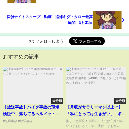
探偵ナイトスクープ 動画 追悼キダ・タロー最高
顧問 5月31日
Xでフォローしよう
おすすめの記事
未分類
未分類
【放送事故】バイク事故の現場
【月収がサラリーマン以上!?】
検証中、落ちてるヘルメットの
「私にとっては生きがい」 “ポイ
中には・・・#shorts
活”の達人maoさん 注意欠陥多動
#交通事故 #放送事故...
推しごと拝見！今回の主人公は主婦のｍ
ao（まお）さんです。実は、まおさん
性障害（ADHD）の息子きっかけ