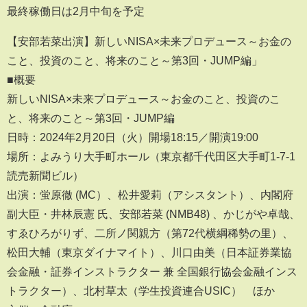
最終稼働日は2月中旬を予定
【安部若菜出演】新しいNISA×未来プロデュース～お金の
こと、投資のこと、将来のこと～第3回・JUMP編」
■概要
新しいNISA×未来プロデュース～お金のこと、投資のこ
と、将来のこと～第3回・JUMP編
日時：2024年2月20日（火）開場18:15／開演19:00
場所：よみうり大手町ホール（東京都千代田区大手町1-7-1
読売新聞ビル）
出演：蛍原徹 (MC）、松井愛莉（アシスタント）、内閣府
副大臣・井林辰憲 氏、安部若菜 (NMB48) 、かじがや卓哉、
すゑひろがりず、二所ノ関親方（第72代横綱稀勢の里）、
松田大輔（東京ダイナマイト）、川口由美（日本証券業協
会金融・証券インストラクター 兼 全国銀行協会金融インス
トラクター）、北村草太（学生投資連合USIC） ほか