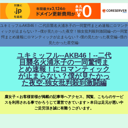
ユキミッフルAKB46！-二代目襲名火浦氷子の一同驚愕まとめ速報にロマンテ
ィックが止まらない？--僕が見たかった夜空！独女批判殺到激闘編--の一同驚
愕まとめ速報にロマンティックが止まらない？-僕の見たかった夜空編--僕の
見たかった星空編-
ユキミッフル--AKB46！--二代
目襲名火浦氷子の一同驚愕ま
とめ速報！にロマンティック
が止まらない？僕が見たかっ
た夜空-独女批判殺到激闘編
腐女子＜お客様皆様が掲載の記事等へアクセス、閲覧、こちらのサービ
スを利用される事でかろうじて運営できています＞本日は足元が悪い中
ご足労頂き誠に有難うございます。