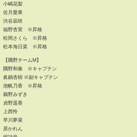
小嶋花梨
佐月愛果
渋谷凪咲
福野杏実 ※昇格
松岡さくら ※昇格
松本海日菜 ※昇格
【隅野チームM】
隅野和奏 ※キャプテン
眞鍋杏樹 ※副キャプテン
池帆乃香 ※昇格
鵜野みずき
貞野遥香
上西怜
早川夢菜
原かれん