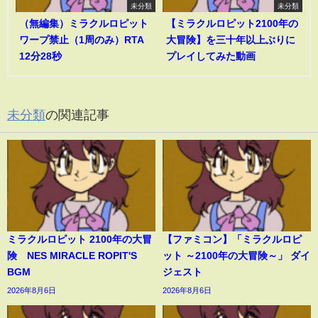
未分類
未分類
（無編集）ミラクルロピット
【ミラクルロピット2100年の
ワープ禁止（1周のみ）RTA
大冒険】を三十年以上ぶりに
12分28秒
プレイしてみた動画
未分類
の関連記事
ミラクルロピット 2100年の大冒
【ファミコン】「ミラクルロピ
険 NES MIRACLE ROPIT'S
ット ～2100年の大冒険～」 ダイ
BGM
ジェスト
2026年8月6日
2026年8月6日