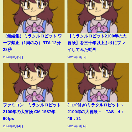
（無編集）ミラクルロピット ワ
【ミラクルロピット2100年の大
ープ禁止（1周のみ）RTA 12分
冒険】を三十年以上ぶりにプレ
28秒
イしてみた動画
2026年8月5日
2026年8月5日
ファミコン ミラクルロピット
(コメ付き)ミラクルロピット～
2100年の大冒険 CM 1987年
2100年の大冒険～ TAS 4：
60fps
48．31
2026年8月4日
2026年8月4日