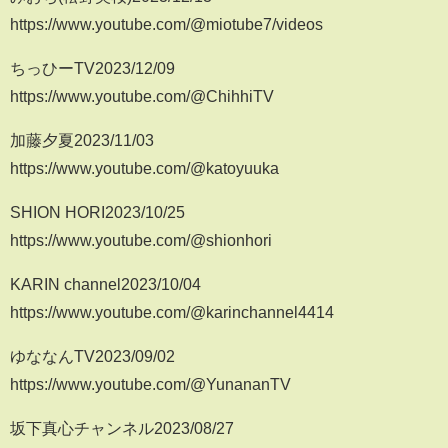
https://www.youtube.com/@miotube7/videos
ちっひーTV2023/12/09
https://www.youtube.com/@ChihhiTV
加藤夕夏2023/11/03
https://www.youtube.com/@katoyuuka
SHION HORI2023/10/25
https://www.youtube.com/@shionhori
KARIN channel2023/10/04
https://www.youtube.com/@karinchannel4414
ゆななんTV2023/09/02
https://www.youtube.com/@YunananTV
坂下真心チャンネル2023/08/27