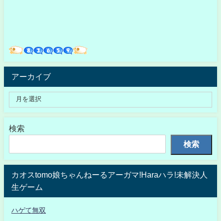
アーカイブ
検索
検索
カオスtomo娘ちゃんねーるアーガマ!Haraハラ!未解決人
生ゲーム
ハゲて無双