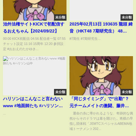
未分類
未分類
治外法権サイトKICKで初配信す
2025年02月13日 193635 龍頭 綺
るおえちゃん【2024/09/22】
音（HKT48 7期研究生） 48
AYANE RYUTO
00:00 KICK初配信 04:56 配信者一覧 07:55
#7期生 #7期研究生...
チャット設定 11:16 15周年 12:20 参拝設
定 #おおえのたかゆき...
未分類
未分類
ハリソンはこんなこと言わない
「同じタイミング」で“出勤”？
www #地面師たち #ハリソン山
元チームメイトの激闘、藤井聡
中
太六冠VS豊島将之九段の黄金カ
...
運命の糸に導かれるような、奇跡的な偶
然からそのドラマは幕を開けた。将棋の早
ードにファンの反応も大沸騰！/
指し団体戦「JEMTCスペシャルABEMA地
将棋・ABEMA地域トーナメント
域トーナメント202...
2026(ABEMA TIMES)