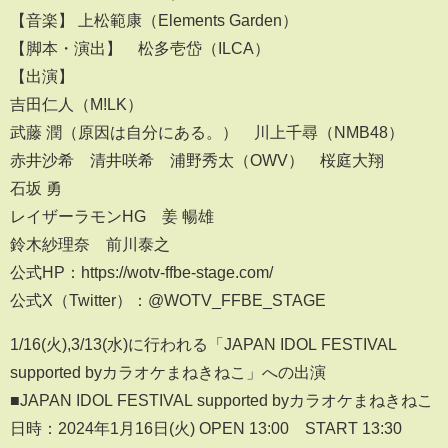
【音楽】 上松範康（Elements Garden）
【脚本・演出】 松多壱岱（ILCA）
【出演】
吉田仁人（M!LK）
武藤 潤（原因は自分にある。） 川上千尋（NMB48）
赤井沙希 清井咲希 浦野秀太（OWV） 桜庭大翔
石坂 勇
レイザーラモンHG 姜 暢雄
鈴木紗理奈 前川泰之
公式HP：https://wotv-ffbe-stage.com/
公式X（Twitter）：@WOTV_FFBE_STAGE
1/16(火),3/13(水)に行われる「JAPAN IDOL FESTIVAL
supported byカラオケまねきねこ」への出演
■JAPAN IDOL FESTIVAL supported byカラオケまねきねこ
日時：2024年1月16日(火) OPEN 13:00 START 13:30