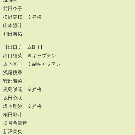
堀詩音
前田令子
松野美桜 ※昇格
山本望叶
和田海佑
【出口チームBⅡ】
出口結菜 ※キャプテン
坂下真心 ※副キャプテン
浅尾桃香
安部若菜
黒島咲花 ※昇格
坂田心咲
坂本理紗 ※昇格
桜田彩叶
塩月希依音
新澤菜央