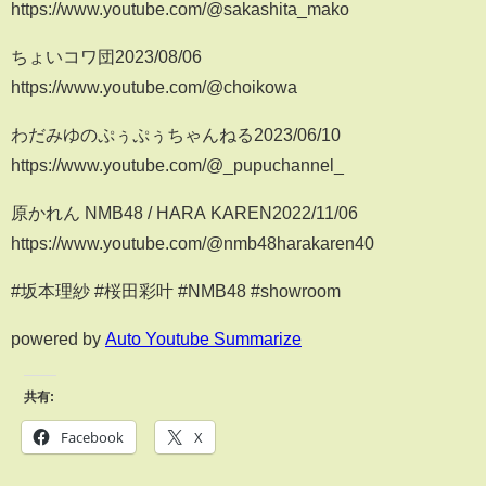
https://www.youtube.com/@sakashita_mako
ちょいコワ団2023/08/06
https://www.youtube.com/@choikowa
わだみゆのぷぅぷぅちゃんねる2023/06/10
https://www.youtube.com/@_pupuchannel_
原かれん NMB48 / HARA KAREN2022/11/06
https://www.youtube.com/@nmb48harakaren40
#坂本理紗 #桜田彩叶 #NMB48 #showroom
powered by
Auto Youtube Summarize
共有:
Facebook
X