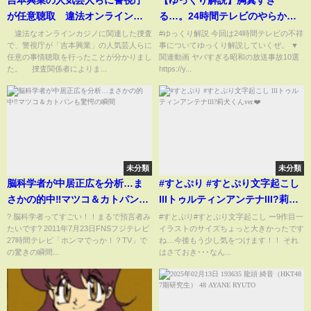
吉本興業の人気芸人らに警視庁
【ゆっくり解説】胸糞すぎ
が任意聴取 違法オンラインカ
る…。24時間テレビのやらかし
ジノの関連捜査(2025年2月6日)
１０選
違法なオンラインカジノに関連した捜査
#ゆっくり解説 今回は24時間テレビの不祥
で、警視庁が「吉本興業」の人気芸人らに
事についてゆっくり解説していくぜ。 ▼
任意の事情聴取を行ったことが分かりまし
関連動画 ヤバすぎる昭和の放送事故10選
た。 捜査関係者によりま...
https://y...
未分類
未分類
脳科学者が中居正広を分析…ま
#すとぷり #すとぷり文字起こし
さかの的中‼️マツコ＆カトパンも
lllトゥルティンアンテナlll?莉犬
驚愕の瞬間
くんver.❤️
? 脳科学者ってすごい！！まるで預言者み
#すとぷり#すとぷり文字起こし ー9作目一
たいです? 2011年7月23日FNSフジテレビ
イラストのサイズちょっと大きかったです
27時間テレビ「ホンマでっか！？TV」で
ね…今後もう少し気をつけます！！ それ
の驚きの瞬間...
はさておき･･･なん...