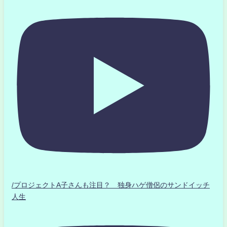
/プロジェクトA子さんも注目？ 独身ハゲ僧侶のサンドイッチ
人生