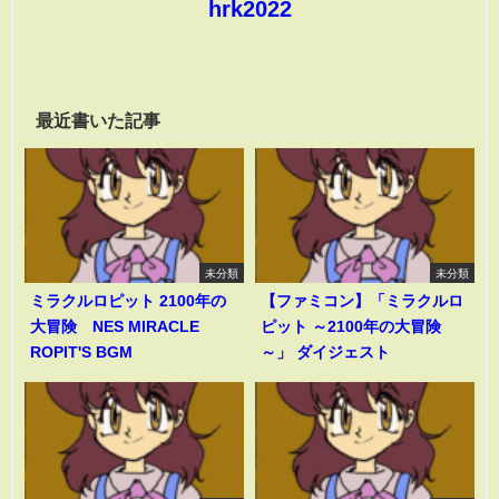
hrk2022
最近書いた記事
未分類
未分類
ミラクルロピット 2100年の
【ファミコン】「ミラクルロ
大冒険 NES MIRACLE
ピット ～2100年の大冒険
ROPIT'S BGM
～」 ダイジェスト