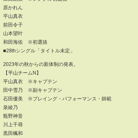
原かれん
平山真衣
前田令子
山本望叶
和田海佑 ※初選抜
■28thシングル「タイトル未定」
2023年の秋からの新体制の発表。
【平山チームN】
平山真衣 ※キャプテン
田中雪乃 ※副キャプテン
石田優美 ※プレイング・パフォーマンス・師範
泉綾乃
瓶野神音
川上千尋
黒田楓和