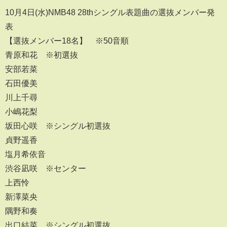
10月4日(水)NMB48 28thシングル表題曲の選抜メンバー発
表
【選抜メンバー18名】 ※50音順
青原和花 ※初選抜
安部若菜
石田優美
川上千尋
小嶋花梨
坂田心咲 ※シングル初選抜
貞野遥香
塩月希依音
渋谷凪咲 ※センター
上西怜
新澤菜央
隅野和奏
出口結菜 ※シングル初選抜