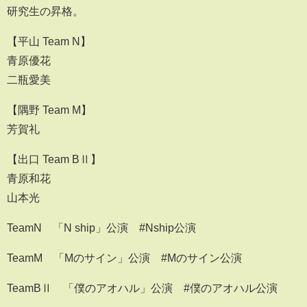
研究生の昇格。
【平山 Team N】
青原優花
二瓶愛美
【隅野 Team M】
芳賀礼
【出口 Team BⅡ】
青原和花
山本光
TeamN 「N ship」公演 #Nship公演
TeamM 「Mのサイン」公演 #Mのサイン公演
TeamBⅡ 「僕のアオハル」公演 #僕のアオハル公演