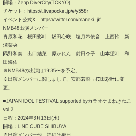
開場：Zepp DiverCity(TOKYO)
チケット：https://t.livepocket.jp/e/y558r
イベント公式X：https://twitter.com/maneki_jif
NMB48出演メンバー：
青原和花 桜田彩叶 坂田心咲 塩月希依音 上西怜 新
澤菜央
隅野和奏 出口結菜 原かれん 前田令子 山本望叶 和
田海佑
※NMB48の出演は19:35〜を予定。
※出演メンバーに関しまして、安部若菜→桜田彩叶に変
更。
■JAPAN IDOL FESTIVAL supported byカラオケまねきねこ
vol.2
日程：2024年3月13日(水)
開場：LINE CUBE SHIBUYA
※出演メンバー他、詳細は後日