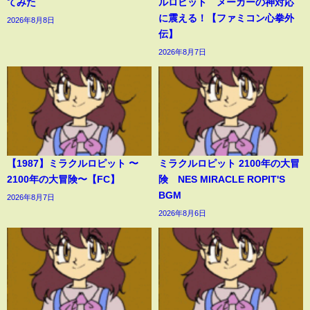
てみた
ルロピット メーカーの神対応
に震える！【ファミコン心拳外
2026年8月8日
伝】
2026年8月7日
【1987】ミラクルロピット 〜
ミラクルロピット 2100年の大冒
2100年の大冒険〜【FC】
険 NES MIRACLE ROPIT'S
BGM
2026年8月7日
2026年8月6日