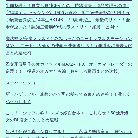
生前整理人！孤立し孤独死からの～特殊清掃・遺品整理への道F
完結編＞ キャッシング計1500万返済：厨二病借金3500万円！う
つ病統合失調症14年生HKT46！！9期研究生、最後のサイト！全
米が泣いた！認知症鬱病60代のラストサイト絶賛！公開中
魔法熟女/美魔女ッ娘メグみみちゃんのニートッフルステーション
MAX！ ニート仙人仙女の映画三昧老後生活！（無職孤独居老人的
まとめ速報Z)]
乙女系腐男子のオカマッフルMAX2- FX！オ・カマトレーダーの
逆襲！！ 極道のオカマたち編（おもしろ動画まとめ速報）
スーパーウンコ！
新・ハゲッフル！哀愁のハゲ男の髪ってるまとめ速報！！激しく
ハゲっTEL？
こじ！コジッフル@！-レズっ娘百合ネエ！こじらせ！50独身処
女のBL腐女子的まとめ速報-
何だ！何が？真・シロッフル！！ 永遠の無職童貞- ぼっちな