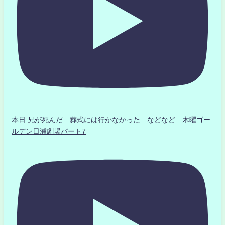
本日 兄が死んだ 葬式には行かなかった などなど 木曜ゴー
ルデン日浦劇場パート7