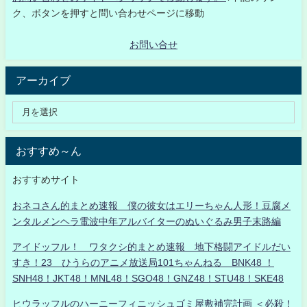
ク、ボタンを押すと問い合わせページに移動
お問い合せ
アーカイブ
おすすめ～ん
おすすめサイト
おネコさん的まとめ速報 僕の彼女はエリーちゃん人形！豆腐メ
ンタルメンヘラ電波中年アルバイターのぬいぐるみ男子末路編
アイドッフル！ ワタクシ的まとめ速報 地下格闘アイドルだい
すき！23 ひうらのアニメ放送局101ちゃんねる BNK48 ！
SNH48！JKT48！MNL48！SGO48！GNZ48！STU48！SKE48
ヒウラッフルのハーニーフィニッシュゴミ屋敷補完計画 ＜必殺！