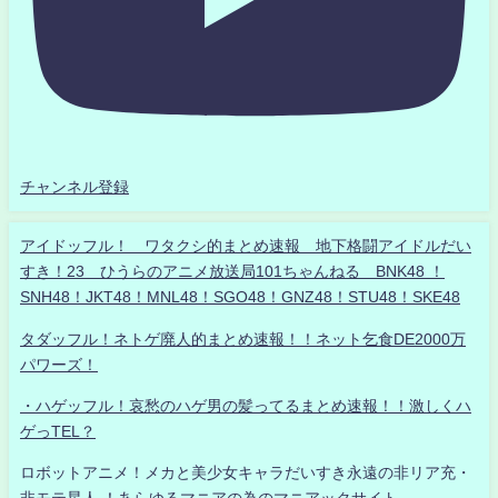
チャンネル登録
アイドッフル！ ワタクシ的まとめ速報 地下格闘アイドルだい
すき！23 ひうらのアニメ放送局101ちゃんねる BNK48 ！
SNH48！JKT48！MNL48！SGO48！GNZ48！STU48！SKE48
タダッフル！ネトゲ廃人的まとめ速報！！ネット乞食DE2000万
パワーズ！
・ハゲッフル！哀愁のハゲ男の髪ってるまとめ速報！！激しくハ
ゲっTEL？
ロボットアニメ！メカと美少女キャラだいすき永遠の非リア充・