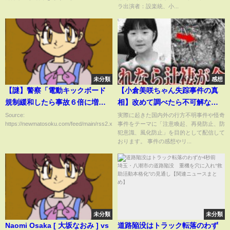
ラ出演者：設楽統、小...
未分類
感想
【謎】警察「電動キックボード
【小倉美咲ちゃん失踪事件の真
規制緩和したら事故６倍に増え
相】改めて調べたら不可解な点
たんだけど…」
が多すぎる…
Source:
実際に起きた国内外の行方不明事件や怪奇
https://newmatosoku.com/feed/main/rss2.xml...
事件をテーマに「注意喚起、再発防止、防
犯意識、風化防止」を目的として配信して
おります。 事件の感想やリ...
未分類
未分類
Naomi Osaka [ 大坂なおみ ] vs
道路陥没はトラック転落のわず