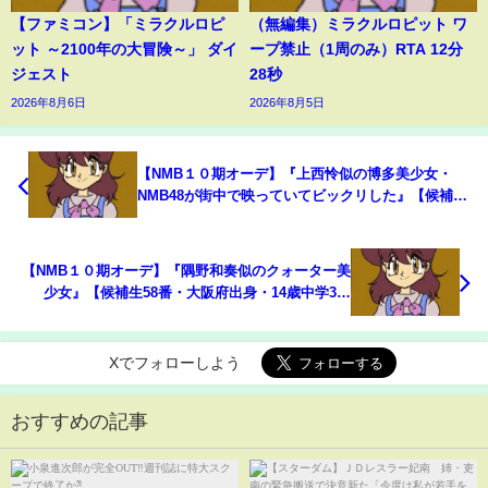
【ファミコン】「ミラクルロピ
（無編集）ミラクルロピット ワ
ット ～2100年の大冒険～」 ダイ
ープ禁止（1周のみ）RTA 12分
ジェスト
28秒
2026年8月6日
2026年8月5日
【NMB１０期オーデ】『上西怜似の博多美少女・
NMB48が街中で映っていてビックリした』【候補生
109番・福岡県出身・15歳高校1年生】
【NMB１０期オーデ】『隅野和奏似のクォーター美
少女』【候補生58番・大阪府出身・14歳中学3年
生】
Xでフォローしよう
おすすめの記事