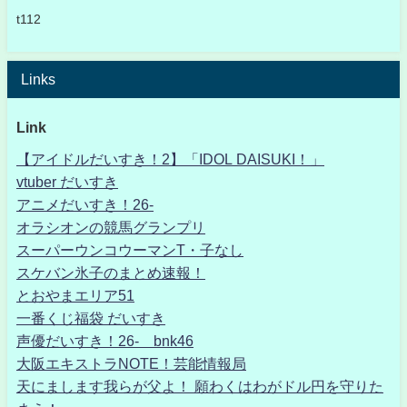
t112
Links
Link
【アイドルだいすき！2】「IDOL DAISUKI！」
vtuber だいすき
アニメだいすき！26-
オラシオンの競馬グランプリ
スーパーウンコウーマンT・子なし
スケバン氷子のまとめ速報！
とおやまエリア51
一番くじ福袋 だいすき
声優だいすき！26- bnk46
大阪エキストラNOTE！芸能情報局
天にまします我らが父よ！ 願わくはわがドル円を守りた