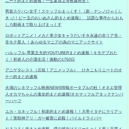
ニート的まとめ速報！一生童貞上等夜露死苦！
男装スケバン女子！スケッフルまっくす！（新・ナンノひゃくし
きっ!！ビー玉のおいぬさん的まとめ速報） 話題な事件からおも
しろ動画まで取り上げまっくす
ロボットアニメ！メカと美少女キャラだいすき永遠の非リア充・
非モテ星人 ！あらゆるマニアの為のマニアックサイト
ハルッフル-専業主夫的YOUTUBERまとめ速報！キモデブおた
く！初老人の介護生活！激動の1750日
アニゲタレスト（元祖！アニメッフル） ひきこもりニートのオ
ナベ的まとめ速報
火浦のシネマッフル映画NEWS情報ポータブルの杜！オネエ管理
人オカマちゃんの鬼女的まとめ速報!オカマッフルアタックナンバ
ーハーフ
ユカ・ヨネッフル！初老的まとめ速報！！大帝イタチにラリアッ
ト！害獣神アリ・ガー被害に必殺！パイルドライバー
おネコさん的まとめ速報 僕の彼女はエリーちゃん人形！豆腐メ