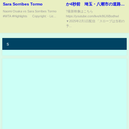
Sara Sorribes Tormo
か4秒前 埼玉・八潮市の道路陥
没 重機を穴に入れ“救助活動本
Naomi Osaka vs Sara Sorribes Tormo
?最新映像はこちら
#WTA #Highlights © Copyright: - Lic...
https://youtube.com/live/k86J6BodhwI
格化”の見通し【関連ニュースま
▼2025年2月1日配信 「スロープは当初の
とめ】
予...
s