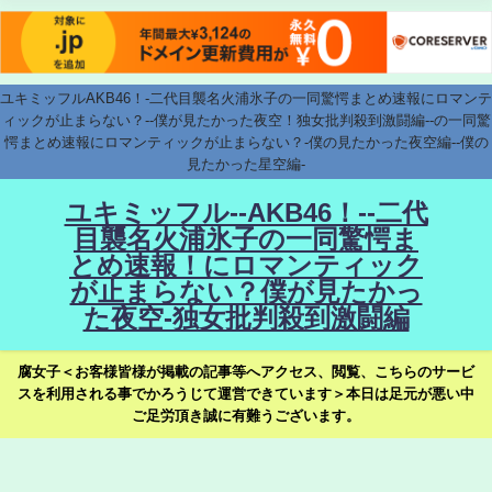
ユキミッフルAKB46！-二代目襲名火浦氷子の一同驚愕まとめ速報にロマンテ
ィックが止まらない？--僕が見たかった夜空！独女批判殺到激闘編--の一同驚
愕まとめ速報にロマンティックが止まらない？-僕の見たかった夜空編--僕の
見たかった星空編-
ユキミッフル--AKB46！--二代
目襲名火浦氷子の一同驚愕ま
とめ速報！にロマンティック
が止まらない？僕が見たかっ
た夜空-独女批判殺到激闘編
腐女子＜お客様皆様が掲載の記事等へアクセス、閲覧、こちらのサービ
スを利用される事でかろうじて運営できています＞本日は足元が悪い中
ご足労頂き誠に有難うございます。