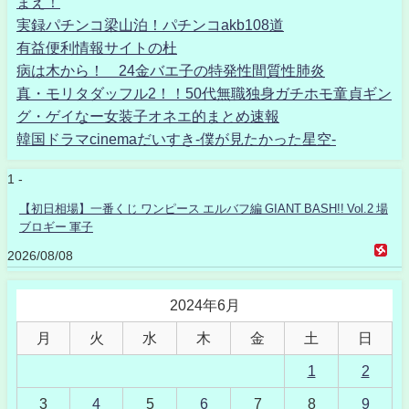
まえ！
実録パチンコ梁山泊！パチンコakb108道
有益便利情報サイトの杜
病は木から！ 24金バエ子の特発性間質性肺炎
真・モリタダッフル2！！50代無職独身ガチホモ童貞ギン
グ・ゲイなー女装子オネエ的まとめ速報
韓国ドラマcinemaだいすき-僕が見たかった星空-
1 -
【初日相場】一番くじ ワンピース エルバフ編 GIANT BASH!! Vol.2 場
ブロギー 軍子
2026/08/08
2024年6月
月
火
水
木
金
土
日
1
2
3
4
5
6
7
8
9