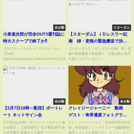
未分類
スターダム
小泉進次郎が完全OUT‼︎週刊誌に
【スターダム】ＪＤレスラー妃
特大スクープで終了か⁈
南 姉・吏南の緊急搬送で決意
新た「今度は私が若手を盛り上
【サブチャンネル】 ＫＡＮチャンネル
【スターダム】ＪＤレスラー妃南 姉・吏
【2nd】
南の緊急搬送で決意新た「今度は私が若手
げていきたい」
https://www.youtube.com/channel/UCbC2Sr91htLsm...
を盛り上げていきたい」...
未分類
未分類
【3月7日18時～配信】ポートレ
クレイジージャーニー 動画
ート ネットサイン会
ゲスト：奇界遺産フォトグラフ
ァー佐藤健寿 3月24日
3月7日(金)18時～ポートレートのサイン会
クレイジージャーニー 2025年3月24日内
を生配信！ 【参加選手】 松下楓歩選手 海
容：奇界遺産フォトグラファー佐藤健寿が
乃月雫選手 若菜きらり選手 *-*-*-*-*-*-*...
激写！インドの奇祭“マハ・クンブ・メー