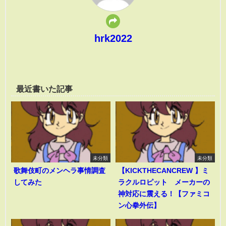
hrk2022
最近書いた記事
未分類
未分類
歌舞伎町のメンヘラ事情調査
【KICKTHECANCREW 】ミ
してみた
ラクルロピット メーカーの
神対応に震える！【ファミコ
ン心拳外伝】