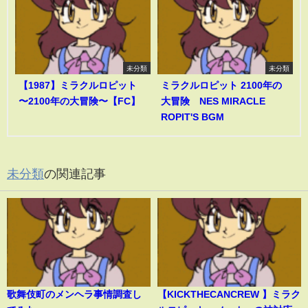
未分類
未分類
【1987】ミラクルロピット
ミラクルロピット 2100年の
〜2100年の大冒険〜【FC】
大冒険 NES MIRACLE
ROPIT'S BGM
未分類
の関連記事
歌舞伎町のメンヘラ事情調査し
【KICKTHECANCREW 】ミラク