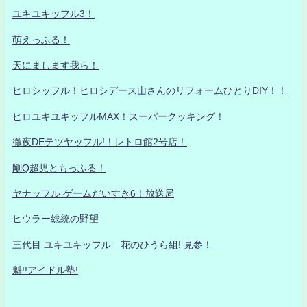
ユキユキッフル3！
萌えっふる！
天にまします我ら！
ヒロシッフル！ヒロシデース山さんのリフォームひとりDIY！！
ヒロユキユキッフルMAX！スーパークッキング！
徹夜DEテツヤッフル!！レトロ館2号店！
剛Q超児ともっふる！
ヤナッフル ゲームだいすき6！放送局
ヒウラー総統の野望
三代目 ユキユキッフル 花のひうら組! 見参！
魁!!アイドル塾!