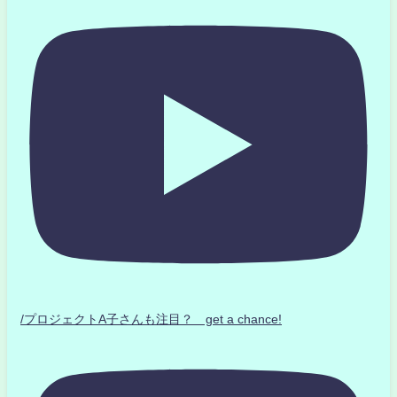
/プロジェクトA子さんも注目？ get a chance!