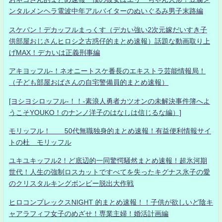
ンタルメンヘラ電波中年アルバイターのぬいぐるみ男子末路編
スケバン！デカッフルまっくす（デカい強い2次元嫁だいすき子
供部屋おじさんヒロシ之古惑仔的まとめ速報）話題な動画取り上
げMAX！デカいは正義刑事編
アキヨッフル-！ネオニートスケ番長のエキストラ芸能情報局！
（子ども部屋おばさんの自宅警備員的まとめ速報）
[ヨシヨシロッフル-！！-素浪人勇者カツオンの未解決事件簿へよ
うこそYOUKO！のナンノ洋子のはなしは信じるな編）]
モリッフル！ 50代無職独身的まとめ速報！有益便利情報サイ
トの杜 モリッフル
ユキユキッフル2！ど底辺的一同驚愕騒然まとめ速報！超氷河期
世代！人生の強制ロスカットですべてを失ったキグナス氷子の愛
のクリスタルキングボンビー脱出大作戦
ヒロコンプレックスNIGHT 的まとめ速報！！子供が欲しいど陰キ
ャアラフィフ女子のめざせ！専業主婦！婚活計画編