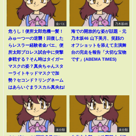
金バエ
乃木坂46
危うし！便所太郎危機一髪！
海での開放的な姿が話題・元
みゅーつーの逆襲！回復した
乃木坂46 山下美月、笑顔の
らレスラー経験者金バエ、便
オフショットを添えて主演舞
所太郎プロレス試合中に突撃
台の完走を報告「大切な宝物
参戦する？そん時はタイガー
です」(ABEMA TIMES)
マスクの姿？真央ちゃんスタ
ーライトキッドマスクで加
勢？セコンド？リングネーム
はあらいぐまラスカル真央ね!
未分類
未分類