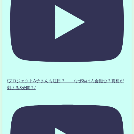
/プロジェクトA子さんも注目？ なぜ私は入会拒否？真相が
刺さる3分間？/