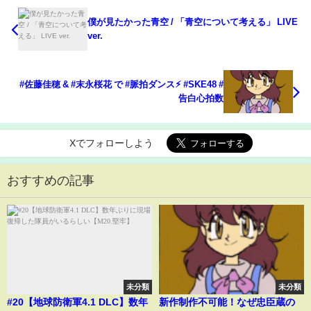
僕が見たかった青空 / 「青空について考える」 LIVE
ver.
#佐藤佳穂 & #末永桜花 で #脈拍ダンス⚡︎ #SKE48 #
告白心拍数
Xでフォローしよう
おすすめの記事
未分類
未分類
#20【地球防衛軍4.1 DLC】数年
新作制作不可能！なぜ忠臣蔵の