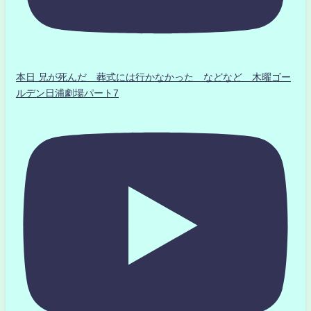
本日 兄が死んだ 葬式には行かなかった などなど 木曜ゴー
ルデン日浦劇場パート7