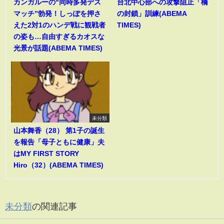
カンガルーの“同時多発デス
台北中心部への攻撃阻止「橋
マッチ”勃発！しっぽを押さ
の封鎖」訓練(ABEMA
えた2対1のハンデ戦に観戦者
TIMES)
の姿も…自由すぎるカオスな
光景が話題(ABEMA TIMES)
未分類
山本舞香（28） 第1子の誕生
を報告「母子ともに健康」夫
はMY FIRST STORY
Hiro（32）(ABEMA TIMES)
未分類
の関連記事