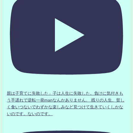
親は子育てに失敗した」子は人生に失敗した。負けに気付きも
う手遅れで逆転一発manなんかありません、 残りの人生、貧し
く食いつないでわずかな楽しみなど見つけて生きていくしかな
いのです。ないのです。