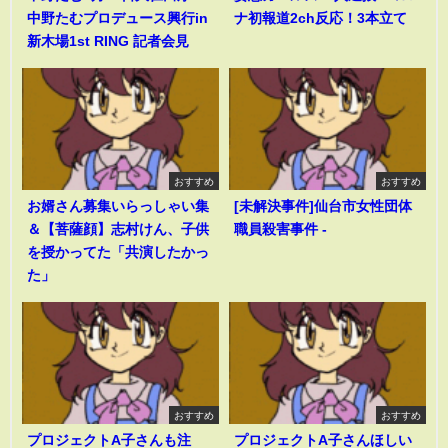
中野たむプロデュース興行in
ナ初報道2ch反応！3本立て
新木場1st RING 記者会見
おすすめ
おすすめ
お婿さん募集いらっしゃい集
[未解決事件]仙台市女性団体
＆【菩薩顔】志村けん、子供
職員殺害事件 -
を授かってた「共演したかっ
た」
おすすめ
おすすめ
プロジェクトA子さんも注
プロジェクトA子さんほしい