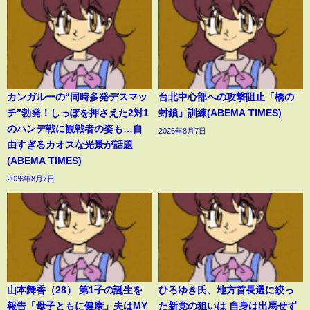
カンガルーの“同時多発デスマッ
台北中心部への攻撃阻止「橋の
チ”勃発！しっぽを押さえた2対1
封鎖」訓練(ABEMA TIMES)
のハンデ戦に観戦者の姿も…自
2026年8月7日
由すぎるカオスな光景が話題
(ABEMA TIMES)
2026年8月7日
山本舞香（28） 第1子の誕生を
ひろゆき氏、地方首長選に絞っ
報告「母子ともに健康」夫はMY
た新党の狙いは 自身は出馬せず