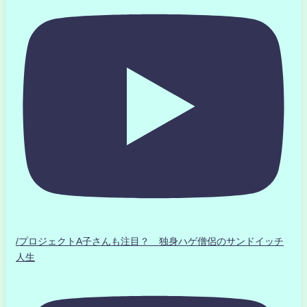
/プロジェクトA子さんも注目？ 独身ハゲ僧侶のサンドイッチ
人生