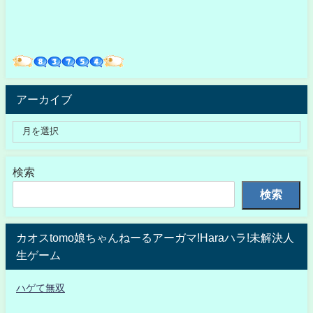
アーカイブ
検索
検索
カオスtomo娘ちゃんねーるアーガマ!Haraハラ!未解決人
生ゲーム
ハゲて無双