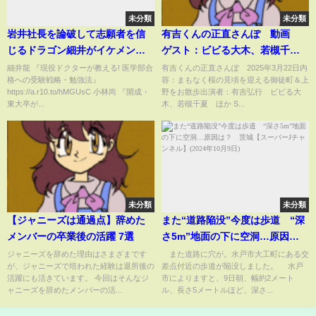
未分類
未分類
岩井社長を論破して志願者を信
有吉くんの正直さんぽ 動画
じるドラゴン細井がイケメンす
ゲスト：ビビる大木、若槻千
ぎる！［受験生版令和の虎］
夏 3月22日
細井龍 『現役ドクターが教える! 医学部合
有吉くんの正直さんぽ 2025年3月22日内
格への受験戦略・勉強法』
容：まもなく桜の見頃を迎える御徒町＆上
https://a.r10.to/hMGUsC 小林尚 『開成・
野をお散歩出演者：有吉弘行 ビビる大
東大卒が...
木、若槻千夏 ほか S...
未分類
未分類
【ジャニーズは通過点】辞めた
また“道路陥没”今度は歩道 “深
メンバーの卒業後の活躍 7選
さ5m”地面の下に空洞…原因
は？ 茨城【スーパーJチャンネ
ジャニーズを辞めた理由はさまざまです
また道路に穴が。水戸市大工町にある交
が、ジャニーズで培われた経験は退所後の
差点付近の歩道が陥没しました。 水戸
ル】(2024年10月9日)
活躍にも活きています。 今回はそんなジ
市によりますと、9日朝、幅約2メート
ャニーズを辞めたメンバーの活...
ル、長さ5メートルほど、深さ...