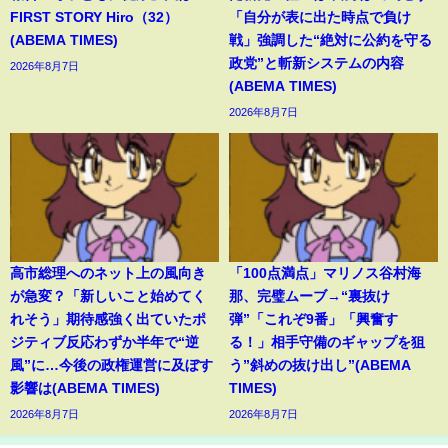
FIRST STORY Hiro（32）
「自分が表に出た時点で負け
(ABEMA TIMES)
戦」強調した“絶対に公約を守る
政党”と斬新システムの内容
2026年8月7日
(ABEMA TIMES)
2026年8月7日
高市総理へのネット上の風向き
「100点満点」マリノス谷村海
が急変？「新しいこと始めてく
那、完璧ムーブ→“裏抜け
れそう」期待感強く出ていたポ
弾”「これぞ9番」「興奮す
ジティブ反応わずか半年で“逆
る！」相手守備のギャップを狙
風”に…今後の政権運営に及ぼす
う”斜めの抜け出し”(ABEMA
影響は(ABEMA TIMES)
TIMES)
2026年8月7日
2026年8月7日