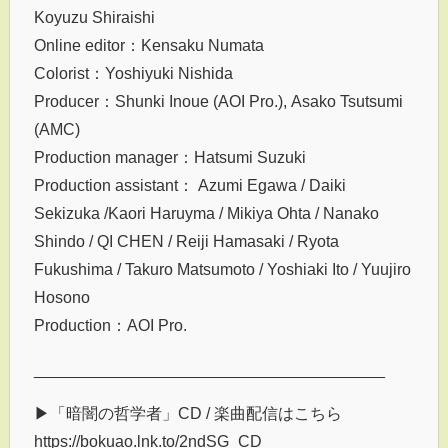
Koyuzu Shiraishi
Online editor：Kensaku Numata
Colorist：Yoshiyuki Nishida
Producer：Shunki Inoue (AOI Pro.), Asako Tsutsumi
(AMC)
Production manager：Hatsumi Suzuki
Production assistant： Azumi Egawa / Daiki
Sekizuka /Kaori Haruyma / Mikiya Ohta / Nanako
Shindo / QI CHEN / Reiji Hamasaki / Ryota
Fukushima / Takuro Matsumoto / Yoshiaki Ito / Yuujiro
Hosono
Production：AOI Pro.
_______________________________________
▶︎「暗闇の哲学者」CD / 楽曲配信はこちら
https://bokuao.lnk.to/2ndSG_CD