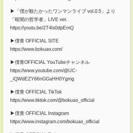
▶︎「僕が観たかったワンマンライブ vol.0.5」より
「暗闇の哲学者」LIVE ver.
https://youtu.be/2T4ls0dpEmQ
▶僕青 OFFICIAL SITE
https://www.bokuao.com/
▶僕青OFFICIAL YouTubeチャンネル
https://www.youtube.com/@UC-
_iQWdEZY66nGGaHH0Ygmg
▶僕青 OFFICIAL TikTok
https://www.tiktok.com/@bokuao_official
▶僕青 OFFICIAL Instagram
https://www.instagram.com/bokuao_official