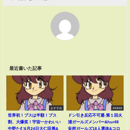
最近書いた記事
おすすめ
AKB48
世界初！ブスは半額！ブス
ドン引き反応不可避-第１回火
割、大爆笑！宇宙一かわいい
浦ガールズメンバー&hur48
中野たむ6月24日大仁田厚&
妄想ガールズ18人選抜&コロ