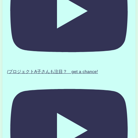
/プロジェクトA子さんも注目？ get a chance!