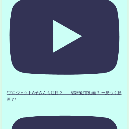
/プロジェクトA子さんも注目？ /感想戯言動画？.一息つく動
画？/