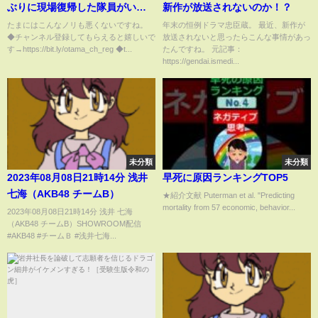
ぶりに現場復帰した隊員がいる
新作が放送されないのか！？
らしい【M20.堅牢】
たまにはこんなノリも悪くないですね。
年末の恒例ドラマ忠臣蔵。 最近、新作が
◆チャンネル登録してもらえると嬉しいで
放送されないと思ったらこんな事情があっ
す→https://bit.ly/otama_ch_reg ◆t...
たんですね。 元記事：
https://gendai.ismedi...
未分類
未分類
2023年08月08日21時14分 浅井
早死に原因ランキングTOP5
七海（AKB48 チームB）
★紹介文献 Puterman et al. "Predicting
mortality from 57 economic, behavior...
2023年08月08日21時14分 浅井 七海
（AKB48 チームB）SHOWROOM配信
#AKB48 #チームＢ #浅井七海...