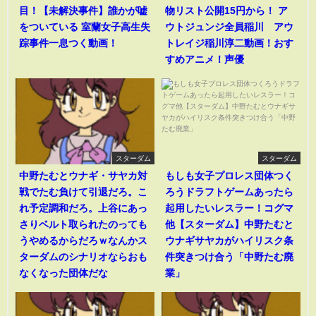
目！【未解決事件】誰かが嘘
物リスト公開15円から！ ア
をついている 室蘭女子高生失
ウトジュンジ全員稲川 アウ
踪事件一息つく動画！
トレイジ稲川淳二動画！おす
すめアニメ！声優
スターダム
スターダム
中野たむとウナギ・サヤカ対
もしも女子プロレス団体つく
戦でたむ負けて引退だろ。こ
ろうドラフトゲームあったら
れ予定調和だろ。上谷にあっ
起用したいレスラー！コグマ
さりベルト取られたのっても
他【スターダム】中野たむと
うやめるからだろｗなんかス
ウナギサヤカがハイリスク条
ターダムのシナリオならおも
件突きつけ合う「中野たむ廃
なくなった団体だな
業」