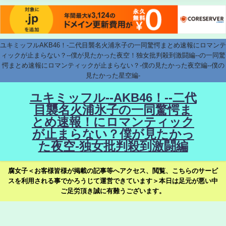
ユキミッフルAKB46！-二代目襲名火浦氷子の一同驚愕まとめ速報にロマンテ
ィックが止まらない？--僕が見たかった夜空！独女批判殺到激闘編--の一同驚
愕まとめ速報にロマンティックが止まらない？-僕の見たかった夜空編--僕の
見たかった星空編-
ユキミッフル--AKB46！--二代
目襲名火浦氷子の一同驚愕ま
とめ速報！にロマンティック
が止まらない？僕が見たかっ
た夜空-独女批判殺到激闘編
腐女子＜お客様皆様が掲載の記事等へアクセス、閲覧、こちらのサービ
スを利用される事でかろうじて運営できています＞本日は足元が悪い中
ご足労頂き誠に有難うございます。